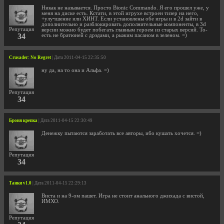
Никак не называется. Просто Bionic Commando. Я его прошел уже, у
меня на диске есть. Кстати, в этой игрухе встроен тизер на него,
+улучшение или ХИНТ. Если установлены обе игры и в 2d зайти в
дополнительно и разблокировать дополнительные компоненты, в 3d
Репутация
версии можно будет побегать главным героем из старых версий. То-
34
есть не братюней с дрэдами, а рыжим пасаном в зеленом. =)
Crusader: No Regret
| Дата 2011-04-15 22:35:50
ну да, на то она и Альфа. =)
Репутация
34
Броня крепка
| Дата 2011-04-15 22:30:49
Денежку пытаются заработать все авторы, ибо кушать хочется. =)
Репутация
34
Танки v1.0
| Дата 2011-04-15 22:29:13
Виста и на 9-ом пашет. Игра не стоит анального джихада с вистой,
ИМХО.
Репутация