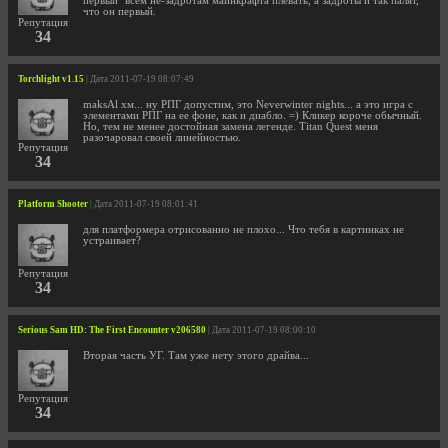
первый" всем не-задротам майнкрафта плевать, а задроты и так палят,
что он первый.
Репутация
34
Torchlight v1.15
| Дата 2011-07-19 08:07:49
maksAl хм... ну РПГ допустим, это Neverwinter nights... а это игра с
элементами РПГ на ее фоне, как и диабло. =) Кликер короче обычный.
Но, тем не менее достойная замена легенде. Titan Quest меня
разочаровал своей линейностью.
Репутация
34
Platform Shooter
| Дата 2011-07-19 08:01:41
для платформера отрисованно не плохо... Что тебя в картинках не
устраивает?
Репутация
34
Serious Sam HD: The First Encounter v206580
| Дата 2011-07-19 08:00:10
Вторая часть УГ. Там уже нету этого драйва...
Репутация
34