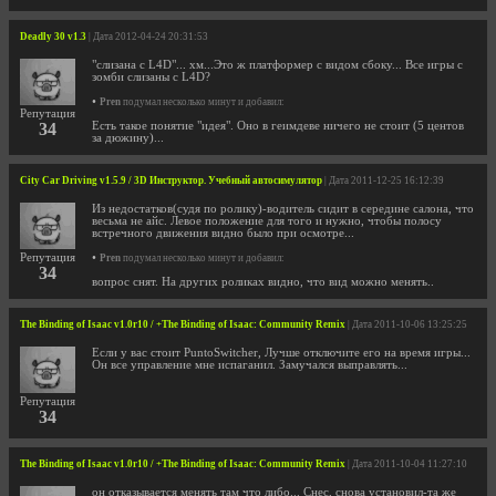
Deadly 30 v1.3
| Дата 2012-04-24 20:31:53
"слизана с L4D"... хм...Это ж платформер с видом сбоку... Все игры с
зомби слизаны с L4D?
•
Pren
подумал несколько минут и добавил:
Репутация
34
Есть такое понятие "идея". Оно в геимдеве ничего не стоит (5 центов
за дюжину)...
City Car Driving v1.5.9 / 3D Инструктор. Учебный автосимулятор
| Дата 2011-12-25 16:12:39
Из недостатков(судя по ролику)-водитель сидит в середине салона, что
весьма не айс. Левое положение для того и нужно, чтобы полосу
встречного движения видно было при осмотре...
Репутация
•
Pren
подумал несколько минут и добавил:
34
вопрос снят. На других роликах видно, что вид можно менять..
The Binding of Isaac v1.0r10 / +The Binding of Isaac: Community Remix
| Дата 2011-10-06 13:25:25
Если у вас стоит PuntoSwitcher, Лучше отключите его на время игры...
Он все управление мне испаганил. Замучался выправлять...
Репутация
34
The Binding of Isaac v1.0r10 / +The Binding of Isaac: Community Remix
| Дата 2011-10-04 11:27:10
он отказывается менять там что либо... Снес, снова установил-та же