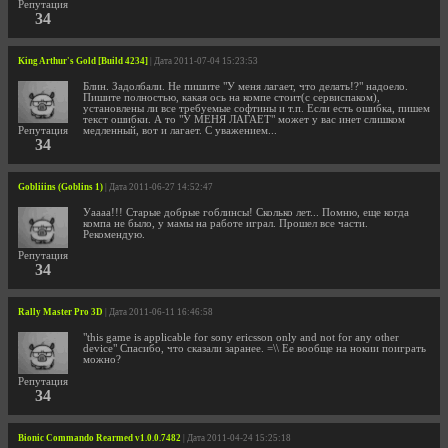
Репутация
34
King Arthur's Gold [Build 4234]
| Дата 2011-07-04 15:23:53
Блин. Задолбали. Не пишите "У меня лагает, что делать!?" надоело.
Пишите полностью, какая ось на компе стоит(с сервиспаком),
установлены ли все требуемые софтины и т.п. Если есть ошибка, пишем
текст ошибки. А то "У МЕНЯ ЛАГАЕТ" может у вас инет слишком
Репутация
медленный, вот и лагает. С уважением...
34
Gobliiins (Goblins 1)
| Дата 2011-06-27 14:52:47
Уаааа!!! Старые добрые гоблинсы! Сколько лет... Помню, еще когда
компа не было, у мамы на работе играл. Прошел все части.
Рекомендую.
Репутация
34
Rally Master Pro 3D
| Дата 2011-06-11 16:46:58
"this game is applicable for sony ericsson only and not for any other
device" Спасибо, что сказали заранее. =\\ Ее вообще на нокии поиграть
можно?
Репутация
34
Bionic Commando Rearmed v1.0.0.7482
| Дата 2011-04-24 15:25:18