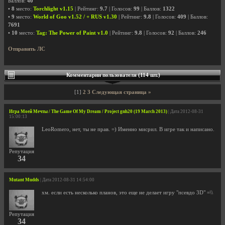
Баллов:
40
•
8
место:
Torchlight v1.15
| Рейтинг:
9.7
| Голосов:
99
| Баллов:
1322
•
9
место:
World of Goo v1.52 / + RUS v1.30
| Рейтинг:
9.8
| Голосов:
409
| Баллов:
7691
•
10
место:
Tag: The Power of Paint v1.0
| Рейтинг:
9.8
| Голосов:
92
| Баллов:
246
Отправить ЛС
Комментарии пользователя (114 шт.)
[1]
2
3
Следующая страница »
Игра Моей Мечты / The Game Of My Dream / Project gnh20 (19 March 2013)
| Дата 2012-08-31
15:00:13
LeoRomero, нет, ты не прав. =) Именно мисрил. В игре так и написано.
Репутация
34
Mutant Mudds
| Дата 2012-08-31 14:54:00
хм. если есть несколько планов, это еще не делает игру "псевдо 3D" =\\
Репутация
34