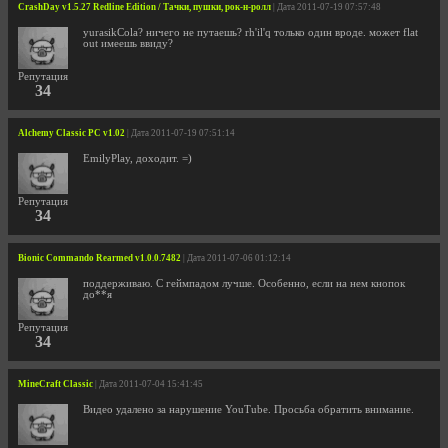
CrashDay v1.5.27 Redline Edition / Тачки, пушки, рок-н-ролл
| Дата 2011-07-19 07:57:48
yurasikCola? ничего не путаешь? rh'il'q только один вроде. может flat
out имеешь ввиду?
Репутация
34
Alchemy Classic PC v1.02
| Дата 2011-07-19 07:51:14
EmilyPlay, доходит. =)
Репутация
34
Bionic Commando Rearmed v1.0.0.7482
| Дата 2011-07-06 01:12:14
поддерживаю. С геймпадом лучше. Особенно, если на нем кнопок
до**я
Репутация
34
MineCraft Classic
| Дата 2011-07-04 15:41:45
Видео удалено за нарушение YouTube. Просьба обратить внимание.