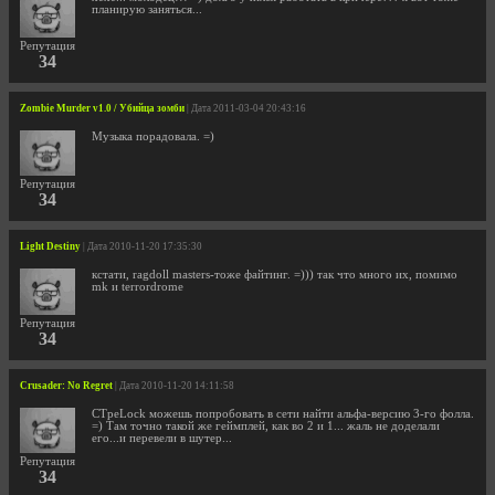
планирую заняться...
Репутация
34
Zombie Murder v1.0 / Убийца зомби
| Дата 2011-03-04 20:43:16
Музыка порадовала. =)
Репутация
34
Light Destiny
| Дата 2010-11-20 17:35:30
кстати, ragdoll masters-тоже файтинг. =))) так что много их, помимо
mk и terrordrome
Репутация
34
Crusader: No Regret
| Дата 2010-11-20 14:11:58
CTpeLock можешь попробовать в сети найти альфа-версию 3-го фолла.
=) Там точно такой же геймплей, как во 2 и 1... жаль не доделали
его...и перевели в шутер...
Репутация
34