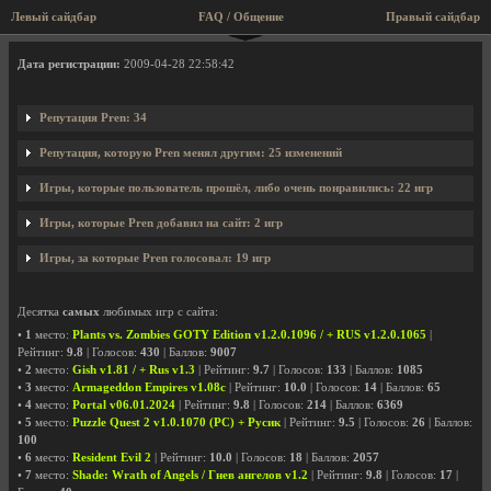
Левый сайдбар
FAQ / Общение
Правый сайдбар
Профиль пользователя Pren
Дата регистрации:
2009-04-28 22:58:42
Репутация Pren: 34
Репутация, которую Pren менял другим: 25 изменений
Игры, которые пользователь прошёл, либо очень понравились: 22 игр
Игры, которые Pren добавил на сайт: 2 игр
Игры, за которые Pren голосовал: 19 игр
Десятка
самых
любимых игр с сайта:
•
1
место:
Plants vs. Zombies GOTY Edition v1.2.0.1096 / + RUS v1.2.0.1065
|
Рейтинг:
9.8
| Голосов:
430
| Баллов:
9007
•
2
место:
Gish v1.81 / + Rus v1.3
| Рейтинг:
9.7
| Голосов:
133
| Баллов:
1085
•
3
место:
Armageddon Empires v1.08c
| Рейтинг:
10.0
| Голосов:
14
| Баллов:
65
•
4
место:
Portal v06.01.2024
| Рейтинг:
9.8
| Голосов:
214
| Баллов:
6369
•
5
место:
Puzzle Quest 2 v1.0.1070 (PC) + Русик
| Рейтинг:
9.5
| Голосов:
26
| Баллов:
100
•
6
место:
Resident Evil 2
| Рейтинг:
10.0
| Голосов:
18
| Баллов:
2057
•
7
место:
Shade: Wrath of Angels / Гнев ангелов v1.2
| Рейтинг:
9.8
| Голосов:
17
|