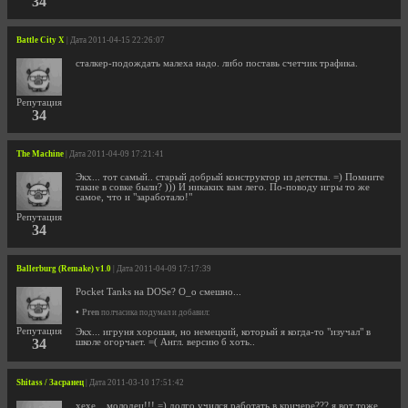
34
Battle City X
| Дата 2011-04-15 22:26:07
сталкер-подождать малеха надо. либо поставь счетчик трафика.
Репутация
34
The Machine
| Дата 2011-04-09 17:21:41
Экх... тот самый.. старый добрый конструктор из детства. =) Помните
такие в совке были? ))) И никаких вам лего. По-поводу игры то же
самое, что и "заработало!"
Репутация
34
Ballerburg (Remake) v1.0
| Дата 2011-04-09 17:17:39
Pocket Tanks на DOSe? О_о смешно...
•
Pren
полчасика подумал и добавил:
Репутация
Экх... игруня хорошая, но немецкий, который я когда-то "изучал" в
34
школе огорчает. =( Англ. версию б хоть..
Shitass / Засранец
| Дата 2011-03-10 17:51:42
хехе... молодец!!! =) долго учился работать в кричере??? я вот тоже