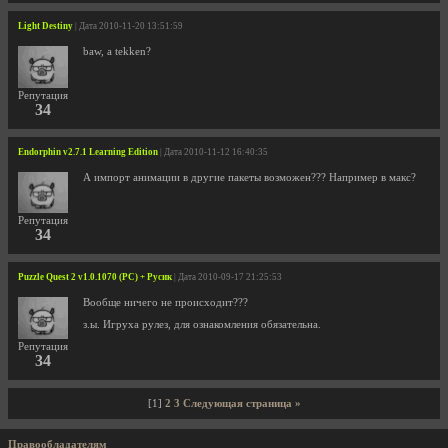
Light Destiny
| Дата 2010-11-20 13:51:59
baw, а tekken?
Репутация
34
Endorphin v2.7.1 Learning Edition
| Дата 2010-11-12 16:40:35
А импорт анимации в другие пакеты возможен??? Например в макс?
Репутация
34
Puzzle Quest 2 v1.0.1070 (PC) + Русик
| Дата 2010-09-17 21:25:53
Вообще ничего не происходит???
з.ы. Игруха рулез, для ознакомления обязательна.
Репутация
34
[1]
2
3
Следующая страница »
Правообладателям