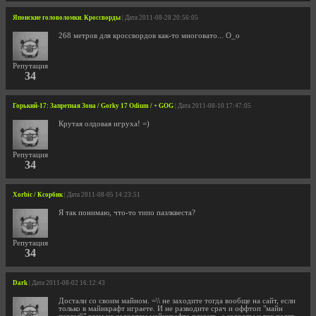
Японские головоломки. Кроссворды
| Дата 2011-08-28 20:56:05
268 метров для кроссвордов как-то многовато... О_о
Репутация
34
Горький-17: Запретная Зона / Gorky 17 Odium / + GOG
| Дата 2011-08-10 17:47:05
Крутая олдовая игруха! =)
Репутация
34
Xorbic / Ксорбик
| Дата 2011-08-05 14:23:51
Я так понимаю, что-то типо пазлквеста?
Репутация
34
Dark
| Дата 2011-08-02 16:12:43
Достали со своим майном. =\\ не заходите тогда вообще на сайт, если
только в майнкрафт играете. И не разводите срач и оффтоп "майн