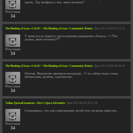
хрень.. Где конфиги у нее, знает ктонить?
Репутация
34
The Binding of Isaac v1.0r10 / +The Binding of Isaac: Community Remix
| Дата 2011-10-04 07:22:52
У меня после первого прохождения управление сбилось. =\\ Что
делать, знает ктонить???
Репутация
34
The Binding of Isaac v1.0r10 / +The Binding of Isaac: Community Remix
| Дата 2011-10-03 00:09:45
Опачки. Воровство аватаров-нехорошо. =\\ по сабжу-игра очень
интересная, десятка, однозначно..
Репутация
34
Тайна Третьей планеты / Alice's Space Adventure
| Дата 2011-08-28 20:57:58
Сомневаюсь, что для современных детей этот мультик известен...
Репутация
34