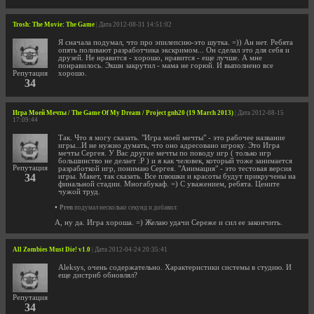
Trosh: The Movie: The Game
| Дата 2012-08-31 14:51:02
Я сначала подумал, что про эпилепсию-это шутка. =)) Ан нет. Ребята
опять поливают разработчика экскримом... Он сделал это для себя и
друзей. Не нравится - хорошо, нравится - еще лучше. А мне
понравилось. Экшн закрутил - мама не горюй. И выполнено все
Репутация
хорошо.
34
Игра Моей Мечты / The Game Of My Dream / Project gnh20 (19 March 2013)
| Дата 2012-08-15
17:09:44
Так. Что я могу сказать. "Игра моей мечты" - это рабочее название
игры...И не нужно думать, что оно адресовано игроку. Это Игра
мечты Сергея. У Вас другие мечты по поводу игр ( только игр
большинство не делает :Р ) и я как человек, который тоже занимается
Репутация
разработкой игр, понимаю Сергея. "Анимация" - это тестовая версия
34
игры. Макет, так сказать. Все плюшки и красоты будут прикручены на
финальной стадии. Многабукаф. =) С уважением, ребята. Цените
чужой труд.
•
Pren
подумал несколько секунд и добавил:
А, ну да. Игра хороша. =) Желаю удачи Сереже и сил ее закончить.
All Zombies Must Die! v1.0
| Дата 2012-04-24 20:35:41
Aleksys, очень содержательно. Характеристики системы в студию. И
еще дистриб обновлял?
Репутация
34