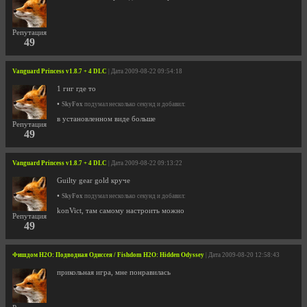
Репутация
49
Vanguard Princess v1.8.7 + 4 DLC
| Дата 2009-08-22 09:54:18
1 гиг где то
•
SkyFox
подумал несколько секунд и добавил:
в установленном виде больше
Репутация
49
Vanguard Princess v1.8.7 + 4 DLC
| Дата 2009-08-22 09:13:22
Guilty gear gold круче
•
SkyFox
подумал несколько секунд и добавил:
konVict, там самому настроить можно
Репутация
49
Фишдом H2O: Подводная Одиссея / Fishdom H2O: Hidden Odyssey
| Дата 2009-08-20 12:58:43
прикольная игра, мне понравилась