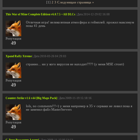
[1]
2
3
Следующая страница »
This War of Mine Complete Edition v6.0.7.5 + All DLCs
| Дата 2014-12-29 02:16:08
Отличная игра! великолепная атмосфера и геймплей. прожил максимум
пока 41 день
Репутация
49
Xpand Rally Xtreme
| Дата 2010-03-26 04:29:03
странно... ни у кого вирусов не находит???? (у меня MSE стоит)
Репутация
49
Counter-Strike v1.6 v44 [Big Maps Pack]
| Дата 2009-11-19 15:18:16
lols, no comments!!!=) у меня например в 35 v серваки не ловил пока я
не заменил файл MasterServers
Репутация
49