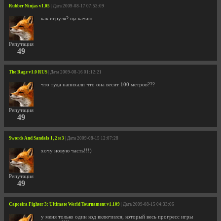
Rubber Ninjas v1.05
| Дата 2009-08-17 07:53:09
как игруля? ща качаю
Репутация
49
The Rage v1.0 RUS
| Дата 2009-08-16 01:12:21
что туда напихали что она весит 100 метров???
Репутация
49
Swords And Sandals 1, 2 и 3
| Дата 2009-08-15 12:07:28
хочу новую часть!!!)
Репутация
49
Capoeira Fighter 3: Ultimate World Tournament v1.109
| Дата 2009-08-15 04:33:06
у меня только один код включился, который весь прогресс игры