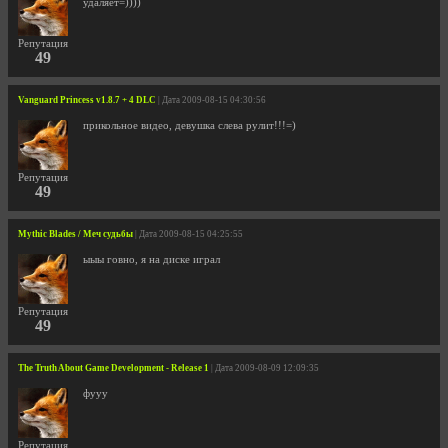
удаляет=))))
Репутация
49
Vanguard Princess v1.8.7 + 4 DLC
| Дата 2009-08-15 04:30:56
прикольное видео, девушка слева рулит!!!=)
Репутация
49
Mythic Blades / Меч судьбы
| Дата 2009-08-15 04:25:55
ыыы говно, я на диске играл
Репутация
49
The Truth About Game Development - Release 1
| Дата 2009-08-09 12:09:35
фууу
Репутация