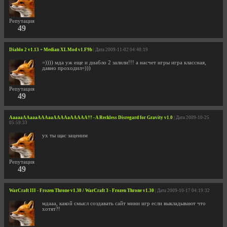
Репутация
49
Diablo 2 v1.13 + Median XL Mod v1.F9b
| Дата 2009-11-02 04:40:19
=)))) мда уж еще и диабло 2 залили!!! а насчет игры игра классная,
давно проходил=)))
Репутация
49
AaaaaAAaaaAAAaaAAAAaAAAAA!!! - A Reckless Disregard for Gravity v1.0
| Дата 2009-10-25
05:59:33
ух ты щас заценим
Репутация
49
WarCraft III - Frozen Throne v1.30 / WarCraft 3 - Frozen Throne v1.30
| Дата 2009-10-17 04:19:32
мдааа, какой смысл создавать сайт мини игр если выкладывают что
хотят?!