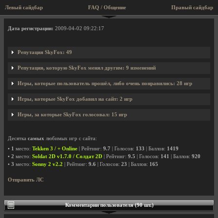
Левый сайдбар
FAQ / Общение
Правый сайдбар
Профиль пользователя SkyFox
Дата регистрации:
2009-04-02 09:22:17
Репутация SkyFox: 49
Репутация, которую SkyFox менял другим: 9 изменений
Игры, которые пользователь прошёл, либо очень понравились: 28 игр
Игры, которые SkyFox добавил на сайт: 2 игр
Игры, за которые SkyFox голосовал: 15 игр
Десятка
самых
любимых игр с сайта:
•
1
место:
Tekken 3 / + Online
| Рейтинг:
9.7
| Голосов:
133
| Баллов:
1419
•
2
место:
Soldat 2D v1.7.0 / Солдат 2D
| Рейтинг:
9.5
| Голосов:
141
| Баллов:
920
•
3
место:
Sonny 2 v2.2
| Рейтинг:
9.6
| Голосов:
23
| Баллов:
165
Отправить ЛС
Комментарии пользователя (90 шт.)