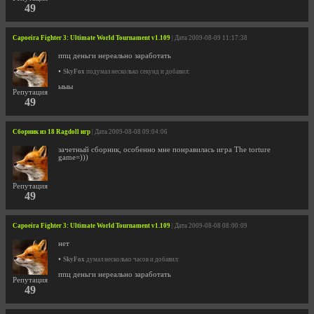
49
Capoeira Fighter 3: Ultimate World Tournament v1.109
| Дата 2009-08-09 11:17:38
ппц деньги нереально заработать
•
SkyFox
подумал несколько секунд и добавил:
ыыы
Репутация
49
Сборник из 18 Ragdoll игр
| Дата 2009-08-08 09:04:06
зачетный сборник, особенно мне понравилась игра The torture
game=)))
Репутация
49
Capoeira Fighter 3: Ultimate World Tournament v1.109
| Дата 2009-08-08 08:00:09
нет
•
SkyFox
думал несколько часов и добавил:
ппц деньги нереально заработать
Репутация
49