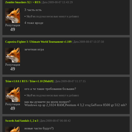
Zombie Smashers X2 / + RUS
| Дата 2009-08-07 13:43:29
3 часть есть
•
SkyFox
подумал несколько минут и добавил:
4 тоже вроде
Репутация
49
Capoeira Fighter 3: Ultimate World Tournament v1.109
| Дата 2009-08-07 13:37:50
зачетная игра
Репутация
49
Trine v1.0.0.1 RUS / Trine v1.10 [Multi9]
| Дата 2009-08-07 11:17:15
ого а че такие требования большие?
•
SkyFox
подумал несколько минут и добавил:
как вы думаете на моем попрет?
Репутация
Windows xp sp 2,1024 RAM,Pentium 4 3,2 ггц,GeForce 8500 gt 512 mb?
49
Swords And Sandals 1, 2 и 3
| Дата 2009-08-07 06:08:42
новые части будут?)