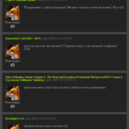
С Днем Рождения Админ!
| Дата 2009-11-13 06:54:51
Поздравляю с днем рождения! Желаю счастья в личной жизни! Пух=)))
Репутация
49
Nation Red v1.00.1009 / +RUS
| Дата 2009-11-05 10:23:49
мда уж игра не впечатлила!!!!кримсолэнд с улучшенной графикой.
5/10
Репутация
49
Tales of Monkey Island: Chapter 4 - The Trial and Execution of Guybrush Threepwood RUS / Глава 4.
Суд и казнь Гайбраша Трипвуда
| Дата 2009-11-03 04:02:25
ыыы описание этой игры на всех сайтах почти одинаковое
Репутация
49
Torchlight v1.15
| Дата 2009-11-02 16:00:59
ойойой качать мне и качать=)))