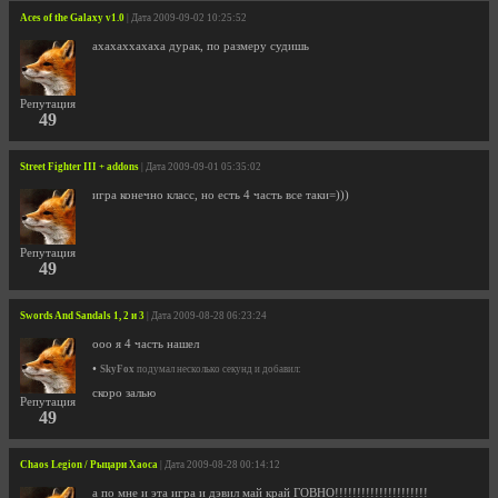
Aces of the Galaxy v1.0
| Дата 2009-09-02 10:25:52
ахахаххахаха дурак, по размеру судишь
Репутация
49
Street Fighter III + addons
| Дата 2009-09-01 05:35:02
игра конечно класс, но есть 4 часть все таки=)))
Репутация
49
Swords And Sandals 1, 2 и 3
| Дата 2009-08-28 06:23:24
ооо я 4 часть нашел
•
SkyFox
подумал несколько секунд и добавил:
скоро залью
Репутация
49
Chaos Legion / Рыцари Хаоса
| Дата 2009-08-28 00:14:12
а по мне и эта игра и дэвил май край ГОВНО!!!!!!!!!!!!!!!!!!!!!