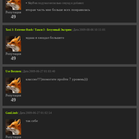
•
SkyFox
подумал несколько секунд и добавил:
вторая часть мне больше всех понравилась
Репутация
49
Taxi 3: Extreme Rush / Такси 3 - Безумный Экстрим
| Дата 2009-08-06 10:11:01
мдааа я ожидал большего
Репутация
49
Use Boxmen
| Дата 2009-06-27 01:03:40
классно!!!)помогите пройти 7 уровень)))
Репутация
49
GunLimb
| Дата 2009-06-27 01:02:54
так себе
Репутация