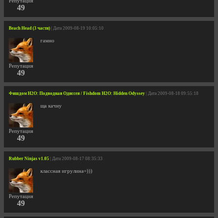
Репутация
49
Beach Head (3 части)
| Дата 2009-08-19 10:05:10
гамно
Репутация
49
Фишдом H2O: Подводная Одиссея / Fishdom H2O: Hidden Odyssey
| Дата 2009-08-18 09:55:18
ща качну
Репутация
49
Rubber Ninjas v1.05
| Дата 2009-08-17 08:35:33
классная игрулина=)))
Репутация
49