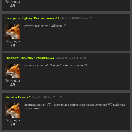
Репутация
49
Underground Fighting / Ринг вне закона v1.0
| Дата 2009-10-12 07:42:52
отстой в красивой обертке!!!
Репутация
49
The House of the Dead 2 / Дом мертвых 2
| Дата 2009-10-03 09:02:03
pc версия отстой!!! играйте на автоматах!!!!
Репутация
49
Marvel vs Capcom 2
| Дата 2009-09-07 02:03:20
ахахахаххахах VT жжет, видео офигенное называется как VT выбирал
персонажа
Репутация
49