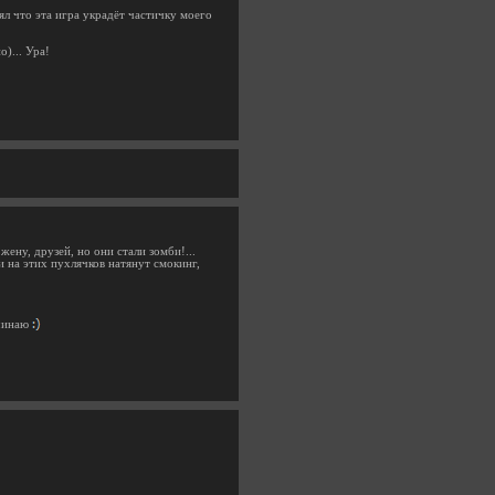
ял что эта игра украдёт частичку моего
о)... Ура!
жену, друзей, но они стали зомби!...
и на этих пухлячков натянут смокинг,
ачинаю