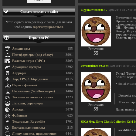
Ziggurat v2020.06.15
| Дата 2014-08-22 00:3
Скрыть рекламу с сайта
Гигантский к
Провал если ч
Чтоб скрыть всю рекламу с сайта, для начала
разочаровыва
необходимо
зарегистрироваться
.
Ой... Нужно б
Вывод: Игра 
торрент треке
Игры для PC
Если ты проч
Арканоиды
155
Репутация
55
Платформеры (вид сбоку)
3991
Ролевые игры (RPG)
3505
Unvanquished v0.50.0
| Дата 2014-08-09 19:
Аркадные шутеры
2292
Хорроры
1885
Ух ты! Трему
полной верси
Тир, FPS, 3D-бродилки
4015
•
kimtal
думал н
Игры с физикой
1308
Песочницы (Sandbox-игры)
1404
Basstwix
ска
Техника на колесах, гонки
1223
Убогая паро
Леталки, скроллеры
1029
Репутация
55
Аркады
3070
Да вы пьяны с
Файтинги
625
Текстовые, Roguelike
1701
SEGA Mega Drive Classic Collection Gold E
Визуальные новеллы
215
serzh848
ска
Я ищу, квесты, приключения
6441