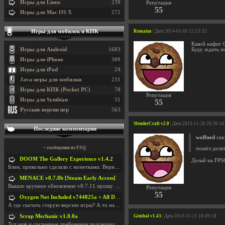
Игры для Linux
239
Репутация
55
Игры для Mac OS X
272
Игры для мобилок и КПК
Remains
| Дата 2014-01-05 12:13:33
Какой нафиг 
Игры для Android
1683
Буду ждать п
Игры для iPhone
309
Игры для iPad
24
Java-игры для мобилки
231
Игры для КПК (Pocket PC)
78
Репутация
Игры для Symbian
51
55
Русские версии игр
563
SlenderCraft v2.0
| Дата 2013-11-26 20:36:16
Последние комментарии
wolfned
сказ
+ сообщения из FAQ
пошёл делат
DOOM The Gallery Experience v1.4.2
Делай на FPSC
Блин, прикольно сделали с монетками. Вернулся в св
MENACE v0.7.8b [Steam Early Access]
Вышло крупное обновление v0.7.11 прошу обновить
Репутация
55
Oxygen Not Included v744825a + All DLC
А где скачать старую версию игры? А то на новой но
Scrap Mechanic v1.0.0a
Gimbal v1.43
| Дата 2013-11-21 18:09:18
Тут ещё и системные требования подскочили. Если не