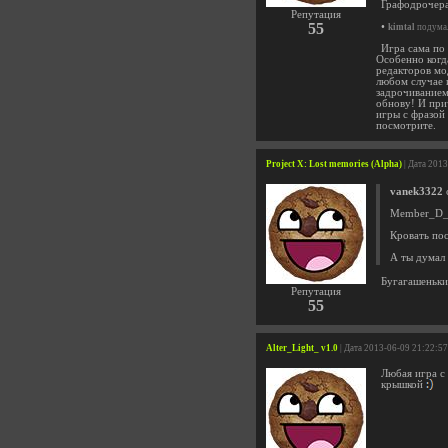
Графодрочера
Репутация
55
•
kimtal
подумал
Игра сама по 
Особенно когда
редакторов мод
любом случае 
задрочиванием
обнову! И прич
игры с фразой
посмотрите.
Project X: Lost memories (Alpha)
| Дата 201
vanek3322
с
Member_D_1
Кровать пос
А ты думал 
Бугагашеньк
Репутация
55
Alter_Light_ v1.0
| Дата 2013-06-09 21:22:57
Любая игра с 
крышкой