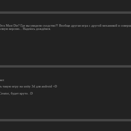
Orcs Must Die? Где вы увидели сходство?! Вообще другая игра с другой механикой и совер
олную версию... Надеюсь дождёмся.
ал:
ь такую игру на unity 3d для android =D
reator, будет круто. :D