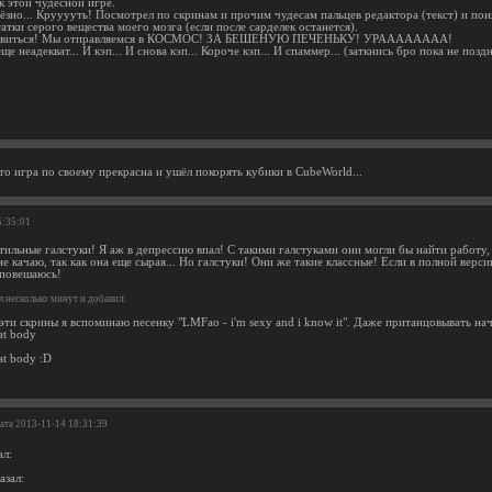
к этой чудесной игре.
ёзно... Крууууть! Посмотрел по скринам и прочим чудесам пальцев редактора (текст) и пон
атки серого вещества моего мозга (если после сарделек останется).
товиться! Мы отправляемся в КОСМОС! ЗА БЕШЕНУЮ ПЕЧЕНЬКУ! УРАААААААА!
еще неадекват... И кэп... И снова кэп... Короче кэп... И спаммер... (заткнись бро пока не поздн
то игра по своему прекрасна и ушёл покорять кубики в CubeWorld...
5:35:01
тильные галстуки! Я аж в депрессию впал! С такими галстуками они могли бы найти работу, 
е качаю, так как она еще сырая... Но галстуки! Они же такие классные! Если в полной верси
 повешаюсь!
 несколько минут и добавил:
 эти скрины я вспоминаю песенку "LMFao - i'm sexy and i know it". Даже пританцовывать н
hat body
hat body :D
Дата 2013-11-14 18:31:39
ал:
азал: