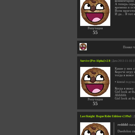
комментарий 
А теперь серь
времени и ост
Всем приго
И да... Я тот 
Репутация
55
Понял ч
Survive [Pre-Alpha] v2.0
| Дата 2013-11-16 1
Какие у них с
Короче игру н
тогда я вовсе
•
kimtal
подумал
Когда я вижу
Girl look at t
Ahhhhh
Girl look at t
Репутация
55
Last Knight: Rogue Rider Edition v2.09u3
| 
redddd
сказ
Daedolon ск