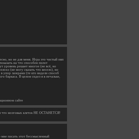
есно, но не для меня. Игра это чистый пвп
показать на что способен пилот
ут уровень решает многое (не всё, но
плохо (не могу сказать что весело), но
 в упор лазерами (те кто видели способ
го баркаса. В целом сидел я в печальке,
ационном сайте
ял что мозговых клеток НЕ ОСТАНЕТСЯ!
 мне писать этот бессмысленный