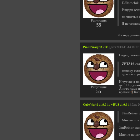
DJRomchik с
Рыцари очен
полностью 
Репутация
Я не соглас
55
Я в недоумен
Pixel Piracy v1.2.33
| Дата 2013-11-14 18:27
Сидел, читал 
ZETA16
ска
невижу смыс
дркгим игр
И тут же я п
да... Подумай
Репутация
А игра сама 
55
времён
Кача
Cube World v1.0.0-1 / + RUS v1.0.0-1
| Дата 
JimReinor
с
Мне не поня
JimReinor ска
Мне не понятн