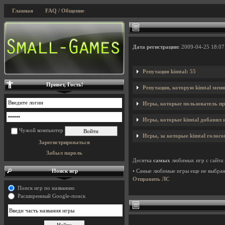
Главная
FAQ / Общение
Дата регистрации:
2009-04-25 18:07
Репутация kimtal: 55
Привет, Гость!
Репутация, которую kimtal мен
Игры, которые пользователь пр
Игры, которые kimtal добавил н
Чужой компьютер
Игры, за которые kimtal голосо
Зарегистрироваться
Забыл пароль
Десятка
самых
любимых игр с сайта:
Поиск игр
• Самые любимые игры еще не выбра
Отправить ЛС
Поиск игр по названию
Расширенный Google-поиск