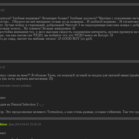
8:02
урятуш? Злобная морковка? Летающие бошки? Злобные доспехи? Чёртики с огромными мечами
естно... Обратил на неё внимание только из-за названия... И злобной моркови... И гигантско
ет. Лучше пойду в старенький, добренький Warcraft 3 не надоедающая классика жанра с д
ольше золота... Ну плевать! Больше зиккуриков :D
достойна внимания тех, у кого высокая скорость соединения интернета, куплен премиум на 
ре, так как скачав сие ЧУДО, вы поймёте что это ЧУДО вовсе не йогурт :D
ёл до сюда, значит ты любишь читать! :D GOOD BOY (or girl)
35:42
лоус снова на коне?! Я обожаю Трем, он пожалуй лучший из модов для третьей кваки (quak
и (не хочу портить впечатления :D)
есколько часов и добавил:
зал:
дия на Natural Selection 2 -_-
эр. Это продолжение великого Tremulous, а они очень разные, в плане геймплея. Так что ср
dition
| Дата 2014-04-02 19:56:28
зал: