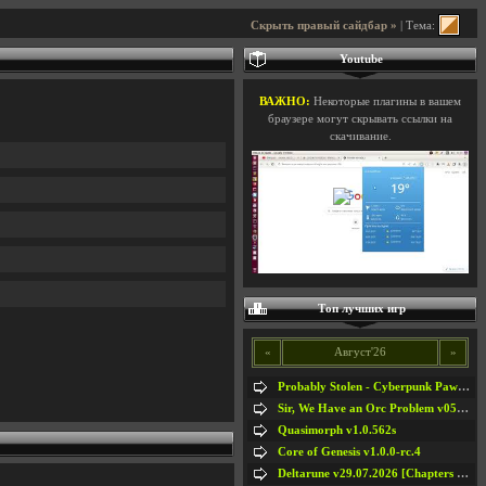
Скрыть правый сайдбар »
| Тема:
Youtube
ВАЖНО:
Некоторые плагины в вашем
браузере могут скрывать ссылки на
скачивание.
Топ лучших игр
«
Август'26
»
Probably Stolen - Cyberpunk Pawnshop Simulator v048c [Playtest]
Sir, We Have an Orc Problem v05.08.2026
Quasimorph v1.0.562s
Core of Genesis v1.0.0-rc.4
Deltarune v29.07.2026 [Chapters 1-5] / + RUS [Chapters 1-5]