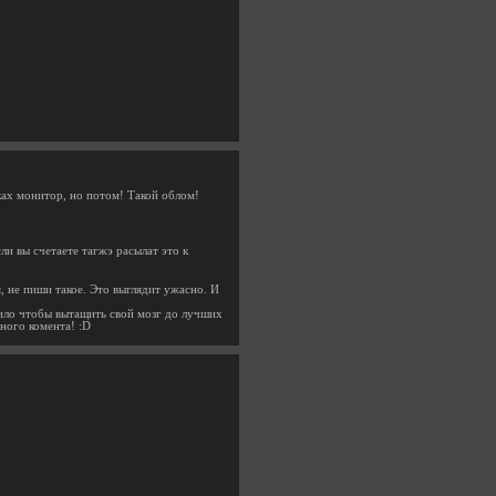
уках монитор, но потом! Такой облом!
ли вы счетаете тагжэ расылат это к
, не пиши такое. Это выглядит ужасно. И
тило чтобы вытащить свой мозг до лучших
ного комента! :D