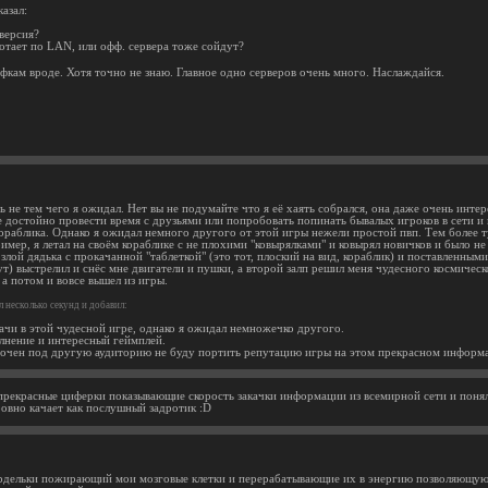
азал:
версия?
отает по LAN, или офф. сервера тоже сойдут?
ффкам вроде. Хотя точно не знаю. Главное одно серверов очень много. Наслаждайся.
ь не тем чего я ожидал. Нет вы не подумайте что я её хаять собрался, она даже очень интер
е достойно провести время с друзьями или попробовать попинать бывалых игроков в сети и 
кораблика. Однако я ожидал немного другого от этой игры нежели простой пвп. Тем более т
имер, я летал на своём кораблике с не плохими "ковырялками" и ковырял новичков и было не 
злой дядька с прокачанной "таблеткой" (это тот, плоский на вид, кораблик) и поставленными
т) выстрелил и снёс мне двигатели и пушки, а второй залп решил меня чудесного космическо
, а потом и вовсе вышел из игры.
 несколько секунд и добавил:
ачи в этой чудесной игре, однако я ожидал немножечко другого.
олнение и интересный геймплей.
аточен под другую аудиторию не буду портить репутацию игры на этом прекрасном информ
прекрасные циферки показывающие скорость закачки информации из всемирной сети и пон
ровно качает как послушный задротик :D
рдельки пожирающий мои мозговые клетки и перерабатывающие их в энергию позволяющую