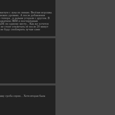
 наглую с лука их пинаю. Весёлая игрушка.
 низких уровнях. А после добавления
 топора , и дальше угорали с другом. В
 нажатием ЛКМ и поочерёдным
DE по одному месту... Как же хочется
 не стоит отключать её после 20 минут
у не буду спойлерить лучше сами
шку гроба серии... Хотя вторая была