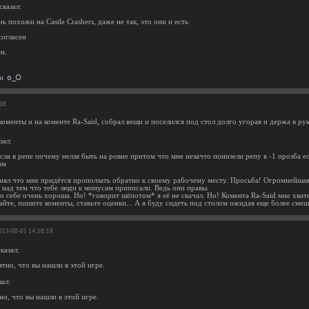
казал:
ь похожи на Castle Crashers, даже не так, это они и есть
согласен
ен.
ии
:08
коменты и на коменте Ra-Said, собрал вещи и поселился под стол долго угорая и держа в р
зал:
ла в репе почему нелзя быть на ровне притом что мне незачто понизели репу в -1 прозба ес
ам
онял что мне придётся проползать обратно к своему рабочему месту. Просьба! Огромнейшая
 над тем что тебе люди к минусам приписали. Ведь они правы.
по себе очень хороша. Но! *говорит шёпотом* я её не скачал. Но! Комента Ra-Said мне хва
йте, пишите коменты, ставьте оценки... А я буду сидеть под столом ожидая еще более смеш
2013-08-01 14:58:18
казал:
тно, что вы нашли в этой игре.
зал:
о, что вы нашли в этой игре.