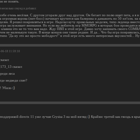
м не понять.
 несколько секунд и добавил:
себе очень весёлая. С другом угорали друг над другом. Он бегает по полю ищет пета, а я в
 огромная корова (пит-босс) начинает крутится как балерина и дамажить по 50 хп\\сек. на
елек. Я решил покривляться в игре. Наделал кучу прикольных моделек, типо леденца вместо
игра заслуживает внимания. Но если вы любитель игр MMORPG в которых бои проводятся
 клавиш это не то что вам надо. Жду ПВП в этой игре. Давно хочу напинать своего COMRA
ем не маленькую такую. В конце концов они такие редкие. И да... Что бы игра понравилась,
 типо "Да ну это же просто мободроч!" в этой игре есть много интересных вкусностей... Н
3-06-18 11:59:10
казал:
73_13 сказал:
реди леса
где медведи спят?
и! Убило
поддержкой directx 11 уже лучше Crysisa 3 на мой взгляд
Крайзис третий как гвоздь в кры