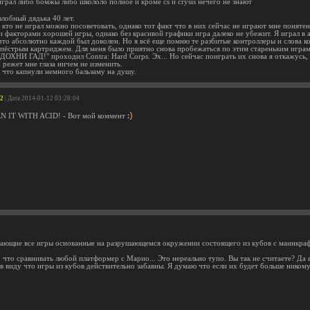
 играл либо бомжы либо школоло полное и кроме cs и crysis нечего не знают
лобный дядька 40 лет.
кто не играл можно посоветовать, однако тот факт что в них сейчас не играют мне понятен
и факторами хорошей игры, однако без красивой графики игра далеко не убежит. Я играл в 
 что абсолютно каждой был доволен. Но я всё еще помню те разбитые контроллеры и слова к
 пёстрым картриджем. Для меня было приятно снова пробежаться по этим стареньким играм 
ОХНИ ГАД!" проходил Contra: Hard Corps. Эх... Но сейчас поиграть их снова я откажусь, х
 режет мне глаза ничем не изменить.
о что капнули немного бальзаму на душу.
 2
| Дата 2014-01-12 03:28:04
N IT WITH ACID! - Вот мой коммент
ающие все игры основанные на разрушающемся окружении состоящего из кубов с маинкрафт
 что сравнивать любой платформер с Марио... Это нереально тупо. Вы так не считаете? Да 
 в виду что игры из кубов действительно забавны. Я думаю что если их будет больше ником