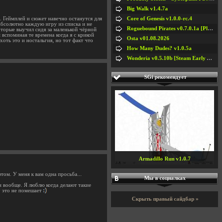
Big Walk v1.4.7a
Core of Genesis v1.0.0-rc.4
. Геймплей и сюжет навечно останутся для
абсолютно каждую игру из списка и не
Roguebound Pirates v0.7.0.1a [Playtest]
оторые выучил сидя за маленькой чёрной
вспоминая те времена когда я с крикой
Osta v01.08.2026
оть это и ностальгия, но тот факт что
How Many Dudes? v1.0.5a
Wonderia v0.5.10b [Steam Early Access]
SGi рекомендует
Armadillo Run v1.0.7
ом. У меня к вам одна просьба...
Мы в социалках
и вообще. Я люблю когда делают такие
у это не помешает
Скрыть правый сайдбар »