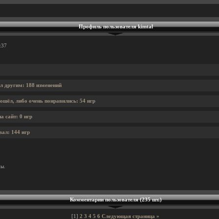
Профиль пользователя kimtal
:37
ял другим: 188 изменений
ошёл, либо очень понравились: 54 игр
а сайт: 0 игр
вал: 144 игр
ны.
Комментарии пользователя (235 шт.)
[1]
2
3
4
5
6
Следующая страница »