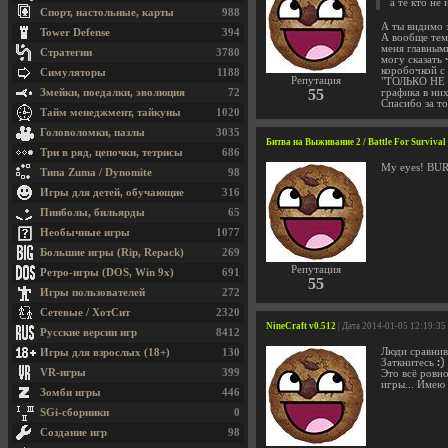
а те кто не
Спорт, настольные, карты
988
А ты видимо з
Tower Defense
394
А вообще тем 
меня главным
Стратегии
3780
могу сказать
коробочкой с
Симуляторы
1188
Репутация
"ТОЛЬКО НЕ Д
55
Змейки, поедалки, эволюция
72
графика в них
Спасибо за т
Тайм менеджмент, тайкуны
1020
Головоломки, пазлы
3035
Битва на Выживание 2 / Battle For Survival
Три в ряд, цепочки, тетрисы
686
My eyes! BUR
Типа Zuma / Dynomite
98
Игры для детей, обучающие
316
Пинболы, бильярды
65
Необычные игры
1077
Большие игры (Rip, Repack)
269
Репутация
Ретро-игры (DOS, Win 9x)
691
55
Игры пользователей
272
Сетевые / ХотСит
2320
NineCraft v0.512
| Дата 2014-01-05 12:19:35
Русские версии игр
8412
Люди сравнив
Игры для взрослых (18+)
130
Заткнитесь
VR-игры
399
Это всё ровно
игры... Имею
Зомби игры
446
SGi-сборники
0
Создание игр
98