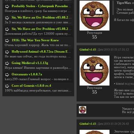
TigerMax
ск
Probably Stolen - Cyberpunk Pawnshop Simulator v048c [Playtest]
Это полная 
Поиграв в плейтест, сразу бы накинул игре наивысши
Сетевая раб
Sir, We Have an Orc Problem v05.08.2026
Я бегал по о
За 3 месяца склепали дипломную и уже лям двести ба
Sir, We Have an Orc Problem v05.08.2026
Репутация
Дипломная работа?Да тут 120000 орков путь выбирают
55
1916: The War You Never Knew
Очень хороший хоррор. Жаль что он не получил должн
Gimbal v1.43
| Дата 2013-11-21 17:31:12
Hollywood Animal v0.8.72ea [Steam Early Access]
Не знаю как сейчас, но года полтора назад игра был
Игра оказалас
где вы может
Going Medieval v1.1.13g
слабенького 
многое), напр
Игра клевая! Именно картинки и разнообразия в стро
затем пришёл 
крафта, пойму
Ostranauts v1.0.0.7a
затем в гневе
karry299 сказал:Главный вопрос - полиция по-прежне
•
kimtal
подумал
Core of Genesis v1.0.0-rc.4
Репутация
Желаю вам уд
100% вайбкодед неиграбельное, где механики знает т
55
10/10 за вып
Так как он з
Увидел 
Но всё 
Gimbal v1.43
| Дата 2013-11-20 20:26:43
Эпические са