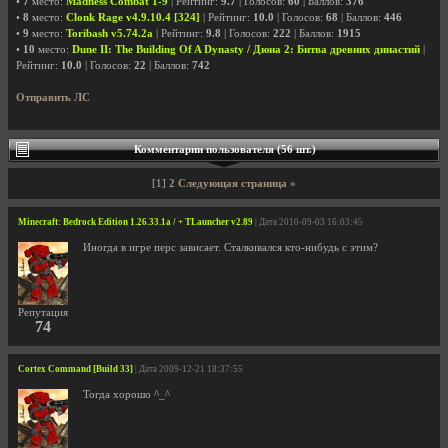
•
7
место:
Madness Combat 1-9
| Рейтинг:
9.7
| Голосов:
60
| Баллов:
376
•
8
место:
Clonk Rage v4.9.10.4 [324]
| Рейтинг:
10.0
| Голосов:
68
| Баллов:
446
•
9
место:
Toribash v5.74.2a
| Рейтинг:
9.8
| Голосов:
222
| Баллов:
1915
•
10
место:
Dune II: The Building Of A Dynasty / Дюна 2: Битва древних династий
|
Рейтинг:
10.0
| Голосов:
22
| Баллов:
742
Отправить ЛС
Комментарии пользователя (56 шт.)
[1]
2
Следующая страница »
Minecraft: Bedrock Edition 1.26.33.1a / + TLauncher v2.89
| Дата 2010-09-03 16:03:45
Иногда в игре перс зависает. Сталкивался кто-нибудь с этим?
Репутация
74
Cortex Command [Build 33]
| Дата 2009-12-21 18:37:55
Тогда хорошо ^_^