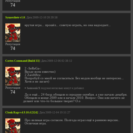
Репутация
74
Synaesthete v1.0
| Дата 2009-12-10 20:39:58
крутая игра... прошёл... советую играть, но она надоедает...
Репутация
74
Cortex Command [Build 33]
| Дата 2009-12-06 02:38:12
2 -SeReGa-:
Вроде всем известно)
2 Zard48ru:
Попробуй со мной не согласиться. Без модов вообще не интересно...
Хотя и не лагает)
Репутация
•
SamsonicX
подумал несколько минут и добавил:
74
Да и ещё... 24 билд обещали в середине октября. а уже начало декабря.
Обещали в конце 2009 или в начале 2010. Вопрос: Они или ничего не
делают или что-то большое творят? О.о
Clonk Rage v4.9.10.4 [324]
| Дата 2009-12-04 19:51:27
Про великая игра согласен. Полгода играл ещё в раннюю версию..
Отличная игра.