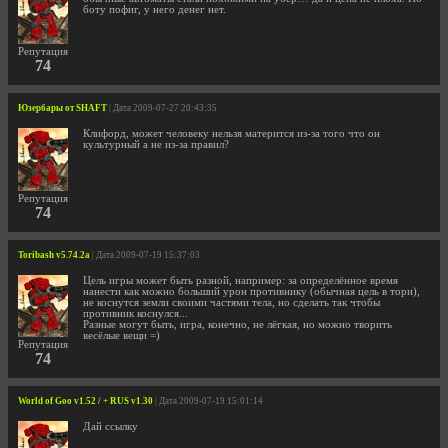
боту пофиг, у него денег нет.
Репутация
74
Юзербары от SHAFT
| Дата 2009-07-27 20:43:35
Клифорд, может человеку нельзя матерится из-за того что он
культурный а не из-за правил?
Репутация
74
Toribash v5.74.2a
| Дата 2009-07-19 15:37:03
Цель игры может быть разной, например: за определённое время
нанести как можно больший урон противнику (обычная цель в тори),
не коснутся земли своими частями тела, но сделать так чтобы
противник коснулся...
Разные могут быть, игра, конечно, не лёгкая, но можно творить
весёлые вещи =)
Репутация
74
World of Goo v1.52 / + RUS v1.30
| Дата 2009-07-19 15:01:14
Дай ссылку