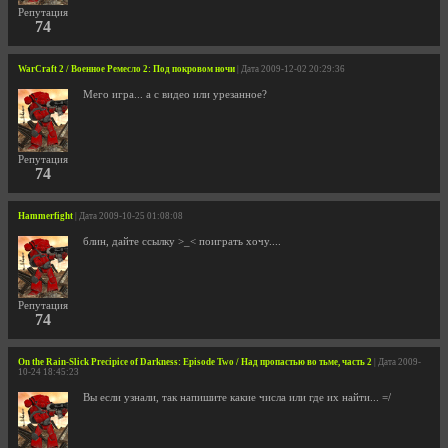
Репутация
74
WarCraft 2 / Военное Ремесло 2: Под покровом ночи
| Дата 2009-12-02 20:29:36
Мего игра... а с видео или урезанное?
Репутация
74
Hammerfight
| Дата 2009-10-25 01:08:08
блин, дайте ссылку >_< поиграть хочу....
Репутация
74
On the Rain-Slick Precipice of Darkness: Episode Two / Над пропастью во тьме, часть 2
| Дата 2009-
10-24 18:45:23
Вы если узнали, так напишите какие числа или где их найти... =/