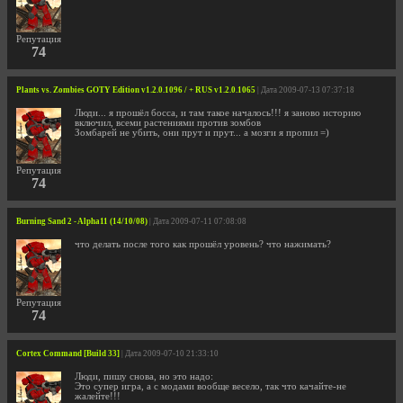
Репутация
74
Plants vs. Zombies GOTY Edition v1.2.0.1096 / + RUS v1.2.0.1065
| Дата 2009-07-13 07:37:18
Люди... я прошёл босса, и там такое началось!!! я заново историю
включил, всеми растениями против зомбов
Зомбарей не убить, они прут и прут... а мозги я пропил =)
Репутация
74
Burning Sand 2 - Alpha11 (14/10/08)
| Дата 2009-07-11 07:08:08
что делать после того как прошёл уровень? что нажимать?
Репутация
74
Cortex Command [Build 33]
| Дата 2009-07-10 21:33:10
Люди, пишу снова, но это надо:
Это супер игра, а с модами вообще весело, так что качайте-не
жалейте!!!