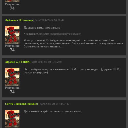
Репутация
74
Любовь со 101 взгляда
| Дата 2009-09-14 16:06:47
Да ладно вам... нормально
•
SamsonicX
подумал несколько минут и добавил:
Я напр. считаю Prototype не очень игрой... но многие со мной не
согласятся, так? У каждого может быть своё мнение... и научитесь хотя
Репутация
бы уважать чужое мнение...
74
Algodoo v2.1.0 [RUS]
| Дата 2009-09-10 15:55:40
Эх... выбрал лазер, и нажимаешь ЛКМ... репу не надо... (Держи ЛКМ,
потом в сторону)
Репутация
74
Cortex Command [Build 33]
| Дата 2009-09-05 18:57:47
Дата комента врёт, я писал то месяц назад