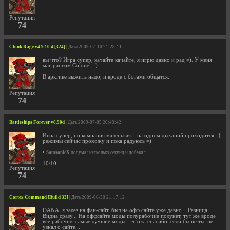
Репутация
74
Clonk Rage v4.9.10.4 [324]
| Дата 2009-07-10 21:28:11
вы что? Игра супер, качайте качайте, я игрю давно и рад =). У меня
маг рангом Colonel =)
В арктике выжить надо, и вроде с богами общатся.
Репутация
74
Battleships Forever v0.90d
| Дата 2009-07-05 20:43:42
Игра супер, но компания маленькая... на одном дыханий проходится =(
режимы сейчас прохожу и пока радуюсь =)
•
SamsonicX
подумал несколько секунд и добавил:
10/10
Репутация
74
Cortex Command [Build 33]
| Дата 2009-06-30 21:17:12
DANA, я залез на фан-сайт, был на офф сайте уже давно... Разница
Видна сразу... На оффсайте моды полурабочие полунет, тут же вроде
все рабочие, самые лучшие моды... чтож, спасибо, если бы не ты, не
узнал о сайте...