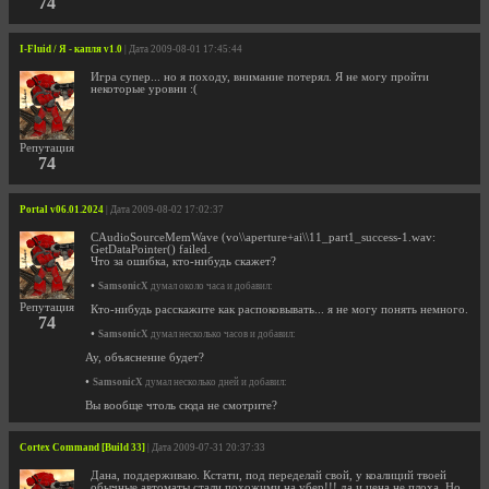
74
I-Fluid / Я - капля v1.0
| Дата 2009-08-01 17:45:44
Игра супер... но я походу, внимание потерял. Я не могу пройти
некоторые уровни :(
Репутация
74
Portal v06.01.2024
| Дата 2009-08-02 17:02:37
CAudioSourceMemWave (vo\\aperture+ai\\11_part1_success-1.wav:
GetDataPointer() failed.
Что за ошибка, кто-нибудь скажет?
•
SamsonicX
думал около часа и добавил:
Репутация
Кто-нибудь расскажите как распоковывать... я не могу понять немного.
74
•
SamsonicX
думал несколько часов и добавил:
Ау, объяснение будет?
•
SamsonicX
думал несколько дней и добавил:
Вы вообще чтоль сюда не смотрите?
Cortex Command [Build 33]
| Дата 2009-07-31 20:37:33
Дана, поддерживаю. Кстати, под переделай свой, у коалиций твоей
обычные автоматы стали похожими на убер!!! да и цена не плоха. Но