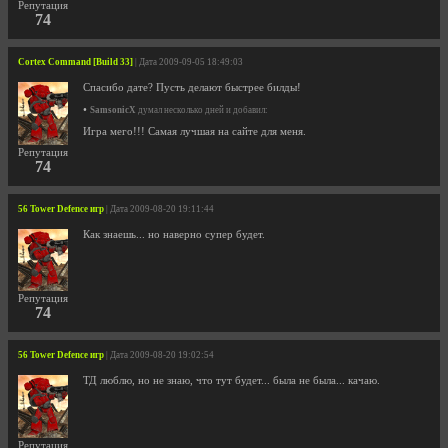
Репутация
74
Cortex Command [Build 33]
| Дата 2009-09-05 18:49:03
Спасибо дате? Пусть делают быстрее билды!
•
SamsonicX
думал несколько дней и добавил:
Игра мего!!! Самая лучшая на сайте для меня.
Репутация
74
56 Tower Defence игр
| Дата 2009-08-20 19:11:44
Как знаешь... но наверно супер будет.
Репутация
74
56 Tower Defence игр
| Дата 2009-08-20 19:02:54
ТД люблю, но не знаю, что тут будет... была не была... качаю.
Репутация