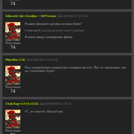
74
Oddworld: Abe's Exoddus / + RIP Version
| Дата 2009-08-17 14:55:10
В каком формате архивы должны быть?
•
SamsonicX
подумал несколько минут и добавил:
Я имею ввиду расширение файла.
Репутация
74
Phun Beta v5.28
| Дата 2009-08-12 16:24:39
Под управлением клавиатуры-слишком просто. Вот со скриптами, так
да, охрененно будет.
Репутация
74
Clonk Rage v4.9.10.4 [324]
| Дата 2009-08-09 15:26:20
47, не плагиат. Hazard пак.
Репутация