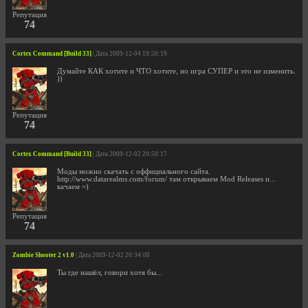
Репутация
74
Cortex Command [Build 33]
| Дата 2009-12-04 19:50:19
Думайте КАК хотите и ЧТО хотите, но игра СУПЕР и это не изменить.
))
Репутация
74
Cortex Command [Build 33]
| Дата 2009-12-02 20:58:17
Моды можно скачать с оффициального сайта.
http://www.datarealms.com/forum/ там открываем Mod Releases и...
качаем =)
Репутация
74
Zombie Shooter 2 v1.0
| Дата 2009-12-02 20:34:08
Ты где нашёл, говори хотя бы...