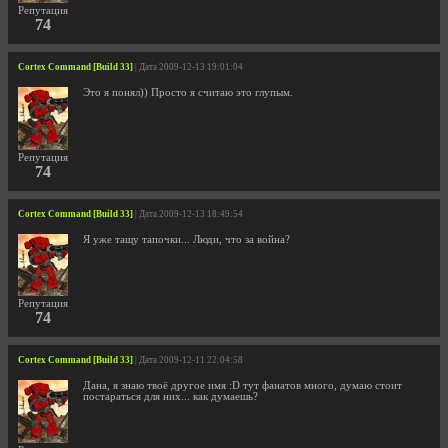
Репутация
74
Cortex Command [Build 33]
| Дата 2009-12-13 19:01:04
Это я понял)) Просто я считаю это глупым.
Репутация
74
Cortex Command [Build 33]
| Дата 2009-12-13 18:49:54
Я уже тащу тапочки... Люди, что за война?
Репутация
74
Cortex Command [Build 33]
| Дата 2009-12-11 22:04:58
Дана, я знаю твоё другое имя :D тут фанатов много, думаю стоит
постараться для них... как думаешь?