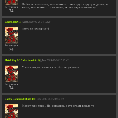
Dmitrxitr: м-м-м-м-м, как сказать то... они друг к другу подошли, и
Репутация
мммм, как сказать то...сам видел, заччем спрашиваешь? =)
74
Школьник v1.1
| Дата 2009-06-26 14:10:29
никто не проверил =)
Репутация
74
Metal Slug PC Collection (6 in 1)
| Дата 2009-06-26 12:55:42
У меня вторая ссылка на летебит не работает
Репутация
74
Cortex Command [Build 33]
| Дата 2009-06-25 04:52:22
Может ты и прав... Но, согласись, в это играть весело =)