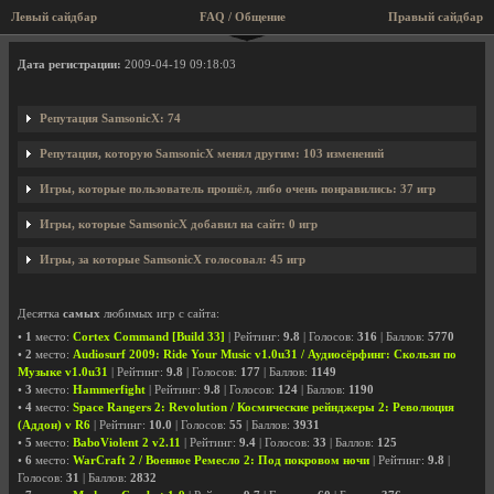
Левый сайдбар
FAQ / Общение
Правый сайдбар
Профиль пользователя SamsonicX
Дата регистрации:
2009-04-19 09:18:03
Репутация SamsonicX: 74
Репутация, которую SamsonicX менял другим: 103 изменений
Игры, которые пользователь прошёл, либо очень понравились: 37 игр
Игры, которые SamsonicX добавил на сайт: 0 игр
Игры, за которые SamsonicX голосовал: 45 игр
Десятка
самых
любимых игр с сайта:
•
1
место:
Cortex Command [Build 33]
| Рейтинг:
9.8
| Голосов:
316
| Баллов:
5770
•
2
место:
Audiosurf 2009: Ride Your Music v1.0u31 / Аудиосёрфинг: Скользи по
Музыке v1.0u31
| Рейтинг:
9.8
| Голосов:
177
| Баллов:
1149
•
3
место:
Hammerfight
| Рейтинг:
9.8
| Голосов:
124
| Баллов:
1190
•
4
место:
Space Rangers 2: Revolution / Космические рейнджеры 2: Революция
(Аддон) v R6
| Рейтинг:
10.0
| Голосов:
55
| Баллов:
3931
•
5
место:
BaboViolent 2 v2.11
| Рейтинг:
9.4
| Голосов:
33
| Баллов:
125
•
6
место:
WarCraft 2 / Военное Ремесло 2: Под покровом ночи
| Рейтинг:
9.8
|
Голосов:
31
| Баллов:
2832