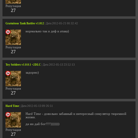
Репутация
27
Gratuitous Tank Battles v1.012
| Дата 2012-05-21 00:32:42
нормально так и деф и атака)
Репутация
27
Toy Soldiers v1.0.0.1 +2DLC
| Дата 2012-05-13 23:52:13
задорно)
Репутация
27
Hard Time
| Дата 2012-05-13 09:26:51
Hard Time - довольно забавный и интересный симулятор тюремной
жизни.
да ни дай бог!!!!)))))))
Репутация
27