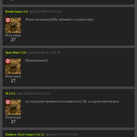
Rocket Satan v1.0
| Дата 2014-08-12 18:45:53
Финал печалька))))Не забывайте о родителях)
Репутация
27
Space Run v1.11e
| Дата 2014-06-15 21:26:59
Приятненько)))
Репутация
27
M.I.N.E.
| Дата 2014-03-06 18:15:53
на тотуриале вешается в полный рост( Ну а в целом впечатлила
Репутация
27
Pandora: First Contact v1.6.7a
| Дата 2013-12-17 01:42:10