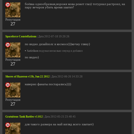
боёвка однообразная,ворожя мова режет глаз) тотуриал растроил, на
пару вечеров убить время хватит!
Репутация
27
Spaceforce Constellations
| Дата 2012-07-18 19:20:26
по видно дизайполс в космосе)))кочну гляну)
•
Satirikon
подумал несколько секунд и добавил:
по видео)
Репутация
27
Shores of Hazeron v13b, Jun 22 2012
| Дата 2012-06-26 14:33:28
наверно фанаты постарались))))
Репутация
27
Gratuitous Tank Battles v1.012
| Дата 2012-05-21 23:48:45
для такого размера на май взгляд всего хватает)