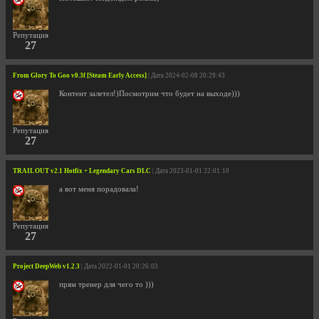
Репутация
27
From Glory To Goo v0.3f [Steam Early Access]
| Дата 2024-02-08 20:29:43
Контент залетел!)Посмотрим что будет на выходе)))
Репутация
27
TRAIL OUT v2.1 Hotfix + Legendary Cars DLC
| Дата 2023-01-01 22:01:10
а вот меня порадовала!
Репутация
27
Project DeepWeb v1.2.3
| Дата 2022-01-01 20:26:03
прям тренер для чего то )))