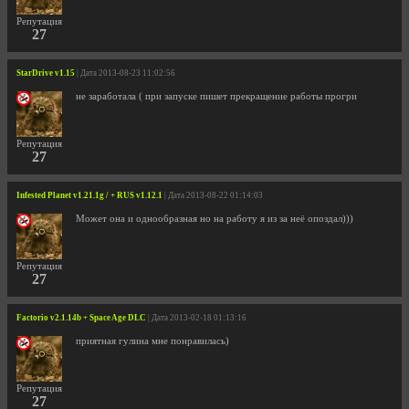
Репутация
27
StarDrive v1.15
| Дата 2013-08-23 11:02:56
не заработала ( при запуске пишет прекращение работы прогри
Репутация
27
Infested Planet v1.21.1g / + RUS v1.12.1
| Дата 2013-08-22 01:14:03
Может она и однообразная но на работу я из за неё опоздал)))
Репутация
27
Factorio v2.1.14b + Space Age DLC
| Дата 2013-02-18 01:13:16
приятная гулина мне понравилась)
Репутация
27