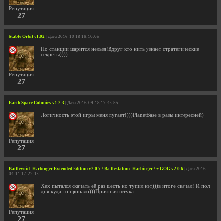
Репутация
27
Stable Orbit v1.02
| Дата 2016-10-18 16:10:05
По станции шарится нельзя!Вдруг кто нить узнает стратегические
секреты))))
Репутация
27
Earth Space Colonies v1.2.3
| Дата 2016-09-18 17:46:55
Логичность этой игры меня пугает!)))PlanetBase в разы интересней)
Репутация
27
Battlevoid: Harbinger Extended Edition v2.0.7 / Battlestation: Harbinger / + GOG v2.0.6
| Дата 2016-
04-11 17:22:13
Хех пытался скачать её раз шесть но тупил нэт)))в итоге скачал! И пол
дня куда то пропало)))Приятная штука
Репутация
27