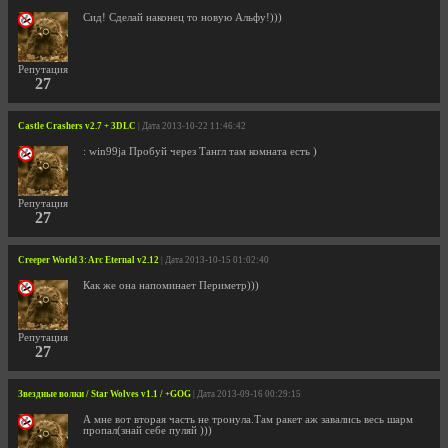
Сид! Сделай наконец то новую Альфу!)))
Репутация
27
Castle Crashers v2.7 + 3DLC
| Дата 2013-10-22 11:46:42
: win99ja Пробуй через Тангл там комната есть )
Репутация
27
Creeper World 3: Arc Eternal v2.12
| Дата 2013-10-15 01:02:40
Как же она напоминает Периметр)))
Репутация
27
Звездные волки / Star Wolves v1.1 / +GOG
| Дата 2013-09-16 00:29:15
А мне вот вторая часть не тронула.Там ракет аж завались весь шарм
пропал(знай себе пуляй )))