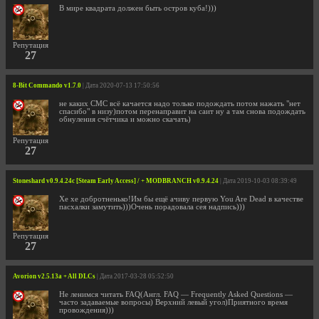
В мире квадрата должен быть остров куба!)))
Репутация
27
8-Bit Commando v1.7.0
| Дата 2020-07-13 17:50:56
не каких СМС всё качается надо только подождать потом нажать "нет
спасибо" в низу)потом перенаправит на саит ну а там снова подождать
обнуления счётчика и можно скачать)
Репутация
27
Stoneshard v0.9.4.24c [Steam Early Access] / + MODBRANCH v0.9.4.24
| Дата 2019-10-03 08:39:49
Хе хе добротненько!Им бы ещё ачиву первую You Are Dead в качестве
пасхалки замутить)))Очень порадовала сея надпись)))
Репутация
27
Avorion v2.5.13a + All DLCs
| Дата 2017-03-28 05:52:50
Не ленимся читать FAQ(Англ. FAQ — Frequently Asked Questions —
часто задаваемые вопросы) Верхний левый угол)Приятного время
провождения)))