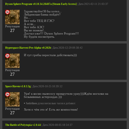
Dyson Sphere Program v0.10.34.28487a [Steam Early Access]
| Дата 2021-02-11 21:03:37
Здравствуйте!Я бы хотел...
Лейденская банка пойдёт?
Но...
Вот тебе ТЕЦ И ГЭС?
А если...
Репутация
Вот тебе АЭС!
27
Вы не поняли!..
Достал уже!!! Dyson Sphere Program!!!
Ну будем посмотреть.
Hyperspace Harvest Pre-Alpha v0.202b
| Дата 2020-12-29 09:38:42
И тут грибы перестали действовать)))
Репутация
27
Space Haven v1.0.3.3g
| Дата 2020-10-25 10:39:12
Уря! к космо пылесосу прикрутили урну)))Ждём могилки на
безымянных астероидах.)))
•
Satirikon
думал несколько часов и добавил:
Репутация
Хотя о чём это я! Есть же компостник!
27
The Battle of Polytopia v2.0.44
| Дата 2020-08-05 18:54:37