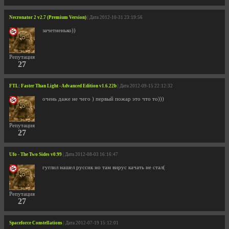
Necronator 2 v2.7 (Premium Version)
| Дата 2012-10-31 23:19:56
зачетненько))
Репутация
27
FTL: Faster Than Light - Advanced Edition v1.6.22b
| Дата 2012-09-15 22:12:32
очень даже не чего ) первый пожар это что то)))
Репутация
27
Ufo - The Two Sides v0.99
| Дата 2012-08-03 16:16:47
гуглил нашел руссик но там вирус качать не стал(
Репутация
27
Spaceforce Constellations
| Дата 2012-07-19 15:12:01