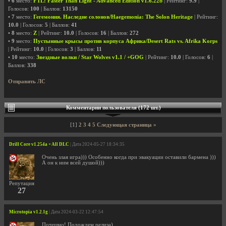
•
6
место:
FTL: Faster Than Light - Advanced Edition v1.6.22b
| Рейтинг:
9.9
|
Голосов:
100
| Баллов:
13150
•
7
место:
Гегемония. Наследие солонов/Haegemonia: The Solon Heritage
| Рейтинг:
10.0
| Голосов:
5
| Баллов:
41
•
8
место:
Z
| Рейтинг:
10.0
| Голосов:
16
| Баллов:
272
•
9
место:
Пустынные крысы против корпуса Африка/Desert Rats vs. Afrika Korps
| Рейтинг:
10.0
| Голосов:
3
| Баллов:
11
•
10
место:
Звездные волки / Star Wolves v1.1 / +GOG
| Рейтинг:
10.0
| Голосов:
6
|
Баллов:
338
Отправить ЛС
Комментарии пользователя (172 шт.)
[1]
2
3
4
5
Следующая страница »
Drill Core v1.254a + All DLC
| Дата 2024-05-27 18:34:35
Очень злая игра))) Особенно когда при эвакуации оставили бармена )))
А он к ним всей душой)))
Репутация
27
Microtopia v1.2.1g
| Дата 2024-03-22 12:47:54
Потешно! Подождем релиза)