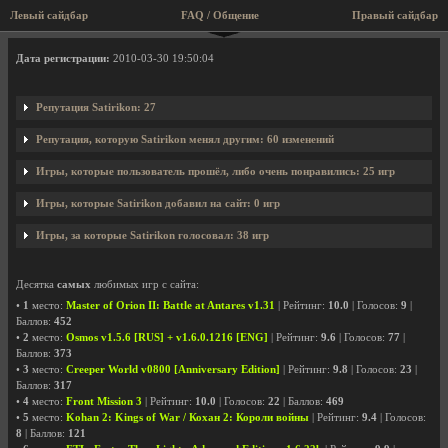
Левый сайдбар
FAQ / Общение
Правый сайдбар
Профиль пользователя Satirikon
Дата регистрации:
2010-03-30 19:50:04
Репутация Satirikon: 27
Репутация, которую Satirikon менял другим: 60 изменений
Игры, которые пользователь прошёл, либо очень понравились: 25 игр
Игры, которые Satirikon добавил на сайт: 0 игр
Игры, за которые Satirikon голосовал: 38 игр
Десятка
самых
любимых игр с сайта:
•
1
место:
Master of Orion II: Battle at Antares v1.31
| Рейтинг:
10.0
| Голосов:
9
|
Баллов:
452
•
2
место:
Osmos v1.5.6 [RUS] + v1.6.0.1216 [ENG]
| Рейтинг:
9.6
| Голосов:
77
|
Баллов:
373
•
3
место:
Creeper World v0800 [Anniversary Edition]
| Рейтинг:
9.8
| Голосов:
23
|
Баллов:
317
•
4
место:
Front Mission 3
| Рейтинг:
10.0
| Голосов:
22
| Баллов:
469
•
5
место:
Kohan 2: Kings of War / Кохан 2: Короли войны
| Рейтинг:
9.4
| Голосов:
8
| Баллов:
121