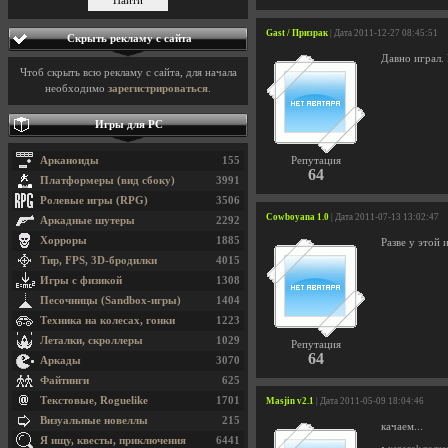
Gast / Призрак
| Дата 2011-12-27 08:45:51
Скрыть рекламу с сайта
Давно играл. 
Чтоб скрыть всю рекламу с сайта, для начала
необходимо
зарегистрироваться
.
Игры для PC
Арканоиды
155
Репутация
64
Платформеры (вид сбоку)
3991
Ролевые игры (RPG)
3506
Cowboyana 1.0
| Дата 2011-07-13 13:02:47
Аркадные шутеры
2292
Хорроры
1885
Разве у этой 
Тир, FPS, 3D-бродилки
4015
Игры с физикой
1308
Песочницы (Sandbox-игры)
1404
Техника на колесах, гонки
1223
Леталки, скроллеры
1029
Репутация
64
Аркады
3070
Файтинги
625
Текстовые, Roguelike
1701
Masjin v2.1
| Дата 2011-05-09 18:04:46
Визуальные новеллы
215
качаем...
Я ищу, квесты, приключения
6441