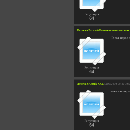
Репутация
64
Петька и Василий Иванович спасают галак
:D вот играл 
Репутация
64
Asterix & Obelix XXL
| Дата 2010-09-30 19:
классная игра
Репутация
64