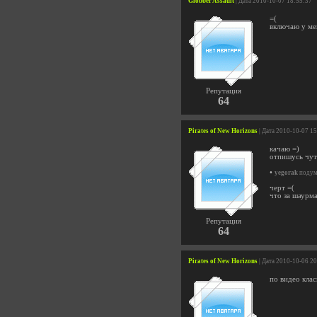
Globber Assault
| Дата 2010-10-07 18:55:37
=(
включаю у мен
Репутация
64
Pirates of New Horizons
| Дата 2010-10-07 1
качаю =)
отпишусь чут
•
yegorak
подума
черт =(
что за шаурма
Репутация
64
Pirates of New Horizons
| Дата 2010-10-06 2
по видео клас