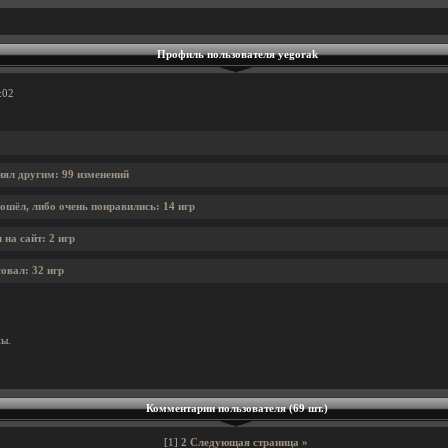
Профиль пользователя yegorak
:02
нял другим: 99 изменений
ошёл, либо очень понравились: 14 игр
на сайт: 2 игр
овал: 32 игр
ны.
Комментарии пользователя (69 шт.)
[1]
2
Следующая страница »