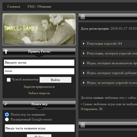
Главная
FAQ / Общение
Дата регистрации:
2010-02-27 19:03
Репутация yegorak: 64
Привет, Гость!
Репутация, которую yegorak ме
Игры, которые пользователь пр
Игры, которые yegorak добавил 
Чужой компьютер
Игры, за которые yegorak голос
Зарегистрироваться
Забыл пароль
Десятка
самых
любимых игр с сайта:
Поиск игр
• Самые любимые игры еще не выбра
Отправить ЛС
Поиск игр по названию
Расширенный Google-поиск