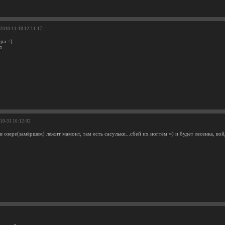
 2010-11-18 12:11:17
ра =)
л
-10-31 10:12:02
 в озере(замёршем) лежит мамонт, там есть сасульки...сбей их ногтём =) и будет лесенка, вой