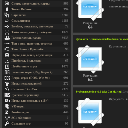
•
yegorak
полчас
Спорт, настольные, карты
988
неплохая игр
Tower Defense
394
Стратегии
3780
Симуляторы
1188
Репутация
64
Змейки, поедалки, эволюция
72
Тайм менеджмент, тайкуны
1020
Головоломки, пазлы
3035
Дача кота Леопольда или Особенности мы
Три в ряд, цепочки, тетрисы
686
Крутая игра..
Типа Zuma / Dynomite
98
Игры для детей, обучающие
316
Пинболы, бильярды
65
Необычные игры
1077
Большие игры (Rip, Repack)
269
Репутация
Ретро-игры (DOS, Win 9x)
691
64
Игры пользователей
272
Сетевые / ХотСит
2320
Syobon no Action v1.0 (aka Cat Mario)
| Дат
Русские версии игр
8412
Игра ужоз...
Игры для взрослых (18+)
130
VR-игры
399
Зомби игры
446
SGi-сборники
0
Создание игр
98