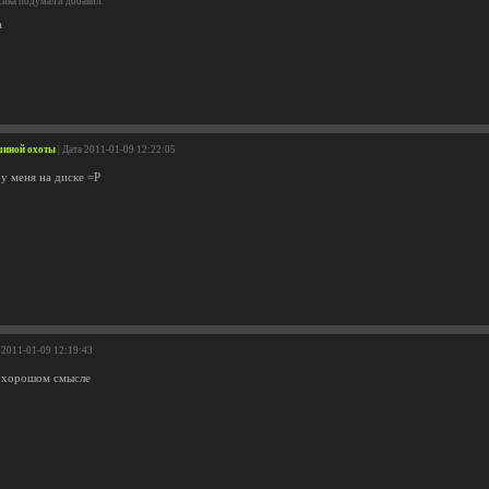
ика подумал и добавил:
а
шиной охоты
| Дата 2011-01-09 12:22:05
.у меня на диске =P
а 2011-01-09 12:19:43
в хорошом смысле