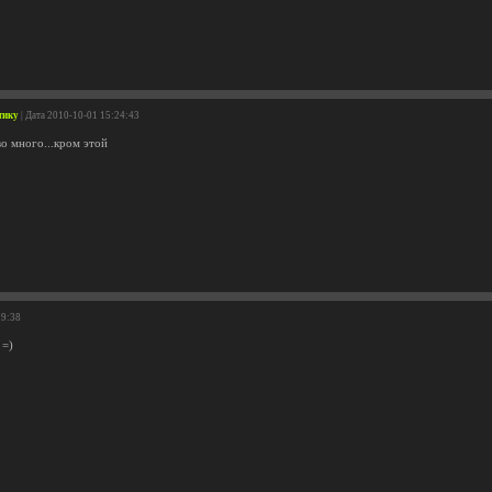
тику
| Дата 2010-10-01 15:24:43
во много...кром этой
29:38
 =)