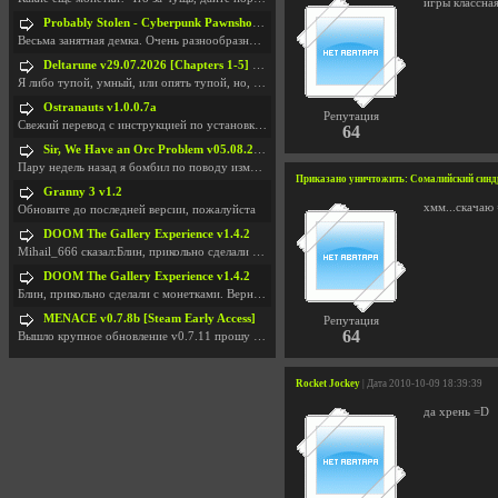
игры классная
Probably Stolen - Cyberpunk Pawnshop Simulator v048c [Playtest]
Весьма занятная демка. Очень разнообразные механик
Deltarune v29.07.2026 [Chapters 1-5] / + RUS [Chapters 1-5]
Я либо тупой, умный, или опять тупой, но, вроде я
Ostranauts v1.0.0.7a
Репутация
Свежий перевод с инструкцией по установкеhttps://g
64
Sir, We Have an Orc Problem v05.08.2026
Пару недель назад я бомбил по поводу изменения мин
Приказано уничтожить: Сомалийский син
Granny 3 v1.2
хмм...скачаю 
Обновите до последней версии, пожалуйста
DOOM The Gallery Experience v1.4.2
Mihail_666 сказал:Блин, прикольно сделали с монетк
DOOM The Gallery Experience v1.4.2
Блин, прикольно сделали с монетками. Вернулся в св
MENACE v0.7.8b [Steam Early Access]
Репутация
64
Вышло крупное обновление v0.7.11 прошу обновить
Rocket Jockey
| Дата 2010-10-09 18:39:39
да хрень =D