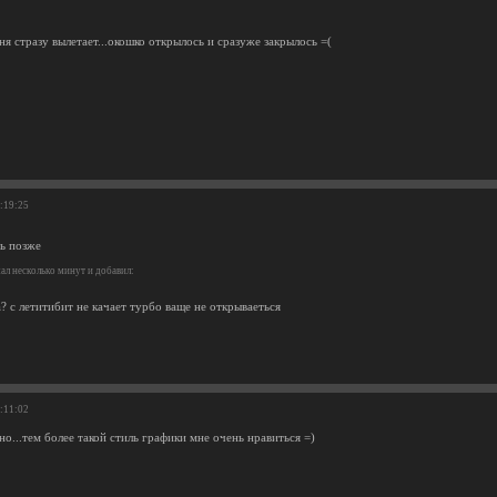
я стразу вылетает...окошко открылось и сразуже закрылось =(
5:19:25
ь позже
л несколько минут и добавил:
? с летитибит не качает турбо ваще не открываеться
0:11:02
но...тем более такой стиль графики мне очень нравиться =)