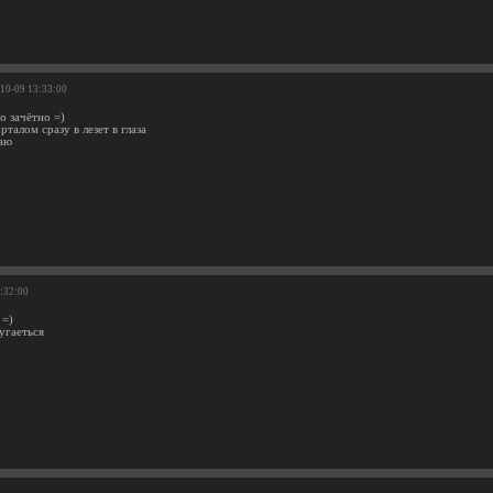
-10-09 13:33:00
о зачётно =)
рталом сразу в лезет в глаза
аю
8:32:00
 =)
ругаеться