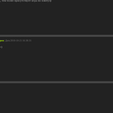
, тем более присутствует игра по плютузу
дром
| Дата 2010-10-21 16:38:31
=)