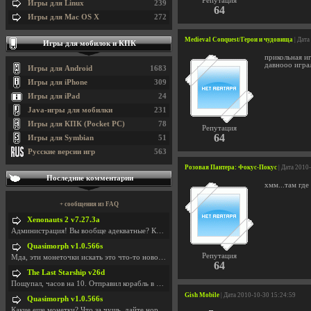
Репутация
Игры для Linux
239
64
Игры для Mac OS X
272
Medieval Conquest/Герои и чудовища
| Дата
Игры для мобилок и КПК
прикольная иг
давнооо игра
Игры для Android
1683
Игры для iPhone
309
Игры для iPad
24
Java-игры для мобилки
231
Игры для КПК (Pocket PC)
78
Репутация
64
Игры для Symbian
51
Русские версии игр
563
Розовая Пантера: Фокус-Покус
| Дата 2010
Последние комментарии
хмм...там где
+ сообщения из FAQ
Xenonauts 2 v7.27.3a
Администрация! Вы вообще адекватные? Какие монетки
Quasimorph v1.0.566s
Репутация
Мда, эти монеточки искать это что-то новое в сфере
64
The Last Starship v26d
Пощупал, часов на 10. Отправил корабль в другую Га
Gish Mobile
| Дата 2010-10-30 15:24:59
Quasimorph v1.0.566s
Какие еще монетки? Что за чущь, дайте нормально ск