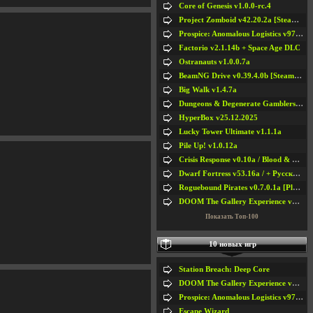
Core of Genesis v1.0.0-rc.4
Project Zomboid v42.20.2a [Steam Early Access]
Prospice: Anomalous Logistics v97 [Playtest]
Factorio v2.1.14b + Space Age DLC
Ostranauts v1.0.0.7a
BeamNG Drive v0.39.4.0b [Steam Early Access]
Big Walk v1.4.7a
Dungeons & Degenerate Gamblers v2.0.2a
HyperBox v25.12.2025
Lucky Tower Ultimate v1.1.1a
Pile Up! v1.0.12a
Crisis Response v0.10a / Blood & Bullet
Dwarf Fortress v53.16a / + Русская Версия v50.12a
Roguebound Pirates v0.7.0.1a [Playtest]
DOOM The Gallery Experience v1.4.2
Показать Топ-100
10 новых игр
Station Breach: Deep Core
DOOM The Gallery Experience v1.4.2
Prospice: Anomalous Logistics v97 [Playtest]
Escape Wizard