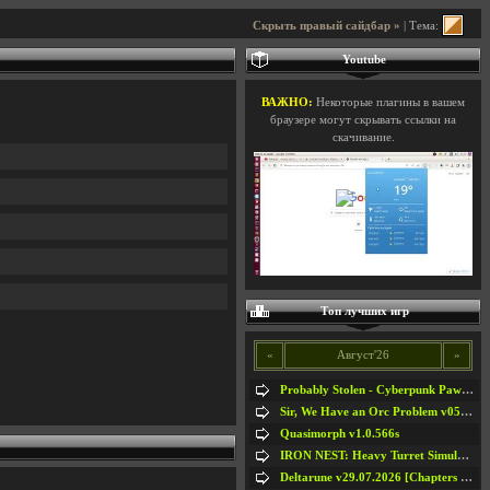
Скрыть правый сайдбар »
| Тема:
Youtube
ВАЖНО:
Некоторые плагины в вашем
браузере могут скрывать ссылки на
скачивание.
Топ лучших игр
«
Август'26
»
Probably Stolen - Cyberpunk Pawnshop Simulator v048c [Playtest]
Sir, We Have an Orc Problem v05.08.2026
Quasimorph v1.0.566s
IRON NEST: Heavy Turret Simulator v1.0a
Deltarune v29.07.2026 [Chapters 1-5] / + RUS [Chapters 1-5]