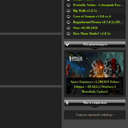
Probably Stolen - Cyberpunk Pawnshop Simulator v048c [Playtest]
Big Walk v1.4.7a
Core of Genesis v1.0.0-rc.4
Roguebound Pirates v0.7.0.1a [Playtest]
Osta v01.08.2026
How Many Dudes? v1.0.5a
SGi рекомендует
Space Engineers v1.200.029 Deluxe
Edition + All DLCs [Warfare 2
Broadside Update]
Мы в социалках
Скрыть правый сайдбар »