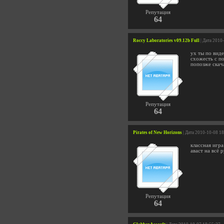
Репутация
64
Roccy Laboratories v09.12b Full
| Дата 2010
ух ты по виде
схожесть с по
попозже скач
Репутация
64
Pirates of New Horizons
| Дата 2010-10-08 1
классная игра
аваст на всё 
Репутация
64