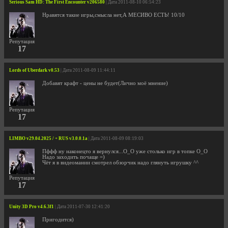
Serious Sam HD: The First Encounter v206580
| Дата 2011-08-10 06:54:23
Нравятся такие игры,смысла нет,А МЕСИВО ЕСТЬ! 10/10
Репутация
17
Lords of Uberdark v0.53
| Дата 2011-08-09 11:44:11
Добавят крафт - цены не будет(Лично моё мнение)
Репутация
17
LIMBO v29.04.2025 / + RUS v3.0.0.1a
| Дата 2011-08-09 08:19:03
Пффф ну наконецто я вернулся...О_О уже столько игр в топке О_О
Надо заходить почаще =)
Чёт я в видеомании смотрел обзорчик надо глянуть игрушку ^^
Репутация
17
Unity 3D Pro v4.6.3f1
| Дата 2011-07-30 12:41:20
Пригодится)