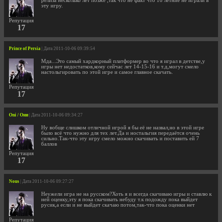
релиза несколько лет позже ,так что не факт что 16 летние не играли в
эту игру.
Репутация
17
Prince of Persia
| Дата 2011-10-06 09:39:54
Мда...Это самый хардкорный платформер во что я играл в детстве,у
игры нет недостатков,кому сейчас лет 14-15-16 и т.д,могут смело
настольгировать по этой игре и самое главное скачать.
Репутация
17
Oni / Они
| Дата 2011-10-06 09:34:27
Ну вобще слишком отличной игрой я бы её не назвал,но в этой игре
было всё что нужно для тех лет.Да и ностальгия передаётся очень
сильно.Так-что эту игру смело можно скачивать и поставить ей 7
баллов
Репутация
17
Nous
| Дата 2011-10-06 09:27:27
Неужели игра не на русском?Хоть я и всегда скачиваю игры и ставлю к
ней оценку,эту я пока скачивать небуду т.к подожду пока выйдет
русик,а если и не выйдет скачаю потом,так-что пока оценки нет
Репутация