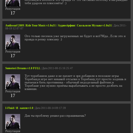
тебя ударом из плюсомёта! :)
Репутация
17
Audiosurf 2009: Ride Your Music v1.0u31 / Аудиосёрфинг: Скользи по Музыке v1.0u31
| Дата 2011-
08-19 12:07:07
Ого только песенок уже загруженных не будет и всё?Мда...Если это и
правда в репку плюсану :)
Репутация
17
Sumotori Dreams v1.0 FULL
| Дата 2011-08-15 16:25:47
Тут торибашом даже и не пахнет и зря добавили в похожие игры
Торибаш,в игре нет никакой отсылки к Торибашу,тут просто ходишь и
пытаешся бить противника - обычный недоделаный файтинг,в
Торибаше уже нужно приёмы вырабатывать а не просто долбить на
клавиши.
Репутация
17
I-Fluid / Я - капля v1.0
| Дата 2011-08-14 09:17:39
Дак ты проблему решил раз спрашиваешь?
Репутация