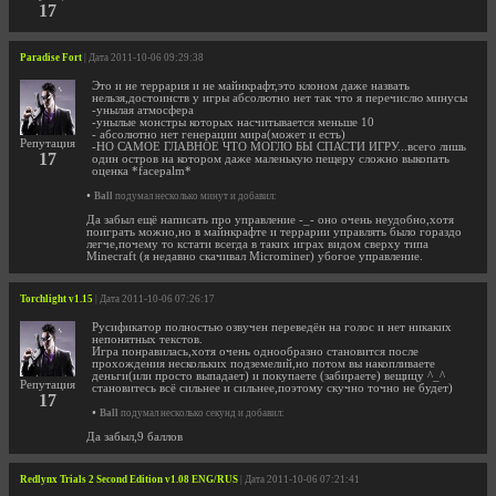
17
Paradise Fort
| Дата 2011-10-06 09:29:38
Это и не террария и не майнкрафт,это клоном даже назвать
нельзя,достоинств у игры абсолютно нет так что я перечислю минусы
-унылая атмосфера
-унылые монстры которых насчитывается меньше 10
- абсолютно нет генерации мира(может и есть)
Репутация
-НО САМОЕ ГЛАВНОЕ ЧТО МОГЛО БЫ СПАСТИ ИГРУ...всего лишь
17
один остров на котором даже маленькую пещеру сложно выкопать
оценка *facepalm*
•
Ball
подумал несколько минут и добавил:
Да забыл ещё написать про управление -_- оно очень неудобно,хотя
поиграть можно,но в майнкрафте и террарии управлять было гораздо
легче,почему то кстати всегда в таких играх видом сверху типа
Minecraft (я недавно скачивал Microminer) убогое управление.
Torchlight v1.15
| Дата 2011-10-06 07:26:17
Русификатор полностью озвучен переведён на голос и нет никаких
непонятных текстов.
Игра понравилась,хотя очень однообразно становится после
прохождения нескольких подземелий,но потом вы накопливаете
деньги(или просто выпадает) и покупаете (забираете) вещицу ^_^
Репутация
становитесь всё сильнее и сильнее,поэтому скучно точно не будет)
17
•
Ball
подумал несколько секунд и добавил:
Да забыл,9 баллов
Redlynx Trials 2 Second Edition v1.08 ENG/RUS
| Дата 2011-10-06 07:21:41