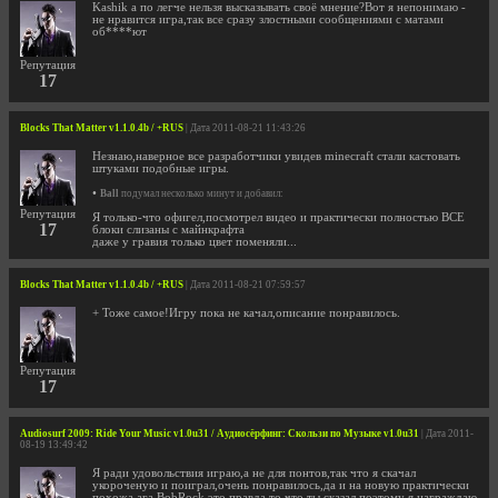
Kashik а по легче нельзя высказывать своё мнение?Вот я непонимаю -
не нравится игра,так все сразу злостными сообщениями с матами
об****ют
Репутация
17
Blocks That Matter v1.1.0.4b / +RUS
| Дата 2011-08-21 11:43:26
Незнаю,наверное все разработчики увидев minecraft стали кастовать
штуками подобные игры.
•
Ball
подумал несколько минут и добавил:
Репутация
Я только-что офигел,посмотрел видео и практически полностью ВСЕ
17
блоки слизаны с майнкрафта
даже у гравия только цвет поменяли...
Blocks That Matter v1.1.0.4b / +RUS
| Дата 2011-08-21 07:59:57
+ Тоже самое!Игру пока не качал,описание понравилось.
Репутация
17
Audiosurf 2009: Ride Your Music v1.0u31 / Аудиосёрфинг: Скользи по Музыке v1.0u31
| Дата 2011-
08-19 13:49:42
Я ради удовольствия играю,а не для понтов,так что я скачал
укороченую и поиграл,очень понравилось,да и на новую практически
похожа,ага BobRock это правда то что ты сказал поэтому я награждаю