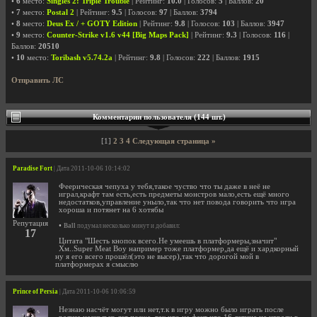
•
6
место:
Singles 2: Triple Trouble
| Рейтинг:
10.0
| Голосов:
5
| Баллов:
20
•
7
место:
Postal 2
| Рейтинг:
9.5
| Голосов:
97
| Баллов:
3794
•
8
место:
Deus Ex / + GOTY Edition
| Рейтинг:
9.8
| Голосов:
103
| Баллов:
3947
•
9
место:
Counter-Strike v1.6 v44 [Big Maps Pack]
| Рейтинг:
9.3
| Голосов:
116
|
Баллов:
20510
•
10
место:
Toribash v5.74.2a
| Рейтинг:
9.8
| Голосов:
222
| Баллов:
1915
Отправить ЛС
Комментарии пользователя (144 шт.)
[1]
2
3
4
Следующая страница »
Paradise Fort
| Дата 2011-10-06 10:14:02
Феерическая чепуха у тебя,такое чуство что ты даже в неё не
играл,крафт там есть,есть предметы монстров мало,есть ещё много
недостатков,управление уныло,так что нет повода говорить что игра
хороша и потянет на 6 хотябы
Репутация
•
Ball
подумал несколько минут и добавил:
17
Цитата "Шесть кнопок всего.Не умеешь в платформеры,значит"
Хм..Super Meat Boy например тоже платформер,да ещё и хардкорный
ну я его всего прошёл(это не высер),так что дорогой мой в
платформерах я смыслю
Prince of Persia
| Дата 2011-10-06 10:06:59
Незнаю насчёт могут или нет,т.к в игру можно было играть после