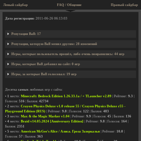
Левый сайдбар
FAQ / Общение
Правый сайдбар
Профиль пользователя Ball
Дата регистрации:
2011-06-26 06:13:03
Репутация Ball: 17
Репутация, которую Ball менял другим: 28 изменений
Игры, которые пользователь прошёл, либо очень понравились: 44 игр
Игры, которые Ball добавил на сайт: 0 игр
Игры, за которые Ball голосовал: 19 игр
Десятка
самых
любимых игр с сайта:
•
1
место:
Minecraft: Bedrock Edition 1.26.33.1a / + TLauncher v2.89
| Рейтинг:
9.3
|
Голосов:
516
| Баллов:
42734
•
2
место:
Crayon Physics Deluxe v1.0 release 55 / Crayon Physics Deluxe r55 -
Playground Edition (RUS)
| Рейтинг:
9.8
| Голосов:
122
| Баллов:
483
•
3
место:
Max & the Magic Marker v1.04
| Рейтинг:
9.9
| Голосов:
45
| Баллов:
136
•
4
место:
Braid v14.05.2024 [Anniversary Edition]
| Рейтинг:
9.8
| Голосов:
164
|
Баллов:
2351
•
5
место:
American McGee's Alice / Алиса. Гроза Зазеркалья
| Рейтинг:
10.0
|
Голосов:
57
| Баллов:
363