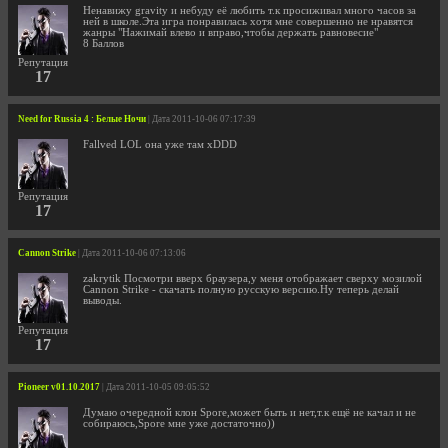
Ненавижу gravity и небуду её любить т.к просиживал много часов за
ней в школе.Эта игра понравилась хотя мне совершенно не нравятся
жанры "Нажимай влево и вправо,чтобы держать равновесие"
8 Баллов
Репутация
17
Need for Russia 4 : Белые Ночи
| Дата 2011-10-06 07:17:39
Fallved LOL она уже там xDDD
Репутация
17
Cannon Strike
| Дата 2011-10-06 07:13:06
zakrytik Посмотри вверх браузера,у меня отображает сверху мозилой
Cannon Strike - скачать полную русскую версию.Ну теперь делай
выводы.
Репутация
17
Pioneer v01.10.2017
| Дата 2011-10-05 09:05:52
Думаю очередной клон Spore,может быть и нет,т.к ещё не качал и не
собираюсь,Spore мне уже достаточно))