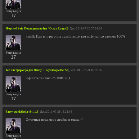
Репутация
17
Морской бой: Подводная война / Ocean Range 2
| Дата 2011-07-30 07:34:00
kashik Иди в игры типа transformice там пофлуди со своими 100%
Репутация
17
342 платформера для Dendy + Эмуляторы [NES]
| Дата 2011-07-29 16:29:26
Офигеть танчики ^^ 100/10 :)
Репутация
17
Facewound Alpha v0.1.1.4
| Дата 2011-07-29 15:21:06
Отличная игра,море драйва и мяска =)
Репутация