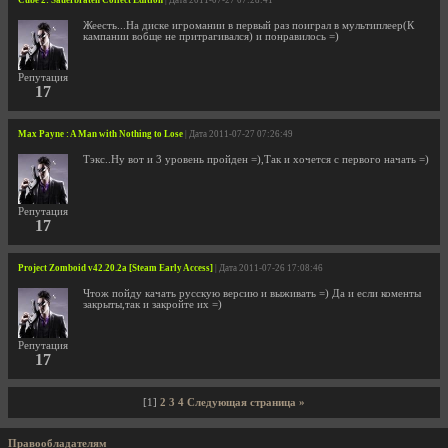
Cube 2: Sauerbraten Collect Edition
| Дата 2011-07-27 07:28:41
Жеесть...На диске игромании в первый раз поиграл в мультиплеер(К
кампании вобще не притрагивался) и понравилось =)
Репутация
17
Max Payne : A Man with Nothing to Lose
| Дата 2011-07-27 07:26:49
Тэкс..Ну вот и 3 уровень пройден =),Так и хочется с первого начать =)
Репутация
17
Project Zomboid v42.20.2a [Steam Early Access]
| Дата 2011-07-26 17:08:46
Чтож пойду качать русскую версию и выживать =) Да и если коменты
закрыты,так и закройте их =)
Репутация
17
[1]
2
3
4
Следующая страница »
Правообладателям