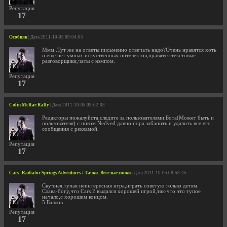
Репутация
17
Особняк
| Дата 2011-10-05 09:04:05
Ммм..Тут же на ответы письменно отвечать надо?Очень нравятся хоть
и ещё нет умных искуственных интелектов,нравятся текстовые
разговорщики,чаты с компом.
Репутация
17
Colin McRae Rally
| Дата 2011-10-05 09:02:03
Редакторы пожалуйста,следите за пользователями.Бота(Может быть и
пользователя) с ником Nedved давно пора забанить и удалить все его
сообщения с рекламой.
Репутация
17
Cars: Radiator Springs Adventures / Тачки: Веселые гонки
| Дата 2011-10-05 08:59:45
Скучная,тупая неинтересная игра,играть советую только детям.
Слава-богу,что Cars 2 выдался хорошей игрой,так-что это тупое
начало,с хорошим концом.
5 Баллов
Репутация
17