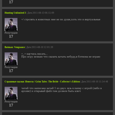
17
Hunting Unlimited 3
| Дата 2011-08-13 06:15:09
=/ стрелять в животных мне не по душе,хоть это и виртуальные
Репутация
17
Batman: Vengeance
| Дата 2011-08-10 12:01:39
=_= научись писать...
Про игру незнаю что сказать качать небуду,в бэтмэна не играю
Репутация
17
Страшные сказки: Невеста / Grim Tales: The Bride - Collector's Edition
| Дата 2011-08-10 11:54:48
читай что написано качай 1 из двух лезь в папку с игрой (либо в
архиве) и открывай файл там должен быть ключ
Репутация
17