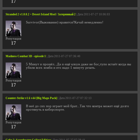
17
Stranded 2 v1.0.0.2 + Desert Island Mod / Затерянный 2
| Дата 2011-07-27 10:06:03
Survivor(Выживание) нравится?Качай немедленно!
Репутация
17
Madness Combat 3D - episode 1
| Дата 2011-07-27 07:36:40
5 Минут и прошёл...Да и ещё клоун даже не бос,тупо встаёт когда вы
убили всех зомби и его надо 1 минуту резать.
Репутация
17
Counter-Strike v1.6 v44 [Big Maps Pack]
| Дата 2011-07-27 07:32:13
В неё до сих пор играет мой брат...Так что контра может ещё долго
протянуть в киберспорте.
Репутация
17