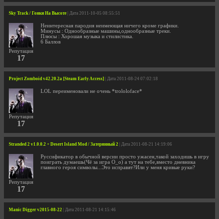
Sky Track / Гонки На Высоте
| Дата 2011-10-05 08:55:51
Неинтересная пародия неимеющая ничего кроме графики.
Минусы : Однообразные машины,однообразные треки.
Плюсы : Хорошая музыка и стилистика.
6 Баллов
Репутация
17
Project Zomboid v42.20.2a [Steam Early Access]
| Дата 2011-08-24 07:02:18
LOL переименовали не очень *trololoface*
Репутация
17
Stranded 2 v1.0.0.2 + Desert Island Mod / Затерянный 2
| Дата 2011-08-21 14:19:06
Руссификатор в обычной версии просто ужасен,такой заходишь в игру
поиграть думаешь(Чё за игра О_о) а тут на тебе,вместо дневника
главного героя символы...Это исправят?Или у меня кривые руки?
Репутация
17
Manic Digger v2015-08-22
| Дата 2011-08-21 14:15:46