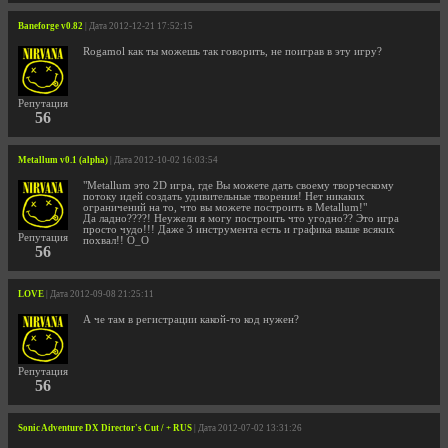
Baneforge v0.82
| Дата 2012-12-21 17:52:15
Rogamol как ты можешь так говорить, не поиграв в эту игру?
Репутация
56
Metallum v0.1 (alpha)
| Дата 2012-10-02 16:03:54
"Metallum это 2D игра, где Вы можете дать своему творческому
потоку идей создать удивительные творения! Нет никаких
ограничений на то, что вы можете построить в Metallum!"
Да ладно????! Неужели я могу построить что угодно?? Это игра
просто чудо!!! Даже 3 инструмента есть и графика выше всяких
Репутация
похвал!! О_О
56
LOVE
| Дата 2012-09-08 21:25:11
А че там в регистрации какой-то код нужен?
Репутация
56
Sonic Adventure DX Director's Cut / + RUS
| Дата 2012-07-02 13:31:26