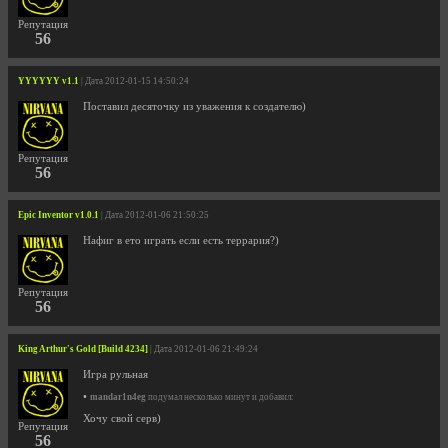
Репутация
56
YYYYYY v1.1
| Дата 2012-01-15 14:50:24
Поставил десяточку из уважения к создателю)
Репутация
56
Epic Inventor v1.0.1
| Дата 2012-01-06 21:50:25
Нафиг в ето играть если есть террария?)
Репутация
56
King Arthur's Gold [Build 4234]
| Дата 2012-01-06 21:49:24
Игра рульная
•
mandar1n4eg
подумал несколько минут и добавил:
Хочу свой серв)
Репутация
56