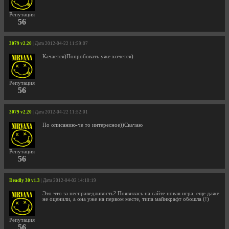
Репутация
56
3079 v2.20
| Дата 2012-04-22 11:59:07
Качается)Попробовать уже хочется)
Репутация
56
3079 v2.20
| Дата 2012-04-22 11:52:01
По описанию-че то интересное))Скачаю
Репутация
56
Deadly 30 v1.3
| Дата 2012-04-02 14:10:19
Это что за несправедливость? Появилась на сайте новая игра, еще даже
не оценили, а она уже на первом месте, типа майнкрафт обошла (!)
Репутация
56