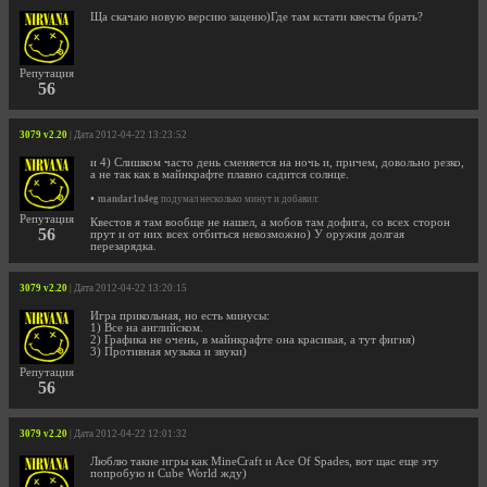
Ща скачаю новую версию заценю)Где там кстати квесты брать?
Репутация
56
3079 v2.20
| Дата 2012-04-22 13:23:52
и 4) Слишком часто день сменяется на ночь и, причем, довольно резко,
а не так как в майнкрафте плавно садится солнце.
•
mandar1n4eg
подумал несколько минут и добавил:
Репутация
Квестов я там вообще не нашел, а мобов там дофига, со всех сторон
56
прут и от них всех отбиться невозможно) У оружия долгая
перезарядка.
3079 v2.20
| Дата 2012-04-22 13:20:15
Игра прикольная, но есть минусы:
1) Все на английском.
2) Графика не очень, в майнкрафте она красивая, а тут фигня)
3) Противная музыка и звуки)
Репутация
56
3079 v2.20
| Дата 2012-04-22 12:01:32
Люблю такие игры как MineCraft и Ace Of Spades, вот щас еще эту
попробую и Cube World жду)