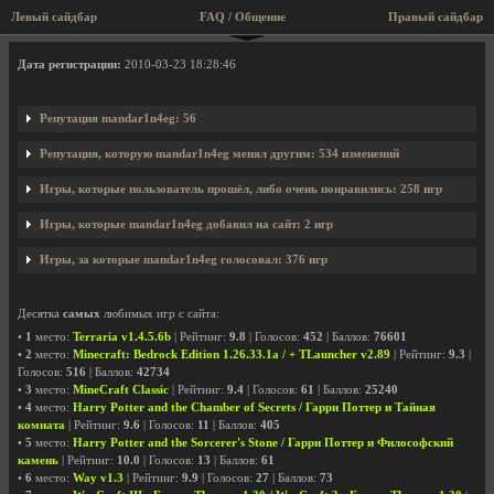
Левый сайдбар
FAQ / Общение
Правый сайдбар
Профиль пользователя mandar1n4eg
Дата регистрации:
2010-03-23 18:28:46
Репутация mandar1n4eg: 56
Репутация, которую mandar1n4eg менял другим: 534 изменений
Игры, которые пользователь прошёл, либо очень понравились: 258 игр
Игры, которые mandar1n4eg добавил на сайт: 2 игр
Игры, за которые mandar1n4eg голосовал: 376 игр
Десятка
самых
любимых игр с сайта:
•
1
место:
Terraria v1.4.5.6b
| Рейтинг:
9.8
| Голосов:
452
| Баллов:
76601
•
2
место:
Minecraft: Bedrock Edition 1.26.33.1a / + TLauncher v2.89
| Рейтинг:
9.3
|
Голосов:
516
| Баллов:
42734
•
3
место:
MineCraft Classic
| Рейтинг:
9.4
| Голосов:
61
| Баллов:
25240
•
4
место:
Harry Potter and the Chamber of Secrets / Гарри Поттер и Тайная
комната
| Рейтинг:
9.6
| Голосов:
11
| Баллов:
405
•
5
место:
Harry Potter and the Sorcerer's Stone / Гарри Поттер и Философский
камень
| Рейтинг:
10.0
| Голосов:
13
| Баллов:
61
•
6
место:
Way v1.3
| Рейтинг:
9.9
| Голосов:
27
| Баллов:
73