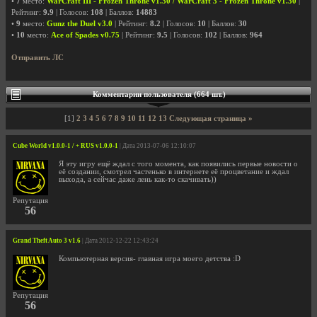
•
7
место:
WarCraft III - Frozen Throne v1.30 / WarCraft 3 - Frozen Throne v1.30
|
Рейтинг:
9.9
| Голосов:
108
| Баллов:
14883
•
9
место:
Gunz the Duel v3.0
| Рейтинг:
8.2
| Голосов:
10
| Баллов:
30
•
10
место:
Ace of Spades v0.75
| Рейтинг:
9.5
| Голосов:
102
| Баллов:
964
Отправить ЛС
Комментарии пользователя (664 шт.)
[1]
2
3
4
5
6
7
8
9
10
11
12
13
Следующая страница »
Cube World v1.0.0-1 / + RUS v1.0.0-1
| Дата 2013-07-06 12:10:07
Я эту игру ещё ждал с того момента, как появились первые новости о
её создании, смотрел частенько в интернете её процветание и ждал
выхода, а сейчас даже лень как-то скачивать))
Репутация
56
Grand Theft Auto 3 v1.6
| Дата 2012-12-22 12:43:24
Компьютерная версия- главная игра моего детства :D
Репутация
56