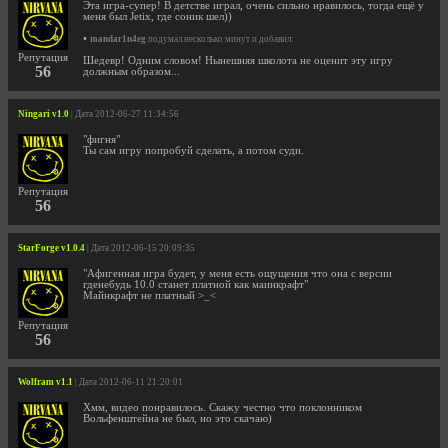
Эта игра-супер! В детстве играл, очень сильно нравилось, тогда ещё у
меня был Jetix, где соник шел))
•
mandar1n4eg
подумал несколько минут и добавил:
Репутация
Шедевр! Одним словом! Нынешняя школота не оценит эту игру
56
должным образом...
Ningari v1.0
| Дата 2012-06-27 11:34:56
"фигня"
Ты сам игру попробуй сделать, а потом суди.
Репутация
56
StarForge v1.0.4
| Дата 2012-06-15 20:09:35
"Афигенная игра будет, у меня есть ощущения что она с версии
гденебудь 10.0 станет платной как маинкрафт"
Майнкрафт не платный >_<
Репутация
56
Wolfram v1.1
| Дата 2012-06-11 21:20:01
Хмм, видео понравилось. Скажу честно что поклонником
Вольфенштейна не был, но это скачаю)