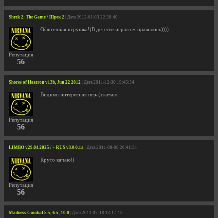
Shrek 2: The Game / Шрек 2
| Дата 2012-01-03 22:20:40
Офигенная игрушка!)В детстве играл оч нравилось))))
Репутация
56
Shores of Hazeron v13b, Jun 22 2012
| Дата 2011-12-30 19:45:34
Видимо интересная игра)скачаю
Репутация
56
LIMBO v29.04.2025 / + RUS v3.0.0.1a
| Дата 2011-08-08 20:41:31
Круто качаю!)
Репутация
56
Madness Combat 5.5; 6.5; 10.0
| Дата 2011-07-18 13:17:13