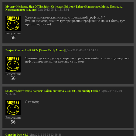
Mystery Heritage: Sign Of The Spirit Collectors Edition / Тайное Наследство: Метка Призрака
Коллекционное издание
| Дата 2012-05-11 15:13:01
"свежая мистическая искалка с прекрасной графикой!"
Ето же искалка, значит тут прекрасной графики не может быть, тут
просто картинки)
Репутация
56
Project Zomboid v42.20.2a [Steam Early Access]
| Дата 2012-05-10 21:14:01
Я помню даже в русскую версию играл, там зомби ко мне подходили и
нефига ниче не могли сделать хз почему
Репутация
56
Soldner: Secret Wars / Soldner: Бойцы спецназа v3.39.10 Community Edition
| Дата 2012-05-09
22:47:37
Я готофф
Репутация
56
Gunz the Duel v3.0
| Дата 2012-05-08 22:59:36