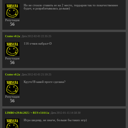
Но не стоило ставить ее на 2 место, террария так то покачественнее
будет, и разрабатывалась дольше)
Репутация
56
Cratos v0.2a
| Дата 2012-02-01 22:35:25
116 очков набрал=D
Репутация
56
Cratos v0.2a
| Дата 2012-02-01 21:59:25
Круто!В какой проге сделана?
Репутация
56
LIMBO v29.04.2025 / + RUS v3.0.0.1a
| Дата 2012-01-15 14:58:30
Игра шедевр, не иначе, больше бы таких игр)