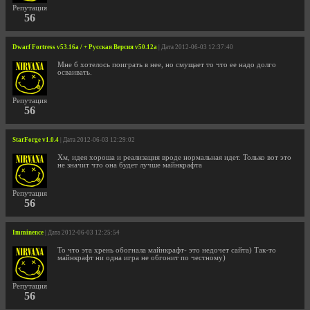
Репутация
56
Dwarf Fortress v53.16a / + Русская Версия v50.12a
| Дата 2012-06-03 12:37:40
Мне б хотелось поиграть в нее, но смущает то что ее надо долго
осваивать.
Репутация
56
StarForge v1.0.4
| Дата 2012-06-03 12:29:02
Хм, идея хороша и реализация вроде нормальная идет. Только вот это
не значит что она будет лучше майнкрафта
Репутация
56
Imminence
| Дата 2012-06-03 12:25:54
То что эта хрень обогнала майнкрафт- это недочет сайта) Так-то
майнкрафт ни одна игра не обгонит по честному)
Репутация
56