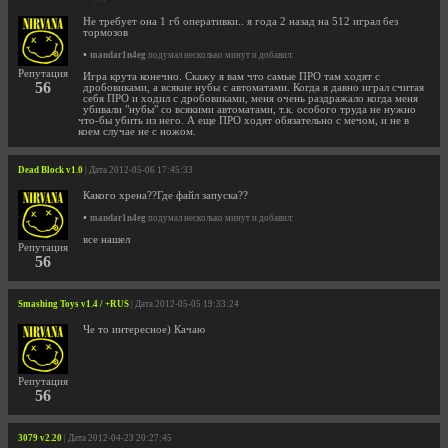
Не требует она 1 гб оперативки.. я года 2 назад на 512 играл без
тормозов
•
mandar1n4eg
подумал несколько минут и добавил:
Репутация
Игра крута конечно. Скажу я вам что самые ПРО там ходят с
56
дробовиками, а всякие нубы с автоматами. Когда я давно играл считая
себя ПРО и ходил с дробовиками, меня очень раздражало когда меня
убивали "нубы" со всякими автоматами, т.к. особого труда не нужно
что-бы убить из него. А еще ПРО ходят обязательно с мечом, и не в
коем случае не с ножом.
Dead Block v1.0
| Дата 2012-05-06 17:45:33
Какого хрена??Где файл запуска??
•
mandar1n4eg
подумал несколько минут и добавил:
все нашел
Репутация
56
Smashing Toys v1.4 / +RUS
| Дата 2012-05-05 19:33:24
Че то интересное) Качаю
Репутация
56
3079 v2.20
| Дата 2012-04-23 20:27:45