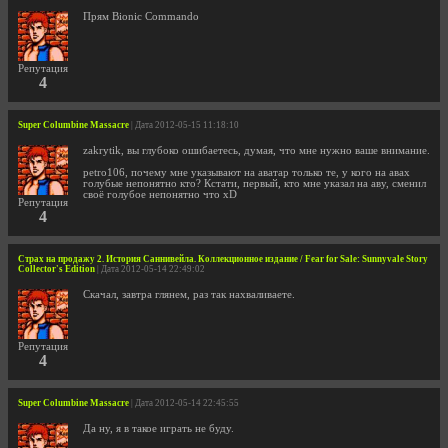
Прям Bionic Commando
Репутация
4
Super Columbine Massacre
| Дата 2012-05-15 11:18:10
zakrytik, вы глубоко ошибаетесь, думая, что мне нужно ваше внимание.
petro106, почему мне указывают на аватар только те, у кого на авах
голубые непонятно кто? Кстати, первый, кто мне указал на аву, сменил
своё голубое непонятно что xD
Репутация
4
Страх на продажу 2. История Саннивейла. Коллекционное издание / Fear for Sale: Sunnyvale Story
Collector's Edition
| Дата 2012-05-14 22:49:02
Скачал, завтра глянем, раз так нахваливаете.
Репутация
4
Super Columbine Massacre
| Дата 2012-05-14 22:45:55
Да ну, я в такое играть не буду.