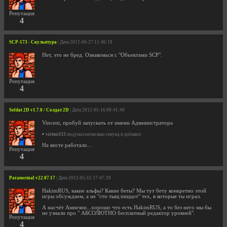
Репутация
4
SCP-173 - Скульптура
| Дата 2012-06-27 11:46:18
Нет, это не бред. Ознакомься с "Объектами SCP".
Репутация
4
Soldat 2D v1.7.0 / Солдат 2D
| Дата 2012-05-16 09:41:49
Vincent, пробуй запускать от имени Администратора
•
virtuo333
подумал несколько секунд и добавил:
На висте работало...
Репутация
4
Paranormal v22.07.17
| Дата 2012-05-15 17:47:39
HakimRUS, какие альфы? Какие беты? Мы тут бету конкретно этой
игры обсуждаем, а не "сто тыщ пиццот" тех, в которые ты играл.
А насчёт Амнезии...хорошо что есть HakimRUS, а то без него мы бы
не узнали про " АБСОЛЮТНО бесплатный редактор уровней".
Репутация
4