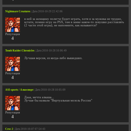
Nightmare Creatures
| Дата 2010-10-29 22:42:06
в ней за женщину полегче будет играть, хотя и за мужика не трудно,
кстати, помню игру на PSX, там в замке каком-то ловушки расставлять
(2 части этой игры), не напомните, как называется?
Репутация
4
Tomb Raider:Chronicles
| Дата 2010-10-28 10:06:49
Лучшая версия, из когда-либо вышедших.
Репутация
4
ASI-sports / Алкоспорт
| Дата 2010-10-28 10:05:09
Дааа, мечта алкаша...
Лучше бы назвали "Виртуальная мозоль России"
Репутация
4
Croc 2
| Дата 2010-10-07 07:54:43