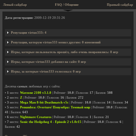
Левый сайдбар
FAQ / Общение
Правый сайдбар
Профиль пользователя virtuo333
Дата регистрации:
2009-12-19 20:31:26
Репутация virtuo333: 4
Репутация, которую virtuo333 менял другим: 0 изменений
Игры, которые пользователь прошёл, либо очень понравились: 8 игр
Игры, которые virtuo333 добавил на сайт: 0 игр
Игры, за которые virtuo333 голосовал: 0 игр
Десятка
самых
любимых игр с сайта:
•
1
место:
Warzone 2100 v3.1.0
| Рейтинг:
10.0
| Голосов:
17
| Баллов:
508
•
2
место:
Z
| Рейтинг:
10.0
| Голосов:
16
| Баллов:
272
•
3
место:
Mega Man 8-bit Deathmatch v5c
| Рейтинг:
10.0
| Голосов:
14
| Баллов:
34
•
5
место:
Penumbra: Overture/ Пенумбра: Темный мир
| Рейтинг:
10.0
| Голосов:
41
| Баллов:
643
•
6
место:
Nightmare Creatures
| Рейтинг:
10.0
| Голосов:
1
| Баллов:
21
•
7
место:
Sonic the Hedgehog 4 - Episode 2 v1.0r15
| Рейтинг:
10.0
| Голосов:
6
|
Баллов:
42