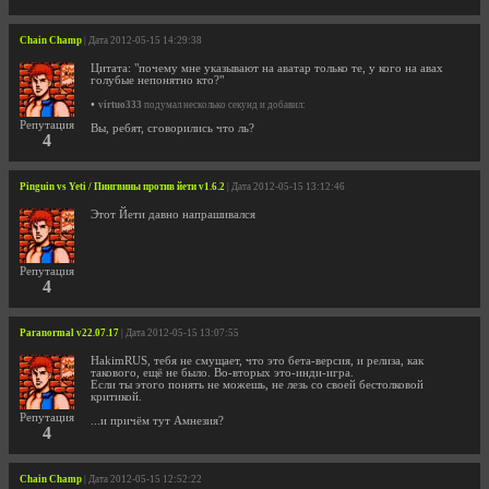
Chain Champ
| Дата 2012-05-15 14:29:38
Цитата: "почему мне указывают на аватар только те, у кого на авах
голубые непонятно кто?"
•
virtuo333
подумал несколько секунд и добавил:
Репутация
Вы, ребят, сговорились что ль?
4
Pinguin vs Yeti / Пингвины против йети v1.6.2
| Дата 2012-05-15 13:12:46
Этот Йети давно напрашивался
Репутация
4
Paranormal v22.07.17
| Дата 2012-05-15 13:07:55
HakimRUS, тебя не смущает, что это бета-версия, и релиза, как
такового, ещё не было. Во-вторых это-инди-игра.
Если ты этого понять не можешь, не лезь со своей бестолковой
критикой.
Репутация
...и причём тут Амнезия?
4
Chain Champ
| Дата 2012-05-15 12:52:22