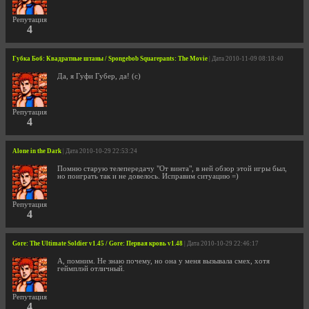
Репутация
4
Губка Боб: Квадратные штаны / Spongebob Squarepants: The Movie
| Дата 2010-11-09 08:18:40
Да, я Гуфи Губер, да! (c)
Репутация
4
Alone in the Dark
| Дата 2010-10-29 22:53:24
Помню старую телепередачу "От винта", в ней обзор этой игры был,
но поиграть так и не довелось. Исправим ситуацию =)
Репутация
4
Gore: The Ultimate Soldier v1.45 / Gore: Первая кровь v1.48
| Дата 2010-10-29 22:46:17
А, помним. Не знаю почему, но она у меня вызывала смех, хотя
геймплэй отличный.
Репутация
4