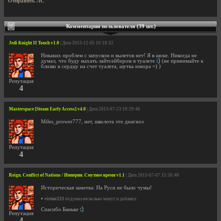
Отправить ЛС
Комментарии пользователя (39 шт.)
Jedi Knight II Touch v1.0
| Дата 2013-12-05 10:18:32
Никаких проблем с запуском и вылетов нет! Я в шоке. Никогда не
думал, что буду махать лайтсейбером в туалете
(не принимайте к
близко к сердцу на счет туалета, шутка юмора =) )
Репутация
4
Masterspace [Steam Early Access] v4.0
| Дата 2013-07-23 19:29:40
Miles_prower777, нет, школота это диагноз
Репутация
4
Reign. Conflict of Nations / Империя. Смутное время v1.1
| Дата 2013-07-07 15:50:48
Историческая заметка: На Руси не было чумы!
•
virtuo333
подумал несколько минут и добавил:
Спасибо Баньке
Репутация
4