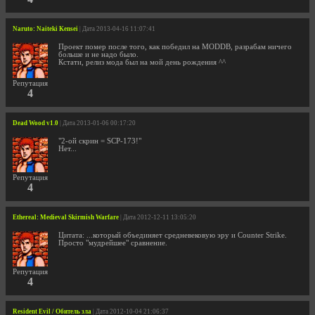
Naruto: Naiteki Kensei
| Дата 2013-04-16 11:07:41
Проект помер после того, как победил на MODDB, разрабам ничего
больше и не надо было.
Кстати, релиз мода был на мой день рождения ^^
Репутация
4
Dead Wood v1.0
| Дата 2013-01-06 00:17:20
"2-ой скрин = SCP-173!"
Нет...
Репутация
4
Ethereal: Medieval Skirmish Warfare
| Дата 2012-12-11 13:05:20
Цитата: ...который объединяет средневековую эру и Counter Strike.
Просто "мудрейшее" сравнение.
Репутация
4
Resident Evil / Обитель зла
| Дата 2012-10-04 21:06:37