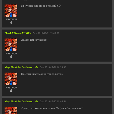
да ну нах, где вы её отрыли? xD
Репутация
4
Bleach X Naruto MUGEN
| Дата 2010-12-21 19:08:57
Ааааа! Им нет конца!
Репутация
4
Mega Man 8-bit Deathmatch v5c
| Дата 2010-12-20 10:55:38
По сети играть одно удовольствие
Репутация
4
Mega Man 8-bit Deathmatch v5c
| Дата 2010-12-17 19:44:44
Урааа, вот это штука, я, как Megaman'як, скачаю!!