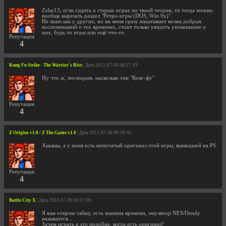
Zelar13, если судить о старых играх по твоей теории, то тогда можно
вообще вырезать раздел "Ретро-игры (DOS, Win 9x)".
Не знаю как у других, но на меня сразу накатывает волна добрых
воспоминаний о тех временах, стоит только увидеть упоминание о
них, будь то игры или ещё что-то.
Репутация
4
Kung Fu Strike - The Warrior's Rise
| Дата 2012-07-30 08:27:43
Ну что ж, посморим, насколько там "Кунг-фу"
Репутация
4
Z Origins v1.0 / Z The Game v1.0
| Дата 2012-07-30 00:10:45
Хыыыы, а у меня есть непочатый оригинал этой игры, вышедшей на PS
Репутация
4
Battle City X
| Дата 2012-07-30 00:07:39
Я вам открою тайну, есть машина времени, эмулятор NES/Dendy
называется...
Зачем играть в это подобие, когда есть оригинал?