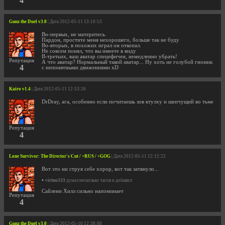
4
Gunz the Duel v3.0
| Дата 2012-05-11 13:10:53
Во-первых, не материтесь.
Пардон, простите меня нехорошего, больше так не буду
Во-вторых, в похожих играл он откопал.
Не совсем понял, что вы имеете в виду
В-третьих, ваш аватар спецефичен, немедленно убрать!
Репутация
А что аватар? Нормальный такой аватар... Ну хоть не голубой гномик
4
с непонятными движениями xD
Kairo v1.4
| Дата 2012-05-11 12:53:26
DrDray, ага, особенно если почитаешь зов ктулху и шепчущий во тьме
Репутация
4
Lone Survivor: The Director's Cut / +RUS / +GOG
| Дата 2012-05-11 12:12:22
Вот это ни струя себе хорор, вот так затянуло...
•
virtuo333
думал несколько часов и добавил:
Сайлени Хилл сильно напоминает
Репутация
4
Gunz the Duel v3.0
| Дата 2012-05-10 12:38:00