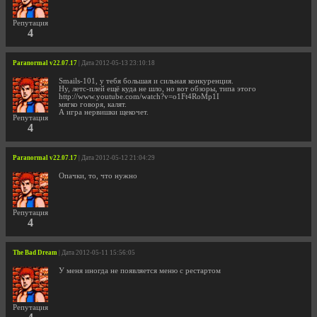
Репутация
4
Paranormal v22.07.17
| Дата 2012-05-13 23:10:18
Smails-101, у тебя большая и сильная конкуренция.
Ну, летс-плей ещё куда не шло, но вот обзоры, типа этого
http://www.youtube.com/watch?v=o1Ft4RoMp1I
мягко говоря, калят.
А игра нервишки щекочет.
Репутация
4
Paranormal v22.07.17
| Дата 2012-05-12 21:04:29
Опачки, то, что нужно
Репутация
4
The Bad Dream
| Дата 2012-05-11 15:56:05
У меня иногда не появляется меню с рестартом
Репутация