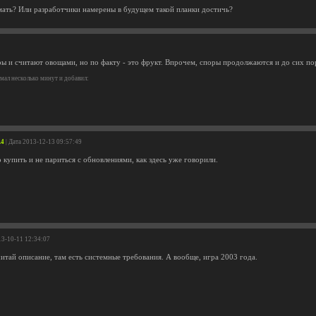
мать? Или разработчики намерены в будущем такой планки достичь?
ы и считают овощами, но по факту - это фрукт. Впрочем, споры продолжаются и до сих по
ал несколько минут и добавил:
.4
| Дата 2013-12-13 09:57:49
купить и не париться с обновлениями, как здесь уже говорили.
13-10-11 12:34:07
читай описание, там есть системные требования. А вообще, игра 2003 года.