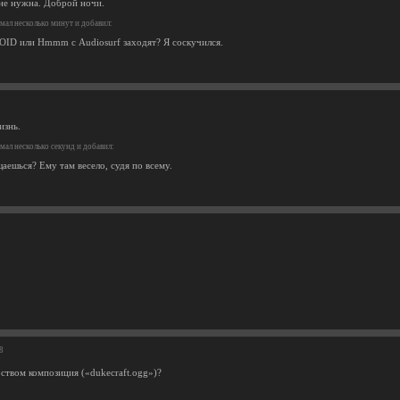
не нужна. Доброй ночи.
ал несколько минут и добавил:
D или Hmmm с Audiosurf заходят? Я соскучился.
изнь.
ал несколько секунд и добавил:
аешься? Ему там весело, судя по всему.
8
рством композиция («dukecraft.ogg»)?