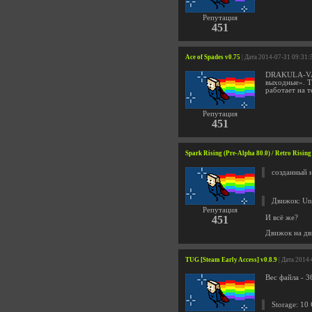
Репутация
451
Ace of Spades v0.75
| Дата 2014-07-31 09:31:
DRAKULA-VAMP
выходные». Т
работает на т
Репутация
451
Spark Rising (Pre-Alpha 80.0) / Retro Risi
созданный н
Движок: Un
Репутация
451
И всё же?
Движок на д
TUG [Steam Early Access] v0.8.9
| Дата 2014
Вес файла - 3
Storage: 10 