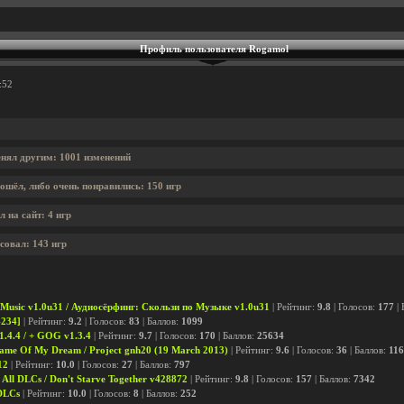
Профиль пользователя Rogamol
:52
нял другим: 1001 изменений
ошёл, либо очень понравились: 150 игр
 на сайт: 4 игр
совал: 143 игр
 Music v1.0u31 / Аудиосёрфинг: Скользи по Музыке v1.0u31
| Рейтинг:
9.8
| Голосов:
177
| 
4234]
| Рейтинг:
9.2
| Голосов:
83
| Баллов:
1099
1.4.4 / + GOG v1.3.4
| Рейтинг:
9.7
| Голосов:
170
| Баллов:
25634
me Of My Dream / Project gnh20 (19 March 2013)
| Рейтинг:
9.6
| Голосов:
36
| Баллов:
116
12
| Рейтинг:
10.0
| Голосов:
27
| Баллов:
797
 All DLCs / Don't Starve Together v428872
| Рейтинг:
9.8
| Голосов:
157
| Баллов:
7342
 DLCs
| Рейтинг:
10.0
| Голосов:
8
| Баллов:
252