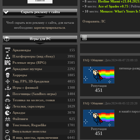
•
8
место:
Hotline Miami v21.04.2021
•
9
место:
Ace of Spades v0.75
| Рейт
•
10
место:
Monaco: What's Yours Is
Скрыть рекламу с сайта
Отправить ЛС
Чтоб скрыть всю рекламу с сайта, для начала
необходимо
зарегистрироваться
.
Игры для PC
Арканоиды
155
Платформеры (вид сбоку)
3991
FAQ / Общение
| Дата 2024-06-07 23:09:13
Ролевые игры (RPG)
3505
пятница-разв
Аркадные шутеры
2292
Хорроры
1885
Тир, FPS, 3D-бродилки
4015
Репутация
Игры с физикой
1308
451
Песочницы (Sandbox-игры)
1404
Техника на колесах, гонки
1223
FAQ / Общение
| Дата 2024-06-05 12:23:20
Леталки, скроллеры
1029
я нашёл парол
Аркады
3070
Файтинги
625
Текстовые, Roguelike
1701
Репутация
Визуальные новеллы
215
451
Я ищу, квесты, приключения
6441