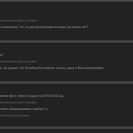
ал несколько минут и добавил:
 осознанием, что со дня регистрации постарел на десять лет?
ак?
ал несколько минут и добавил:
аю, но думаю, что бульбаш бессмертен. может, даже в Фак посматривает.
ятное фото: https://i.imgur.com/N3ub3zZ.jpg
ал несколько минут и добавил:
ботают анимированные смайлы?
сика подумал и добавил: