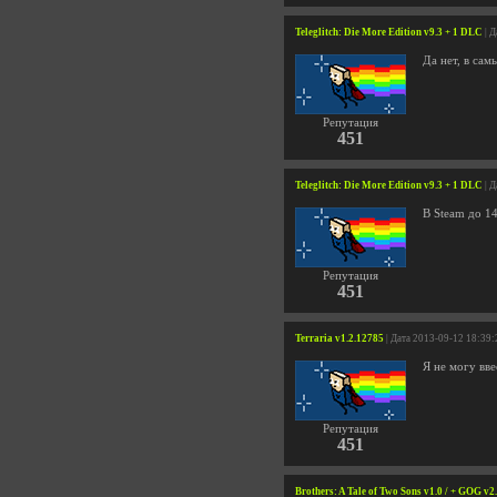
Teleglitch: Die More Edition v9.3 + 1 DLC
| Д
Да нет, в сам
Репутация
451
Teleglitch: Die More Edition v9.3 + 1 DLC
| Д
В Steam до 14
Репутация
451
Terraria v1.2.12785
| Дата 2013-09-12 18:39:
Я не могу вве
Репутация
451
Brothers: A Tale of Two Sons v1.0 / + GOG v2.