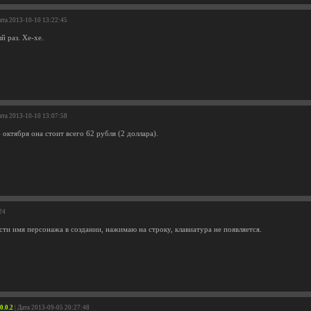
ата 2013-10-10 13:22:45
ый раз. Хе-хе.
ата 2013-10-10 13:07:58
 октября она стоит всего 62 рубля (2 доллара).
24
сти имя персонажа в создании, нажимаю на строку, клавиатура не появляется.
0.0.2
| Дата 2013-09-05 20:27:48