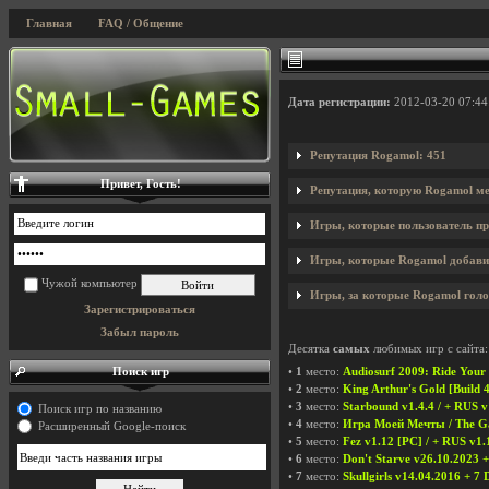
Главная
FAQ / Общение
Дата регистрации:
2012-03-20 07:44
Репутация Rogamol: 451
Привет, Гость!
Репутация, которую Rogamol ме
Игры, которые пользователь пр
Игры, которые Rogamol добавил
Чужой компьютер
Игры, за которые Rogamol голо
Зарегистрироваться
Забыл пароль
Десятка
самых
любимых игр с сайта:
Поиск игр
•
1
место:
Audiosurf 2009: Ride Your
•
2
место:
King Arthur's Gold [Build 
•
3
место:
Starbound v1.4.4 / + RUS v
Поиск игр по названию
•
4
место:
Игра Моей Мечты / The Ga
Расширенный Google-поиск
•
5
место:
Fez v1.12 [PC] / + RUS v1.
•
6
место:
Don't Starve v26.10.2023 +
•
7
место:
Skullgirls v14.04.2016 + 7