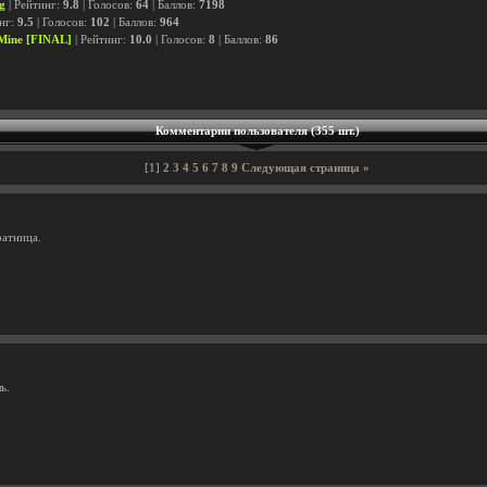
g
| Рейтинг:
9.8
| Голосов:
64
| Баллов:
7198
инг:
9.5
| Голосов:
102
| Баллов:
964
 Mine [FINAL]
| Рейтинг:
10.0
| Голосов:
8
| Баллов:
86
Комментарии пользователя (355 шт.)
[1]
2
3
4
5
6
7
8
9
Следующая страница »
ратница.
ь.