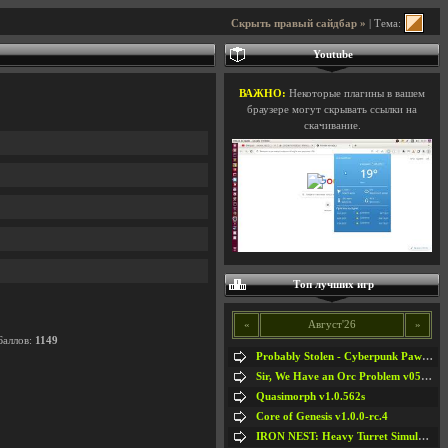
Скрыть правый сайдбар »
| Тема:
Youtube
ВАЖНО:
Некоторые плагины в вашем
браузере могут скрывать ссылки на
скачивание.
Топ лучших игр
«
Август'26
»
Баллов:
1149
Probably Stolen - Cyberpunk Pawnshop Simulator v048c [Playtest]
Sir, We Have an Orc Problem v05.08.2026
Quasimorph v1.0.562s
Core of Genesis v1.0.0-rc.4
IRON NEST: Heavy Turret Simulator v1.0a