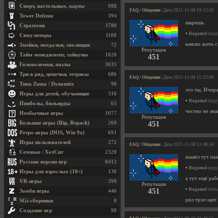
Спорт, настольные, карты
988
FAQ / Общение
| Дата 2021-11-08 19:12:05
Tower Defense
394
шаришь.
Стратегии
3780
•
Rogamol
подум
Симуляторы
1188
каково жить с
Змейки, поедалки, эволюция
72
Репутация
Тайм менеджмент, тайкуны
1020
451
Головоломки, пазлы
3035
Три в ряд, цепочки, тетрисы
686
FAQ / Общение
| Дата 2021-11-08 15:23:06
Типа Zuma / Dynomite
98
это ты, Ичир
Игры для детей, обучающие
316
•
Rogamol
подум
Пинболы, бильярды
65
честно не зн
Необычные игры
1077
Репутация
451
Большие игры (Rip, Repack)
269
Ретро-игры (DOS, Win 9x)
691
Игры пользователей
272
FAQ / Общение
| Дата 2021-11-08 13:48:58
Сетевые / ХотСит
2320
нашёл тут пам
Русские версии игр
8412
•
Rogamol
подум
Игры для взрослых (18+)
130
а тут ещё ра
VR-игры
399
Репутация
•
451
Rogamol
полча
Зомби игры
446
рил трэп щит.
SGi-сборники
0
Создание игр
98