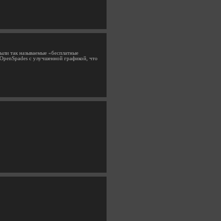
были так называемые «бесплатные
е OpenSpades с улучшенной графикой, что