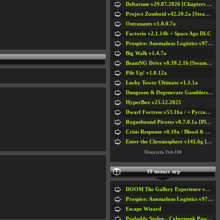
Deltarune v29.07.2026 [Chapters 1-5] / + RUS [Chapters 1-5]
Project Zomboid v42.20.2a [Steam Early Access]
Ostranauts v1.0.0.7a
Factorio v2.1.14b + Space Age DLC
Prospice: Anomalous Logistics v97 [Playtest]
Big Walk v1.4.7a
BeamNG Drive v0.39.2.1b [Steam Early Access]
Pile Up! v1.0.12a
Lucky Tower Ultimate v1.1.1a
Dungeons & Degenerate Gamblers v2.0.2a
HyperBox v25.12.2025
Dwarf Fortress v53.16a / + Русская Версия v50.12a
Roguebound Pirates v0.7.0.1a [Playtest]
Crisis Response v0.10a / Blood & Bullet
Enter the Chronosphere v141.6g [Steam Early Access]
Показать Топ-100
10 новых игр
DOOM The Gallery Experience v1.4.2
Prospice: Anomalous Logistics v97 [Playtest]
Escape Wizard
Probably Stolen - Cyberpunk Pawnshop Simulator v048c [Playtest]