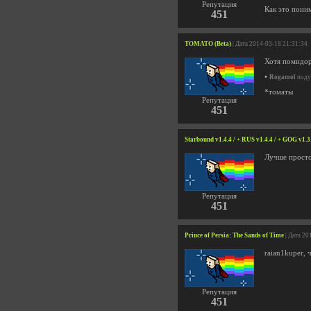
Репутация
Как это пони
451
TOMATO (Beta)
| Дата 2014-03-18 21:31:34
Хотя помидор
•
Rogamol
подум
*томаты
Репутация
451
Starbound v1.4.4 / + RUS v1.4.4 / + GOG v1.3
Лучше просто 
Репутация
451
Prince of Persia: The Sands of Time
| Дата 20
raian1kuper, 
Репутация
451