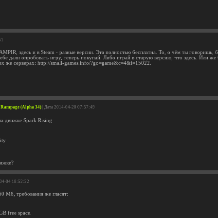
51
IR, здесь и в Steam - разные версии. Эта полностью бесплатна. То, о чём ты говоришь, 
ебе дали опробовать игру, теперь покупай. Либо играй в старую версию, что здесь. Или ж
ех же серверах: http://small-games.info/?go=game&c=4&i=15022.
ng Rampage (Alpha 34)
| Дата 2014-04-20 07:57:49
а движке Spark Rising
ity
вижке?
-04-04 18:52:22
60 Мб, требования же гласят:
GB free space.