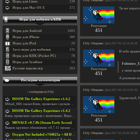
FAQ / Общение
| Дата 2017-09-30 22:40:55
Игры для Linux
239
Игры для Mac OS X
272
Ты же пирато
Игры для мобилок и КПК
Репутация
451
Игры для Android
1683
Игры для iPhone
309
Игры для iPad
24
FAQ / Общение
| Дата 2017-05-10 14:34:38
Java-игры для мобилки
231
И тебе привет
Игры для КПК (Pocket PC)
78
Игры для Symbian
51
Fulmineo_E
Русские версии игр
563
Репутация
у меня кром
451
А реальная ж
Последние комментарии
FAQ / Общение
| Дата 2017-05-10 14:01:03
+ сообщения из FAQ
Здравствуй, 
DOOM The Gallery Experience v1.4.2
Mihail_666 сказал:Блин, прикольно сделали с монетк
DOOM The Gallery Experience v1.4.2
Репутация
Блин, прикольно сделали с монетками. Вернулся в св
451
MENACE v0.7.8b [Steam Early Access]
Вышло крупное обновление v0.7.11 прошу обновить
FAQ / Общение
| Дата 2017-05-10 00:16:00
Oxygen Not Included v744825a + All DLC
А где скачать старую версию игры? А то на новой но