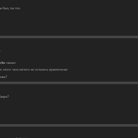
м был, ты что.
.
cho
сказал:
е этого чата ничего не осталось практически
изнь?
Накри?