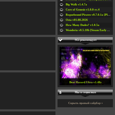
Big Walk v1.4.7a
Core of Genesis v1.0.0-rc.4
Roguebound Pirates v0.7.0.1a [Playtest]
Osta v01.08.2026
How Many Dudes? v1.0.5a
Wonderia v0.5.10b [Steam Early Access]
SGi рекомендует
Beat Hazard Ultra v1.48s
Мы в социалках
Скрыть правый сайдбар »