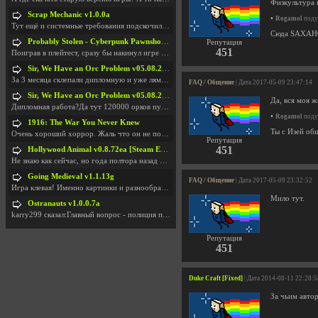
Физкультура 
Scrap Mechanic v1.0.0a
•
Rogamol
подум
Тут ещё и системные требования подскочили. Если не
Сюда SAXAHOI
Probably Stolen - Cyberpunk Pawnshop Simulator v048c [Playtest]
Репутация
451
Поиграв в плейтест, сразу бы накинул игре наивысши
Sir, We Have an Orc Problem v05.08.2026
За 3 месяца склепали дипломную и уже лям двести ба
FAQ / Общение
| Дата 2017-05-09 23:47:14
Sir, We Have an Orc Problem v05.08.2026
Да, вся моя ж
Дипломная работа?Да тут 120000 орков путь выбирают
•
Rogamol
подум
1916: The War You Never Knew
Ты с Изей общ
Очень хороший хоррор. Жаль что он не получил должн
Репутация
451
Hollywood Animal v0.8.72ea [Steam Early Access]
Не знаю как сейчас, но года полтора назад игра был
Going Medieval v1.1.13g
FAQ / Общение
| Дата 2017-05-09 23:32:52
Игра клевая! Именно картинки и разнообразия в стро
Мило тут.
Ostranauts v1.0.0.7a
karry299 сказал:Главный вопрос - полиция по-прежне
Репутация
451
Duke Craft [Fixed]
| Дата 2014-08-11 22:28:5
За чьим авто