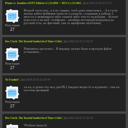
Plants vs. Zombies GOTY Edition v1.2.0.1096 / + RUS v1.2.0.1065
| Дата 2010-10-25 23:51:57
Второй части нет,, и я не слышал, чтоб даже намечалась... А в гугле
можно найти фэйковые новости и раздачи, созданные в районе 2
августа и являющиеся либо спамом либо чем-то подобным... Кстати
игра есть и на моб. телефонах - китайцы постарались(перевод на
русский есть, но фиговый, там со шрифтами проблемы)
Репутация
27
Doc Clock: The Toasted Sandwich of Time v1.0u3
| Дата 2010-10-25 21:45:27
Извиняюсь протупил... И вправду нужно было в програм файлс
установить...
Репутация
27
Yo Frankie!
| Дата 2010-10-25 16:26:44
ха-ха, я думал это мод для HL2 (виддел когдп-то в журнале) - там он
ооочень кровавый
Репутация
27
Doc Clock: The Toasted Sandwich of Time v1.0u3
| Дата 2010-10-25 21:34:23
Убойное видео))