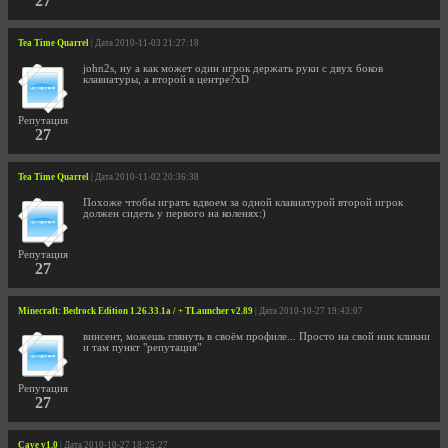
27
Tea Time Quarrel
| Дата 2010-11-03 21:27:18
john2s, ну а как может один игрок держать руки с двух боков
клавиатуры, а второй в центре?xD
Репутация
27
Tea Time Quarrel
| Дата 2010-11-02 20:36:38
Похоже чтобы играть вдвоем за одной клавиатурой второй игрок
должен сидеть у первого на коленях:)
Репутация
27
Minecraft: Bedrock Edition 1.26.33.1a / + TLauncher v2.89
| Дата 2010-10-27 19:43:07
винсент, можешь глянуть в своём профиле... Просто на свой ник кликни
и там пункт "репутация"
Репутация
27
Cave v1.0
| Дата 2010-10-27 18:25:27