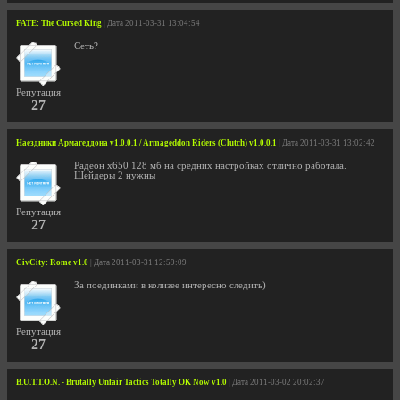
FATE: The Cursed King
| Дата 2011-03-31 13:04:54
Сеть?
Репутация
27
Наездники Армагеддона v1.0.0.1 / Armageddon Riders (Clutch) v1.0.0.1
| Дата 2011-03-31 13:02:42
Радеон х650 128 мб на средних настройках отлично работала.
Шейдеры 2 нужны
Репутация
27
CivCity: Rome v1.0
| Дата 2011-03-31 12:59:09
За поединками в колизее интересно следить)
Репутация
27
B.U.T.T.O.N. - Brutally Unfair Tactics Totally OK Now v1.0
| Дата 2011-03-02 20:02:37