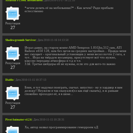
Assassin’s Creed: Brotherhood
| Дата 2010-11-17 16:22:33
*зачем делать её на мобильники?* - Как зачем? Ради прибыли
естесственно
Репутация
27
Shadowgrounds Survivor
| Дата 2010-11-16 14:13:50
Играл давно, на старом компе:AMD Sempron 1.81Ghz,512 ram, ATI
Radeon x650 128, шла без лагов на средних настройках... Правда меня
вес смущает - оригинальный установщик у меня весил почти 2 гига, а
тут... Игра на твёрдую восьмерку, присутствует всё что нужно,
классно передана атмосфера и т.д и т.п.
Репутация
З.Ы. Третьи шейдеры ей не нужны, если это для кого-то важно
27
Diablo
| Дата 2010-11-15 10:37:13
Блин, я тут надумал поиграть, скачал. запустил - ну и хардкор я вам
доложу! Неужели я так оказуалел(хз как ещё сказать), я ж раньше
спокойно проходил её, я в шоке...
Репутация
27
Pivot Animator v4.2.6
| Дата 2010-11-15 10:28:31
Ха, автор назвал программирование геморроем хД