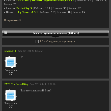
•
8
место:
Last Galaxy Hero/Последний Космогерой v.1.2
| Рейтинг:
9.0
| Голосов:
3
|
Баллов:
25
•
9
место:
Battle City X
| Рейтинг:
10.0
| Голосов:
35
| Баллов:
62
•
10
место:
Icy Tower v1.5.1
| Рейтинг:
9.2
| Голосов:
46
| Баллов:
65
Отправить ЛС
Комментарии пользователя (131 шт.)
[1]
2
3
4
Следующая страница »
Мышь v1.0
| Дата 2011-09-28 06:57:21
:D
Репутация
27
FATE: The Cursed King
| Дата 2011-04-11 19:32:26
Так что с локалкой? Есть?
Репутация
27