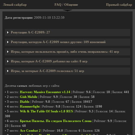
Левый сайдбар
FAQ / Общение
Правый сайдбар
Профиль пользователя A-C-E2009
Дата регистрации:
2009-11-10 13:22:59
Репутация A-C-E2009: 27
Репутация, которую A-C-E2009 менял другим: 109 изменений
Игры, которые пользователь прошёл, либо очень понравились: 41 игр
Игры, которые A-C-E2009 добавил на сайт: 0 игр
Игры, за которые A-C-E2009 голосовал: 51 игр
Десятка
самых
любимых игр с сайта:
•
1
место:
Harvest: Massive Encounter v1.14
| Рейтинг:
9.6
| Голосов:
18
| Баллов:
441
•
2
место:
Gish Mobile
| Рейтинг:
9.9
| Голосов:
30
| Баллов:
58
•
3
место:
Diablo
| Рейтинг:
9.8
| Голосов:
67
| Баллов:
10417
•
4
место:
Hammerfight
| Рейтинг:
9.8
| Голосов:
124
| Баллов:
1190
•
5
место:
Wik & The Fable Of Souls v1.0 RUS
| Рейтинг:
9.3
| Голосов:
14
| Баллов:
300
•
6
место:
Братья Пилоты. По следам Полосатого Слона
| Рейтинг:
9.9
| Голосов:
23
| Баллов:
68
•
7
место:
Ace Combat 2
| Рейтинг:
10.0
| Голосов:
6
| Баллов:
126