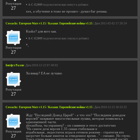
Репутация
•
A-C-E2009
подумал несколько минут и добавил:
27
хех, а обучение я тоже не прошел - думал баг репака.
Cossacks: European Wars v1.15 / Казаки: Европейские войны v1.15
| Дата 2011-02-02 17:20:24
Kusko? для кого как.
•
A-C-E2009
подумал несколько секунд и добавил:
*,
Репутация
27
Бигфут Ралли
| Дата 2010-12-22 07:49:02
Холивар? EA не лучшие.
Репутация
27
Cossacks: European Wars v1.15 / Казаки: Европейские войны v1.15
| Дата 2010-12-21 16:53:32
Жду "Последний Довод Царей" - а что это? "Последним доводом
королей" называют многоствольные пушки, которые появились в
одноименной части.
alexan8usa, ты украинец? - он славянин и этого достаточно
"На самом дела версия 1.35 самая стабильная и
Репутация
играбельная...недостаток игры в сетевом режиме - стратегия кто
27
насрочит больше юнитов за отведенное время..." - смешно. Но глупо.
Здесь очень важны тактические навыки, а также правильный расчёт