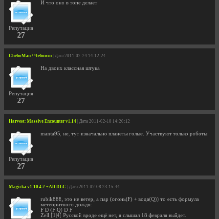
И что оно в топе делает
Репутация
27
CheboMan / Чебомэн
| Дата 2011-02-24 14:12:24
На двоих классная штука
Репутация
27
Harvest: Massive Encounter v1.14
| Дата 2011-02-10 14:20:12
manta95, не, тут изначально планеты голые. Участвуют только роботы
Репутация
27
Magicka v1.10.4.2 + All DLC
| Дата 2011-02-08 23:15:44
rubik888, это не ветер, а пар (огонь(F) + вода(Q)) то есть формула
метеоритного дождя:
F D (F Q) D F
Zell [1|4] Русской вроде ещё нет, я слышал 18 февраля выйдет.