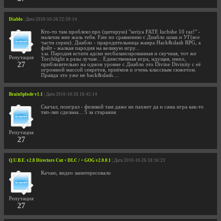
Diablo
| Дата 2010-10-26 22:59:14
Кто-то там проблеял про (цитирую) "seriya FATE luchshe 10 raz!" -
мальчик мне жаль тебя. Fate по сравнению с Диабло шлак и УГ(все
части серии). Диабло - прародительница жанра Hack&slash RPG, а
фэйт - жалкая пародия на великую игру...
з.ы. Пародия кстати адски несбалансированная и скучная, тот же
Репутация
Torchlight в разы лучше... Единственная игра, идущая, имхо,
27
приблизительно на одном уровне с Диабло это Divine Divinity с её
огромной массой секретов, приёмов и очень классным сюжетом.
Правда это уже не hack&slash....
BrainSplode v1.1
| Дата 2010-10-26 18:45:14
Скачал, поиграл - физикой там даже не пахнет да и сама игра как-то
тяп-ляп сделана... 5 за старания
Репутация
27
Q.U.B.E. v2.8 Directors Cut + DLC / + GOG v2.0.0.1
| Дата 2010-10-26 18:16:23
Качаю, видео заинтересовало
Репутация
27