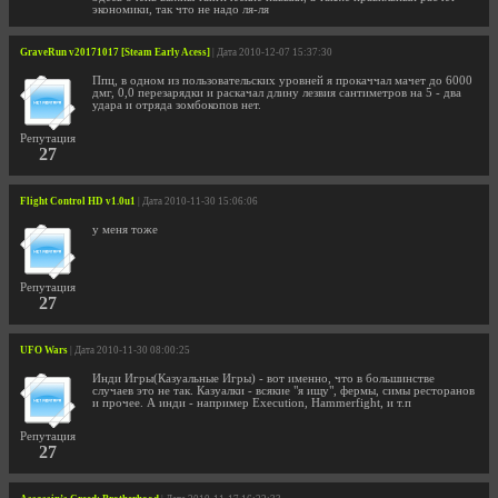
экономики, так что не надо ля-ля
GraveRun v20171017 [Steam Early Acess]
| Дата 2010-12-07 15:37:30
Ппц, в одном из пользовательских уровней я прокаччал мачет до 6000
дмг, 0,0 перезарядки и раскачал длину лезвия сантиметров на 5 - два
удара и отряда зомбокопов нет.
Репутация
27
Flight Control HD v1.0u1
| Дата 2010-11-30 15:06:06
у меня тоже
Репутация
27
UFO Wars
| Дата 2010-11-30 08:00:25
Инди Игры(Казуальные Игры) - вот именно, что в большинстве
случаев это не так. Казуалки - всякие "я ищу", фермы, симы ресторанов
и прочее. А инди - например Execution, Hammerfight, и т.п
Репутация
27