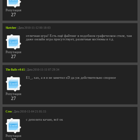
Репутация
27
Sketcher
| Дата 2010-11-12 00:18:03
отличная игра! Есть ещё файтинг в подобном графическом стиле, там
даже онлайн игра присутствует, различные костюмы и т.д.
Репутация
27
The Balls v0.65
| Дата 2010-11-11 07:29:34
E1_, хах, а я и не заметил xD да уж действительно спорное
Репутация
27
Creo
| Дата 2010-11-04 21:05:15
c депозита качаю, всё ок
Репутация