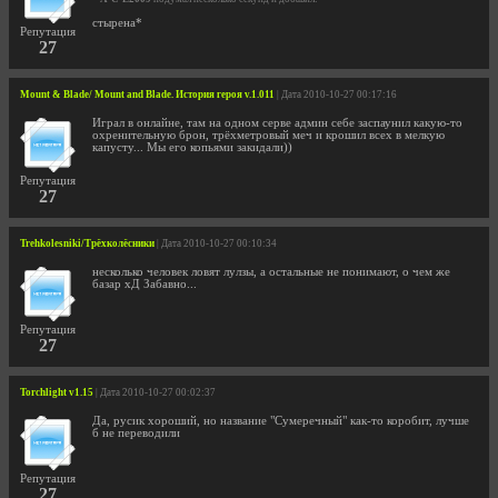
стырена*
Репутация
27
Mount & Blade/ Mount and Blade. История героя v.1.011
| Дата 2010-10-27 00:17:16
Играл в онлайне, там на одном серве админ себе заспаунил какую-то
охренительную брон, трёхметровый меч и крошил всех в мелкую
капусту... Мы его копьями закидали))
Репутация
27
Trehkolesniki/Трёхколёсники
| Дата 2010-10-27 00:10:34
несколько человек ловят лулзы, а остальные не понимают, о чем же
базар хД Забавно...
Репутация
27
Torchlight v1.15
| Дата 2010-10-27 00:02:37
Да, русик хороший, но название "Сумеречный" как-то коробит, лучше
б не переводили
Репутация
27