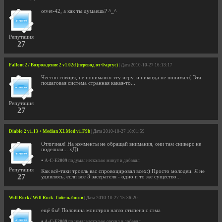
otvet-42, а как ты думаешь? ^_^
Репутация
27
Fallout 2 / Возрождение 2 v1.02d (перевод от Фаргус)
| Дата 2010-10-27 16:13:17
Честно говоря, не понимаю я эту игру, и никогда не понимал:( Эта
пошаговая система странная какая-то...
Репутация
27
Diablo 2 v1.13 + Median XL Mod v1.F9b
| Дата 2010-10-27 16:01:59
Отличная! На комменты не обращай внимания, они там сникерс не
поделили... хД)
•
A-C-E2009
подумал несколько минут и добавил:
Репутация
Как всё-таки тролль вас спровоцировал всех:) Просто молодец. Я не
27
удивлюсь, если все 3 засерателя - одно и то же существо...
Will Rock / Will Rock: Гибель богов
| Дата 2010-10-27 15:36:20
ещё бы! Половина монстров нагло стыпена с сэма
•
A-C-E2009
подумал несколько секунд и добавил: