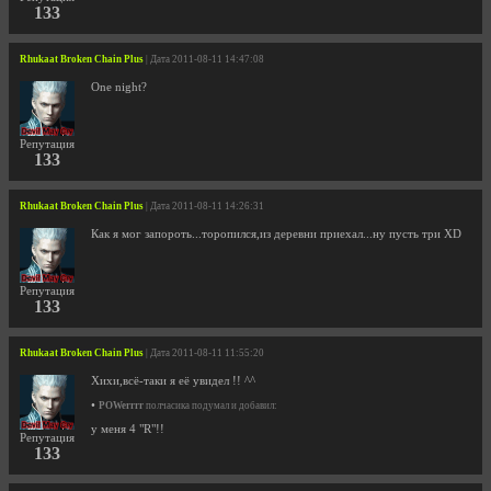
133
Rhukaat Broken Chain Plus
| Дата 2011-08-11 14:47:08
One night?
Репутация
133
Rhukaat Broken Chain Plus
| Дата 2011-08-11 14:26:31
Как я мог запороть...торопился,из деревни приехал...ну пусть три XD
Репутация
133
Rhukaat Broken Chain Plus
| Дата 2011-08-11 11:55:20
Хихи,всё-таки я её увидел !! ^^
•
POWerrrr
полчасика подумал и добавил:
у меня 4 "R"!!
Репутация
133