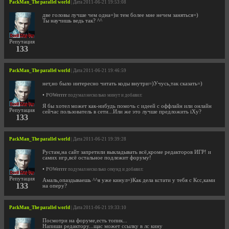
PackMan_The parallel world
| Дата 2011-06-21 19:53:08
две головы лучше чем одна=)и тем более мне нечем заняться=)
Ты научишь ведь так? ^^
Репутация
133
PackMan_The parallel world
| Дата 2011-06-21 19:46:59
нет,но было интересно читать коды внутри=)Учусь,так сказать=)
•
POWerrrr
подумал несколько минут и добавил:
Я бы хотел может как-нибудь помочь с идеей с оффлайн или онлайн
Репутация
сейчас пользователь в сети...Или же это лучше предложить iXy?
133
PackMan_The parallel world
| Дата 2011-06-21 19:39:28
Рустам,на сайт запретили выкладывать всё,кроме редакторов ИГР! и
самих игр,всё остальное подлежит форуму!
•
POWerrrr
подумал несколько секунд и добавил:
Репутация
Амаль,опаздываешь ^^я уже кинул=)Как дела кстати у тебя с Ксс,ками
133
на оперу?
PackMan_The parallel world
| Дата 2011-06-21 19:33:10
Посмотри на форуме,есть топик...
Напиши редактору...щас может ссылку в лс кину