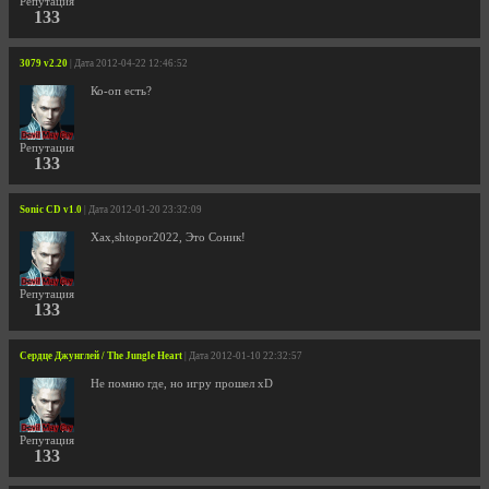
Репутация
133
3079 v2.20
| Дата 2012-04-22 12:46:52
Ко-оп есть?
Репутация
133
Sonic CD v1.0
| Дата 2012-01-20 23:32:09
Хах,shtopor2022, Это Соник!
Репутация
133
Сердце Джунглей / The Jungle Heart
| Дата 2012-01-10 22:32:57
Не помню где, но игру прошел xD
Репутация
133