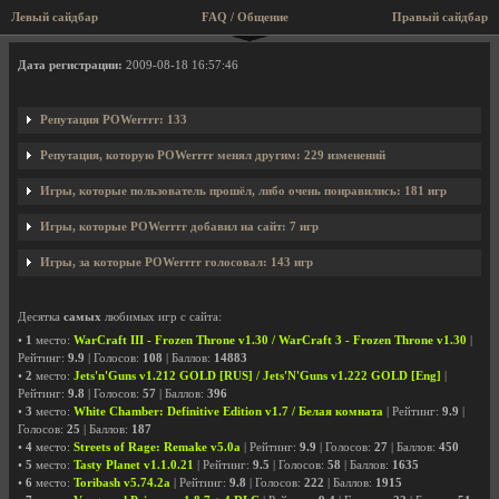
Левый сайдбар
FAQ / Общение
Правый сайдбар
Профиль пользователя POWerrrr
Дата регистрации:
2009-08-18 16:57:46
Репутация POWerrrr: 133
Репутация, которую POWerrrr менял другим: 229 изменений
Игры, которые пользователь прошёл, либо очень понравились: 181 игр
Игры, которые POWerrrr добавил на сайт: 7 игр
Игры, за которые POWerrrr голосовал: 143 игр
Десятка
самых
любимых игр с сайта:
•
1
место:
WarCraft III - Frozen Throne v1.30 / WarCraft 3 - Frozen Throne v1.30
|
Рейтинг:
9.9
| Голосов:
108
| Баллов:
14883
•
2
место:
Jets'n'Guns v1.212 GOLD [RUS] / Jets'N'Guns v1.222 GOLD [Eng]
|
Рейтинг:
9.8
| Голосов:
57
| Баллов:
396
•
3
место:
White Chamber: Definitive Edition v1.7 / Белая комната
| Рейтинг:
9.9
|
Голосов:
25
| Баллов:
187
•
4
место:
Streets of Rage: Remake v5.0a
| Рейтинг:
9.9
| Голосов:
27
| Баллов:
450
•
5
место:
Tasty Planet v1.1.0.21
| Рейтинг:
9.5
| Голосов:
58
| Баллов:
1635
•
6
место:
Toribash v5.74.2a
| Рейтинг:
9.8
| Голосов:
222
| Баллов:
1915