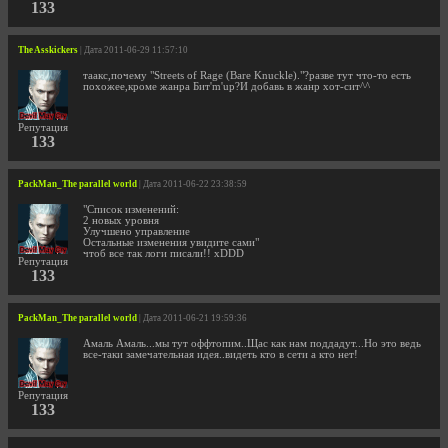
133
The Asskickers
| Дата 2011-06-29 11:57:10
таакс,почему "Streets of Rage (Bare Knuckle)."?разве тут что-то есть
похожее,кроме жанра Бит'm'up?И добавь в жанр хот-сит^^
Репутация
133
PackMan_The parallel world
| Дата 2011-06-22 23:38:59
"Список изменений:
2 новых уровня
Улучшено управление
Остальные изменения увидите сами"
чтоб все так логи писали!! xDDD
Репутация
133
PackMan_The parallel world
| Дата 2011-06-21 19:59:36
Амаль Амаль...мы тут оффтопим..Щас как нам поддадут...Но это ведь
все-таки замечательная идея..видеть кто в сети а кто нет!
Репутация
133