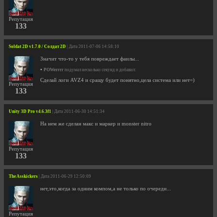
Репутация
133
Soldat 2D v1.7.0 / Солдат 2D
| Дата 2011-07-06 14:58:10
Значит что-то у тебя повреждает фаилы...
•
POWerrrr
подумал несколько секунд и добавил:
Сделай логи AVZ4 и сращу будет понятно,цела система или нет=)
Репутация
133
Unity 3D Pro v4.6.3f1
| Дата 2011-06-30 14:51:34
На нем же сделан макс и маркер и monster nitro
Репутация
133
The Asskickers
| Дата 2011-06-29 12:50:09
нет,это,когда за одним компом,а не только по очереди...
Репутация