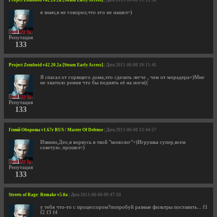
Project Zomboid v42.20.2a [Steam Early Access]
| Дата 2011-06-06 19:15:38
я знаю,я не говорил,что его не нашел=)
Репутация
133
Project Zomboid v42.20.2a [Steam Early Access]
| Дата 2011-06-06 19:11:45
Я спасал от горящего дома,это сделать легче , чем от морадера=)Мне
не хватило ремня что бы поднять её на ноги((
Репутация
133
Гений Обороны v1.67r RUS / Master Of Defense
| Дата 2011-06-06 13:44:57
Извини,Део,я ворвусь в твой "монолог"=)Игрушка супер,всем
советую..прошел=)
Репутация
133
Streets of Rage: Remake v5.0a
| Дата 2011-06-06 09:47:50
у тебя что-то с процессором?попробуй разные фильтры поставить... f1
f2 f3 f4