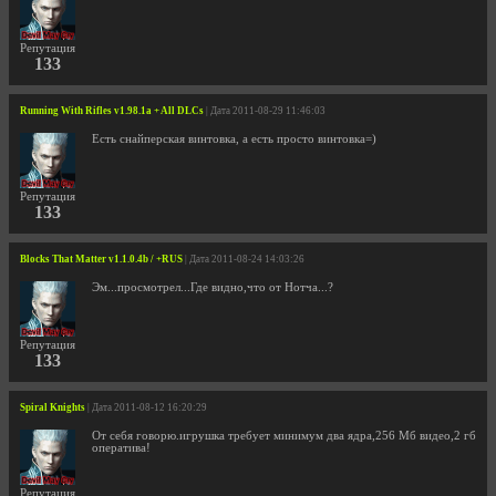
Репутация
133
Running With Rifles v1.98.1a + All DLCs
| Дата 2011-08-29 11:46:03
Есть снайперская винтовка, а есть просто винтовка=)
Репутация
133
Blocks That Matter v1.1.0.4b / +RUS
| Дата 2011-08-24 14:03:26
Эм...просмотрел...Где видно,что от Нотча...?
Репутация
133
Spiral Knights
| Дата 2011-08-12 16:20:29
От себя говорю.игрушка требует минимум два ядра,256 Мб видео,2 гб
оператива!
Репутация