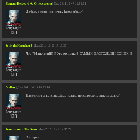
Hamster Heroes v1.0 / Суперхомяки
| Дата 2011-12-07 12:53:31
Добавь в похожие игры, hamsterball=)
Репутация
133
Sonic the Hedgehog 3
| Дата 2011-10-23 17:10:37
Что ?!фанатский!?!?Это оригинал!!САМЫЙ НАСТОЯЩИЙ СОНИК!!!
Репутация
133
Owlboy
| Дата 2011-10-10 19:22:16
Насчет игры не знаю,Демо, разве, не запрещено выкладывать?
Репутация
133
Transformers: The Game
| Дата 2011-10-10 12:31:20
Это кряк...