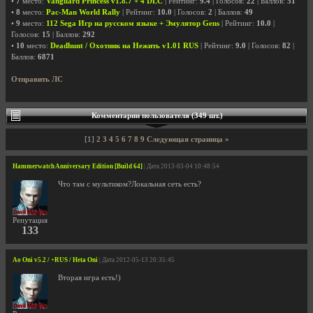
•
7
место:
Vanguard Princess v1.8.7 + 4 DLC
| Рейтинг:
9.4
| Голосов:
22
| Баллов:
51
•
8
место:
Pac-Man World Rally
| Рейтинг:
10.0
| Голосов:
2
| Баллов:
49
•
9
место:
112 Sega Игр на русском языке + Эмулятор Gens
| Рейтинг:
10.0
|
Голосов:
15
| Баллов:
292
•
10
место:
Deadhunt / Охотник на Нежить v1.01 RUS
| Рейтинг:
9.0
| Голосов:
82
|
Баллов:
6871
Отправить ЛС
Комментарии пользователя (349 шт.)
[1]
2
3
4
5
6
7
8
9
Следующая страница »
Hammerwatch Anniversary Edition [Build 64]
| Дата 2013-03-04 10:48:54
Что там с мультиком?Локальная сеть есть?
Репутация
133
Ao Oni v5.2 / +RUS / Heta Oni
| Дата 2012-05-13 20:35:45
Вторая игра есть!)