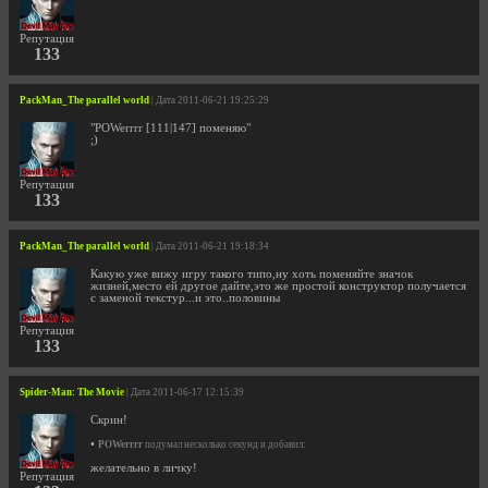
Репутация
133
PackMan_The parallel world
| Дата 2011-06-21 19:25:29
"POWerrrr [111|147] поменяю"
;)
Репутация
133
PackMan_The parallel world
| Дата 2011-06-21 19:18:34
Какую уже вижу игру такого типо,ну хоть поменяйте значок
жизней,место ей другое дайте,это же простой конструктор получается
с заменой текстур...и это..половины
Репутация
133
Spider-Man: The Movie
| Дата 2011-06-17 12:15:39
Скрин!
•
POWerrrr
подумал несколько секунд и добавил:
желательно в личку!
Репутация