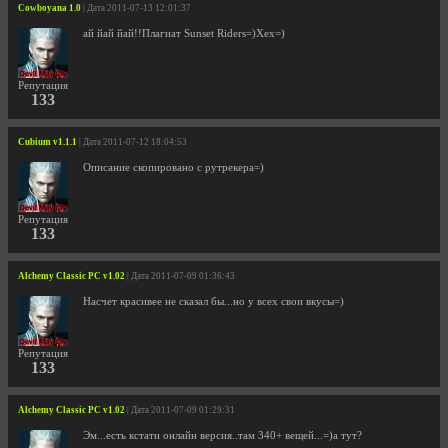
Cowboyana 1.0
| Дата 2011-07-13 12:01:37
ай йай йай!!Плагиат Sunset Riders=)Хех=)
Репутация
133
Cubium v1.1.1
| Дата 2011-07-12 18:04:53
Описание скопировано с рутрекера=)
Репутация
133
Alchemy Classic PC v1.02
| Дата 2011-07-09 01:36:43
Насчет красивее не сказал бы...но у всех свои вкусы=)
Репутация
133
Alchemy Classic PC v1.02
| Дата 2011-07-09 01:29:31
Эм...есть кстати онлайн версия..там 340+ вещей...=)а тут?