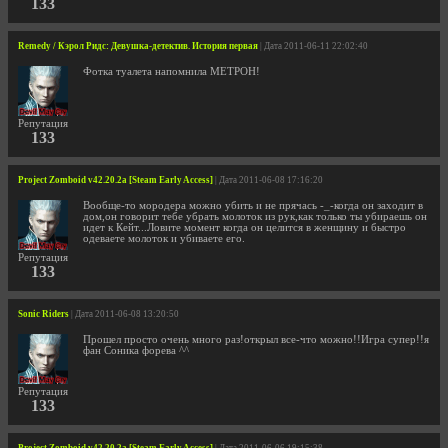
133
Remedy / Кэрол Ридс: Девушка-детектив. История первая
| Дата 2011-06-11 22:02:40
Фотка туалета напомнила МЕТРОН!
Репутация
133
Project Zomboid v42.20.2a [Steam Early Access]
| Дата 2011-06-08 17:16:20
Вообще-то мородера можно убить и не прячась -_-когда он заходит в
дом,он говорит тебе убрать молоток из рук,как только ты убираешь он
идет к Кейт...Ловите момент когда он целится в женщину и быстро
одеваете молоток и убиваете его.
Репутация
133
Sonic Riders
| Дата 2011-06-08 13:20:50
Прошел просто очень много раз!открыл все-что можно!!Игра супер!!я
фан Соника форева ^^
Репутация
133