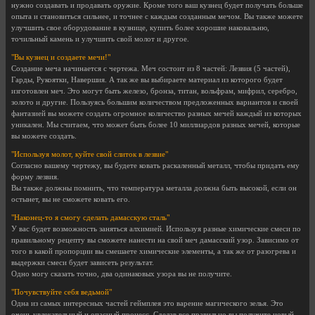
нужно создавать и продавать оружие. Кроме того ваш кузнец будет получать больше
опыта и становиться сильнее, и точнее с каждым созданным мечом. Вы также можете
улучшить свое оборудование в кузнице, купить более хорошие наковальню,
точильный камень и улучшить свой молот и другое.
"Вы кузнец и создаете мечи!"
Создание меча начинается с чертежа. Меч состоит из 8 частей: Лезвия (5 частей),
Гарды, Рукоятки, Навершия. А так же вы выбираете материал из которого будет
изготовлен меч. Это могут быть железо, бронза, титан, вольфрам, мифрил, серебро,
золото и другие. Пользуясь большим количеством предложенных вариантов и своей
фантазией вы можете создать огромное количество разных мечей каждый из которых
уникален. Мы считаем, что может быть более 10 миллиардов разных мечей, которые
вы можете создать.
"Используя молот, куйте свой слиток в лезвие"
Согласно вашему чертежу, вы будете ковать раскаленный металл, чтобы придать ему
форму лезвия.
Вы также должны помнить, что температура металла должна быть высокой, если он
остынет, вы не сможете ковать его.
"Наконец-то я смогу сделать дамасскую сталь"
У вас будет возможность заняться алхимией. Используя разные химические смеси по
правильному рецепту вы сможете нанести на свой меч дамасский узор. Зависимо от
того в какой пропорции вы смешаете химические элементы, а так же от разогрева и
выдержки смеси будет зависеть результат.
Одно могу сказать точно, два одинаковых узора вы не получите.
"Почувствуйте себя ведьмой"
Одна из самых интересных частей геймплея это варение магического зелья. Это
очень увлекательный и опасный процесс. Сделав все правильно вы получите новый