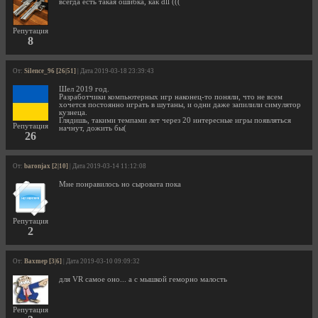
всегда есть такая ошибка, как dll (((
Репутация
8
От:
Silence_96 [26|51]
| Дата 2019-03-18 23:39:43
Шел 2019 год.
Разработчики компьютерных игр наконец-то поняли, что не всем
хочется постоянно играть в шутаны, и одни даже запилили симулятор
кузнеца.
Глядишь, такими темпами лет через 20 интересные игры появляться
Репутация
начнут, дожить бы(
26
От:
baronjax [2|10]
| Дата 2019-03-14 11:12:08
Мне понравилось но сыровата пока
Репутация
2
От:
Baxmep [3|6]
| Дата 2019-03-10 09:09:32
для VR самое оно... а с мышкой геморно малость
Репутация