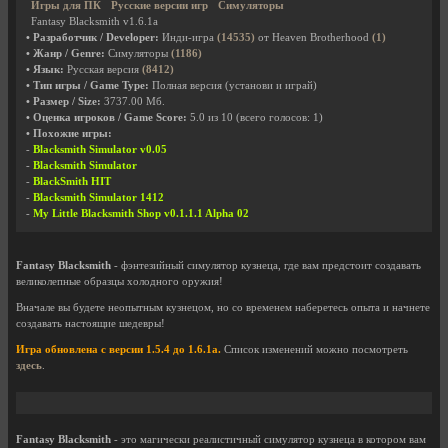
Игры для ПК
Русские версии игр
Симуляторы
Fantasy Blacksmith v1.6.1a
• Разработчик / Developer:
Инди-игра
(14535)
от Heaven Brotherhood
(1)
• Жанр / Genre:
Симуляторы
(1186)
• Язык:
Русская версия
(8412)
• Тип игры / Game Type:
Полная версия (установи и играй)
• Размер / Size:
3737.00 Мб.
• Оценка игроков / Game Score:
5.0
из
10
(всего голосов:
1
)
• Похожие игры:
-
Blacksmith Simulator v0.05
-
Blacksmith Simulator
-
BlackSmith HIT
-
Blacksmith Simulator 1412
-
My Little Blacksmith Shop v0.1.1.1 Alpha 02
Fantasy Blacksmith
- фэнтезийный симулятор кузнеца, где вам предстоит создавать
великолепные образцы холодного оружия!
Вначале вы будете неопытным кузнецом, но со временем наберетесь опыта и начнете
создавать настоящие шедевры!
Игра обновлена с версии 1.5.4 до 1.6.1a.
Список изменений можно посмотреть
здесь
.
Fantasy Blacksmith
- это магически реалистичный симулятор кузнеца в котором вам