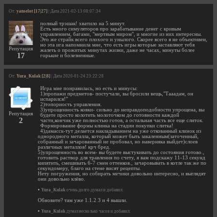
От:
yanselot [17|27]
| Дата 2021-02-13 08:07:34
полный трэшак! хватило на 5 минут.
Есть много симуляторов про зарабатывание денег с кривым
управлением, багами, "мертвым миром", и многие из них интересны.
Это же страйк всего плохого и унылого. Скорее всего я не объективен,
но эта ига напомнила мне, что есть игры которые заставляют тебя
Репутация
жалеть о прожитых минутах жизни, даже не часах, минуты более
17
горькие и болезненные.
От:
Yura_Kulak [2|8]
| Дата 2020-01-24 23:22:28
Игра мне понравилась, но есть и минусы:
1)пропажи предметов- постучали, вы бросили вещь,"Тааадам, он
испарился!"
2)топорность управления.
3)упрощенность ковки- сильно до неправдоподобности упрощена, вы
Репутация
будете просто колотить молоточком до готовности каждой
2
части,кончик уже полностью готов, а остальная часть все еще слиток.
Формирование формы клинка на стадии покупки слитка!
4)дамасск-тут делается накладыванием на уже откованный клинок из
однородного металла, который может быть закаленным(заточенный,
собранный и зачарованный не пробовал, но наверняка выйдет)слоев
различных металлов! крч бред.
5)упрощенность во всем- вы будете выстукивать до состояния готово.,
готовить раствор для травления по счету, я вам подскажу 11-13 секунд
кипятить, смешивать 6-7 смен оттенков., зачаровывать в котле так же по
секундомеру, благо на стене висят рецепты.
Нету погружения, но собирать мечики довольно интересно, и выглядят
они довольно клёво.
•
Yura_Kulak
очень долго думал и добавил:
Обновите? там уже 1.1.2 3 и 4 вышли.
•
Yura_Kulak
думал несколько часов и добавил: