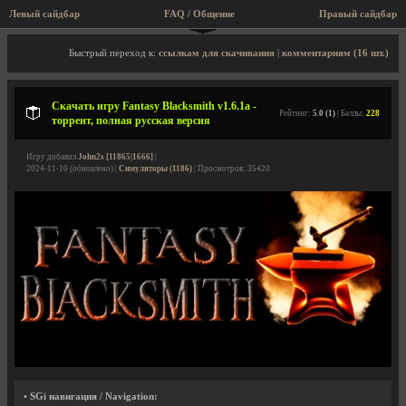
Левый сайдбар
FAQ / Общение
Правый сайдбар
Описание игры, торрент, скриншоты, видео
Быстрый переход к:
ссылкам для скачивания
|
комментариям (16 шт.)
Скачать игру Fantasy Blacksmith v1.6.1a -
Рейтинг:
5.0 (1)
| Баллы:
228
торрент, полная русская версия
Игру добавил
John2s [11865|1666]
|
2024-11-10 (обновлено) |
Симуляторы (1186)
| Просмотров: 35420
• SGi навигация / Navigation: