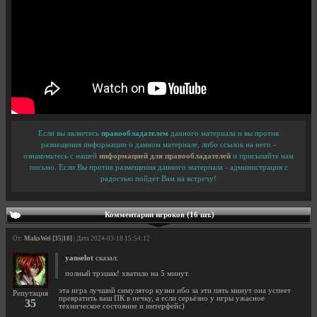
Если вы являетесь
правообладателем
данного материала и вы против
размещения информации о данном материале, либо ссылок на него -
ознакомьтесь с нашей
информацией для правообладателей
и присылайте нам
письмо. Если Вы против размещения данного материала - администрация с
радостью пойдет Вам на встречу!
Комментарии игроков (16 шт.)
От:
MaksWel [35|18]
| Дата 2024-03-18 15:54:12
yanselot
сказал:
полный трэшак! хватило на 5 минут.
эта игра лучший симулятор кузни ибо за эти пять минут она успеет
Репутация
превратить ваш ПК в печку, а если серьёзно у игры ужасное
35
техническое состояние и интерфейс)