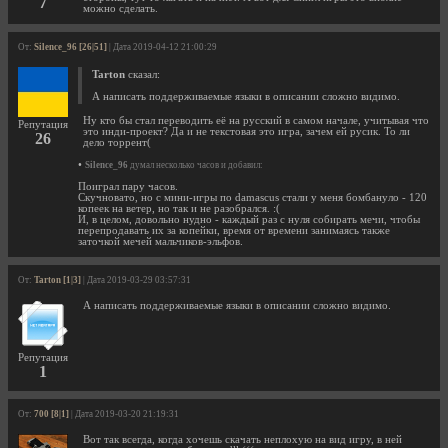
7
можно сделать.
От:
Silence_96 [26|51]
| Дата 2019-04-12 21:00:29
Tarton
сказал:
А написать поддерживаемые языки в описании сложно видимо.
Ну кто бы стал переводить её на русский в самом начале, учитывая что
Репутация
это инди-проект? Да и не текстовая это игра, зачем ей русик. То ли
26
дело торрент(
•
Silence_96
думал несколько часов и добавил:
Поиграл пару часов.
Скучновато, но с мини-игры по damascus стали у меня бомбануло - 120
копеек на ветер, но так и не разобрался. :(
И, в целом, довольно нудно - каждый раз с нуля собирать мечи, чтобы
перепродавать их за копейки, время от времени занимаясь также
заточкой мечей мальчиков-эльфов.
От:
Tarton [1|3]
| Дата 2019-03-29 03:57:31
А написать поддерживаемые языки в описании сложно видимо.
Репутация
1
От:
700 [8|1]
| Дата 2019-03-20 21:19:31
Вот так всегда, когда хочешь скачать неплохую на вид игру, в ней