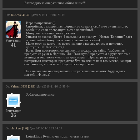
Благодарю за оперативное обновление!!!
От:
Taksedo [41|30]
| Дата 2019-11-24 06:25:19
Игра понравилась))
Спокойная, размеренная. Вариантов создать свой меч очень много,
особенно если превращать меч в волшебный.
Минусов, конечно, тоже хватает:
Унылая прокачка (Всего 4 навыка на прокачку... Навык "Копание" даёт
очень слабый бонус за очень большие вложения)
Репутация
Мало мест на карте - за вечер можно открыть их все и получить
41
доступ к 100% контента)
Баги: При неосторожном движении можно случайно "выбросить"
предмет из руки в Нарнию. Или "толкнуть" предметом в руке что то в
кузнице и оно тоже улетит за края мира... При загрузке могут
потеряться некоторые предметы: Что то лежит не в том месте, как при
сохранении, а что то вообще может пропасть.
Но в целом это не смертельно и играть вполне можно. Буду ждать
патчей и фиксов)
От:
Valentin3333 [26|8]
| Дата 2019-11-16 10:55:04
Забагованное мясо
Репутация
26
От:
blackyss [1|0]
| Дата 2019-11-15 23:34:27
LotusBlade Купи комп норм,, отзыв на лям