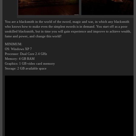
You are a blacksmith in the world of the sword, magic and war, in which any blacksmith
who knows how to make even the simplest swords is in demand. You start off as a poor
unskilled blacksmith, but in time you will gain experience and improve to achieve wealth,
fame and power, and change this world!
MINIMUM:
OS: Windows XP 7
Processor: Dual Core 2.4 GHz
Memory: 4 GB RAM
Graphics: 1 GB video card memory
Storage: 2 GB available space