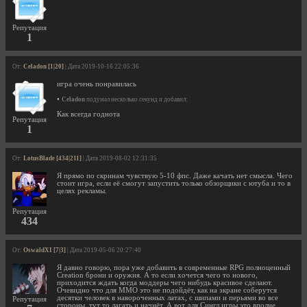
Репутация
1
От:
Celadon [1|20]
| Дата 2019-10-16 22:05:36
игра очень понравилась
•
Celadon
подумал несколько секунд и добавил:
Как всегда годнота
Репутация
1
От:
LotusBlade [434|211]
| Дата 2019-08-02 12:31:35
Я прямо по скринам чувствую 5-10 фпс. Даже качать нет смысла. Чего
стоит игра, если её смогут запустить только обзорщики с ютуба и то в
целях рекламы.
Репутация
434
От:
OswaldXI [7|3]
| Дата 2019-05-06 20:27:40
Я давно говорю, пора уже добавить в современные RPG полноценный
Creation брони и оружия. А то если хочется чего то нового,
приходится ждать когда моддеры чего нибудь красивое сделают.
Очевидно что для MMO это не подойдёт, как на экране соберутся
десятки человек в навороченных латах, с шипами и перьями во все
Репутация
стороны, тут то лагать и начнёт. А вот для Сингл игры это вполне