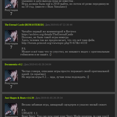
указанно и дата выхода пока не известна .
Игра должна была ещё в 2018 выйти, но потом её резко передвинули
на 19 год. (вместе с Bum Simulator)
Репутация
7
The Eternal Castle [REMASTERED]
| Дата 2019-01-07 22:30:44
Читайте первый же комментарий в Reviews
https://archive.org/details/TheEternalCastle
Похоже, не было такой игры никогда.
Здесь человек так же предполагает, что это всё таки фейк.
http://forum.princed.org/viewtopic.php?f=67&t=4110
Репутация
7
P.S.
Может я всё таки что то упустил, но никакого видео с оригинальным
геймплеем я не нашёл.
Documentia v0.2
| Дата 2019-01-05 20:34:04
Честно говоря, описание игры просто поражает своей оригинальной
идеей. (я серьёзно)
Но версия игры 0.2.... мда, лучше пока подождать.
Репутация
7
Just Shapes & Beats v1.6.30
| Дата 2019-01-05 20:29:34
Весьма забавная игра, шикарный саундтрек и ужасно милый сюжет.
P.S.
UPDATE 1.1
Reset Story: You can now reset your Story Mode progress, in case you'd
Репутация