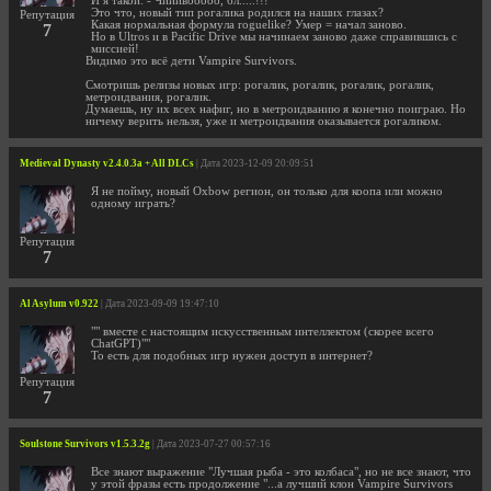
И я такой: - Чииивооооо, бл.....!!!
Это что, новый тип рогалика родился на наших глазах?
Репутация
Какая нормальная формула roguelike? Умер = начал заново.
7
Но в Ultros и в Pacific Drive мы начинаем заново даже справившись с
миссией!
Видимо это всё дети Vampire Survivors.
Смотришь релизы новых игр: рогалик, рогалик, рогалик, рогалик,
метроидвания, рогалик.
Думаешь, ну их всех нафиг, но в метроидванию я конечно поиграю. Но
ничему верить нельзя, уже и метроидвания оказывается рогаликом.
Medieval Dynasty v2.4.0.3a + All DLCs
| Дата 2023-12-09 20:09:51
Я не пойму, новый Oxbow регион, он только для коопа или можно
одному играть?
Репутация
7
Al Asylum v0.922
| Дата 2023-09-09 19:47:10
"" вместе с настоящим искусственным интеллектом (скорее всего
ChatGPT)""
То есть для подобных игр нужен доступ в интернет?
Репутация
7
Soulstone Survivors v1.5.3.2g
| Дата 2023-07-27 00:57:16
Все знают выражение "Лучшая рыба - это колбаса", но не все знают, что
у этой фразы есть продолжение "...а лучший клон Vampire Survivors