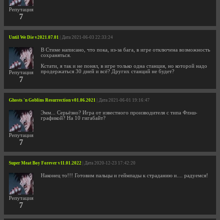
Репутация
7
Until We Die v2021.07.01
| Дата 2021-06-03 22:33:24
В Стиме написано, что пока, из-за бага, в игре отключена возможность
сохраняться.
Кстати, я так и не понял, в игре только одна станция, но которой надо
продержаться 30 дней и всё? Других станций не будет?
Репутация
7
Ghosts 'n Goblins Resurrection v01.06.2021
| Дата 2021-06-01 19:16:47
Эмм... Серьёзно? Игра от известного производителя с типа Флэш-
графикой? На 10 гигабайт?
Репутация
7
Super Meat Boy Forever v11.01.2022
| Дата 2020-12-23 17:42:20
Наконец то!!! Готовим пальцы и геймпады к страданию и.... радуемся!
Репутация
7