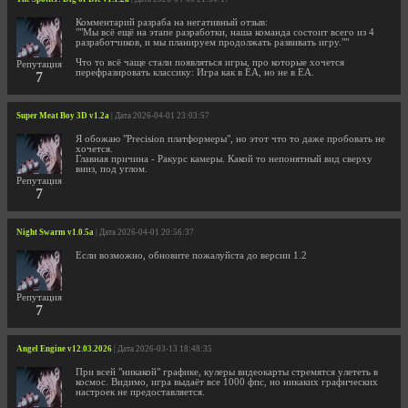
Комментарий разраба на негативный отзыв:
""Мы всё ещё на этапе разработки, наша команда состоит всего из 4
разработчиков, и мы планируем продолжать развивать игру.""
Что то всё чаще стали появляться игры, про которые хочется
Репутация
перефразировать классику: Игра как в EA, но не в EA.
7
Super Meat Boy 3D v1.2a
| Дата 2026-04-01 23:03:57
Я обожаю "Precision платформеры", но этот что то даже пробовать не
хочется.
Главная причина - Ракурс камеры. Какой то непонятный вид сверху
вниз, под углом.
Репутация
7
Night Swarm v1.0.5a
| Дата 2026-04-01 20:56:37
Если возможно, обновите пожалуйста до версии 1.2
Репутация
7
Angel Engine v12.03.2026
| Дата 2026-03-13 18:48:35
При всей "никакой" графике, кулеры видеокарты стремятся улететь в
космос. Видимо, игра выдаёт все 1000 фпс, но никаких графических
настроек не предоставляется.