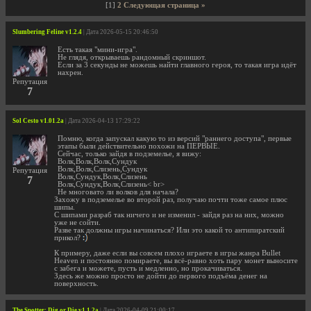
[1]
2
Следующая страница »
Slumbering Feline v1.2.4
| Дата 2026-05-15 20:46:50
Есть такая "мини-игра".
Не глядя, открываешь рандомный скриншот.
Если за 3 секунды не можешь найти главного героя, то такая игра идёт
нахрен.
Репутация
7
Sol Cesto v1.01.2a
| Дата 2026-04-13 17:29:22
Помню, когда запускал какую то из версий "раннего доступа", первые
этапы были действительно похожи на ПЕРВЫЕ.
Сейчас, только зайдя в подземелье, я вижу:
Волк,Волк,Волк,Сундук
Волк,Волк,Слизень,Сундук
Репутация
Волк,Сундук,Волк,Слизень
7
Волк,Сундук,Волк,Слизень< br>
Не многовато ли волков для начала?
Захожу в подземелье во второй раз, получаю почти тоже самое плюс
шипы.
С шипами разраб так ничего и не изменил - зайдя раз на них, можно
уже не сойти.
Разве так должны игры начинаться? Или это какой то антипиратский
прикол?
К примеру, даже если вы совсем плохо играете в игры жанра Bullet
Heaven и постоянно помираете, вы всё-равно хоть пару монет выносите
с забега и можете, пусть и медленно, но прокачиваться.
Здесь же можно просто не дойти до первого подъёма денег на
поверхность.
The Spotter: Dig or Die v1.1.2a
| Дата 2026-04-09 21:00:17