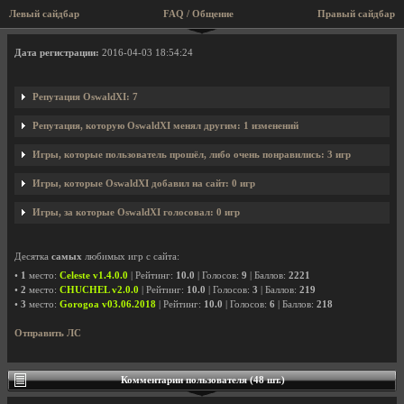
Левый сайдбар
FAQ / Общение
Правый сайдбар
Профиль пользователя OswaldXI
Дата регистрации:
2016-04-03 18:54:24
Репутация OswaldXI: 7
Репутация, которую OswaldXI менял другим: 1 изменений
Игры, которые пользователь прошёл, либо очень понравились: 3 игр
Игры, которые OswaldXI добавил на сайт: 0 игр
Игры, за которые OswaldXI голосовал: 0 игр
Десятка
самых
любимых игр с сайта:
•
1
место:
Celeste v1.4.0.0
| Рейтинг:
10.0
| Голосов:
9
| Баллов:
2221
•
2
место:
CHUCHEL v2.0.0
| Рейтинг:
10.0
| Голосов:
3
| Баллов:
219
•
3
место:
Gorogoa v03.06.2018
| Рейтинг:
10.0
| Голосов:
6
| Баллов:
218
Отправить ЛС
Комментарии пользователя (48 шт.)