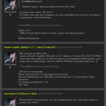
Lorddread
сказал:
чёрный экран с курсором,как лечить я не знаю
Репутация
У меня тоже самое. На Win 7.
7
В Стиме уже два патча вышли, но в их описании нет ничего похожего
на решение этой проблемы.
•
OswaldXI
думал несколько дней и добавил:
Patch 1.0.5
- [BIG] Fixed black screen on start / game not starting issue!
Ждём обновления.
Death's Gambit: Afterlife v1.2.7 + Ashes of Vados DLC
| Дата 2022-05-26 16:00:58
Вы хоть не пугайте так....
Скачал Death's Gambit: Afterlife v2.0 + Ashes of Vados DLC (672.46 Мб.)
Запускаю инсталятор, а в нём ни одного упоминания small-games, да к
тому же, в самой игре, чей-то сейв на Убийцу 9 уровня уже есть.
Репутация
•
OswaldXI
очень долго думал и добавил:
7
Ничего не понимаю...
Игра была версии 1.2 (которую все ругали)
Потом обновилась до Afterlife и стала версии 2.21 (которую стали
хвалить)
А теперь она версии 1.2.4
Это так?
Inscryption v1.10 [Kaycee's Mod]
| Дата 2021-10-31 23:49:05
Подскажите пожалуйста, на что указывают/за что отвечают карты в
рамке, на стене?