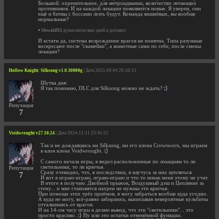
Большой: охренительное, для метроидвании, количество летающих
противников. И на каждой локации появляются новые. Я уверен, они
ещё и битвы с боссами лезть будут. Команда вишнёвых, вы вообще
нормальные?
•
OswaldXI
думал несколько дней и добавил:
И кстати да, система возрождение врагов не понятна. Типа разумные
воскресают после "скамейки", а животные сами по себе, после смены
локации?
Hollow Knight: Silksong v1.0.30000g
| Дата 2025-09-04 20:50:15
Шутка дня:
Я так понимаю, DLC для Silksong можно не ждать?
Репутация
7
Voidwrought v27.10.24
| Дата 2024-11-11 23:45:52
Так и не дождавшись ни Silksong, ни его клона Crowsworn, мы играем
в клон клона Voidwrought.
С самого начала игры, я видел расположенные по локациям то ли
светильники, то ли крючья.
Репутация
Сразу очевидно, что, в последствии, я научусь за них цепляться.
7
И вот я играю-играю, играю-играю и что то никак меня этому не учат.
В итоге я получаю: Двойной прыжок, Воздушный дэш и Цепляние за
стену... и мне становятся нахрен не нужны эти крючья.
При помощи этих трёх приёмов, я могу забраться вообще куда угодно.
А куда не могу, всё-равно забираюсь, выписывая невероятные кульбиты
отталкиваясь от врагов.
И на 14-ом часу игры я делаю вывод, что эти "светильники"... это
просто красиво.
Ну или это остатки отменённой функции.