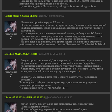
Пока на 15-ом часу игры не нахожу две (ВСЕГО ДВЕ!!!) комнаты, в
которых без крючьев никак не обойтись.
Ну вы, блин, даёте. Так сказать, геймдизайн всем геймдизайнам.
Gestalt: Steam & Cinder v1.0.9a
| Дата 2024-08-02 20:04:02
Неспешно прошёл игру за 12 часов.
Особо ничего сказать не могу, просто игра, без каких либо инноваций.
Графика приятная, карта нормальная, огромное количество "воды" в
разговорах.
Что интересно, в игре совершенно обычные, не "соулс-лайк" боссы.
Репутация
Сначала вроде этому радуешься, но потом вдруг понимаешь, что в
7
боссах нет смысла, так как я просто давлю их нахрапом.
Но всё-таки я её прошел, в то время как на меня грустно смотрят с
рабочего стола заброшенные Ultros и Ebenezer and The Invisible World.
MULLET MAD JACK v1.13d18
| Дата 2024-05-26 22:03:13
Визуал просто конфетка! Даже веришь, что это такое старое анимэ.
Играть немного непривычно, стреляя всё время от бедра, без
прицеливания посредством левого триггера/правой кнопки мыши.
Я понимаю, что это как в старых шутерах, но несмотря на то, что я
тоже уже старый, в старые шутеры я не играл.
Репутация
7
И кстати, мы снова лицезреем... как его назвать то... "обратный
рогалик".
То есть у вас отбирают всю прокачку, даже если вы не умерали и
успешно прошли уровень.
Но зато в игре есть...... ЧЕКПОЙНТЫ!!!
Ultros v15.09.2024 / + RUS v13.02.2024
| Дата 2024-04-03 16:24:00
Начал играть. Приятная на вид метроидвания, с необычным,
наркоманским визуалом.
После победы над первым боссом начался новый цикл.