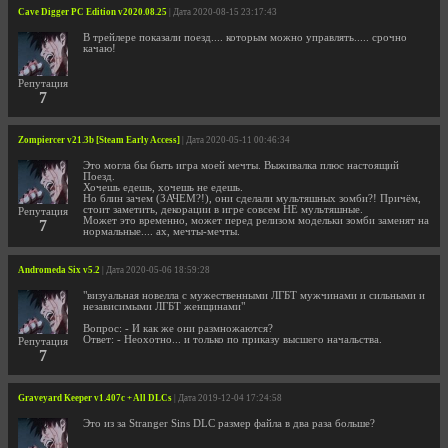
Cave Digger PC Edition v2020.08.25
| Дата 2020-08-15 23:17:43
В трейлере показали поезд.... которым можно управлять..... срочно
качаю!
Репутация
7
Zompiercer v21.3b [Steam Early Access]
| Дата 2020-05-11 00:46:34
Это могла бы быть игра моей мечты. Выживалка плюс настоящий
Поезд.
Хочешь едешь, хочешь не едешь.
Но блин зачем (ЗАЧЕМ?!), они сделали мультяшных зомби?! Причём,
стоит заметить, декорации в игре совсем НЕ мультяшные.
Репутация
Может это временно, может перед релизом модельки зомби заменят на
7
нормальные.... ах, мечты-мечты.
Andromeda Six v5.2
| Дата 2020-05-06 18:59:28
"визуальная новелла с мужественными ЛГБТ мужчинами и сильными и
независимыми ЛГБТ женщинами"
Вопрос: - И как же они размножаются?
Ответ: - Неохотно... и только по приказу высшего начальства.
Репутация
7
Graveyard Keeper v1.407c + All DLCs
| Дата 2019-12-04 17:24:58
Это из за Stranger Sins DLC размер файла в два раза больше?