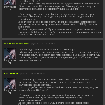
это Doom Eternal".
Причём тут Doom, спросите вы, это же другой жанр? Так и Soulstone
Survivors совсем НЕ того же жанра, что "Вампиры", но почему то
Репутация
постоянно попадает в рейтинги лучших VS-like игр.
7
Во первых, это Twin-Stick Shooter. Т.е. мы можем указывать, куда
стрелять. Что не нормально для жанра VS, так как там должен быть
чистый рандом.
А во вторых (и это просто жесть), враги не обладают "вампиризмом",
то есть они не наносят урот касанием. Мы можем СВОБОДНО сквозь
них бегать!
И в чём тогда сложность? Просто вкачиваемся в скорость и мы легко
уходим от ВСЕХ атак боссов. А если ещё и пару дополнительных дэшей
выловить, тут и говорить нечего.
Sons Of The Forest v47848a
| Дата 2023-02-24 16:38:01
Что с продолжением Subnautica, что с этой игрой.
Мы все понимаем, они начинающая неизвестная группа разработчиков,
у них нет опыта, нет денег. Поэтому, в первый раз, Ранний доступ. ОК.
Но почему у них продолжение опять в раннем доступе? У них опять
нет опыта и денег?
Репутация
7
Card Shark v1.2
| Дата 2022-06-05 18:46:08
В Стиме разработчикам написали, мол "было бы здорово, если бы в
игре можно было реально играть в карты с применением всех
выученных навыков шулера".
На что разработчики ответили "действительно классная идея, но у нас
этого ТОЧНО НЕ будет."
Репутация
7
И поиграв, понимаешь, что тот человек был прав, игре сильно не
хватает реальной (пусть самой простой) карточной игры.
А так, что мы имеем?
Просто набор микро-игр и QTE, в стиле нинтендовской серии