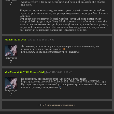
want to replay it from the beginning and have not unlocked the chapter
7
selection.
Я просто поражаюсь тому, как некоторые разработчики не способны
сделать простейшие вещи, например, отдельные опции для Start Game и
Continue.
Тут сразу вспоминается Mortal Kombat (который типа номер 9, ну
который 2011), где опция Story Mode заменялась на Continue и что бы
начать режим заново, не пройдя его ещё до конца, надо было вручную,
на диске С, искать сейвы. И если не ошибаюсь, удалив их, вы удаляли
всё, включая финальные ролики из Аркадного режима.
Foxhunt v12.05.2019
| Дата 2018-12-30 18:39:02
Лет пятнадцать назад я уже играл в игру с таким названием, но
никаких лисичек я там не помню.
https://www.youtube.com/watch?v=Ffo_aADreQs
Репутация
7
Mini Metro v05.02.2022 [Release 50a]
| Дата 2018-10-09 17:28:42
Подскажите, это недоработка или фича у игры такая?
https://pp.userapi.com/c844521/v844521789/105e17/HtadFUC1GzI.jpg
Ну глупо же через маленький уголок реки строить тоннель. Но никак
иначе игра ветку не проводит.
Репутация
7
[1]
2
Следующая страница »