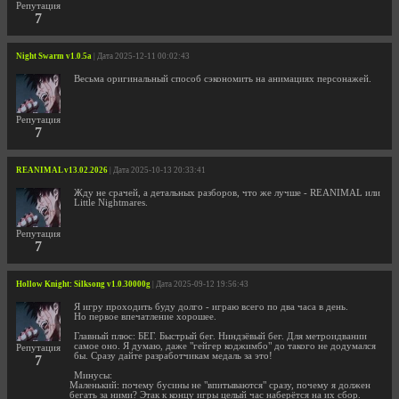
Репутация
7
Night Swarm v1.0.5a
| Дата 2025-12-11 00:02:43
Весьма оригинальный способ сэкономить на анимациях персонажей.
Репутация
7
REANIMAL v13.02.2026
| Дата 2025-10-13 20:33:41
Жду не срачей, а детальных разборов, что же лучше - REANIMAL или
Little Nightmares.
Репутация
7
Hollow Knight: Silksong v1.0.30000g
| Дата 2025-09-12 19:56:43
Я игру проходить буду долго - играю всего по два часа в день.
Но первое впечатление хорошее.
Главный плюс: БЕГ. Быстрый бег. Ниндзёвый бег. Для метроидвании
самое оно. Я думаю, даже "гейгер коджимбо" до такого не додумался
Репутация
бы. Сразу дайте разработчикам медаль за это!
7
Минусы:
Маленький: почему бусины не "впитываются" сразу, почему я должен
бегать за ними? Этак к концу игры целый час наберётся на их сбор.