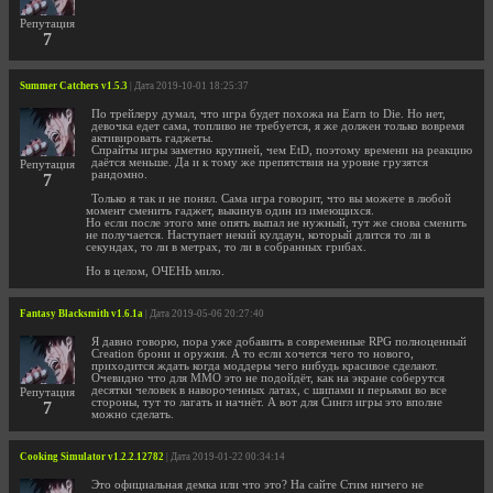
Репутация
7
Summer Catchers v1.5.3
| Дата 2019-10-01 18:25:37
По трейлеру думал, что игра будет похожа на Earn to Die. Но нет,
девочка едет сама, топливо не требуется, я же должен только вовремя
активировать гаджеты.
Спрайты игры заметно крупней, чем EtD, поэтому времени на реакцию
даётся меньше. Да и к тому же препятствия на уровне грузятся
Репутация
рандомно.
7
Только я так и не понял. Сама игра говорит, что вы можете в любой
момент сменить гаджет, выкинув один из имеющихся.
Но если после этого мне опять выпал не нужный, тут же снова сменить
не получается. Наступает некий кулдаун, который длится то ли в
секундах, то ли в метрах, то ли в собранных грибах.
Но в целом, ОЧЕНЬ мило.
Fantasy Blacksmith v1.6.1a
| Дата 2019-05-06 20:27:40
Я давно говорю, пора уже добавить в современные RPG полноценный
Creation брони и оружия. А то если хочется чего то нового,
приходится ждать когда моддеры чего нибудь красивое сделают.
Очевидно что для MMO это не подойдёт, как на экране соберутся
десятки человек в навороченных латах, с шипами и перьями во все
Репутация
стороны, тут то лагать и начнёт. А вот для Сингл игры это вполне
7
можно сделать.
Cooking Simulator v1.2.2.12782
| Дата 2019-01-22 00:34:14
Это официальная демка или что это? На сайте Стим ничего не