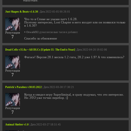
WarioWare.
Just Shapes & Beats v1.6.30
| Дата 2022-05-05 00:26:01
Что то в Стиме не указан патч 1.6.28.
Поэтому интересно, Lost Chapter в него входит или он появился только
в 1.6.30?
•
OswaldXI
думал несколько часов и добавил:
Репутация
7
Спасибо за обновление
Dead Cells v35.8a + All DLCs [Update 35: The End is Near]
| Дата 2022-04-20 19:02:06
Фигасе! Версия 28.1 весила 1.2 гига, 28.2 уже 1.9? А что изменилось?
Репутация
7
Patrick's Parabox v30.03.2022
| Дата 2022-03-30 17:30:21
Когда я увидел игру Superliminal, я сразу подумал, что это интересно.
Но ЭТО уже точно перебор.
Репутация
7
Animal Shelter v1.0
| Дата 2022-03-27 18:51:45