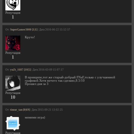
Репутация
1
От:
SuperGamer3000 [1|1]
| Дата 2016-06-22 15:52:57
Круто!
Репутация
1
От:
yuZt_1687 [10|5]
| Дата 2016-03-09 15:07:17
В принципе,тот же старый-добрый FNaF,только с улучшенной
графикой.Хотя ничего так сделано,8.5/10
Прошел дня за 3
Репутация
10
От:
timur_tan [0|69]
| Дата 2015-09-21 13:02:25
мимими игра)
Репутация