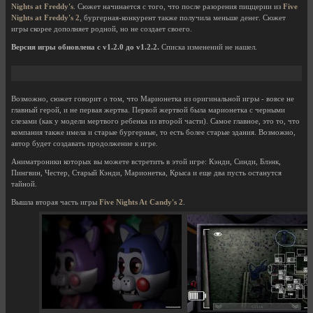
Nights at Freddy's
. Сюжет начинается с того, что после разорения пиццерии из
Five
Nights at Freddy's 2
, бургерная-конкурент также получила меньше денег. Сюжет
игры скорее дополняет родной, но не создает своего.
Версия игры обновлена с v1.2.0 до v1.2.2.
Списка изменений не нашел.
Возможно, сюжет говорит о том, что Марионетка из оригинальной игры - вовсе не
главный герой, и не первая жертва. Первой жертвой была марионетка с черными
слезами (как у модели мертвого ребенка из второй части). Самое главное, это то, что
компания также имела и старые бургерные, то есть более старые здания. Возможно,
автор будет создавать продолжение к игре.
Аниматроники которых вы можете встретить в этой игре: Кэнди, Синди, Блэнк,
Пингвин, Честер, Старый Кэнди, Марионетка, Крыса и еще два пусть останутся
тайной.
Вышла вторая часть игры
Five Nights At Candy's 2
.