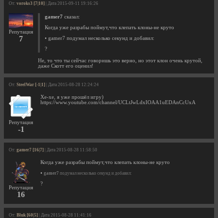
От:
voroks3 [7|10]
| Дата 2015-09-11 19:16:26
gamer7
сказал:
Когда уже разрабы поймут,что клепать клоны-не круто
Репутация
7
• gamer7 подумал несколько секунд и добавил:
?
Не, то что ты сейчас говоришь это верно, но этот клон очень крутой,
даже Скотт его оценил!
От:
SteelWar [-1|1]
| Дата 2015-08-28 12:24:24
Хе-хе, я уже прошёл игру)
https://www.youtube.com/channel/UCLtJwLdxIOAA1uEDAnCcUxA
Репутация
-1
От:
gamer7 [16|7]
| Дата 2015-08-28 11:58:50
Когда уже разрабы поймут,что клепать клоны-не круто
•
gamer7
подумал несколько секунд и добавил:
?
Репутация
16
От:
Bluk [60|5]
| Дата 2015-08-28 11:41:16