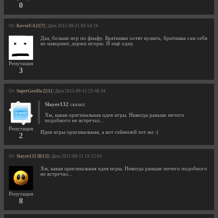
0
От:
KovezUA [3|7]
| Дата 2015-09-21 04:54:16
Даа, больше игр по фнафу. Братишки хотят кушать, братишка сам себя
не накормит, держи игорю. И ещё одну.
Репутация
3
От:
SuperGorilla [2|1]
| Дата 2015-09-11 23:48:34
Slayer132
сказал:
Хм, какая оригинальная идея игры. Никогда раньше ничего
подобного не встречал...
Репутация
Идея игры оригинальная, а вот геймплей тот же :(
2
От:
Slayer132 [8|13]
| Дата 2015-09-11 19:22:01
Хм, какая оригинальная идея игры. Никогда раньше ничего подобного
не встречал...
Репутация
8