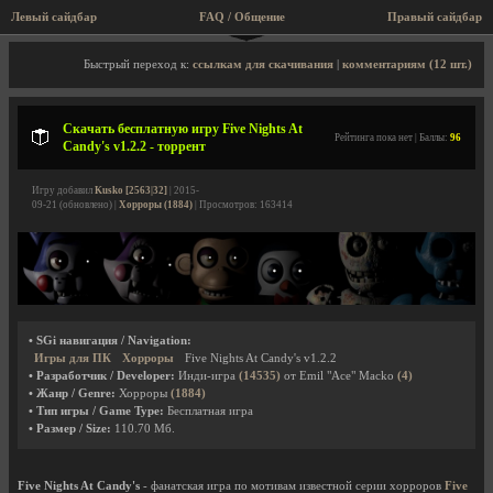
Левый сайдбар
FAQ / Общение
Правый сайдбар
Описание игры, торрент, скриншоты, видео
Быстрый переход к:
ссылкам для скачивания
|
комментариям (12 шт.)
Скачать бесплатную игру Five Nights At
Рейтинга пока нет | Баллы:
96
Candy's v1.2.2 - торрент
Игру добавил
Kusko [2563|32]
| 2015-
09-21 (обновлено) |
Хорроры (1884)
| Просмотров: 163414
• SGi навигация / Navigation:
Игры для ПК
Хорроры
Five Nights At Candy's v1.2.2
• Разработчик / Developer:
Инди-игра
(14535)
от Emil "Ace" Macko
(4)
• Жанр / Genre:
Хорроры
(1884)
• Тип игры / Game Type:
Бесплатная игра
• Размер / Size:
110.70 Мб.
Five Nights At Candy's
- фанатская игра по мотивам известной серии хорроров
Five