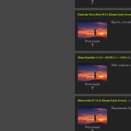
7
Paint the Town Red v0.9.5 [Steam Early Acces
Круто, хотла
Репутация
7
Slime Rancher v1.4.4 + All DLCs / + GOG v1.
Мне одному н
Репутация
7
Hurtworld v0.7.0.11 [Steam Early Access]
| Д
Выживание б
Репутация