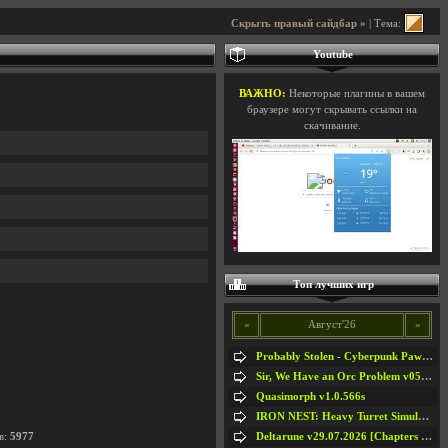
Скрыть правый сайдбар »
| Тема:
Youtube
ВАЖНО:
Некоторые плагины в вашем
браузере могут скрывать ссылки на
скачивание.
Топ лучших игр
«
Август'26
»
Probably Stolen - Cyberpunk Pawnshop Simulator v048c [Playtest]
Sir, We Have an Orc Problem v05.08.2026
Quasimorph v1.0.566s
IRON NEST: Heavy Turret Simulator v1.0a
Deltarune v29.07.2026 [Chapters 1-5] / + RUS [Chapters 1-5]
в:
5977