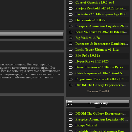
Core of Genesis v1.0.0-rc.4
Project Zomboid v42.20.2a [Steam Early Access]
Factorio v2.1.14b + Space Age DLC
Ostranauts v1.0.0.7a
Prospice: Anomalous Logistics v97 [Playtest]
BeamNG Drive v0.39.2.1b [Steam Early Access]
Big Walk v1.4.7a
Dungeons & Degenerate Gamblers v2.0.2a
Lucky Tower Ultimate v1.1.1a
Pile Up! v1.0.12a
HyperBox v25.12.2025
 такую репутацию. Господи, просто
Dwarf Fortress v53.16a / + Русская Версия v50.12a
аем кучу кружочков в версии игры! Все
! Все же есть игры, которые действительно
Crisis Response v0.10a / Blood & Bullet
йс инджинерс, кстати они сейчас многого
огромная проблема инди-игр с ранним
Roguebound Pirates v0.7.0.1a [Playtest]
DOOM The Gallery Experience v1.4.2
Показать Топ-100
10 новых игр
DOOM The Gallery Experience v1.4.2
Prospice: Anomalous Logistics v97 [Playtest]
Escape Wizard
Probably Stolen - Cyberpunk Pawnshop Simulator v048c [Playtest]