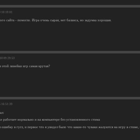
0 10:19:01
ого сайта - помогло. Игра очень сырая, нет баланса, но задумка хорошая.
-18 09:29:53
из этой линейки игр самая крутая?
5 16:51:39
ал:
е работает нормально и на компьютере без установленного стима
 ошибку в гугл, и первое что я увидел было что какие-то чуваки жалуются на игру в стиме, 