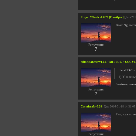
Project Wheels v0.0.20 [Pre-Alpha]
| Дата 20
BeamNg выгля
Репутация
7
Slime Rancher v1.4.4 + All DLCs / + GOG v1.
Fatal1323
с
1) У зелёны
Зелёные, пол
Репутация
7
Cosmicraft v0.28
| Дата 2016-01-18 14:31:05
Так, нужно н
Репутация