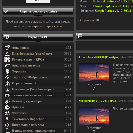
•
8
место:
Prison Architect v17.05.20
•
9
место:
Planet Explorers v1.1.3
| Р
•
10
место:
SimplePlanes v1.12.203.1
Скрыть рекламу с сайта
Отправить ЛС
Чтоб скрыть всю рекламу с сайта, для начала
необходимо
зарегистрироваться
.
Игры для PC
Арканоиды
155
Платформеры (вид сбоку)
3991
Lithosphere v0.0.0.3b [Pre-Alpha]
| Дата 201
Ролевые игры (RPG)
3505
Я не из тех 
Аркадные шутеры
2292
сделайте игр
Хорроры
1885
точно будут с
были на стад
Тир, FPS, 3D-бродилки
4015
добились. Но
доступом.
Игры с физикой
1308
Репутация
7
Песочницы (Sandbox-игры)
1404
Техника на колесах, гонки
1223
Леталки, скроллеры
1029
SimplePlanes v1.12.203.1 [PC]
| Дата 2016-0
Аркады
3070
Что-то слишко
Файтинги
625
Текстовые, Roguelike
1701
Визуальные новеллы
215
Репутация
Я ищу, квесты, приключения
6441
7