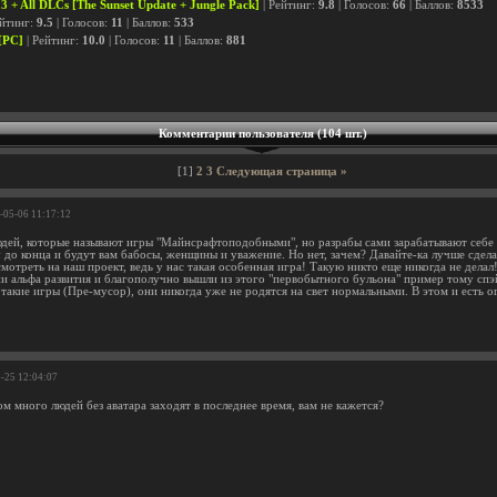
23 + All DLCs [The Sunset Update + Jungle Pack]
| Рейтинг:
9.8
| Голосов:
66
| Баллов:
8533
ейтинг:
9.5
| Голосов:
11
| Баллов:
533
 [PC]
| Рейтинг:
10.0
| Голосов:
11
| Баллов:
881
Комментарии пользователя (104 шт.)
[1]
2
3
Следующая страница »
6-05-06 11:17:12
людей, которые называют игры "Майнсрафтоподобными", но разрабы сами зарабатывают себе
у до конца и будут вам бабосы, женщины и уважение. Но нет, зачем? Давайте-ка лучше сдел
мотреть на наш проект, ведь у нас такая особенная игра! Такую никто еще никогда не делал
ии альфа развития и благополучно вышли из этого "первобытного бульона" пример тому спэ
 такие игры (Пре-мусор), они никогда уже не родятся на свет нормальными. В этом и есть 
4-25 12:04:07
м много людей без аватара заходят в последнее время, вам не кажется?