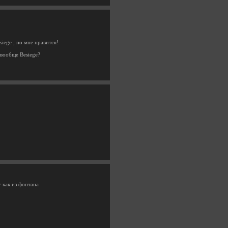
iege , но мне нравится!
 вообще Besiege?
 как из фонтана