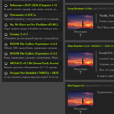
Deltarune v29.07.2026 [Chapters 1-5] / + RUS [Chapters 1-5]
Scrap Mechanic v1.0.0a
| Дата 2016-02-28 13
Я либо тупой, умный, или опять тупой, но, вроде я
Ostranauts v1.0.0.7a
Vladik_Nek
Свежий перевод с инструкцией по установкеhttps://g
Очень хорош
Sir, We Have an Orc Problem v05.08.2026
Что? Бред ка
Пару недель назад я бомбил по поводу изменения мин
Репутация
Granny 3 v1.2
7
Обновите до последней версии, пожалуйста
DOOM The Gallery Experience v1.4.2
Slime Rancher v1.4.4 + All DLCs / + GOG v1.
Mihail_666 сказал:Блин, прикольно сделали с монетк
Fatal1323
с
DOOM The Gallery Experience v1.4.2
Блин, прикольно сделали с монетками. Вернулся в св
voroks3 ска
MENACE v0.7.8b [Steam Early Access]
Зелёные, по
Вышло крупное обновление v0.7.11 прошу обновить
Репутация
Нет, это рад
7
Oxygen Not Included v744825a + All DLC
А какого цвет
А где скачать старую версию игры? А то на новой но
Rift Frigate v0.2
| Дата 2016-02-17 15:44:11
Удивительно.
Репутация
7