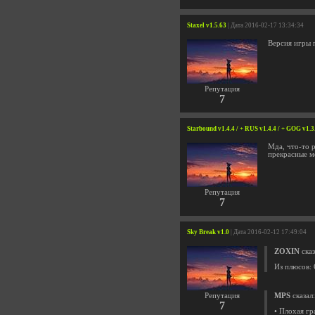
Staxel v1.5.63
| Дата 2016-02-17 13:34:34
Версия игры 
Репутация
7
Starbound v1.4.4 / + RUS v1.4.4 / + GOG v1.3
Мда, что-то р
прекрасные м
Репутация
7
Sky Break v1.0
| Дата 2016-02-12 17:49:04
ZOXIN
сказ
Из плюсов: 
Репутация
MPS
сказал:
7
• Плохая гр