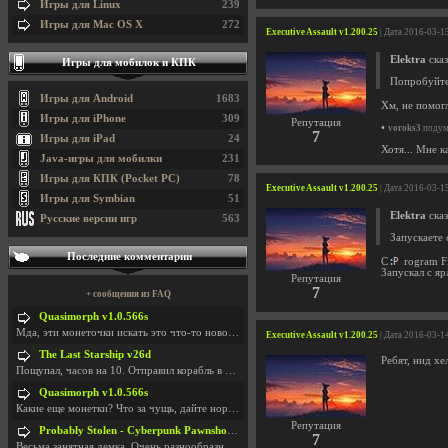
Игры для Linux
239
Игры для Mac OS X
272
Executive Assault v1.200.25
| Дата 2016-03-1
Elektra
сказ
Игры для мобилок и КПК
Попробуйте 
Игры для Android
1683
Хм, не помог
Игры для iPhone
309
Репутация
•
voroks3
подума
7
Игры для iPad
24
Хотя... Мне к
Java-игры для мобилки
231
Игры для КПК (Pocket PC)
78
Executive Assault v1.200.25
| Дата 2016-03-1
Игры для Symbian
51
Elektra
сказ
Русские версии игр
563
Запускаете 
Последние комментарии
C
rogram F
Запускал с яр
Репутация
7
+ сообщения из FAQ
Quasimorph v1.0.566s
Мда, эти монеточки искать это что-то новое в сфере
Executive Assault v1.200.25
| Дата 2016-03-1
The Last Starship v26d
Ребят, нид х
Пощупал, часов на 10. Отправил корабль в другую Га
Quasimorph v1.0.566s
Какие еще монетки? Что за чущь, дайте нормально ск
Репутация
Probably Stolen - Cyberpunk Pawnshop Simulator v048c [Playtest]
7
Весьма занятная демка. Очень разнообразные механик