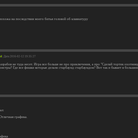
похожа на последствия моего битья головой об клавиатуру
.4
| Дата 2016-02-12 19:35:27
азрабов не туда несет. Игра все больше не про приключения, а про "Сделай тортик охотнику
онстры? Где все фишки которые делали старбаунд старбаундом? Вот так и бывает в большинс
ал:
Отличная графика.
афика