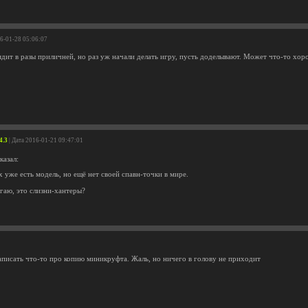
16-01-28 05:06:07
дит в разы приличней, но раз уж начали делать игру, пусть доделывают. Может что-то хор
4.3
| Дата 2016-01-21 09:47:01
казал:
х уже есть модель, но ещё нет своей спавн-точки в мире.
агаю, это слизни-хантеры?
аписать что-то про копию миникруфта. Жаль, но ничего в голову не приходит