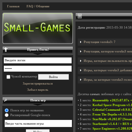
Главная
FAQ / Общение
Дата регистрации:
2015-05-30 14:58
Репутация voroks3: 7
Привет, Гость!
Репутация, которую voroks3 ме
Игры, которые пользователь пр
Игры, которые voroks3 добавил 
Чужой компьютер
Игры, за которые voroks3 голос
Зарегистрироваться
Забыл пароль
Десятка
самых
любимых игр с сайта:
Поиск игр
•
1
место:
Reassembly v2025.07.07x +
•
2
место:
Kerbal Space Program v1.1
•
3
место:
Celestial Command v0.9.0.5
Поиск игр по названию
•
4
место:
From The Depths v4.3.1.16
Расширенный Google-поиск
•
5
место:
StarMade v0.202.87 [Steam
•
6
место:
Starbound v1.4.4 / + RUS v
•
7
место:
Space Engineers v1.200.029