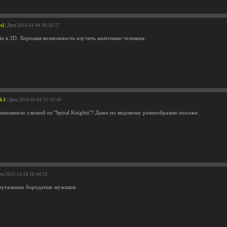
s]
| Дата 2016-01-04 18:50:57
йн в 3D. Хорошая возможность изучить анатомию человека.
4.3
| Дата 2016-01-01 21:43:49
апомнило слизней из "Spiral Knights"? Даже по видовому разнообразию похоже.
ата 2015-12-26 16:44:22
рутальных бородатых мужиков.