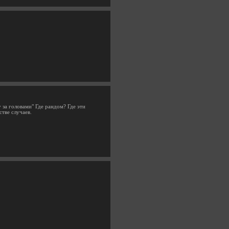
 за головами" Где рандом? Где эти
тве случаев.