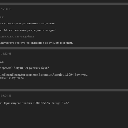
5 15:08:19
ал:
в корень диска установить и запустить
ло. Может это из-за разрядности винды?
л несколько минут и добавил:
ажется что это что-то связанное со стимом и кряком.
5 14:32:08
ал:
с ярлыка? В пути нет русских букв?
ilesSteamSteamAppscommonExecutive Assault v1.1994 Вот путь.
лыка и с лаунчера.
4 09:04:36
елп. При запуске ошибка 0000065435. Винда 7 x32