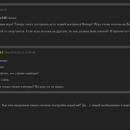
:50:54
o140
сказал:
ая игра! Теперь смогу построить кучу всякой всячины в Besiege! Игра очень похожа на Bes
кой-то получается. Если игра похожа на другую, то она должна быть плохой? И причем тут
4.3
| Дата 2016-02-25 12:46:48
казал:
зал:
лагаю, это слизни-хантеры?
-слизь.
а тогда слизни-хантеры? Ни разу их не видел.
.. Как они придумали такую систему постройки кораблей? Да... у людей воображение блещет