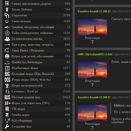
Спорт, настольные, карты
988
Tower Defense
394
Executive Assault v1.200.25
| Дата 2016-03-2
Стратегии
3780
Скачал с друг
Симуляторы
1188
Змейки, поедалки, эволюция
72
Тайм менеджмент, тайкуны
1020
Репутация
Головоломки, пазлы
3035
7
Три в ряд, цепочки, тетрисы
686
Типа Zuma / Dynomite
98
5089: The Action RPG v1.941
| Дата 2016-03
Игры для детей, обучающие
316
Ребят, какая 
Пинболы, бильярды
65
Необычные игры
1077
Большие игры (Rip, Repack)
269
Ретро-игры (DOS, Win 9x)
691
Репутация
7
Игры пользователей
272
Сетевые / ХотСит
2320
Русские версии игр
8412
Executive Assault v1.200.25
| Дата 2016-03-1
Игры для взрослых (18+)
130
Elektra
сказ
VR-игры
399
Ну у меня ж
Зомби игры
446
Просто я вбил
SGi-сборники
0
ошибкой.
Репутация
Создание игр
98
7