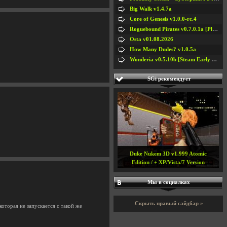
Big Walk v1.4.7a
Core of Genesis v1.0.0-rc.4
Roguebound Pirates v0.7.0.1a [Playtest]
Osta v01.08.2026
How Many Dudes? v1.0.5a
Wonderia v0.5.10b [Steam Early Access]
SGi рекомендует
Duke Nukem 3D v1.999 Atomic
Edition / + XP/Vista/7 Version
Мы в социалках
Скрыть правый сайдбар »
которая не запускается с такой же