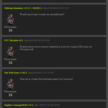
Tabletop Simulator v13.1.1 + All DLCs
| Дата 2016-06-05 16:21:59
В ней настолки только на английском?
Репутация
16
UFC Mayhem v0.2
| Дата 2016-05-29 16:33:09
В конечном итоге может вылиться в нечто годное.Похоже но
Overgrowth
Репутация
16
One Troll Army v1.03.2
| Дата 2016-05-27 11:47:08
Она же в стиме бесплатная,смысл тут качать?
Репутация
16
Stephen's Sausage Roll v1.0.2
| Дата 2016-05-25 16:19:34