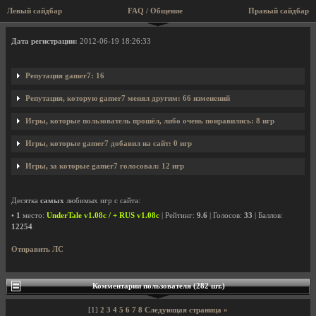
Левый сайдбар
FAQ / Общение
Правый сайдбар
Профиль пользователя gamer7
Дата регистрации:
2012-06-19 18:26:33
Репутация gamer7: 16
Репутация, которую gamer7 менял другим: 66 изменений
Игры, которые пользователь прошёл, либо очень понравились: 8 игр
Игры, которые gamer7 добавил на сайт: 0 игр
Игры, за которые gamer7 голосовал: 12 игр
Десятка
самых
любимых игр с сайта:
•
1
место:
UnderTale v1.08c / + RUS v1.08c
| Рейтинг:
9.6
| Голосов:
33
| Баллов:
12254
Отправить ЛС
Комментарии пользователя (282 шт.)
[1]
2
3
4
5
6
7
8
Следующая страница »