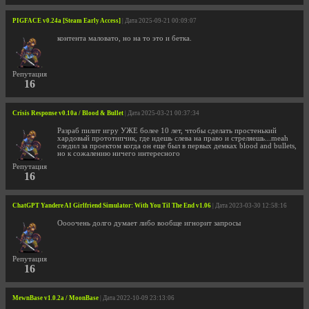
PIGFACE v0.24a [Steam Early Access]
| Дата 2025-09-21 00:09:07
контента маловато, но на то это и бетка.
Репутация
16
Crisis Response v0.10a / Blood & Bullet
| Дата 2025-03-21 00:37:34
Разраб пилит игру УЖЕ более 10 лет, чтобы сделать простенький
хардовый прототипчик, где идешь слева на право и стреляешь...meah
следил за проектом когда он еще был в первых демках blood and bullets,
но к сожалению ничего интересного
Репутация
16
ChatGPT Yandere AI Girlfriend Simulator: With You Til The End v1.06
| Дата 2023-03-30 12:58:16
Оооочень долго думает либо вообще игнорит запросы
Репутация
16
MewnBase v1.0.2a / MoonBase
| Дата 2022-10-09 23:13:06