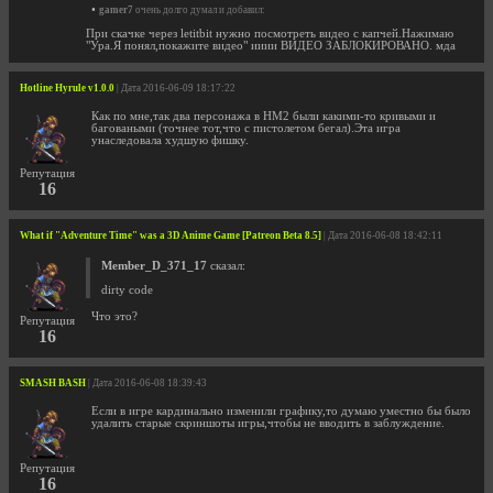
•
gamer7
очень долго думал и добавил:
При скачке через letitbit нужно посмотреть видео с капчей.Нажимаю
"Ура.Я понял,покажите видео" ииии ВИДЕО ЗАБЛОКИРОВАНО. мда
Hotline Hyrule v1.0.0
| Дата 2016-06-09 18:17:22
Как по мне,так два персонажа в HM2 были какими-то кривыми и
баговаными (точнее тот,что с пистолетом бегал).Эта игра
унаследовала худшую фишку.
Репутация
16
What if "Adventure Time" was a 3D Anime Game [Patreon Beta 8.5]
| Дата 2016-06-08 18:42:11
Member_D_371_17
сказал:
dirty code
Что это?
Репутация
16
SMASH BASH
| Дата 2016-06-08 18:39:43
Если в игре кардинально изменили графику,то думаю уместно бы было
удалить старые скриншоты игры,чтобы не вводить в заблуждение.
Репутация
16