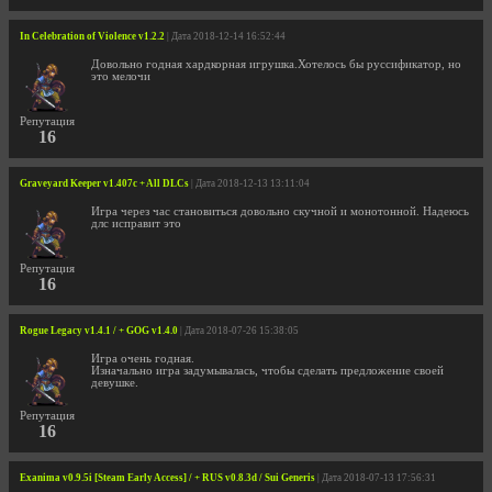
In Celebration of Violence v1.2.2
| Дата 2018-12-14 16:52:44
Довольно годная хардкорная игрушка.Хотелось бы руссификатор, но
это мелочи
Репутация
16
Graveyard Keeper v1.407c + All DLCs
| Дата 2018-12-13 13:11:04
Игра через час становиться довольно скучной и монотонной. Надеюсь
длс исправит это
Репутация
16
Rogue Legacy v1.4.1 / + GOG v1.4.0
| Дата 2018-07-26 15:38:05
Игра очень годная.
Изначально игра задумывалась, чтобы сделать предложение своей
девушке.
Репутация
16
Exanima v0.9.5i [Steam Early Access] / + RUS v0.8.3d / Sui Generis
| Дата 2018-07-13 17:56:31