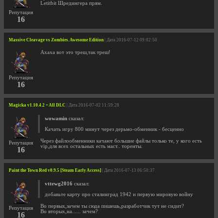
Letitbit Шредингера прям.
Репутация
16
Massive Cleavage vs Zombies. Awesome Edition
| Дата 2016-07-12 09:02:50
Ахаха вот это треш,так треш!
Репутация
16
Magicka v1.10.4.2 + All DLC
| Дата 2016-07-02 11:59:28
wowamin
сказал:
Качать игру 800 минут через дерьмо-обменник - бесценно
Через файлообменники качают большие файлы только те, у кого есть
Репутация
vip,для всех остальных есть маст.. торенты.
16
Paint the Town Red v0.9.5 [Steam Early Access]
| Дата 2016-07-13 06:50:37
vttewg2016
сказал:
добавьте карту про сталинград 1942 и первую мировую войну
Во первых,зачем ты сюда пишешь,разработчик тут не сидит?
Репутация
Во вторых,на...... зачем?
16