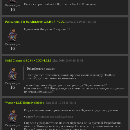
Версия игры с сайта GOG,то есть без DRM защиты.
Репутация
16
Passpartout: The Starving Artist v24.10.17 / +GOG
| Дата 2016-10-20 16:41:55
Пушистый Иисус на 2 скрине :D
Репутация
16
Serial Cleaner v1.0.2.0 / + GOG v1.0.1.0
| Дата 2016-10-04 19:30:55
Dclasshorror
сказал:
Чего уж тут стесняться, могли просто именовать игру "Hotline
miami", сути от этого не изменится.
Репутация
Ты вообще что нибудь прочитал про игру?Видел гемплей?
16
При чем тут HM? Допустим,если в этих играх есть кровь,то это делает
их очень похожими?
Wuppo v1.0.37 Definitive Edition
| Дата 2016-10-08 16:42:42
Игрулина довольно прикольная и милая.Надеюсь будет на русском
•
gamer7
думал несколько дней и добавил:
Спросил у разработчика на счет перевода ее на русский.Разработчик
Репутация
ответил "Никогда не говори некогда.Но в игре огромное кол-во слов."
16
Русский язык скорее всего будет,но не скоро.