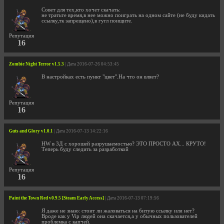
Совет для тех,кто хочет скачать:
не тратьте время,в нее можно поиграть на одном сайте (не буду кидать
ссылку,тк запрещено),в гугл поищите.
Репутация
16
Zombie Night Terror v1.5.3
| Дата 2016-07-26 04:53:45
В настройках есть пункт "цвет".На что он вляет?
Репутация
16
Guts and Glory v1.0.1
| Дата 2016-07-13 14:22:16
HW в 3Д с хорошей разрушаемостью? ЭТО ПРОСТО АХ... КРУТО!
Теперь буду следить за разработкой
Репутация
16
Paint the Town Red v0.9.5 [Steam Early Access]
| Дата 2016-07-13 07:19:56
Я даже не знаю: стоит ли жаловаться на битую ссылку или нет?
Вроде как у Vip людей она скачается,а у обычных пользователей
проблемка с капчей.