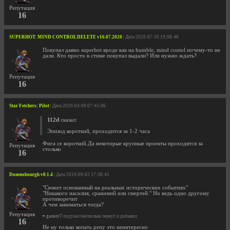
Репутация
16
SUPERHOT: MIND CONTROL DELETE v16.07.2020
| Дата 2020-07-16 19:08:46
Покупал давно superhot вроде как на humble, mind contol почему-то не
дали. Кто просто в стиме покупал выдали? Или нужно ждать?
Репутация
16
Star Fetchers: Pilot
| Дата 2020-03-09 07:45:06
112d
сказал:
Эпизод короткий, проходится за 1-2 часа
Фига се короткий.Да некоторые крупные проекты проходятся за
Репутация
столько
16
Donensbourgh v0.1.4
| Дата 2019-09-02 17:38:45
"Сюжет основанный на реальных исторических событиях"
"Никакого насилия, сражений или смертей." Но ведь одно другому
противоречит
А чем заниматься тогда?
Репутация
•
gamer7
подумал несколько минут и добавил:
16
Не ну только копать репу это неинтересно