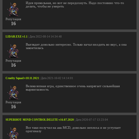
Идея прикольная, но вот не передохнуть. Надо постоянно что-то
делать, чтобы не умереть
Репутация
16
LIDAR.EXE v1.1
| Дата 2022-08-14 14:34:48
Выглядит довольно интересно. Только начал входить во вкус, а она
закончилась
Репутация
16
Cruelty Squad v18.11.2021
| Дата 2021-10-02 14:14:01
Великолепная игра, единственное очень напрягает сильнейшая
вырвиглазность
Репутация
16
SUPERHOT: MIND CONTROL DELETE v16.07.2020
| Дата 2020-07-17 13:23:04
Все таки получил на акк MCD, довольно неплоха и не уступает
оригиналу