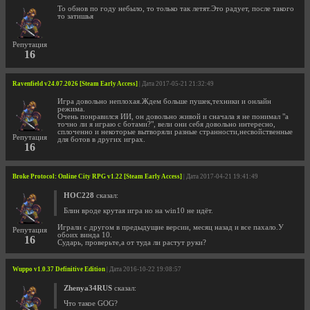
То обнов по году небыло, то только так летят.Это радует, после такого
то затишья
Репутация
16
Ravenfield v24.07.2026 [Steam Early Access]
| Дата 2017-05-21 21:32:49
Игра довольно неплохая.Ждем больше пушек,техники и онлайн
режима.
Очень понравился ИИ, он довольно живой и сначала я не понимал "а
точно ли я играю с ботами?", вели они себя довольно интересно,
сплоченно и некоторые вытворяли разные странности,несвойственные
Репутация
для ботов в других играх.
16
Broke Protocol: Online City RPG v1.22 [Steam Early Access]
| Дата 2017-04-21 19:41:49
HOC228
сказал:
Блин вроде крутая игра но на win10 не идёт.
Играли с другом в предыдущие версии, месяц назад и все пахало.У
Репутация
обоих винда 10.
16
Сударь, проверьте,а от туда ли растут руки?
Wuppo v1.0.37 Definitive Edition
| Дата 2016-10-22 19:08:57
Zhenya34RUS
сказал:
Что такое GOG?