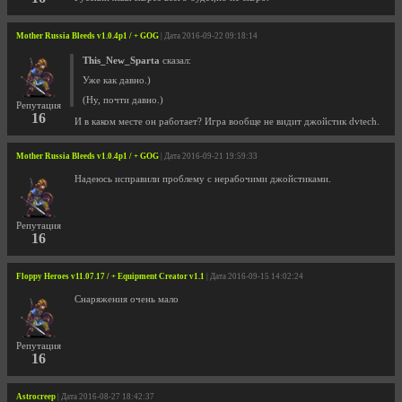
Mother Russia Bleeds v1.0.4p1 / + GOG
| Дата 2016-09-22 09:18:14
This_New_Sparta
сказал:
Уже как давно.)
(Ну, почти давно.)
Репутация
16
И в каком месте он работает? Игра вообще не видит джойстик dvtech.
Mother Russia Bleeds v1.0.4p1 / + GOG
| Дата 2016-09-21 19:59:33
Надеюсь исправили проблему с нерабочими джойстиками.
Репутация
16
Floppy Heroes v11.07.17 / + Equipment Creator v1.1
| Дата 2016-09-15 14:02:24
Снаряжения очень мало
Репутация
16
Astrocreep
| Дата 2016-08-27 18:42:37