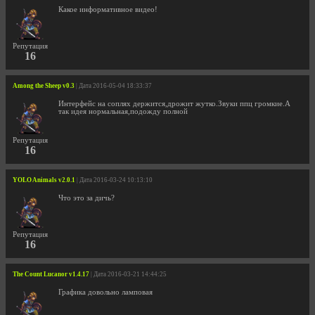
Какое информативное видео!
Репутация
16
Among the Sheep v0.3
| Дата 2016-05-04 18:33:37
Интерфейс на соплях держится,дрожит жутко.Звуки ппц громкие.А
так идея нормальная,подожду полной
Репутация
16
YOLO Animals v2.0.1
| Дата 2016-03-24 10:13:10
Что это за дичь?
Репутация
16
The Count Lucanor v1.4.17
| Дата 2016-03-21 14:44:25
Графика довольно ламповая