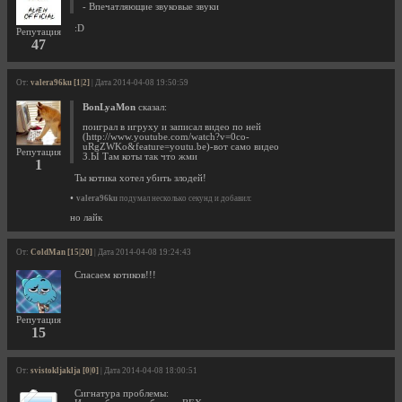
- Впечатляющие звуковые звуки
:D
Репутация
47
От:
valera96ku [1|2]
| Дата 2014-04-08 19:50:59
BonLyaMon
сказал:
поиграл в игруху и записал видео по ней
(http://www.youtube.com/watch?v=0co-
uRgZWKo&feature=youtu.be)-вот само видео
Репутация
З.Ы Там коты так что жми
1
Ты котика хотел убить злодей!
•
valera96ku
подумал несколько секунд и добавил:
но лайк
От:
ColdMan [15|20]
| Дата 2014-04-08 19:24:43
Спасаем котиков!!!
Репутация
15
От:
svistokljaklja [0|0]
| Дата 2014-04-08 18:00:51
Сигнатура проблемы: