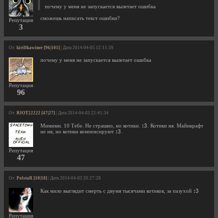
почему у меня не запускается вылетает ошибка
сможешь написать текст ошибки?
Репутация
3
От:
kirillkawiner [96|101]
| Дата 2014-04-05 12:11:39
почему у меня не запускается вылетает ошибка
Репутация
96
От:
RIOT22222 [47|27]
| Дата 2014-04-03 22:41:34
Мимими. 10 Тебе. Не страшно, но котики.
. Котики ня. Майнкрафт
не ня, но котики компенсируют
.
Репутация
47
От:
PolstaR [10|18]
| Дата 2014-04-03 20:27:28
Как мило выглядит смерть с двумя тысячами котиков, за пазухой
Репутация