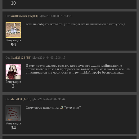
10
От:
kirillkawiner [96|101]
| Дата 2014-04-03 15:51:26
если не собрать котов то grim reaper их на шашлычок с кетчупом)
Репутация
96
От:
Ilya123123 [3|6]
| Дата 2014-04-03 12:34:17
И ему почти удалось создать хорошую игру.....но майнкрафт не
оставлял его в покое и пробрался не только в его мозг но и во всё чем
он занимается и в частности в игру......Майнкрафт беспощаден....
Репутация
3
От:
alex7850 [34|15]
| Дата 2014-04-03 07:36:44
Симулятор кошатника
*мур-мур*
Репутация
34