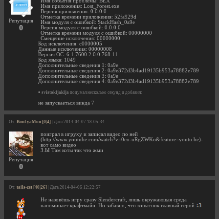
Имя события проблемы: BEX
Имя приложения: Lost_Forest.exe
Версия приложения: 0.0.0.0
Отметка времени приложения: 52fa929d
Репутация
Имя модуля с ошибкой: StackHash_0a9e
0
Версия модуля с ошибкой: 0.0.0.0
Отметка времени модуля с ошибкой: 00000000
Смещение исключения: 00000000
Код исключения: c0000005
Данные исключения: 00000008
Версия ОС: 6.1.7600.2.0.0.768.11
Код языка: 1049
Дополнительные сведения 1: 0a9e
Дополнительные сведения 2: 0a9e372d3b4ad19135b953a78882e789
Дополнительные сведения 3: 0a9e
Дополнительные сведения 4: 0a9e372d3b4ad19135b953a78882e789
•
svistokljaklja
подумал несколько секунд и добавил:
не запускаеться винда 7
От:
BonLyaMon [0|4]
| Дата 2014-04-07 18:05:34
поиграл в игруху и записал видео по ней
(http://www.youtube.com/watch?v=0co-uRgZWKo&feature=youtu.be)-
вот само видео
З.Ы Там коты так что жми
Репутация
0
От:
tails-zet [40|26]
| Дата 2014-04-06 12:22:57
Не назовёшь игру сразу Slendercraft, лишь окружающая среда
напоминает крафтмайн. Но забавно, что кошатник главный герой