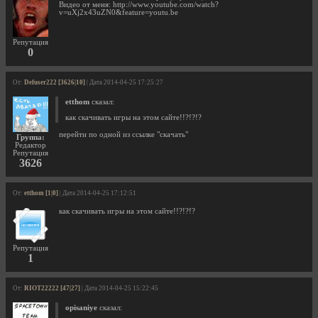
Видео от меня: http://www.youtube.com/watch?
v=uXj2x43uZN0&feature=youtu.be
Репутация
0
От:
Defuser222 [3626|10]
| Дата 2014-04-25 17:25:27
etthom
сказал:
как скачивать игры на этом сайте!!?!?!?
перейти по одной из ссылке "скачать"
Группа:
Редактор
Репутация
3626
От:
etthom [1|0]
| Дата 2014-04-25 17:12:51
как скачивать игры на этом сайте!!?!?!?
Репутация
1
От:
RIOT22222 [47|27]
| Дата 2014-04-25 15:22:45
opisaniye
сказал: