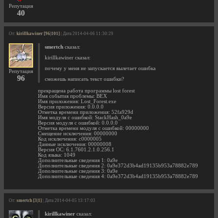
Репутация
40
От:
kirillkawiner [96|101]
| Дата 2014-04-06 11:30:29
smertch
сказал:
kirillkawiner сказал:
почему у меня не запускается вылетает ошибка
Репутация
96
сможешь написать текст ошибки?
прекращена работа программы lost forest
Имя события проблемы: BEX
Имя приложения: Lost_Forest.exe
Версия приложения: 0.0.0.0
Отметка времени приложения: 52fa929d
Имя модуля с ошибкой: StackHash_0a9e
Версия модуля с ошибкой: 0.0.0.0
Отметка времени модуля с ошибкой: 00000000
Смещение исключения: 00000000
Код исключения: c0000005
Данные исключения: 00000008
Версия ОС: 6.1.7601.2.1.0.256.1
Код языка: 1049
Дополнительные сведения 1: 0a9e
Дополнительные сведения 2: 0a9e372d3b4ad19135b953a78882e789
Дополнительные сведения 3: 0a9e
Дополнительные сведения 4: 0a9e372d3b4ad19135b953a78882e789
От:
smertch [3|1]
| Дата 2014-04-05 13:17:03
kirillkawiner
сказал: