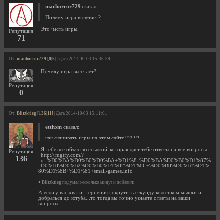
manhorror729
сказал:
Почему игра вылетает?
Это часть игры.
Репутация
71
От:
manhorror729 [0|5]
| Дата 2014-10-03 15:36:39
Почему игра вылетает?
Репутация
0
От:
Blitzkrieg [136|11]
| Дата 2014-10-03 15:11:01
etthom
сказал:
как скачивать игры на этом сайте!!?!?!?
Я тебе все объясню ссылкой, которая даст тебе ответы на все вопросы:
Репутация
http://lmgtfy.com/?
136
q=%D0%BA%D0%B0%D0%BA+%D1%81%D0%BA%D0%B0%D1%87%
D0%B8%D0%B2%D0%B0%D1%82%D1%8C+%D0%B8%D0%B3%D1%
80%D1%8B+%D1%81+small-games.info
•
Blitzkrieg
подумал несколько минут и добавил:
А если у вас хватит терпения покрутить секунду колесиком мышки и
добраться до ютуба...то тогда вы точно узнаете ответы на ваши
вопросы.