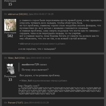
Репутация
15
От:
nikivarvar [502|111]
| Дата 2014-10-03 17:26:29
у главного героя были переломаны ногти правой руки, и ему пришлось
откусить четверть всех пальцев, чтобы облегчить боль
но тут проблема, главному герою стало неудобно носить фонарик, что
путешествие по лесу ночью с кошками становится сложным
и главная проблема, сама смерть подумала что ногти как-то связаны с
Репутация
сердцем, типа если перегрызть пальцы, то ты умрёшь
502
вот и главная задача, пока будешь бегать от смерти ты должен как-то
ему объяснить, что это не так, и на всякий случай котятам
•
nikivarvar
подумал несколько минут и добавил:
а если серьёзно, что с пальцами?
От:
Slime_Ball [33|6]
| Дата 2014-10-03 16:34:20
manhorror729
сказал:
Почему игра вылетает?
Вот держи, и ты решишь проблему.
Репутация
33
•
Slime_Ball
подумал несколько секунд и добавил:
http://lmgtfy.com/?
q=%D0%9F%D0%BE%D1%87%D0%B5%D0%BC%D1%83+%D0%B8%D
0%B3%D1%80%D0%B0+%D0%B2%D1%8B%D0%BB%D0%B5%D1%82
%D0%B0%D0%B5%D1%82%3F
От:
Pursuer [71|47]
| Дата 2014-10-03 15:51:28