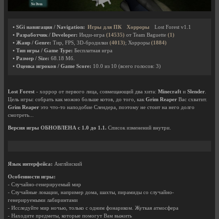
• SGi навигация / Navigation:
Игры для ПК
Хорроры
Lost Forest v1.1
• Разработчик / Developer:
Инди-игра
(14535)
от Team Baguette
(1)
• Жанр / Genre:
Тир, FPS, 3D-бродилки
(4013)
; Хорроры
(1884)
• Тип игры / Game Type:
Бесплатная игра
• Размер / Size:
68.18 Мб.
• Оценка игроков / Game Score:
10.0
из
10
(всего голосов:
3
)
Lost Forest
- хоррор от первого лица, совмещающий два хита:
Minecraft
и
Slender
.
Цель игры: собрать как можно больше котов, до того, как
Grim Reaper
Вас схватит.
Grim Reaper
это что-то наподобие Слендера, поэтому не стоит на него долго
смотреть...
Версия игры ОБНОВЛЕНА с 1.0 до 1.1.
Список изменений внутри.
Язык интерфейса:
Англйиский
Особенности игры:
- Случайно-генерируемый мир
- Случайные локации, например дома, шахты, пирамиды со случайно-
генерируемыми лабиринтами
- Исследуйте мир ночью, только с одним фонариком. Жуткая атмосфера
- Находите предметы, которые помогут Вам выжить