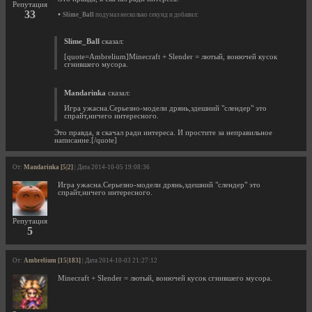
Репутация
33
•
Slime_Ball
подумал несколько секунд и добавил:
Slime_Ball
сказал:
[quote=Ambrelium]Minecraft + Slender = лютый, вонючей кусок
сгнившего мусора.
Mandarinka
сказал:
Игра ужасна.Серьезно-модели дрянь,здешний "слендер" это
спрайт,ничего интересного.
Это правда, я скачал ради интереса. И простите за неправильное
написание.[/quote]
От:
Mandarinka [5|2]
| Дата 2014-10-05 19:08:36
Игра ужасна.Серьезно-модели дрянь,здешний "слендер" это
спрайт,ничего интересного.
Репутация
5
От:
Ambrelium [15|183]
| Дата 2014-10-03 21:27:12
Minecraft + Slender = лютый, вонючей кусок сгнившего мусора.