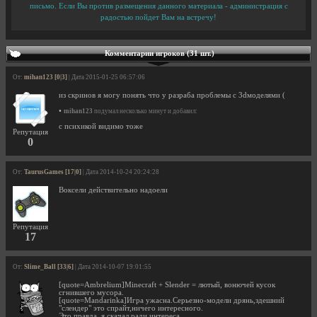
письмо. Если Вы против размещения данного материала - администрация с
радостью пойдет Вам на встречу!
Комментарии игроков (31 шт.)
От:
mihan123 [0|3]
| Дата 2015-01-25 06:57:06
из скринов я могу понять что у разраба проблемы с 3dмоделями (
•
mihan123
подумал несколько минут и добавил:
с психикой видимо тоже
Репутация
0
От:
TaurusGames [17|0]
| Дата 2014-10-24 20:24:28
Воксели действительно надоели
Репутация
17
От:
Slime_Ball [33|6]
| Дата 2014-10-07 19:01:55
[quote=Ambrelium]Minecraft + Slender = лютый, вонючей кусок
сгнившего мусора.
[quote=Mandarinka]Игра ужасна.Серьезно-модели дрянь,здешний
"слендер" это спрайт,ничего интересного.
Это правда, я скачал ради интереса.