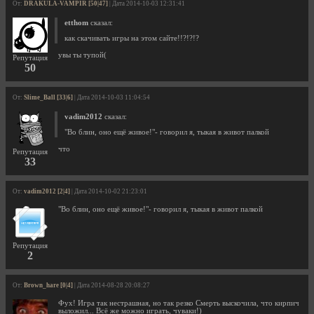
От:
DRAKULA-VAMPIR [50|47]
| Дата 2014-10-03 12:31:41
etthom
сказал:
как скачивать игры на этом сайте!!?!?!?
увы ты тупой(
Репутация
50
От:
Slime_Ball [33|6]
| Дата 2014-10-03 11:04:54
vadim2012
сказал:
"Во блин, оно ещё живое!"- говорил я, тыкая в живот палкой
что
Репутация
33
От:
vadim2012 [2|4]
| Дата 2014-10-02 21:23:01
"Во блин, оно ещё живое!"- говорил я, тыкая в живот палкой
Репутация
2
От:
Brown_hare [0|4]
| Дата 2014-08-28 20:08:27
Фух! Игра так нестрашная, но так резко Смерть выскочила, что кирпич
выложил... Всё же можно играть, чуваки!)