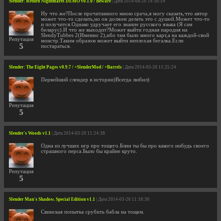
Slender: Return Nightmares DEMO v0.1.0 / Beware
| Дата 2014-08-26 19:30:54
Ну что же?После прочитанного мною срача,я могу сказать,что автор
может что-то сделать,но он должен делать это с душой.Может что-то
и получится.Однако удручает его знание русского языка (Я сам
беларус).И что же выходит?Может выйти годная пародия на
SlendyTubbes 2(Именно 2),ибо там было много карт,а на каждой-свой
Репутация
монстр.Таким образом может выйти неплохая бегалка.Если
5
постараться.
Slender: The Eight Pages v0.9.7 / +SlenderMod / +Barrels
| Дата 2014-03-20 11:25:24
Первейший слендер в истории)Всегда любил)
Репутация
5
Slender's Woods v1.1
| Дата 2014-03-20 11:24:38
Одна из лучших игр про тощего.Блин ты бы про какого нибудь своего
страшного перса.Было бы крайне круто.
Репутация
5
Slender Man's Shadow. Special Edition v1.1
| Дата 2014-03-20 11:18:30
Свинская попытка срубить бабла на тощем.