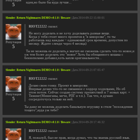
Репутация
идея,но было бы куда лучше...
5
Slender: Return Nightmares DEMO v0.1.0 / Beware
| Дата 2014-09-22 15:00:01
RIOT22222
сказал:
Не могу доделать и не хочу доделывать разные вещи.
Когда у тебя стоит много проектов в "в заморозке", то ты
работаешь над каждым ~ одинаковый срок времени, допустим по
Репутация
месяцу. Ждите сленди через 4 месяца)
5
Ты не можешь ее доделать,а значит-не сможешь сделать что-то новое,и
уж тем более доделать это "новое".Хоть бы обещанного кошака с
бензопилами добавил,хоть капля оригинальности...
Slender: Return Nightmares DEMO v0.1.0 / Beware
| Дата 2014-09-21 07:05:47
RIOT22222
сказал:
Делаю свою гонку. Проект в заморозке.
Впервые делаю что-то не связанное с хоррор ходилками, Но об
этом потом. Сейчас создаю систему препятствий и 7 новых карт. +
Репутация
Тюнинг(Миниганы, мечи, РПГ и т.п.). Так что, я думаю
5
сосредоточусь только на ней.
Ты даже не можешь доделать банальную игрушку в стиле "похождения
тощего",куда уж тебе?
Slender: Return Nightmares DEMO v0.1.0 / Beware
| Дата 2014-09-20 17:46:32
RIOT22222
сказал:
Я, пожалуй, был не прав, когда думал, что ты знаешь русский язык.