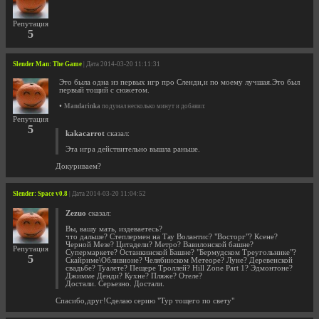
Репутация
5
Slender Man: The Game
| Дата 2014-03-20 11:11:31
Это была одна из первых игр про Сленди,и по моему лучшая.Это был
первый тощий с сюжетом.
•
Mandarinka
подумал несколько минут и добавил:
Репутация
5
kakacarrot
сказал:
Эта игра действительно вышла раньше.
Докуриваем?
Slender: Space v0.8
| Дата 2014-03-20 11:04:52
Zezuo
сказал:
Вы, вашу мать, издеваетесь?
что дальше? Степлермен на Тау Волантис? "Восторг"? Ксене?
Черной Мезе? Цитадели? Метро? Вавилонской башне?
Репутация
Супермаркете? Останкинской Башне? "Бермудском Треугольнике"?
5
Скайриме\Обливионе? Челябинском Метеоре? Луне? Деревенской
свадьбе? Туалете? Пещере Троллей? Hill Zone Part 1? Эдмонтоне?
Джимме Денди? Кухне? Пляже? Отеле?
Достали. Серьезно. Достали.
Спасибо,друг!Сделаю серию "Тур тощего по свету"