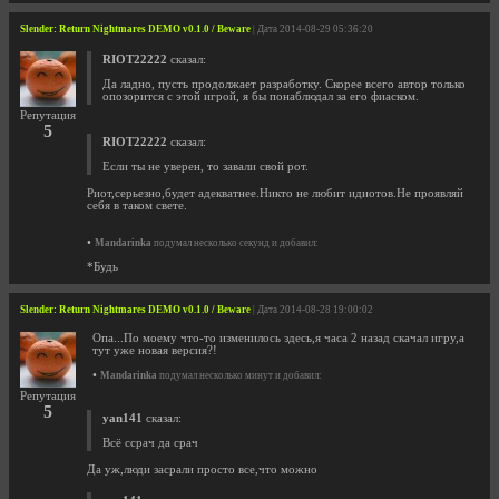
Slender: Return Nightmares DEMO v0.1.0 / Beware
| Дата 2014-08-29 05:36:20
RIOT22222
сказал:
Да ладно, пусть продолжает разработку. Скорее всего автор только
опозорится с этой игрой, я бы понаблюдал за его фиаском.
Репутация
5
RIOT22222
сказал:
Если ты не уверен, то завали свой рот.
Риот,серьезно,будет адекватнее.Никто не любит идиотов.Не проявляй
себя в таком свете.
•
Mandarinka
подумал несколько секунд и добавил:
*Будь
Slender: Return Nightmares DEMO v0.1.0 / Beware
| Дата 2014-08-28 19:00:02
Опа...По моему что-то изменилось здесь,я часа 2 назад скачал игру,а
тут уже новая версия?!
•
Mandarinka
подумал несколько минут и добавил:
Репутация
5
yan141
сказал:
Всё ссрач да срач
Да уж,люди засрали просто все,что можно