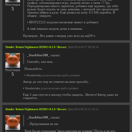
графон, оптимизировал игру, подъём лично у меня +7 fps.
Репутация
Отредактировал много скриптов, добавил ещё задание, где тебе
5
нужно будет играть за саму девушку, с которой это происходит.
Заменил айфон в руке. Ещё решил на unity 4.5.0f6 перейти. В
общем - увидите.
• RIOT22222 подумал несколько минут и добавил:
А ещё изменил модель дома и машины.
Проверим...Все равно слендер уже всех,ну,за@#!л.
Slender: Return Nightmares DEMO v0.1.0 / Beware
| Дата 2014-09-27 08:50:24
_StarkSter500_
сказал:
Спасибо, она моя..
Пожалуйста.
Репутация
5
•
Mandarinka
думал несколько дней и добавил:
Автор до сих пор не ответил на мою просьбу...
•
Mandarinka
думал несколько дней и добавил:
Еще 2 дня спустя я захожу,чтобы увидеть...Ничего!Автор даже не
старается...
Slender: Return Nightmares DEMO v0.1.0 / Beware
| Дата 2014-09-23 12:16:15
_StarkSter500_
сказал:
...Придуманная не им.
Хотя бы не очередная "мига парудия на тощива".Пусть и не его