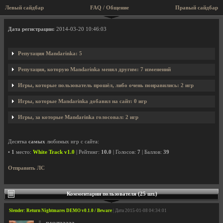
Левый сайдбар
FAQ / Общение
Правый сайдбар
Профиль пользователя Mandarinka
Дата регистрации:
2014-03-20 10:46:03
Репутация Mandarinka: 5
Репутация, которую Mandarinka менял другим: 7 изменений
Игры, которые пользователь прошёл, либо очень понравились: 2 игр
Игры, которые Mandarinka добавил на сайт: 0 игр
Игры, за которые Mandarinka голосовал: 2 игр
Десятка
самых
любимых игр с сайта:
•
1
место:
White Track v1.0
| Рейтинг:
10.0
| Голосов:
7
| Баллов:
39
Отправить ЛС
Комментарии пользователя (25 шт.)
Slender: Return Nightmares DEMO v0.1.0 / Beware
| Дата 2015-01-08 04:34:01