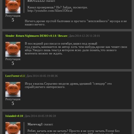
RIOT22222
сказал:
Канал проверяешь? Не? Зайди, посмотри.
http://youtube.com/Alien1Ofical
Репутация
5
Ничего,кроме пустой балтовни и прочего "лепсплейного" мусора я не
нашел ничего.
Slender: Return Nightmares DEMO v0.1.0 / Beware
| Дата 2014-12-26 11:28:01
В последний раз писал в октябре,зашел под новый
год,узнать,занимается ли автор хоть чем-нибудь,кроме как чешет свои
яйца.Увидел лишь текст,в котором ясно дали понять,что нового
контента можно не ждать.
Репутация
5
Lost Forest v1.1
| Дата 2014-10-05 19:08:36
Игра ужасна.Серьезно-модели дрянь,здешний "слендер" это
спрайт,ничего интересного.
Репутация
5
Islanded v0.10
| Дата 2014-10-05 19:06:59
Marovag1
сказал:
Ребят, качать или не качать? Просто я не хочу качать Forest без