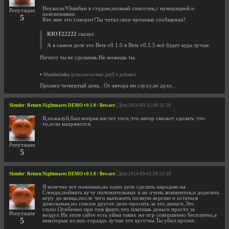
Неужели?Ошибки в студию,полный списочек,с нумерацией и
Репутация
пояснениями.
5
Кто мне это говорит?Ты читал свои прошлые сообщения?
RIOT22222
сказал:
А в самом деле это Beta v0.1.0 в Beta v0.1.5 всё будет куда лучше.
Ничего ты не сделаешь.Не можешь ты.
•
Mandarinka
думал несколько дней и добавил:
Прошел четвертый день...От автора ни слуху,не духу...
Slender: Return Nightmares DEMO v0.1.0 / Beware
| Дата 2014-09-12 09:32:26
Я,пожалуй,был неправ насчет того,что автор сможет сделать что-
то,если напряжется.
Репутация
5
Slender: Return Nightmares DEMO v0.1.0 / Beware
| Дата 2014-09-01 08:53:39
Я конечно все понимаю,но одно дело сделать пародию на
Сленди,поймать кучу положительных и не очень комментов,и доделать
игру до конца,после чего выложить полную версию и остаться
довольным,но совсем другое дело-просить за это деньги.Это
глупо.Особенно при том факте,что платишь деньги просто за
Репутация
воздух.На этом сайте есть уйма таких же игр совершенно бесплатно,а
5
некоторые из них-гораздо лучше это кусочка.Ты убил проект.