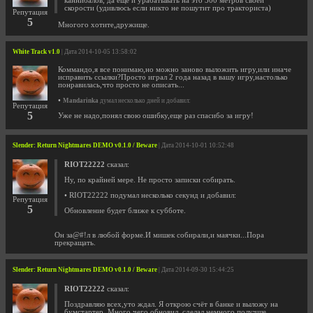
каннибалов, да ещё и урабатывать на это 300 метров своей
скорости (удивлюсь если никто не пошутит про тракториста)
Репутация
5
Многого хотите,дружище.
White Track v1.0
| Дата 2014-10-05 13:58:02
Коммандо,я все понимаю,но можно заново выложить игру,или иначе
исправить ссылки?Просто играл 2 года назад в вашу игру,настолько
понравилась,что просто не описать...
•
Mandarinka
думал несколько дней и добавил:
Репутация
5
Уже не надо,понял свою ошибку,еще раз спасибо за игру!
Slender: Return Nightmares DEMO v0.1.0 / Beware
| Дата 2014-10-01 10:52:48
RIOT22222
сказал:
Ну, по крайней мере. Не просто записки собирать.
• RIOT22222 подумал несколько секунд и добавил:
Репутация
5
Обновление будет ближе к субботе.
Он за@#!л в любой форме.И мишек собирали,и маячки...Пора
прекращать.
Slender: Return Nightmares DEMO v0.1.0 / Beware
| Дата 2014-09-30 15:44:25
RIOT22222
сказал:
Поздравляю всех,уто ждал. Я открою счёт в банке и выложу на
бумстартер. Много чего обновил, сделал немного получше