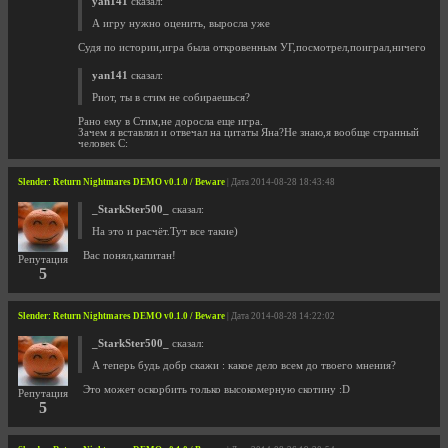
yan141
сказал:
А игру нужно оценить, выросла уже
Судя по истории,игра была откровенным УГ,посмотрел,поиграл,ничего
yan141
сказал:
Риот, ты в стим не собираешься?
Рано ему в Стим,не доросла еще игра.
Зачем я вставлял и отвечал на цитаты Яна?Не знаю,я вообще странный
человек С:
Slender: Return Nightmares DEMO v0.1.0 / Beware
| Дата 2014-08-28 18:43:48
_StarkSter500_
сказал:
На это и расчёт.Тут все такие)
Вас понял,капитан!
Репутация
5
Slender: Return Nightmares DEMO v0.1.0 / Beware
| Дата 2014-08-28 14:22:02
_StarkSter500_
сказал:
А теперь будь добр скажи : какое дело всем до твоего мнения?
Это может оскорбить только высокомерную скотину :D
Репутация
5