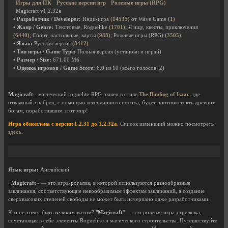
Игры для ПК
Русские версии игр
Ролевые игры (RPG)
Magicraft v1.2.32a
• Разработчик / Developer:
Инди-игра
(14535)
от Wave Game
(1)
• Жанр / Genre:
Текстовые, Roguelike
(1701)
; Я ищу, квесты, приключения
(6440)
; Спорт, настольные, карты
(988)
; Ролевые игры (RPG)
(3505)
• Язык:
Русская версия
(8412)
• Тип игры / Game Type:
Полная версия (установи и играй)
• Размер / Size:
671.00 Мб.
• Оценка игроков / Game Score:
6.0
из
10
(всего голосов:
2
)
Magicraft
- магический roguelite-RPG-экшен в стиле
The Binding of Isaac
, где
отважный храбрец, с помощью легендарного посоха, будет противостоять древним
богам, поработившим этот мир!
Игра обновлена с версии 1.2.31 до 1.2.32a.
Список изменений можно посмотреть
здесь
.
Язык игры:
Английский
«
Magicraft
» — это игра-рогалик, в которой используются разнообразные
заклинания, соответствующие невообразимым эффектам заклинаний, а создание
сверхвысоких степеней свободы не может быть исчерпано даже разработчиками.
Кто не хочет быть великим магом? "
Magicraft
" — это ролевая игра-стрелялка,
сочетающая в себе элементы Roguelike и магического строительства. Путешествуйте