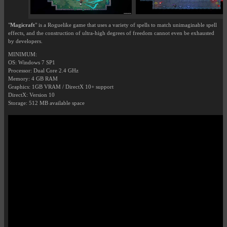
"
Magicraft
" is a Roguelike game that uses a variety of spells to match unimaginable spell
effects, and the construction of ultra-high degrees of freedom cannot even be exhausted
by developers.
MINIMUM:
OS: Windows 7 SP1
Processor: Dual Core 2.4 GHz
Memory: 4 GB RAM
Graphics: 1GB VRAM / DirectX 10+ support
DirectX: Version 10
Storage: 512 MB available space