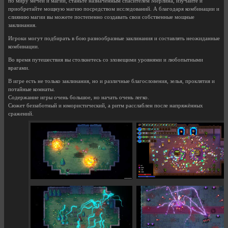
по миру мечей и магии, станьте назначенным спасителем Мерлина, изучайте и
приобретайте мощную магию посредством исследований. А благодаря комбинации и
слиянию магии вы можете постепенно создавать свои собственные мощные
заклинания.
Игроки могут подбирать в бою разнообразные заклинания и составлять неожиданные
комбинации.
Во время путешествия вы столкнетесь со зловещими уровнями и любопытными
врагами.
В игре есть не только заклинания, но и различные благословения, зелья, проклятия и
потайные комнаты.
Содержание игры очень большое, но начать очень легко.
Сюжет беззаботный и юмористический, а ритм расслаблен после напряжённых
сражений.