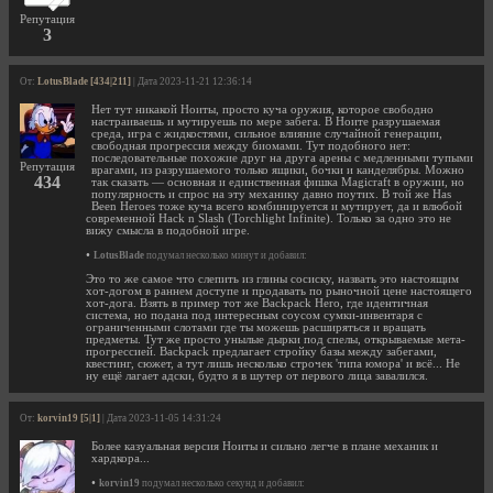
Репутация
3
От:
LotusBlade [434|211]
| Дата 2023-11-21 12:36:14
Нет тут никакой Ноиты, просто куча оружия, которое свободно
настраиваешь и мутируешь по мере забега. В Ноите разрушаемая
среда, игра с жидкостями, сильное влияние случайной генерации,
свободная прогрессия между биомами. Тут подобного нет:
последовательные похожие друг на друга арены с медленными тупыми
Репутация
врагами, из разрушаемого только ящики, бочки и канделябры. Можно
434
так сказать — основная и единственная фишка Magicraft в оружии, но
популярность и спрос на эту механику давно поутих. В той же Has
Been Heroes тоже куча всего комбинируется и мутирует, да и влюбой
современной Hack n Slash (Torchlight Infinite). Только за одно это не
вижу смысла в подобной игре.
•
LotusBlade
подумал несколько минут и добавил:
Это то же самое что слепить из глины сосиску, назвать это настоящим
хот-догом в раннем доступе и продавать по рыночной цене настоящего
хот-дога. Взять в пример тот же Backpack Hero, где идентичная
система, но подана под интересным соусом сумки-инвентаря с
ограниченными слотами где ты можешь расширяться и вращать
предметы. Тут же просто унылые дырки под спелы, открываемые мета-
прогрессией. Backpack предлагает стройку базы между забегами,
квестинг, сюжет, а тут лишь несколько строчек 'типа юмора' и всё... Не
ну ещё лагает адски, будто я в шутер от первого лица завалился.
От:
korvin19 [5|1]
| Дата 2023-11-05 14:31:24
Более казуальная версия Ноиты и сильно легче в плане механик и
хардкора...
•
korvin19
подумал несколько секунд и добавил: