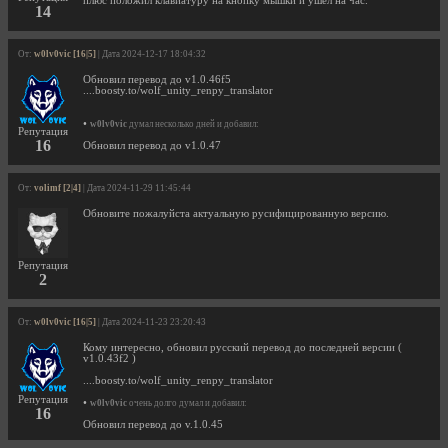
плюс положил клавиатуру на кнопку мышки и ушёл на час.
14
От:
w0lv0vic [16|5]
| Дата 2024-12-17 18:04:32
Обновил перевод до v1.0.46f5
....boosty.to/wolf_unity_renpy_translator
•
w0lv0vic
думал несколько дней и добавил:
Репутация
16
Обновил перевод до v1.0.47
От:
volimf [2|4]
| Дата 2024-11-29 11:45:44
Обновите пожалуйста актуальную русифицированную версию.
Репутация
2
От:
w0lv0vic [16|5]
| Дата 2024-11-23 23:20:43
Кому интересно, обновил русский перевод до последней версии (
v1.0.43f2 )
....boosty.to/wolf_unity_renpy_translator
Репутация
•
w0lv0vic
очень долго думал и добавил:
16
Обновил перевод до v.1.0.45