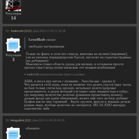
Репутация
14
От:
AndrewKt [3|12]
| Дата 2023-12-03 22:28:58
LotusBlade
сказал:
свободно настраиваешь
Только по факту в этом нет смысла, винтовка на молнии (взрывные),
Репутация
узи на патонах порядка(против Хаоса), пистолет на горючих/ледяных
3
(на добивание)
Максимум ставил область урона для молнии, в остальном просто
пропал смысл когда понял насколько это мощная комбинация
•
AndrewKt
подумал несколько минут и добавил:
Аййй, я писал про магов с пушками... Знал бы как - удалил ))
Что касается этой игры, пока не понятно что делать спустя пару часов,
на базе только слоты под оружие, начальное золото/здоровье
прокачивается, и дедок который улучшает сами локации (как в хейдс,
где например количество золотых кувшинов прокачивать можно),
дальше вроде как ждём обновлений, может ещё чего на базу добавят.
Графон как по мне странный... Будто оружие, врагов и локации делали
разные люди, вообще целостно не смотрится. НО ЗА JOJO аватарку
однозначно лайк
От:
beingadick [3|2]
| Дата 2023-11-30 18:45:39
обновите