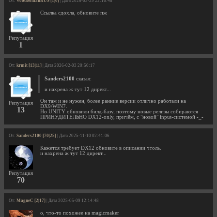
От:
VoodoomanRUS [1|0]
| Дата 2026-03-29 22:16:48
Ссылка сдохла, обновите пж
Репутация
1
От:
krmit [13|11]
| Дата 2026-02-03 20:50:17
Sanders2100
сказал:
и нахрена ж тут 12 директ...
Он там и не нужен, более ранние версии отлично работали на
Репутация
DX9/WIN7.
13
Но UNITY обновили билд-базу, поэтому новые релизы собираются
ПРИНУДИТЕЛЬНО DX12-only, причём, с "новой" input-системой -_-
От:
Sanders2100 [70|25]
| Дата 2025-11-10 02:41:06
Кажется требует DX12 обновите в описании чтоль.
и нахрена ж тут 12 директ...
Репутация
70
От:
MagneC [2|17]
| Дата 2025-05-09 12:14:48
о, что-то похожее на magicmaker