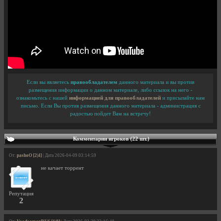
Если вы являетесь
правообладателем
данного материала и вы против
размещения информации о данном материале, либо ссылок на него -
ознакомьтесь с нашей
информацией для правообладателей
и присылайте нам
письмо. Если Вы против размещения данного материала - администрация с
радостью пойдет Вам на встречу!
Комментарии игроков (22 шт.)
От:
pashoO [2|4]
| Дата 2026-04-09 03:14:59
не качает торрент
Репутация
2