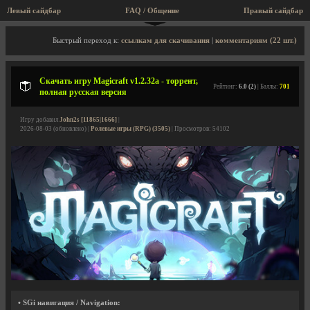
Левый сайдбар
FAQ / Общение
Правый сайдбар
Описание игры, торрент, скриншоты, видео
Быстрый переход к:
ссылкам для скачивания
|
комментариям (22 шт.)
Скачать игру Magicraft v1.2.32a - торрент,
Рейтинг:
6.0 (2)
| Баллы:
701
полная русская версия
Игру добавил
John2s [11865|1666]
|
2026-08-03 (обновлено) |
Ролевые игры (RPG) (3505)
| Просмотров: 54102
• SGi навигация / Navigation: