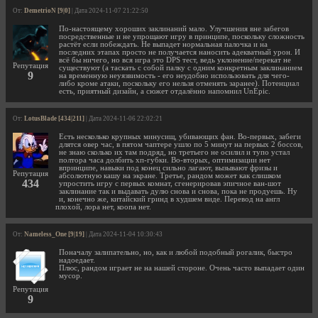
От:
DemetrioN [9|0]
| Дата 2024-11-07 21:22:50
По-настоящему хороших заклинаний мало. Улучшения вне забегов
посредственные и не упрощают игру в принципе, поскольку сложность
растёт если побеждать. Не выпадет нормальная палочка и на
последних этапах просто не получается наносить адекватный урон. И
всё бы ничего, но вся игра это DPS тест, ведь уклонение/перекат не
Репутация
существуют (а таскать с собой палку с одним конкретным заклинанием
9
на временную неуязвимость - его неудобно использовать для чего-
либо кроме атаки, поскольку его нельзя отменять заранее). Потенциал
есть, приятный дизайн, а сюжет отдалённо напомнил UnEpic.
От:
LotusBlade [434|211]
| Дата 2024-11-06 22:02:21
Есть несколько крупных минусищ, убивающих фан. Во-первых, забеги
длятся овер час, в пятом чаптере ушло по 5 минут на первых 2 боссов,
не знаю сколько их там подряд, но третьего не осилил и тупо устал
полтора часа долбить хп-губки. Во-вторых, оптимизации нет
впринципе, навыки под конец сильно лагают, вызывают фризы и
Репутация
абсолютную кашу на экране. Третье, рандом может как слишком
434
упростить игру с первых комнат, сгенерировав эпичное ван-шот
заклинание так и выдавать дулю снова и снова, пока не продуешь. Ну
и, конечно же, китайский гринд в худшем виде. Перевод на англ
плохой, лора нет, коопа нет.
От:
Nameless_One [9|19]
| Дата 2024-11-04 10:30:43
Поначалу залипательно, но, как и любой подобный рогалик, быстро
надоедает.
Плюс, рандом играет не на нашей стороне. Очень часто выпадает один
мусор.
Репутация
9