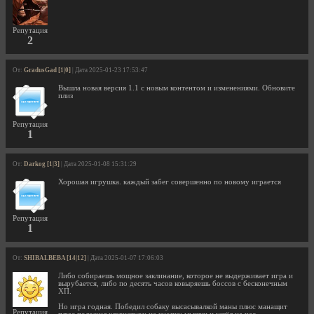
Репутация
2
От:
GradusGad [1|0]
| Дата 2025-01-23 17:53:47
Вышла новая версия 1.1 с новым контентом и изменениями. Обновите
плиз
Репутация
1
От:
Darkog [1|3]
| Дата 2025-01-08 15:31:29
Хорошая игрушка. каждый забег совершенно по новому играется
Репутация
1
От:
SHIBALBEBA [14|12]
| Дата 2025-01-07 17:06:03
Либо собираешь мощное заклинание, которое не выдерживает игра и
вырубается, либо по десять часов ковыряешь боссов с бесконечным
ХП.
Но игра годная. Победил собаку высасывалкой маны плюс манащит
Репутация