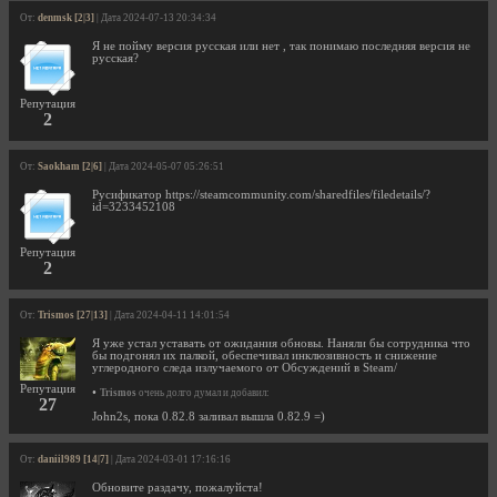
От:
denmsk [2|3]
| Дата 2024-07-13 20:34:34
Я не пойму версия русская или нет , так понимаю последняя версия не
русская?
Репутация
2
От:
Saokham [2|6]
| Дата 2024-05-07 05:26:51
Русификатор https://steamcommunity.com/sharedfiles/filedetails/?
id=3233452108
Репутация
2
От:
Trismos [27|13]
| Дата 2024-04-11 14:01:54
Я уже устал уставать от ожидания обновы. Наняли бы сотрудника что
бы подгонял их палкой, обеспечивал инклюзивность и снижение
углеродного следа излучаемого от Обсуждений в Steam/
Репутация
•
Trismos
очень долго думал и добавил:
27
John2s, пока 0.82.8 заливал вышла 0.82.9 =)
От:
daniil989 [14|7]
| Дата 2024-03-01 17:16:16
Обновите раздачу, пожалуйста!