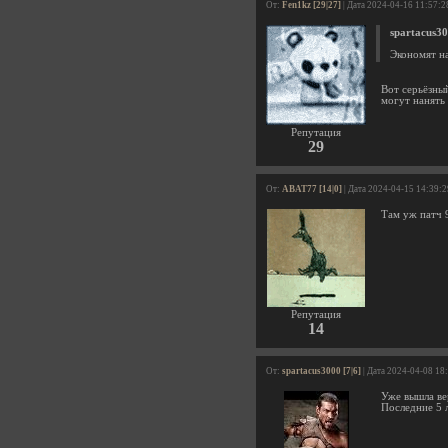
От:
Fen1kz [29|27]
| Дата 2024-04-16 11:57:2
spartacus3
Экономят на
Вот серьёзный
могут нанять
Репутация
29
От:
ABAT77 [14|0]
| Дата 2024-04-15 14:39:2
Там уж патч 
Репутация
14
От:
spartacus3000 [7|6]
| Дата 2024-04-08 18
Уже вышла вер
Последние 5 