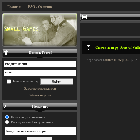
Главная
FAQ / Общение
Скачать игру Sons of Valh
Привет, Гость!
Игру добавил
John2s [11865|1666]
| 2025-
Чужой компьютер
Зарегистрироваться
Забыл пароль
Поиск игр
Поиск игр по названию
Расширенный Google-поиск