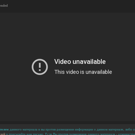
mended
телем
данного материала и вы против размещения информации о данном материале, либо сс
лей
и присылайте нам письмо. Если Вы против размещения данного материала - администра