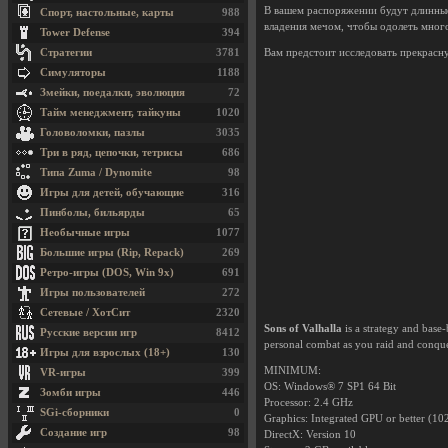
В вашем распоряжении будут длинные
Спорт, настольные, карты
988
владения мечом, чтобы одолеть мног
Tower Defense
394
Стратегии
3781
Вам предстоит исследовать прекрасну
Симуляторы
1188
Змейки, поедалки, эволюция
72
Тайм менеджмент, тайкуны
1020
Головоломки, пазлы
3035
Три в ряд, цепочки, тетрисы
686
Типа Zuma / Dynomite
98
Игры для детей, обучающие
316
Пинболы, бильярды
65
Необычные игры
1077
Большие игры (Rip, Repack)
269
Ретро-игры (DOS, Win 9x)
691
Игры пользователей
272
Сетевые / ХотСит
2320
Sons of Valhalla
is a strategy and base
Русские версии игр
8412
personal combat as you raid and conqu
Игры для взрослых (18+)
130
MINIMUM:
VR-игры
399
OS: Windows® 7 SP1 64 Bit
Зомби игры
446
Processor: 2.4 GHz
SGi-сборники
0
Graphics: Integrated GPU or better (1
Создание игр
98
DirectX: Version 10