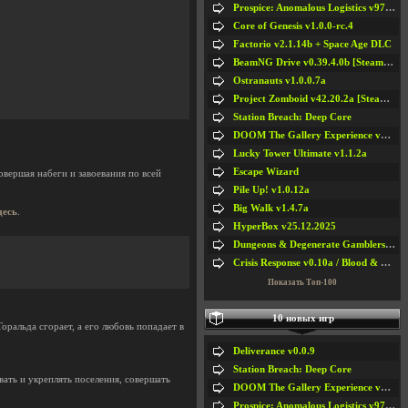
Prospice: Anomalous Logistics v97 [Playtest]
Core of Genesis v1.0.0-rc.4
Factorio v2.1.14b + Space Age DLC
BeamNG Drive v0.39.4.0b [Steam Early Access]
Ostranauts v1.0.0.7a
Project Zomboid v42.20.2a [Steam Early Access]
Station Breach: Deep Core
DOOM The Gallery Experience v1.4.2
Lucky Tower Ultimate v1.1.2a
Escape Wizard
овершая набеги и завоевания по всей
Pile Up! v1.0.12a
Big Walk v1.4.7a
десь
.
HyperBox v25.12.2025
Dungeons & Degenerate Gamblers v2.0.2a
Crisis Response v0.10a / Blood & Bullet
Показать Топ-100
10 новых игр
оральда сгорает, а его любовь попадает в
Deliverance v0.0.9
Station Breach: Deep Core
вать и укреплять поселения, совершать
DOOM The Gallery Experience v1.4.2
Prospice: Anomalous Logistics v97 [Playtest]