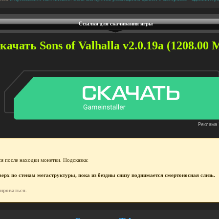
Ссылки для скачивания игры
качать Sons of Valhalla v2.0.19a (1208.00 М
я после находки монетки. Подсказка:
рх по стенам мегаструктуры, пока из бездны снизу поднимается смертоносная слизь.
рироваться
.