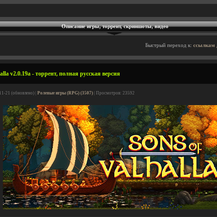
Описание игры, торрент, скриншоты, видео
Быстрый переход к:
ссылкам 
alla v2.0.19a - торрент, полная русская версия
11-21 (обновлено) |
Ролевые игры (RPG) (3507)
| Просмотров: 23592