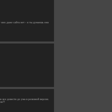
у них даже сайта нет - и ты думаешь они
о все довести до ума в релизной версии.
ли?!