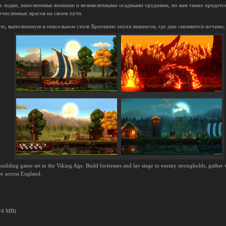
 лодки, наполненные воинами и великолепными осадными орудиями, но вам также придется 
очисленных врагов на своем пути.
ю, выполненную в пиксельном стиле Британию эпохи викингов, где дни сменяются ночами, 
-building game set in the Viking Age. Build fortresses and lay siege to enemy strongholds, gather
er across England.
024 MB)