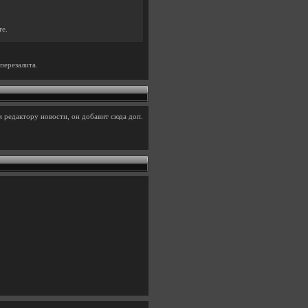
те.
перезалита.
 редактору новости, он добавит сюда доп.