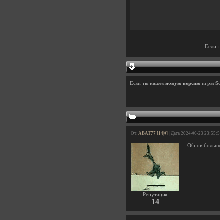
Если 
Если ты нашел
новую версию
игры
So
От:
ABAT77 [14|0]
| Дата 2024-06-23 23:55:5
Обнов больше
Репутация
14