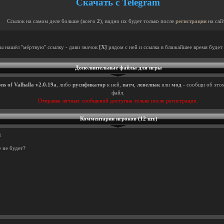
Скачать с Telegram
Ссылок на самом деле больше (всего
2
), видно их будет только после
регистрации
на сай
ты нашёл "мёртвую" ссылку - дави значок
[X]
рядом с ней и ссылка в ближайшее время будет 
Дополнительные файлы для игры
ns of Valhalla v2.0.19a
, либо
русификатор
к ней,
патч
,
левелпак
или
мод
- сообщи об этом
файл.
Отправка личных сообщений доступна только после регистрации.
Комментарии игроков (12 шт.)
1
 не будет?