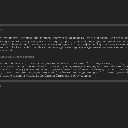
24
 то душновато. Все механики на месте, получаешь от игры то, что и ожидаешь, но предлож
пим армию, ходим героем просадить оборону врага, докупаем апгрейды, собираем всю банду
миссии. Боевые построения и прочие командирские потуги - фикция. Герой и так уже анигил
emous, The Last Faith и т.п. Нужно больше здоровья герою(иногда можно не заметить залп 
х зданий.
л несколько минут и добавил:
л либо больше стриться и командовать, либо махать шашкой. А так получается, что ты сует
 то обратно забор чинить и боевых бомжей строить, когда все наконц затихает тебе самому
тать, что ты за руны насобирал и что дают усиления в избушках. Кажется, что ты столько вс
ь, ну его нахер завтра досуечу миссию. А сейва то нема, сиди доигрывай! На самом деле с
то можно выяснить только из сообщения Стимовских обсуждениях. =)
1