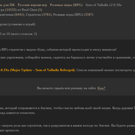
ы для ПК
Русские версии игр
Ролевые игры (RPG)
Sons of Valhalla v2.0.19a
гра
(14535)
от Pixel Chest
(1)
иключения
(6441)
; Стратегии
(3781)
; Ролевые игры (RPG)
(3507)
рсия (установи и играй)
5
из
10
(всего голосов:
2
)
я RPG-стратегия с видом сбоку, события которой происходят в эпоху викингов!
кие укрепления, собирайте воинов, садитесь на баркасы и лично участвуйте в сражениях, с
.0.19a (Major Update – Sons of Valhalla Reforged).
Список изменений можно посмотреть
з
Вы можете скрыть всю рекламу на сайте.
Как?
на, который отправляется в Англию, чтобы спасти любовь всей своей жизни. Когда деревня Т
альд клянется отомстить.
 сыграть роль как строителя, так и разрушителя в вашем походе по Англии. Вы будете разви
кие крепости.