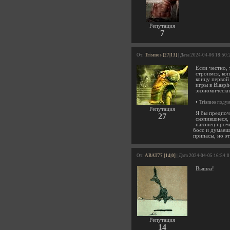
Репутация
7
От:
Trismos [27|13]
| Дата 2024-04-06 18:50:
Если честно,
строимся, ко
концу первой 
игры в Blasph
экономически
•
Trismos
подума
Репутация
Я бы предпоче
27
скопившиеся,
наконец прочи
босс и думаеш
припасы, но э
От:
ABAT77 [14|0]
| Дата 2024-04-05 16:54:0
Вышла!
Репутация
14