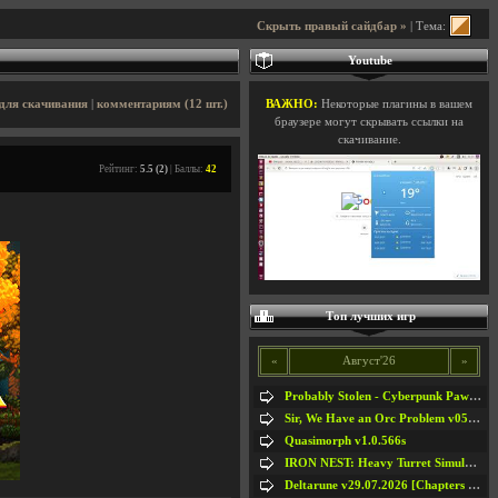
Скрыть правый сайдбар »
| Тема:
Youtube
для скачивания
|
комментариям (12 шт.)
ВАЖНО:
Некоторые плагины в вашем
браузере могут скрывать ссылки на
скачивание.
Рейтинг:
5.5 (2)
| Баллы:
42
Топ лучших игр
«
Август'26
»
Probably Stolen - Cyberpunk Pawnshop Simulator v048c [Playtest]
Sir, We Have an Orc Problem v05.08.2026
Quasimorph v1.0.566s
IRON NEST: Heavy Turret Simulator v1.0a
Deltarune v29.07.2026 [Chapters 1-5] / + RUS [Chapters 1-5]