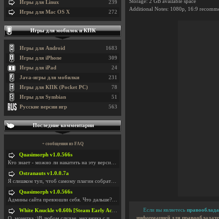
Storage: 2 GB available space
Игры для Linux
239
Additional Notes: 1080p, 16:9 recom
Игры для Mac OS X
272
Игры для мобилок и КПК
Игры для Android
1683
Игры для iPhone
309
Игры для iPad
24
Java-игры для мобилки
231
Игры для КПК (Pocket PC)
78
Игры для Symbian
51
Русские версии игр
563
Последние комментарии
+ сообщения из FAQ
Quasimorph v1.0.566s
Кто знает - можно ли накатить на эту версию моды?
Ostranauts v1.0.0.7a
Я слишком туп, чтоб самому плагин собрать. И что-т
Quasimorph v1.0.566s
Админы сайта превзошли себя. Что дальше? Засунь се
Если вы являетесь
правооблада
White Knuckle v0.60h [Steam Early Access]
информацией для правообладате
О. монетка ;)В любом случае, механика с поиском мо