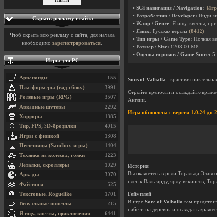
• SGi навигация / Navigation:
Игр
• Разработчик / Developer:
Инди-и
Скрыть рекламу с сайта
• Жанр / Genre:
Я ищу, квесты, пр
• Язык:
Русская версия
(8412)
Чтоб скрыть всю рекламу с сайта, для начала
• Тип игры / Game Type:
Полная ве
необходимо
зарегистрироваться
.
• Размер / Size:
1208.00 Мб.
• Оценка игроков / Game Score:
5.
Игры для PC
Арканоиды
155
Sons of Valhalla
- красивая пиксельна
Платформеры (вид сбоку)
3991
Стройте крепости и осаждайте вражес
Ролевые игры (RPG)
3507
Англии.
Аркадные шутеры
2292
Игра обновлена с версии 1.0.24 до 2
Хорроры
1885
Тир, FPS, 3D-бродилки
4015
Игры с физикой
1308
Песочницы (Sandbox-игры)
1404
Техника на колесах, гонки
1223
Леталки, скроллеры
1029
История
Вы окажетесь в роли Торальда Олавсо
Аркады
3070
плен к Вальгарду, ярлу викингов, Тор
Файтинги
625
Текстовые, Roguelike
1701
Геймплей
В игре
Sons of Valhalla
вам предстоит
Визуальные новеллы
215
набеги на деревни и осаждать вражес
Я ищу, квесты, приключения
6441