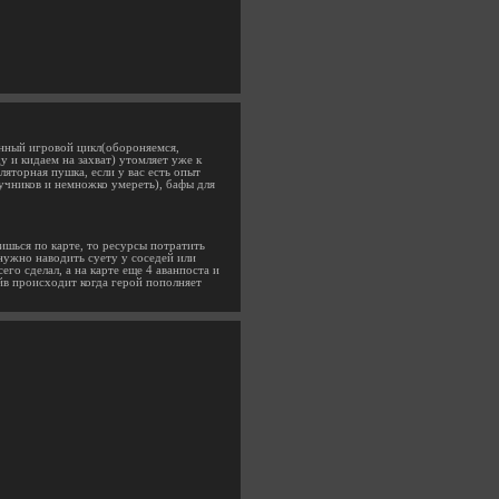
енный игровой цикл(обороняемся,
 и кидаем на захват) утомляет уже к
яторная пушка, если у вас есть опыт
лучников и немножко умереть), бафы для
ишься по карте, то ресурсы потратить
 нужно наводить суету у соседей или
его сделал, а на карте еще 4 аванпоста и
ейв происходит когда герой пополняет