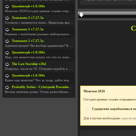
Quasimorph v1.0.566s
Монетки 2026Сегодня прямые ссылки открываются посл
Xenonauts 2 v7.27.3a
Согласен с комментом ниже...Выкроишь время чтобы з
С
Xenonauts 2 v7.27.3a
Решение с монетками реально имбецильное. Как сдела
Xenonauts 2 v7.27.3a
Администрация! Вы вообще адекватные? Какие монетки
Quasimorph v1.0.566s
Мда, эти монеточки искать это что-то новое в сфере
The Last Starship v26d
Пощупал, часов на 10. Отправил корабль в другую Га
Quasimorph v1.0.566s
Какие еще монетки? Что за чущь, дайте нормально ск
Probably Stolen - Cyberpunk Pawnshop Simulator v048c [Playtest]
Монетки 2026
Весьма занятная демка. Очень разнообразные механик
Сегодня прямые ссылки открываютс
Судорожно карабкаешься вве
Для участия необходимо
зарегист