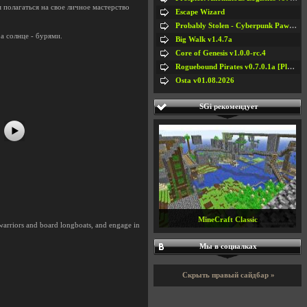
полагаться на свое личное мастерство
Escape Wizard
Probably Stolen - Cyberpunk Pawnshop Simulator v048c [Playtest]
а солнце - бурями.
Big Walk v1.4.7a
Core of Genesis v1.0.0-rc.4
#5
#6
Roguebound Pirates v0.7.0.1a [Playtest]
#7
#8
Osta v01.08.2026
SGi рекомендует
MineCraft Classic
 warriors and board longboats, and engage in
Мы в социалках
Скрыть правый сайдбар »