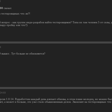
8
000
сказал:
 тестировщиках что ли?!
 вопрос - как группе инди-разрабов найти тестировщиков? Типа их там человек 5 от силы, 
 пару-тройку или что?)
9
9 вышел . Тут больше не обновляется?
:24:03
сия 1.0.14. Разработчик каждый день клепает обновы, в этом плане молодец, но можно был
лет, а может и больше, это уже стало обыкновенным делом. Экономят на тестировщиках что 