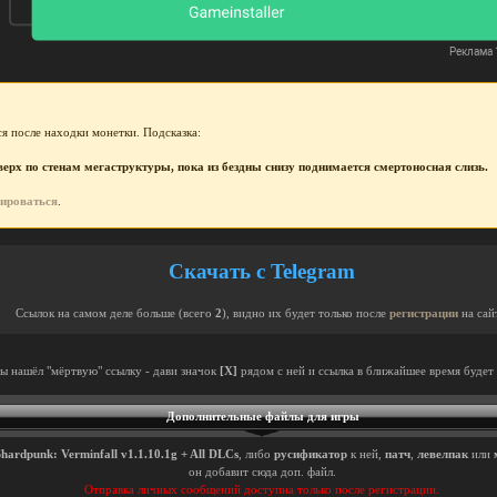
я после находки монетки. Подсказка:
рх по стенам мегаструктуры, пока из бездны снизу поднимается смертоносная слизь.
рироваться
.
Скачать с Telegram
Ссылок на самом деле больше (всего
2
), видно их будет только после
регистрации
на сай
ты нашёл "мёртвую" ссылку - дави значок
[X]
рядом с ней и ссылка в ближайшее время будет 
Дополнительные файлы для игры
Shardpunk: Verminfall v1.1.10.1g + All DLCs
, либо
русификатор
к ней,
патч
,
левелпак
или
он добавит сюда доп. файл.
Отправка личных сообщений доступна только после регистрации.