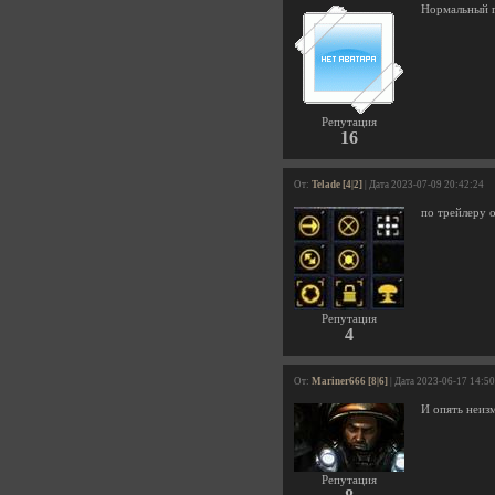
Нормальный г
Репутация
16
От:
Telade [4|2]
| Дата 2023-07-09 20:42:24
по трейлеру 
Репутация
4
От:
Mariner666 [8|6]
| Дата 2023-06-17 14:5
И опять неизм
Репутация