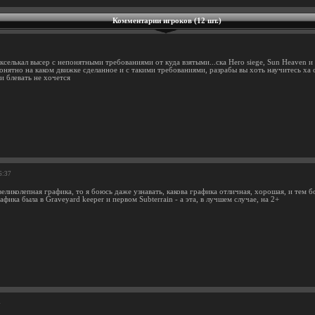
Комментарии игроков (12 шт.)
селькал высер с непонятными требованиями от куда взятыми...ска Hero siege, Sun Heaven и 
понятно на каком движке сделанное и с такими требованиями, разрабы вы хоть научитесь х
 и блевать не хочется
6:37
великолепная графика, то я боюсь даже узнавать, какова графика отличная, хорошая, и тем 
афика была в Graveyard keeper и первом Subterrain - а эта, в лучшем случае, на 2+
4