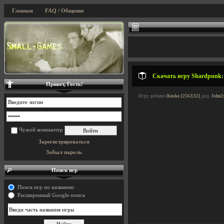
Главная
FAQ / Общение
Скачать игру Shardpunk: V
Привет, Гость!
Игру добавил
Kusko [2563|32]
, ред.
John2
Чужой компьютер
Зарегистрироваться
Забыл пароль
Поиск игр
Поиск игр по названию
Расширенный Google-поиск