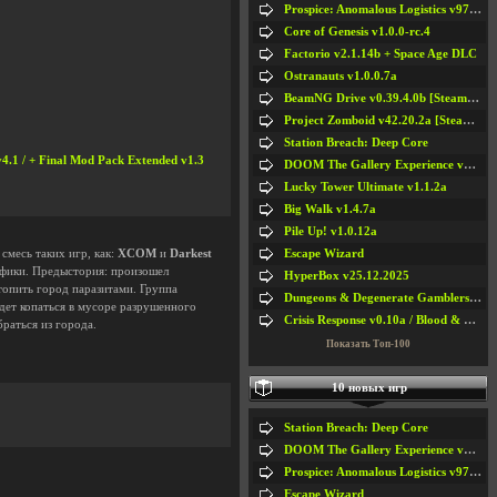
Prospice: Anomalous Logistics v97 [Playtest]
Core of Genesis v1.0.0-rc.4
Factorio v2.1.14b + Space Age DLC
Ostranauts v1.0.0.7a
BeamNG Drive v0.39.4.0b [Steam Early Access]
Project Zomboid v42.20.2a [Steam Early Access]
Station Breach: Deep Core
.1 / + Final Mod Pack Extended v1.3
DOOM The Gallery Experience v1.4.2
Lucky Tower Ultimate v1.1.2a
Big Walk v1.4.7a
Pile Up! v1.0.12a
Escape Wizard
смесь таких игр, как:
XCOM
и
Darkest
рафики. Предыстория: произошел
HyperBox v25.12.2025
опить город паразитами. Группа
Dungeons & Degenerate Gamblers v2.0.2a
дет копаться в мусоре разрушенного
Crisis Response v0.10a / Blood & Bullet
браться из города.
Показать Топ-100
10 новых игр
Station Breach: Deep Core
DOOM The Gallery Experience v1.4.2
Prospice: Anomalous Logistics v97 [Playtest]
Escape Wizard