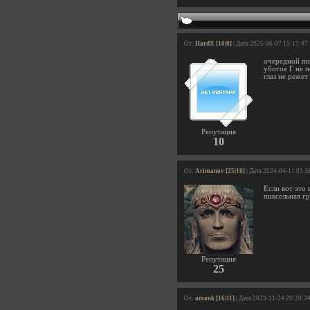
От:
HardX [10|0]
| Дата 2025-06-07 15:17:47
очередной пик
убогое Г не 
глаз не режет
Репутация
10
От:
Arimanov [25|10]
| Дата 2024-04-11 03:5
Если вот это 
пиксельная гр
Репутация
25
От:
amank [16|11]
| Дата 2023-11-24 20:20:3