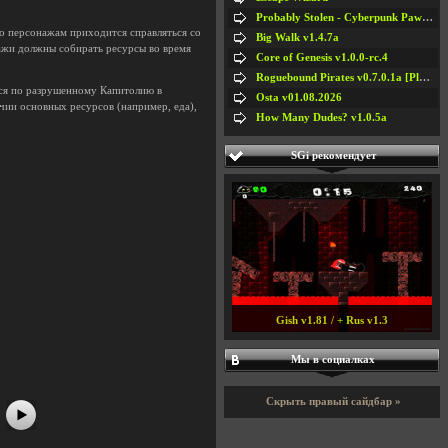
Probably Stolen - Cyberpunk Pawnshop Simulator v048c [Playtest]
то персонажам приходится справляться со
Big Walk v1.4.7a
нажи должны собирать ресурсы во время
Core of Genesis v1.0.0-rc.4
Roguebound Pirates v0.7.0.1a [Playtest]
ься по разрушенному Капитолию в
Osta v01.08.2026
чии основных ресурсов (например, еда),
How Many Dudes? v1.0.5a
SGi рекомендует
#5
#6
Gish v1.81 / + Rus v1.3
#7
#8
Мы в социалках
Скрыть правый сайдбар »