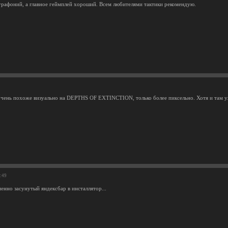
рафоний, а главное геймплей хороший. Всем любителями тактики рекомендую.
очень похоже визуально на DEPTHS OF EXTINCTION, только более пиксельно. Хотя и там у
0:49
енно засунутый яндексбар в инсталлятор...