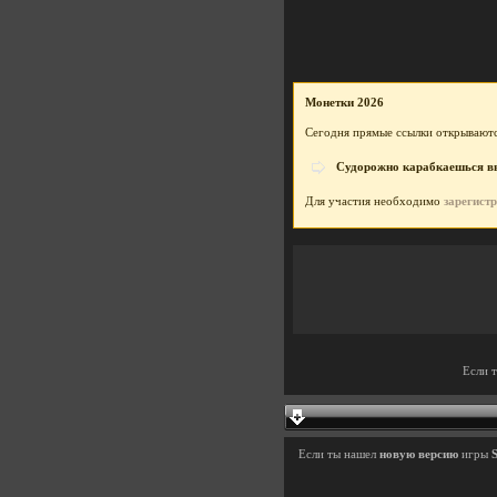
Монетки 2026
Сегодня прямые ссылки открываютс
Судорожно карабкаешься вве
Для участия необходимо
зарегист
Если 
Если ты нашел
новую версию
игры