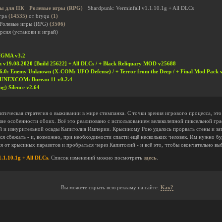
ы для ПК
Ролевые игры (RPG)
Shardpunk: Verminfall v1.1.10.1g + All DLCs
гра
(14535)
от bryqu
(1)
 Ролевые игры (RPG)
(3506)
рсия (установи и играй)
IGMA v3.2
n v19.08.2020 [Build 25622] + All DLCs / + Black Reliquary MOD v25688
: Enemy Unknown (X-COM: UFO Defense) / + Terror from the Deep / + Final Mod Pack v4
UNEXCOM: Bureau 11 v0.2.4
g) Silence v2.64
ктическая стратегия о выживании в мире стимпанка. С точки зрения игрового процесса, это 
шие особенности обоих. Всё это реализовано с использованием великолепной пиксельной г
 и изнурительной осады Капитолия Империи. Крысиному Рою удалось прорвать стены и зат
я сбежать - и, возможно, при необходимости спасти ещё нескольких человек. Им нужно бу
я от крысиных паразитов и пробраться через Капитолий - и всё это, чтобы окончательно вы
.1.10.1g + All DLCs.
Список изменений можно посмотреть
здесь
.
Вы можете скрыть всю рекламу на сайте.
Как?