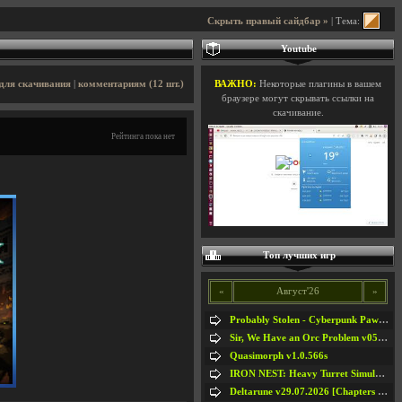
Скрыть правый сайдбар »
| Тема:
Youtube
для скачивания
|
комментариям (12 шт.)
ВАЖНО:
Некоторые плагины в вашем
браузере могут скрывать ссылки на
скачивание.
Рейтинга пока нет
Топ лучших игр
«
Август'26
»
Probably Stolen - Cyberpunk Pawnshop Simulator v048c [Playtest]
Sir, We Have an Orc Problem v05.08.2026
Quasimorph v1.0.566s
IRON NEST: Heavy Turret Simulator v1.0a
Deltarune v29.07.2026 [Chapters 1-5] / + RUS [Chapters 1-5]