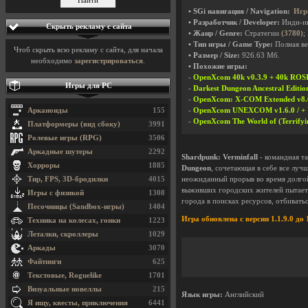
• SGi навигация / Navigation:
Игр
• Разработчик / Developer:
Инди-и
Скрыть рекламу с сайта
• Жанр / Genre:
Стратегии
(3780)
;
• Тип игры / Game Type:
Полная ве
Чтоб скрыть всю рекламу с сайта, для начала
• Размер / Size:
926.63 Мб.
необходимо
зарегистрироваться
.
• Похожие игры:
-
OpenXcom 40k v0.3.9 + 40k ROS
Игры для PC
-
Darkest Dungeon Ancestral Editio
-
OpenXcom: X-COM Extended v8.6.0
Арканоиды
155
-
OpenXcom UNEXCOM v1.6.0 / + 
-
OpenXcom The World of (Terrifyin
Платформеры (вид сбоку)
3991
Ролевые игры (RPG)
3506
Аркадные шутеры
2292
Shardpunk: Verminfall
- командная та
Хорроры
1885
Dungeon
, сочетающая в себе все луч
Тир, FPS, 3D-бродилки
4015
неожиданный прорыв во время долгой
выживших городских жителей пытаетс
Игры с физикой
1308
города в поисках ресурсов, отбиватьс
Песочницы (Sandbox-игры)
1404
Игра обновлена с версии 1.1.9.0 до 1
Техника на колесах, гонки
1223
Леталки, скроллеры
1029
Аркады
3070
Файтинги
625
Текстовые, Roguelike
1701
Визуальные новеллы
215
Язык игры:
Английский
Я ищу, квесты, приключения
6441