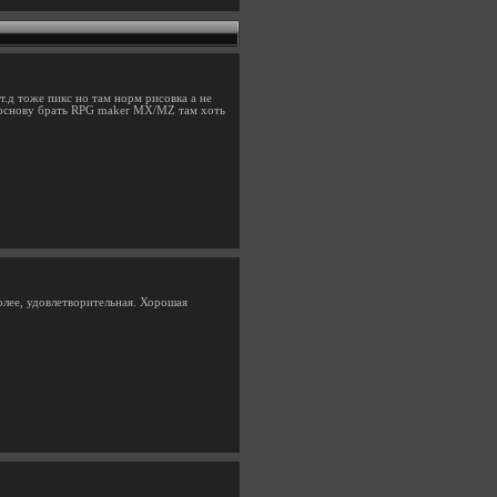
т.д тоже пикс но там норм рисовка а не
а основу брать RPG maker MX/MZ там хоть
более, удовлетворительная. Хорошая