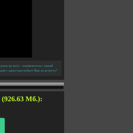
ылок на него - ознакомьтесь с нашей
ция с радостью пойдет Вам на встречу!
 (926.63 Мб.):