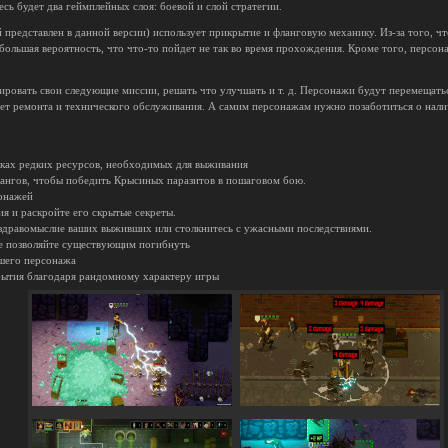
десь будет два геймплейных слоя: боевой и слой стратегии.
представлен в данной версии) использует прикрытие и фланговую механику. Из-за того, ч
 большая вероятность, что что-то пойдет не так во время прохождения. Кроме того, персо
нировать свои следующие миссии, решать что улучшать и т. д. Персонажи будут перемещат
ет ремонта и технического обслуживания. А самим персонажам нужно позаботиться о нали
сках редких ресурсов, необходимых для выживания
лангов, чтобы победить Крысиных паразитов в пошаговом бою.
сонажей
ия и раскройте его скрытые секреты.
 здравомыслие ваших выживших или столкнитесь с ужасными последствиями.
не позволяйте существующим погибнуть
ашего персонажа
бытия благодаря рандомному характеру игры