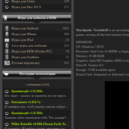
Игры для Linux
239
Игры для Mac OS X
272
Игры для мобилок и КПК
Игры для Android
1683
Shardpunk: Verminfall
is an upcoming 
Игры для iPhone
309
games, mixing all the best features from 
Игры для iPad
24
MINIMUM:
Java-игры для мобилки
231
OS: Windows 7/8/10
Игры для КПК (Pocket PC)
78
Processor: Intel Core i5-4690K or high
Memory: 8 GB RAM
Игры для Symbian
51
Graphics: Intel HD Graphics 4600 or h
Русские версии игр
563
DirectX: Version 9.0
Storage: 3 GB available space
Последние комментарии
Sound Card: Integrated or dedicated co
+ сообщения из FAQ
Quasimorph v1.0.566s
Кто знает - можно ли накатить на эту версию моды?
Ostranauts v1.0.0.7a
Я слишком туп, чтоб самому плагин собрать. И что-т
Quasimorph v1.0.566s
Админы сайта превзошли себя. Что дальше? Засунь се
White Knuckle v0.60h [Steam Early Access]
О. монетка ;)В любом случае, механика с поиском мо