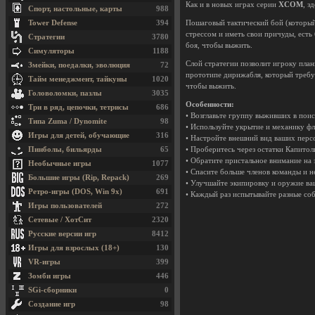
Как и в новых играх серии
XCOM
, з
Спорт, настольные, карты
988
Tower Defense
394
Пошаговый тактический бой (который 
стрессом и иметь свои причуды, есть
Стратегии
3780
боя, чтобы выжить.
Симуляторы
1188
Слой стратегии позволит игроку пла
Змейки, поедалки, эволюция
72
прототипе дирижабля, который требу
Тайм менеджмент, тайкуны
1020
чтобы выжить.
Головоломки, пазлы
3035
Особенности:
Три в ряд, цепочки, тетрисы
686
• Возглавьте группу выживших в пои
Типа Zuma / Dynomite
98
• Используйте укрытие и механику ф
Игры для детей, обучающие
316
• Настройте внешний вид ваших пер
Пинболы, бильярды
65
• Проберитесь через остатки Капитол
• Обратите пристальное внимание на
Необычные игры
1077
• Спасите больше членов команды и 
Большие игры (Rip, Repack)
269
• Улучшайте экипировку и оружие в
Ретро-игры (DOS, Win 9x)
691
• Каждый раз испытывайте разные со
Игры пользователей
272
Сетевые / ХотСит
2320
Русские версии игр
8412
Игры для взрослых (18+)
130
VR-игры
399
Зомби игры
446
SGi-сборники
0
Создание игр
98