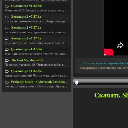
Quasimorph v1.0.566s
Монетки 2026Сегодня прямые ссылки открываются посл
Xenonauts 2 v7.27.3a
Согласен с комментом ниже...Выкроишь время чтобы з
Xenonauts 2 v7.27.3a
Решение с монетками реально имбецильное. Как сдела
Xenonauts 2 v7.27.3a
Администрация! Вы вообще адекватные? Какие монетки
Quasimorph v1.0.566s
Мда, эти монеточки искать это что-то новое в сфере
The Last Starship v26d
Если вы являетесь
правооблада
Пощупал, часов на 10. Отправил корабль в другую Га
информацией для правообладате
Quasimorph v1.0.566s
Какие еще монетки? Что за чущь, дайте нормально ск
Probably Stolen - Cyberpunk Pawnshop Simulator v048c [Playtest]
Весьма занятная демка. Очень разнообразные механик
Скачать Sh