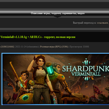
Описание игры, торрент, скриншоты, видео
Быстрый переход к:
ссылкам 
erminfall v1.1.10.1g + All DLCs - торрент, полная версия
s [11865|1666]
| 2025-11-24 (обновлено) |
Ролевые игры (RPG) (3506)
| Просмотров: 35006