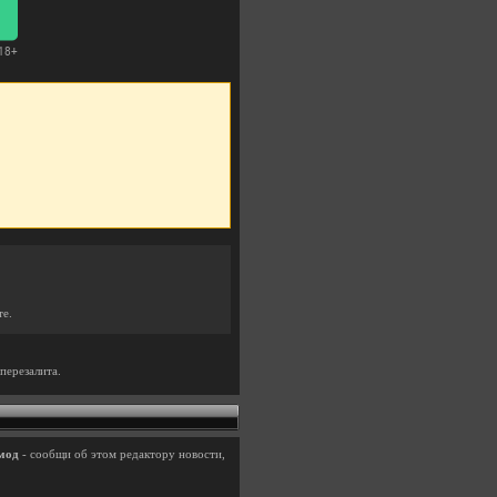
те.
перезалита.
мод
- сообщи об этом редактору новости,