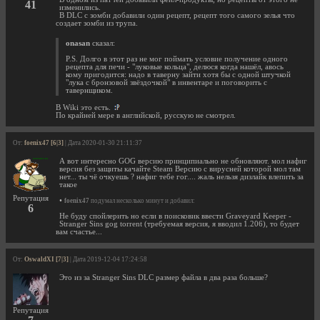
41
изменились.
В DLC с зомби добавили один рецепт, рецепт того самого зелья что
создает зомби из трупа.
onasan
сказал:
P.S. Долго в этот раз не мог поймать условие получение одного
рецепта для печи - "луковые кольца", делюся когда нашёл, авось
кому пригодится: надо в таверну зайти хотя бы с одной штучкой
"лука с бронзовой звёздочкой" в инвентаре и поговорить с
тавернщиком.
В Wiki это есть.
По крайней мере в английской, русскую не смотрел.
От:
foenix47 [6|3]
| Дата 2020-01-30 21:11:37
А вот интересно GOG версию принципиально не обновляют. мол нафиг
версия без защиты качайте Steam Версию с вирусней которой мол там
нет... ты чё очкуешь ? нафиг тебе гог.... жаль нельзя дизлайк влепить за
такое
Репутация
•
foenix47
подумал несколько минут и добавил:
6
Не буду спойлерить но если в поисковик ввести Graveyard Keeper -
Stranger Sins gog torrent (требуемая версия, я вводил 1.206), то будет
вам счастье...
От:
OswaldXI [7|3]
| Дата 2019-12-04 17:24:58
Это из за Stranger Sins DLC размер файла в два раза больше?
Репутация