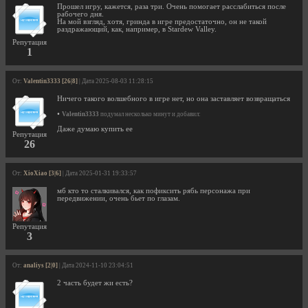
Прошел игру, кажется, раза три. Очень помогает расслабиться после
рабочего дня.
На мой взгляд, хотя, гринда в игре предостаточно, он не такой
раздражающий, как, например, в Stardew Valley.
Репутация
1
От:
Valentin3333 [26|8]
| Дата 2025-08-03 11:28:15
Ничего такого волшебного в игре нет, но она заставляет возвращаться
•
Valentin3333
подумал несколько минут и добавил:
Даже думаю купить ее
Репутация
26
От:
XioXiao [3|6]
| Дата 2025-01-31 19:33:57
мб кто то сталкивался, как пофиксить рябь персонажа при
передвижении, очень бьет по глазам.
Репутация
3
От:
analiys [2|0]
| Дата 2024-11-10 23:04:51
2 часть будет жи есть?