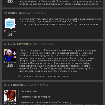
435
никуда не годится. Теперь даёт 66, можно хоть нормально участвовать
в разных событиях (мощь церкви 124 + комбо-молитва ранга золото).
От:
Severgi [14|0]
| Дата 2020-10-28 16:05:35
В Стиме пишут про нерф золотых Комбо молитв (в 3 раза меньше Веры
за проповедь) и про тормоза в новой версии 1.300
В итоге,как обычно надо ждать кучу патчей 2-3 месяца после релиза.
Репутация
14
От:
LotusBlade [435|211]
| Дата 2020-10-28 15:45:00
Вышло очередное DLC (Game of Crones), на этот раз про вампиров
(сюжет), беженцев (геймплей) и повстанцев (сюжет). Повстанцы
вообще не демонстрируются, о них мы узнаём от осла через
бумажную переписку - готовим революцию (кажись, осёл захотел
пожрать сверх меры и тупо навыдумывал) = слив и пустая трата
Репутация
времени. Вампирская ветка в общем такая же, я ожидал боёвку,
435
возвращение к окультному декорированию и данжам, но нет =
очередной слив с беготнёй туда-сюда. Беженцы после отстройки
посёлка сами делают для нас еду. В общем это всё.
А, ещё багов тьма и жестокая утечка памяти.
От:
Red-XIII [41|1]
| Дата 2020-08-12 16:19:25
onasan
сказал:
возможно где-то устарели
Перемен в алхимии с покон веков был минимум.
Репутация
В одном из патчей добавили фейл-продукты, но рецепты от этого не