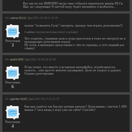
Вот как на зло ИМЕННО когда таки собрался переиграть вышла DLCя.
Щас до следующих N патчей игру будет штормить и колбасить...
От:
satiras [3|12]
| Дата 2021-10-28 21:41:29
нужно "позвонить Солу" смотреть, прежде чем играть дополнение?)
•
satiras
подумал несколько минут и добавил:
Хот ходячих, странные дела и игры престолов я тоже не смотрел) но в
Репутация
предыдущие дополнения играл)
3
Ну хотя, я примерно представлял о чём те сериалы, а этот первый раз
слышу)
От:
nod24 [6|9]
| Дата 2021-10-28 19:32:59
Я так понял, что вместо улучшения интерфейса, играбельности,
сюжета... они просто контент расширяют. Дело не хитрое и дурное.
Сильно разочарован.
Репутация
6
От:
aglichev [4|11]
| Дата 2021-10-27 22:21:47
Как вам удаётся так быстро репаки клепать? Дополнялка с патчем 1.400
вышла 2 часа назад а игра уже на сайте! Спасибо!
Репутация
4