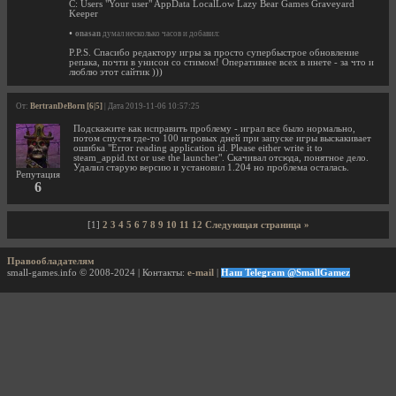
C: Users "Your user" AppData LocalLow Lazy Bear Games Graveyard
Keeper
•
onasan
думал несколько часов и добавил:
P.P.S. Спасибо редактору игры за просто супербыстрое обновление
репака, почти в унисон со стимом! Оперативнее всех в инете - за что и
люблю этот сайтик )))
От:
BertranDeBorn [6|5]
| Дата 2019-11-06 10:57:25
Подскажите как исправить проблему - играл все было нормально,
потом спустя где-то 100 игровых дней при запуске игры выскакивает
ошибка "Error reading application id. Please either write it to
steam_appid.txt or use the launcher". Скачивал отсюда, понятное дело.
Удалил старую версию и установил 1.204 но проблема осталась.
Репутация
6
[1]
2
3
4
5
6
7
8
9
10
11
12
Следующая страница »
Правообладателям
small-games.info © 2008-2024 | Контакты:
e-mail
|
Наш Telegram @SmallGamez