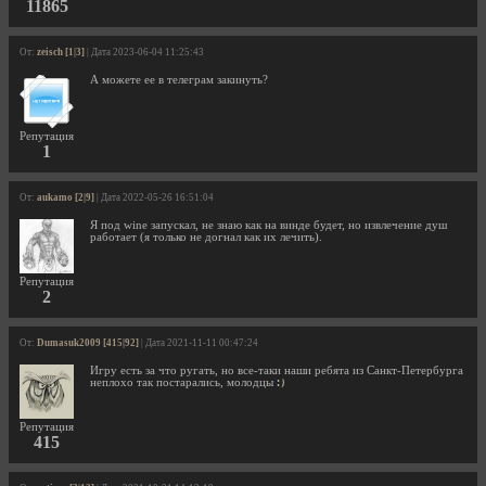
11865
От:
zeisch [1|3]
| Дата 2023-06-04 11:25:43
А можете ее в телеграм закинуть?
Репутация
1
От:
aukamo [2|9]
| Дата 2022-05-26 16:51:04
Я под wine запускал, не знаю как на винде будет, но извлечение душ
работает (я только не догнал как их лечить).
Репутация
2
От:
Dumasuk2009 [415|92]
| Дата 2021-11-11 00:47:24
Игру есть за что ругать, но все-таки наши ребята из Санкт-Петербурга
неплохо так постарались, молодцы
Репутация
415