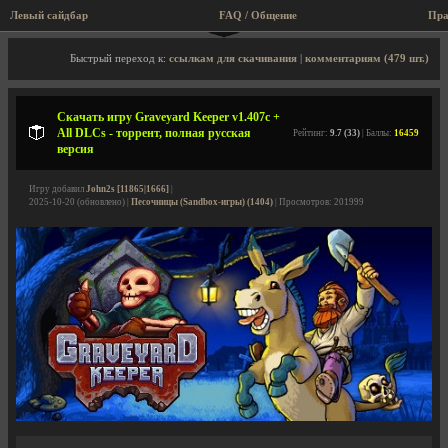
Левый сайдбар
FAQ / Общение
Пра
Описание игры, торрент, скриншоты, видео
Быстрый переход к:
ссылкам для скачивания
|
комментариям (479 шт.)
Скачать игру Graveyard Keeper v1.407c +
All DLCs - торрент, полная русская
Рейтинг:
9.7 (33)
| Баллы:
16459
версия
Игру добавил
John2s [11865|1666]
|
2025-10-20 (обновлено) |
Песочницы (Sandbox-игры) (1404)
| Просмотров: 201999