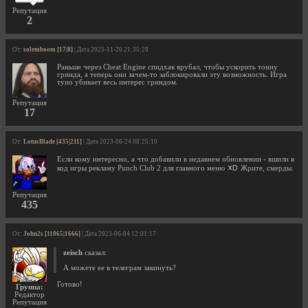
Репутация
2
От:
solemboom [17|8]
| Дата 2023-11-20 21:35:28
Раньше через Cheat Engine спидхак врубал, чтобы ускорить тонну
гринда, а теперь они зачем-то заблокировали эту возможность. Игра
тупо убивает весь интерес гриндом.
Репутация
17
От:
LotusBlade [435|211]
| Дата 2023-06-24 08:25:10
Если кому интересно, а что добавили в недавнем обновлении - вшили в
код игры рекламу Punch Club 2 для главного меню
Жрите, смерды.
Репутация
435
От:
John2s [11865|1666]
| Дата 2023-06-04 12:01:17
zeisch
сказал:
А можете ее в телеграм закинуть?
Готово!
Группа:
Редактор
Репутация