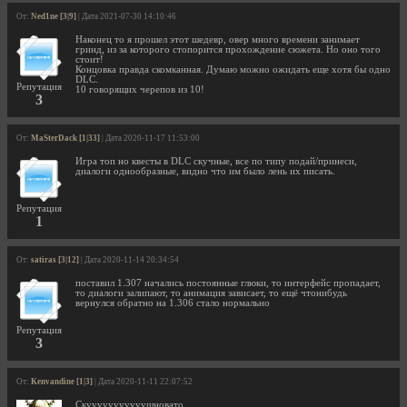
От:
Ned1ne [3|9]
| Дата 2021-07-30 14:10:46
Наконец то я прошел этот шедевр, овер много времени занимает
гринд, из за которого стопорится прохождение сюжета. Но оно того
стоит!
Концовка правда скомканная. Думаю можно ожидать еще хотя бы одно
DLC.
Репутация
10 говорящих черепов из 10!
3
От:
MaSterDack [1|33]
| Дата 2020-11-17 11:53:00
Игра топ но квесты в DLC скучные, все по типу подай/принеси,
диалоги однообразные, видно что им было лень их писать.
Репутация
1
От:
satiras [3|12]
| Дата 2020-11-14 20:34:54
поставил 1.307 начались постоянные глюки, то интерфейс пропадает,
то диалоги залипают, то анимация зависает, то ещё чтонибудь
вернулся обратно на 1.306 стало нормально
Репутация
3
От:
Kenvandine [1|3]
| Дата 2020-11-11 22:07:52
Скууууууууууушновато