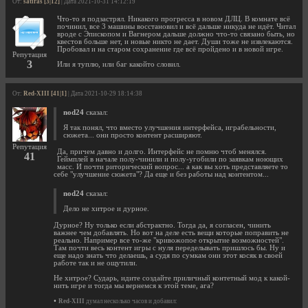
От:
satiras [3|12]
| Дата 2021-10-31 14:12:19
Что-то я подзастрял. Никакого прогресса в новом ДЛЦ. В комнате всё
починил, все 3 машины восстановил и всё дальше никуда не идёт. Читал
вроде с Эпископом и Вагнером дальше должно что-то связано быть, но
квестов больше нет, и новые никто не дает. Души тоже не извлекаются.
Пробовал и на старом сохранение где всё пройдено и в новой игре.
Репутация
3
Или я туплю, или баг какойто словил.
От:
Red-XIII [41|1]
| Дата 2021-10-29 18:14:38
nod24
сказал:
Я так понял, что вместо улучшения интерфейса, играбельности,
сюжета... они просто контент расширяют.
Репутация
Да, причем давно и долго. Интерфейс не помню чтоб менялся.
41
Геймплей в начале полу-чинили и полу-угобили по заявкам ноющих
масс. И почти риторический вопрос... а как вы хоть представляете то
себе "улучшение сюжета"? Да еще и без работы над контентом...
nod24
сказал:
Дело не хитрое и дурное.
Дурное? Ну только если абстрактно. Тогда да, я согласен, чинить
важнее чем добавлять. Но вот на деле есть вещи которые поправить не
реально. Например все то-же "кривожопое открытие возможностей".
Там почти весь контент игры с нуля переделывать пришлось бы. Ну и
еще надо знать что делаешь, а судя по сумкам они этот косяк в своей
работе так и не ощутили.
Не хитрое? Сударь, идите создайте приличный контетный мод к какой-
нить игре и тогда мы вернемся к этой теме, ага?
•
Red-XIII
думал несколько часов и добавил: