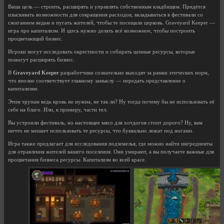
Ваша цель — строить, расширять и управлять собственным кладбищем. Придётся
изыскивать возможности для сокращения расходов, вкладываться в фестивали со
сжиганием ведьм и пугать жителей, чтобы те посещали церковь. Graveyard Keeper —
игра про капитализм. И здесь нужно делать всё возможное, чтобы построить
процветающий бизнес.
Игроки могут исследовать окрестности и собирать ценные ресурсы, которые
помогут расширять бизнес.
В
Graveyard Keeper
разработчики сознательно выходят за рамки этических норм,
что вполне соответствует главному замыслу — передать представление о
капитализме.
Этим трупам ведь кровь не нужна, не так ли? Ну тогда почему бы не использовать её
себе на благо. Или, к примеру, части тел.
Вы устроили фестиваль, но настоящее мясо для хотдогов стоит дорого? Ну, вам
ничто не мешает использовать те ресурсы, что буквально лежат под ногами.
Игра также предлагает для исследования подземелья, где можно найти ингредиенты
для отравления жителей вашего поселения. Они умирают, а вы получаете важные для
процветания бизнеса ресурсы. Капитализм во всей красе.