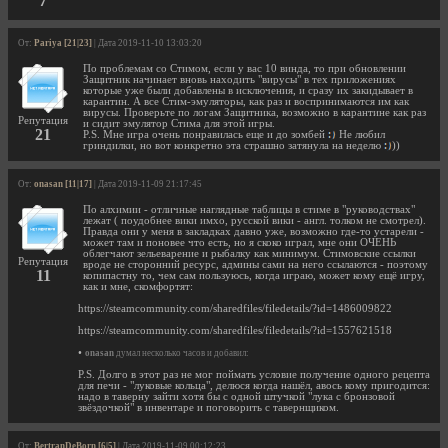
7
От:
Pariya [21|23]
| Дата 2019-11-10 13:03:20
По проблемам со Стимом, если у вас 10 винда, то при обновлении
Защитник начинает вновь находить "вирусы" в тех приложениях
которые уже были добавлены в исключения, и сразу их закидывает в
карантин. А все Стим-эмуляторы, как раз и воспринимаются им как
вирусы. Проверьте по логам Защитника, возможно в карантине как раз
Репутация
и сидит эмулятор Стима для этой игры.
21
P.S. Мне игра очень понравилась еще и до зомбей
Не любил
гриндилки, но вот конкретно эта страшно затянула на неделю
))
От:
onasan [11|17]
| Дата 2019-11-09 21:17:45
По алхимии - отличные наглядные таблицы в стиме в "руководствах"
лежат ( поудобнее вики имхо, русской вики - англ. толком не смотрел).
Правда они у меня в закладках давно уже, возможно где-то устарели -
может там и поновее что есть, но я скоко играл, мне они ОЧЕНЬ
облегчают зельеварение и рыбалку как минимум. Стимовские ссылки
Репутация
вроде не сторонний ресурс, админы сами на него ссылаются - поэтому
11
копипастну то, чем сам пользуюсь, когда играю, может кому ещё игру,
как и мне, скомфортят:
https://steamcommunity.com/sharedfiles/filedetails/?id=1486009822
https://steamcommunity.com/sharedfiles/filedetails/?id=1557621518
•
onasan
думал несколько часов и добавил:
P.S. Долго в этот раз не мог поймать условие получение одного рецепта
для печи - "луковые кольца", делюся когда нашёл, авось кому пригодится:
надо в таверну зайти хотя бы с одной штучкой "лука с бронзовой
звёздочкой" в инвентаре и поговорить с тавернщиком.
От:
BertranDeBorn [6|5]
| Дата 2019-11-09 00:12:23