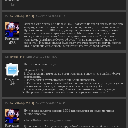
Репутация
15
От:
LotusBlade [435|211]
| Дата 2020-10-29 08:18:10
Отбегал уже часов 12 в новом DLC, попутно проходя предыдущее про
таверну, и чисто геймплейно ничего не происходит от слова "вообще".
Просто гоняют от НПСа к другому, заставляют носить вещи, искать
вещи, смотреть неинтересные ролики. Много лени и острых углов,
типа у тебя спрашивают "а как ты добыл этот артефакт", а в ответ
Репутация
получают: "давайте не будем об этом", "и не напоминай", "не хочу
435
говорить". Неужели нельзя было пару строчек текста писануть, раз уж
DLC в основном на сюжете держится!? Ну это совсем халтура.
От:
Severgi [14|0]
| Дата 2020-10-28 20:44:16
Патчи так и сыпятся. ))
"Версия 1.302
1. Достижения, которые не были получены ранее из-за ошибки, будут
возвращены.
Репутация
2. Исправлены отсутствующие японские иероглифы.
14
3. Исправлена критическая ошибка с порошком памяти (который нужен
для настойки памяти) - теперь его можно получить у Клото.
4. Теперь воду и ведро с водой можно положить в сумки для еды.
5. Исправлена ошибка в локализации на португальском языке."
От:
LotusBlade [435|211]
| Дата 2020-10-28 17:40:47
Ну похоже заплатка версии 1.301 как раз лечит фризы и молитвы,
сейчас проверю.
•
LotusBlade
полчасика подумал и добавил:
Репутация
Да, починили. А то давало с крутейшей молитвы всего 6 веры, это же