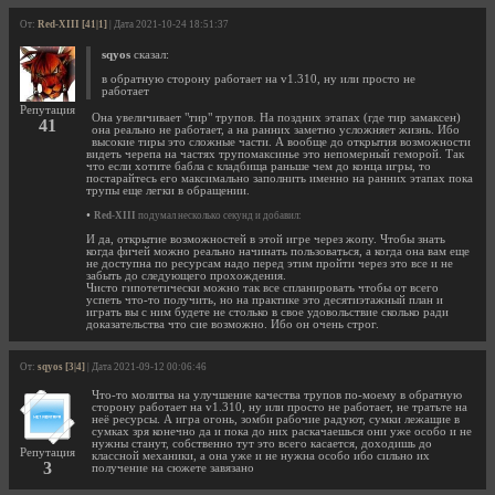
От:
Red-XIII [41|1]
| Дата 2021-10-24 18:51:37
sqyos
сказал:
в обратную сторону работает на v1.310, ну или просто не
работает
Репутация
Она увеличивает "тир" трупов. На поздних этапах (где тир замаксен)
41
она реально не работает, а на ранних заметно усложняет жизнь. Ибо
высокие тиры это сложные части. А вообще до открытия возможности
видеть черепа на частях трупомаксинье это непомерный геморой. Так
что если хотите бабла с кладбища раньше чем до конца игры, то
постарайтесь его максимально заполнить именно на ранних этапах пока
трупы еще легки в обращении.
•
Red-XIII
подумал несколько секунд и добавил:
И да, открытие возможностей в этой игре через жопу. Чтобы знать
когда фичей можно реально начинать пользоваться, а когда она вам еще
не доступна по ресурсам надо перед этим пройти через это все и не
забыть до следующего прохождения.
Чисто гипотетически можно так все спланировать чтобы от всего
успеть что-то получить, но на практике это десятиэтажный план и
играть вы с ним будете не столько в свое удовольствие сколько ради
доказательства что сие возможно. Ибо он очень строг.
От:
sqyos [3|4]
| Дата 2021-09-12 00:06:46
Что-то молитва на улучшение качества трупов по-моему в обратную
сторону работает на v1.310, ну или просто не работает, не тратьте на
неё ресурсы. А игра огонь, зомби рабочие радуют, сумки лежащие в
сумках зря конечно да и пока до них раскачаешься они уже особо и не
нужны станут, собственно тут это всего касается, доходишь до
Репутация
классной механики, а она уже и не нужна особо ибо сильно их
3
получение на сюжете завязано