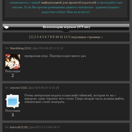
ознакомьтесь с нашей
информацией для правообладателей
и присылайте нам
письмо. Если Вы против размещения данного материала - администрация с
радостью пойдет Вам на встречу!
Комментарии игроков (479 шт.)
[1]
2
3
4
5
6
7
8
9
10
11
12
Следующая страница »
От:
ShurikKing [2|11]
| Дата 2026-06-28 13:21:52
прекрасная игра. Перепроходил много раз.
Репутация
2
От:
1myrus1 [3|4]
| Дата 2026-06-24 13:35:28
Очень интересная подача и классный геймплей, история то же с
юмором, один черепок чего стоит. Скоро вторая часть должна выйти,
обязательно стоит поиграть.
Репутация
3
От:
batiscaff [1|20]
| Дата 2025-12-14 00:44:57