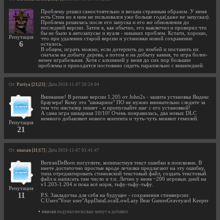
Проблему решил самостоятельно и весьма странным образом. У меня
есть Стим но я ним не пользовался уже больше года(даже не запускал).
Проблема решилась после его запуска и его же обновления до
последней версии. Затем я, как обычно, его выключил и проверил что
бы не было в автозапуске и вуаля - никаких проблем. Кстати, хорошо,
Репутация
что при удалении старой версии и установки новой сохранение
6
осталось.
В общем, играть можно, если дотерпеть до зомбей и поставить их
сначала на добычу дерева, а потом и на добычу камня, то игра более-
менее играбельная. Хотя с алхимией у меня до сих пор большие
проблемы и приходится постоянно сидеть параллельно с википедией.
От:
Pariya [21|23]
| Дата 2019-11-07 20:24:04
Внимание! В репаке версии 1.205 от John2s - зашита установка Яндекс
браузера! Кому это "шикарное" ПО не нужно внимательно следите за
тем что инсталер пишет - и пропускайте шаг с его установкой!
А сама игра шикарная 10/10! Очень понравилась, два новых DLC
немного добавляют нового контента и чуть-чуть меняют гемплей.
Репутация
21
От:
onasan [11|17]
| Дата 2019-11-07 03:41:47
BertranDeBorn погуглите, копипастнув текст ошибки в поисковик. В
инете достаточно простые вроде лечилки предлагают на эту ошибку,
типа отредактировать стимовский текстовый файл, создать текстовый
файл и написать там число и т.п. Лично у меня ~200 игровых дней на
v1.203-1.204 и пока всё норм, тьфу-тьфу-тьфу.
Репутация
11
P.S. Закладочка для себя на будущее - сохранения стимверсии:
C:Users"Your user"AppDataLocalLowLazy Bear GamesGraveyard Keeper
•
onasan
подумал несколько минут и добавил: