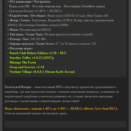
• SGi навигация / Navigation:
Игры для ПК
Русские версии игр
Песочницы (Sandbox-игры)
Graveyard Keeper v1.407c + All DLCs
• Разработчик / Developer:
Инди-игра
(14535)
от Lazy Bear Games
(4)
• Жанр / Genre:
Текстовые, Roguelike
(1701)
; Я ищу, квесты, приключения
(6441)
; Песочницы (Sandbox-игры)
(1404)
• Язык:
Русская версия
(8412)
• Тип игры / Game Type:
Полная версия (установи и играй)
• Размер / Size:
542.63 Мб.
• Оценка игроков / Game Score:
9.7
из
10
(всего голосов:
33
)
• Похожие игры:
-
Punch Club Deluxe Edition v1.39 + DLC
-
Stardew Valley v1.6.15.24357g
-
Manage The Farm
-
Swag and Sorcery v1.54
-
Verdant Village v0.4.8.1 [Steam Early Access]
Graveyard Keeper
- замечательный RPG-симулятор хранителя средневекового
кладбища, где вам предстоит решать сложные моральные вопросы, ухаживать за
территорией кладбища и всячески развивать её, а также заключать выгодные
договора с различными сомнительными личностями!
Игра обновлена с версии 1.407a до 1.407c + All DLCs (Better Save Soul DLC).
Список изменений можно посмотреть
здесь
.