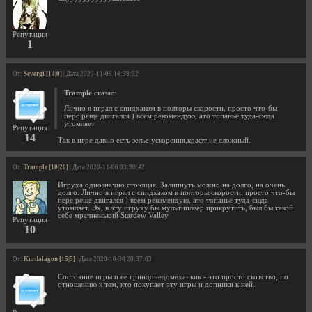
Репутация
1
От:
Severgi [14|0]
| Дата 2020-11-06 14:38:52
Trample
сказал:
Лично я играл с спидхаком в полторы скорости, просто что-бы
перс реще двигался ) всем рекомендую, ато топанье туда-сюда
утомляет
Репутация
14
Так в игре давно есть зелье ускорения,крафт не сложный.
От:
Trample [10|20]
| Дата 2020-11-06 03:30:42
Игруха однозначно стоющая. Залипнуть можно на долго, на очень
долго. Лично я играл с спидхаком в полторы скорости, просто что-бы
перс реще двигался ) всем рекомендую, ато топанье туда-сюда
утомляет. Эх, в эту игруху бы мультиплеер прикрутить, был бы такой
себе мрачненький Stardew Valley
Репутация
10
От:
Kurdalagon [15|5]
| Дата 2020-10-30 20:37:03
Состояние игры и ее гриндонедомеханкик - это просто скотство, по
отношению к тем, кто покупает эту игры и допники к ней.