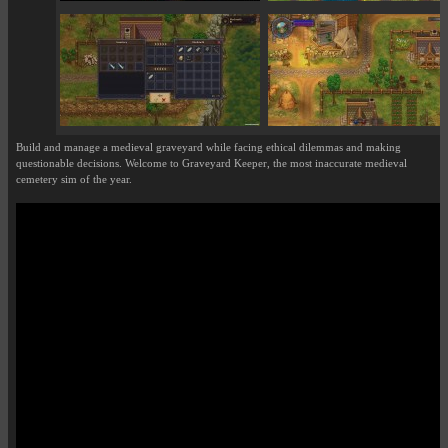
Build and manage a medieval graveyard while facing ethical dilemmas and making
questionable decisions. Welcome to Graveyard Keeper, the most inaccurate medieval
cemetery sim of the year.