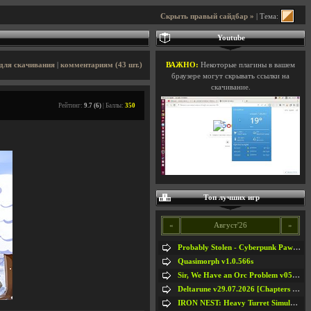
Скрыть правый сайдбар »
| Тема:
Youtube
для скачивания
|
комментариям (43 шт.)
ВАЖНО:
Некоторые плагины в вашем
браузере могут скрывать ссылки на
скачивание.
Рейтинг:
9.7 (6)
| Баллы:
350
Топ лучших игр
«
Август'26
»
Probably Stolen - Cyberpunk Pawnshop Simulator v048c [Playtest]
Quasimorph v1.0.566s
Sir, We Have an Orc Problem v05.08.2026
Deltarune v29.07.2026 [Chapters 1-5] / + RUS [Chapters 1-5]
IRON NEST: Heavy Turret Simulator v1.0a