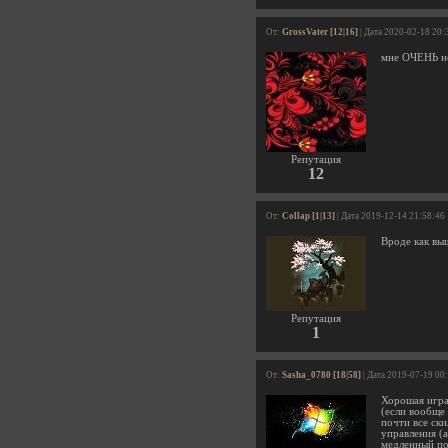
От:
GrossVater [12|16]
| Дата 2020-02-18 20:
мне ОЧЕНЬ не
Репутация
12
От:
Collap [1|13]
| Дата 2019-12-14 21:58:46
Вроде как вы
Репутация
1
От:
Sasha_0780 [18|58]
| Дата 2019-07-19 00
Хорошая игра
(если вообще
почти все ски
управления (а
медленный по