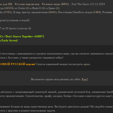
ы для ПК
Русские версии игр
Ролевые игры (RPG)
Feel The Snow v15.12.2019
гра
(14535)
от Owlet
(1)
и Beskr1l
(1)
и Qame
(1)
ike
(1701)
; Я ищу, квесты, приключения
(6441)
; Песочницы (Sandbox-игры)
(1404)
; Ролевы
рсия (установи и играй)
7
из
10
(всего голосов:
6
)
LCs / Don't Starve Together v428872
 Early Access]
-песочница с выживанием в суровом заснеженном мире, где вы сможете заниматься строи
аться с боссами, а также раскроете страшную тайну!
о ПОЛНОЙ РУССКОЙ версии!
Список изменений можно посмотреть
здесь
.
Вы можете скрыть всю рекламу на сайте.
Как?
n-adventure с захватывающей сюжетной линией, динамичной системой боя, элементами Sandb
речу приключениям. Строительство, крафт, загадки, битвы с боссами и многое другое ждет в
живание больше не ваша единственная цель. Вы будете двигаться дальше! Исследуйте новые
итесь с врагами и решите непосильные задачи.