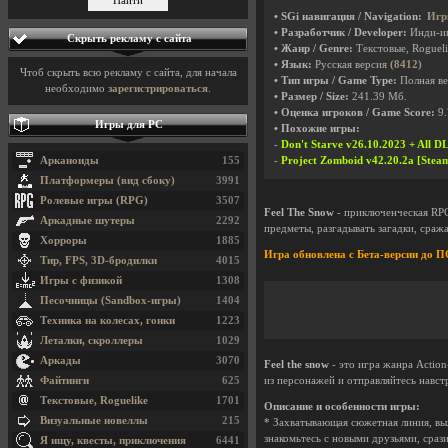
• SGi навигация / Navigation:
Игр
• Разработчик / Developer:
Инди-и
Скрыть рекламу с сайта
• Жанр / Genre:
Текстовые, Roguel
• Язык:
Русская версия
(8412)
Чтоб скрыть всю рекламу с сайта, для начала
• Тип игры / Game Type:
Полная ве
необходимо
зарегистрироваться
.
• Размер / Size:
241.39 Мб.
• Оценка игроков / Game Score:
9.
Игры для PC
• Похожие игры:
-
Don't Starve v26.10.2023 + All D
Арканоиды
155
-
Project Zomboid v42.20.2a [Steam
Платформеры (вид сбоку)
3991
Ролевые игры (RPG)
3507
Feel The Snow
- приключенческая RPG
Аркадные шутеры
2292
предметы, разгадывать загадки, сраж
Хорроры
1885
Игра обновлена с Бета-версии д
Тир, FPS, 3D-бродилки
4015
Игры с физикой
1308
Песочницы (Sandbox-игры)
1404
Техника на колесах, гонки
1223
Леталки, скроллеры
1029
Аркады
3070
Feel the snow
- это игра жанра Actio
Файтинги
625
из персонажей и отправляйтесь навст
Текстовые, Roguelike
1701
Описание и особенности игры:
Визуальные новеллы
215
* Захватывающая сюжетная линия, вы
знакомьтесь с новыми друзьями, сраз
Я ищу, квесты, приключения
6441