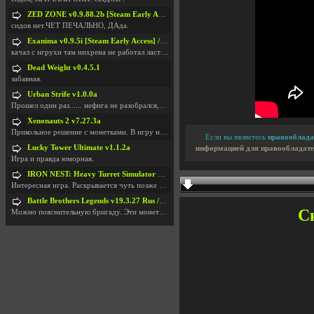
ZED ZONE v0.9.88.2b [Steam Early Access]
сидов нет.ЧЕТ ПЕЧАЛЬНО, ДАда.
Exanima v0.9.5i [Steam Early Access] / + RUS v0.8.3d / Sui Generis
качал с игрухи там нихрена не работал ласт залив 0
Dead Weight v0.4.5.1
забавная.
Urban Strife v1.0.0a
Прошел один раз...... нефига не разобрался, прохож
Xenonauts 2 v7.27.3a
Прикольное решение с монетками. В игру не играл, н
Если вы являетесь
правооблада
Lucky Tower Ultimate v1.1.2a
информацией для правообладате
Игра и правда юморная.
IRON NEST: Heavy Turret Simulator v1.0a
Интересная игра. Раскрывается чуть позже начала. Н
Battle Brothers Legends v19.3.27 Rus / + Battle Brothers Legends v19.3.39 Eng
Ск
Можно пояснительную бригаду. Эти монетки, они в ка