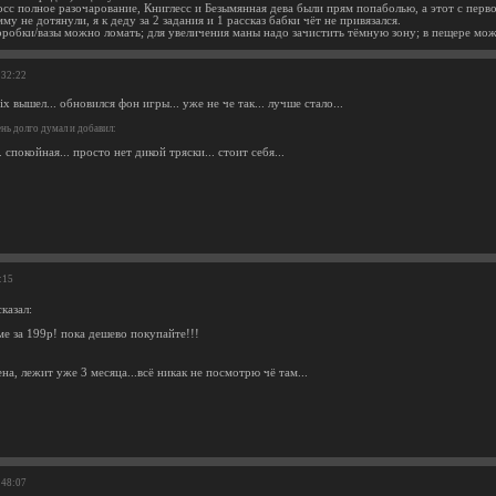
с полное разочарование, Книглесс и Безымянная дева были прям попаболью, а этот с первог
у не дотянули, я к деду за 2 задания и 1 рассказ бабки чёт не привязался.
коробки/вазы можно ломать; для увеличения маны надо зачистить тёмную зону; в пещере мо
:32:22
ix вышел... обновился фон игры... уже не че так... лучше стало...
нь долго думал и добавил:
. спокойная... просто нет дикой тряски... стоит себя...
:15
казал:
ме за 199р! пока дешево покупайте!!!
на, лежит уже 3 месяца...всё никак не посмотрю чё там...
:48:07