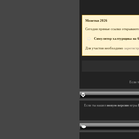
Монетки 2026
Сегодня прямые ссылки открываютс
Симулятор халтурщика на 6
Для участия необходимо
зарегист
Если 
Если ты нашел
новую версию
игры