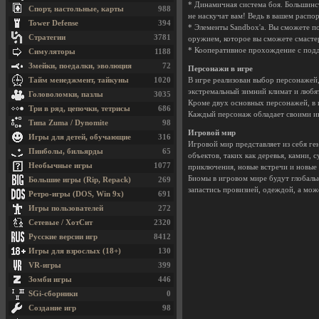
* Динамичная система боя. Большинст
Спорт, настольные, карты
988
не наскучат вам! Ведь в вашем расп
Tower Defense
394
* Элементы Sandbox'a. Вы сможете по
Стратегии
3781
оружием, которое вы сможете смасте
* Кооперативное прохождение с подд
Симуляторы
1188
Змейки, поедалки, эволюция
72
Персонажи в игре
Тайм менеджмент, тайкуны
1020
В игре реализован выбор персонажей
экстремальный зимний климат и любя
Головоломки, пазлы
3035
Кроме двух основных персонажей, в 
Три в ряд, цепочки, тетрисы
686
Каждый персонаж обладает своими ин
Типа Zuma / Dynomite
98
Игровой мир
Игры для детей, обучающие
316
Игровой мир представляет из себя г
Пинболы, бильярды
65
объектов, таких как деревья, камни, 
Необычные игры
1077
приключения, новые встречи и новые
Биомы в игровом мире будут глобаль
Большие игры (Rip, Repack)
269
запастись провизией, одеждой, а мож
Ретро-игры (DOS, Win 9x)
691
Игры пользователей
272
Сетевые / ХотСит
2320
Русские версии игр
8412
Игры для взрослых (18+)
130
VR-игры
399
Зомби игры
446
SGi-сборники
0
Создание игр
98