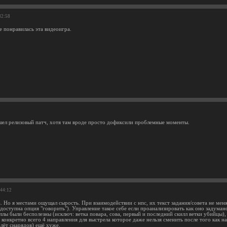
32:58
 понравилась эта видеоигра.
шел релизовый патч, хотя там вроде просто дофиксили проблемные моменты.
:44:12
. Но я местами ощущал сырость. При взаимодействии с нпс, их текст задания/совета не ме
 доступна опция "говорить"). Управление такое себе если проанализировать как оно задума
ллы были бесполезны (исключ: ветка повара, сова, первый и последний скилл ветки убийцы), 
 конкретно всего 4 направления для выстрела которое даже нельзя сменить после того как на
лёт снарядов) ещё хуже.