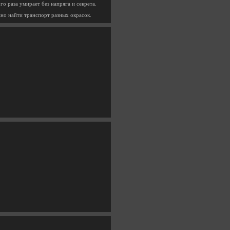
о раза умирает без напряга и секрета.
жно найти транспорт разных окрасок.