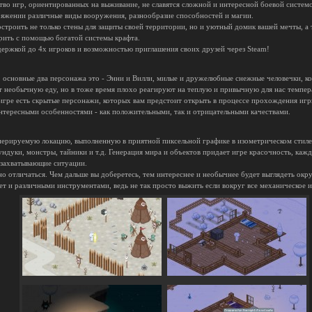
во игр, ориентированных на выживание, не славятся сложной и интересной боевой системо
оряжении различные виды вооружения, разнообразие способностей и магии.
строить не только стены для защиты своей территории, но и уютный домик вашей мечты, а т
рить с помощью богатой системы крафта.
ержкой до 4х игроков и возможностью приглашения своих друзей через Steam!
, основные два персонажа это - Энни и Вилли, милые и дружелюбные снежные человечки, к
т необычную еду, но в тоже время плохо реагируют на теплую и привычную для нас темпер
игре есть скрытые персонажи, которых вам предстоит открыть в процессе прохождения игр
тересными особенностями - как положительными, так и отрицательными качествами.
енерируемую локацию, выполненную в приятной пиксельной графике в изометрическом стил
сундуки, монстры, тайники и т.д. Генерация мира и объектов придает игре красочность, ка
 захватывающие ситуации.
но отличаться. Чем дальше вы доберетесь, тем интереснее и необычнее будет выглядеть ок
ет и различными инструментами, ведь не так просто выжить если вокруг все механическое 