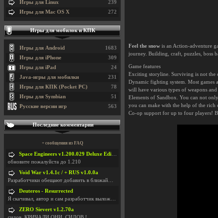
Игры для Linux
239
Игры для Mac OS X
272
Игры для мобилок и КПК
Feel the snow
is an Action-adventure ga
Игры для Android
1683
journey. Building, craft, puzzles, boss
Игры для iPhone
309
Game features
Игры для iPad
24
Exciting storyline. Surviving is not th
Java-игры для мобилки
231
Dynamic fighting system. Most games ar
Игры для КПК (Pocket PC)
78
will have various types of weapons and a
Игры для Symbian
51
Elements of Sandbox. You can not only b
you can make with the help of the rich 
Русские версии игр
563
Co-op support for up to four players! B
Последние комментарии
+ сообщения из FAQ
Space Engineers v1.200.029 Deluxe Edition + All DLCs [Warfare 2 Broadside Update]
обновите пожалуйста до 1.210
Void War v1.4.1c / + RUS v1.0.0a
Разработчики обещают добавить в ближайшем будущем
Deuteros - Resurrected
Я скачивал, автор и сам разработчик выложили сырую
ZERO Sievert v1.2.70a
сидов, КРИЧАЛИ ОНИ. СИДОВ !