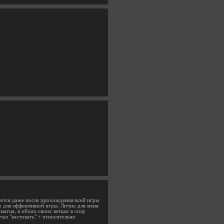
няется даже после прохождения всей игры
но для эффективной игры. Лично для меня
магия, в обоих своих ветках в силу
чал "кастовать" + относительно