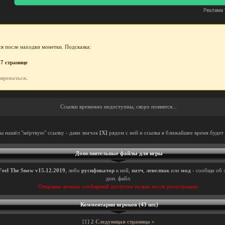
я после находки монетки. Подсказка:
7 странице
рироваться
.
Ссылки временно недоступны, скоро появятся...
ты нашёл "мёртвую" ссылку - дави значок
[X]
рядом с ней и ссылка в ближайшее время будет 
Дополнительные файлы для игры
Feel The Snow v15.12.2019
, либо
русификатор
к ней,
патч
,
левелпак
или
мод
- сообщи об 
доп. файл.
Отправка личных сообщений доступна только после регистрации.
Комментарии игроков (43 шт.)
[1]
2
Следующая страница »