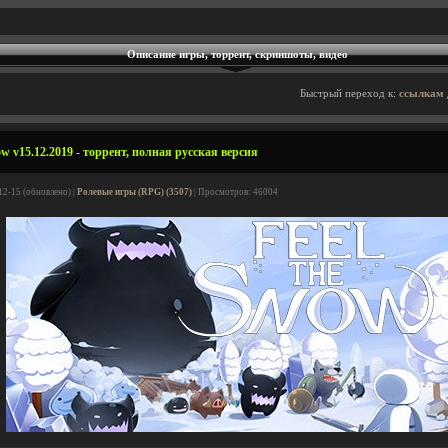
Описание игры, торрент, скриншоты, видео
Быстрый переход к:
ссылкам 
w v15.12.2019 - торрент, полная русская версия
12-15 (обновлено) |
Ролевые игры (RPG) (3507)
| Просмотров: 46004