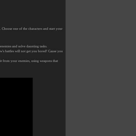
 Choose one of the characters and start your
 enemies and solve daunting tasks.
's battles will not get you bored! Cause you
t it from your enemies, using weapons that