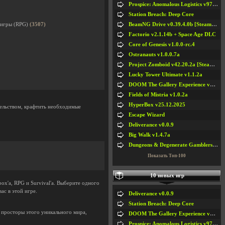
Prospice: Anomalous Logistics v97 [Playtest]
Station Breach: Deep Core
BeamNG Drive v0.39.4.0b [Steam Early Access]
е игры (RPG)
(3507)
Factorio v2.1.14b + Space Age DLC
Core of Genesis v1.0.0-rc.4
Ostranauts v1.0.0.7a
Project Zomboid v42.20.2a [Steam Early Access]
Lucky Tower Ultimate v1.1.2a
DOOM The Gallery Experience v1.4.2
Fields of Mistria v1.0.2a
HyperBox v25.12.2025
тельством, крафтить необходимые
Escape Wizard
Deliverance v0.0.9
Big Walk v1.4.7a
Dungeons & Degenerate Gamblers v2.0.2a
Показать Топ-100
10 новых игр
ox'a, RPG и Survival'а. Выберите одного
ас в этой игре.
Deliverance v0.0.9
Station Breach: Deep Core
 просторы этого уникального мира,
DOOM The Gallery Experience v1.4.2
Prospice: Anomalous Logistics v97 [Playtest]