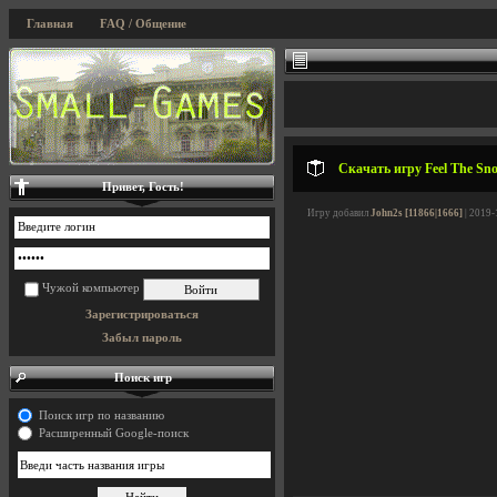
Главная
FAQ / Общение
Скачать игру Feel The Sno
Привет, Гость!
Игру добавил
John2s [11866|1666]
| 2019-
Чужой компьютер
Зарегистрироваться
Забыл пароль
Поиск игр
Поиск игр по названию
Расширенный Google-поиск