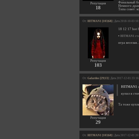
Финальный бос
Репутация
Немного драмм
18
Типа совет: 
От:
HITMAN1 [103|68]
| Дата 2018-10-03 10
18 12 17 hot f
•
HITMAN1
оче
игра веселая..
Репутация
103
От:
Galardos [29|13]
| Дата 2017-12-01 23:16
HITMAN1
с
купил в сти
Та тоже купле
Репутация
29
От:
HITMAN1 [103|68]
| Дата 2017-12-01 20