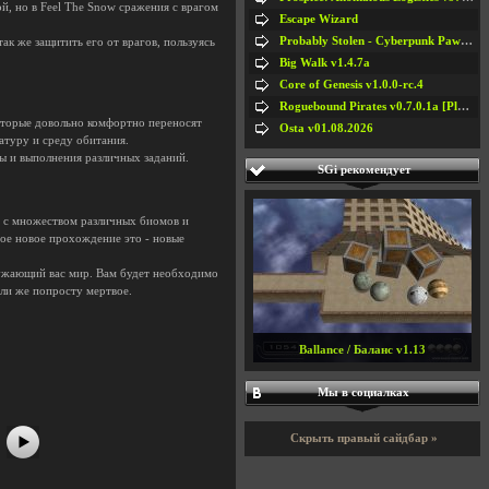
й, но в Feel The Snow сражения с врагом
Escape Wizard
Probably Stolen - Cyberpunk Pawnshop Simulator v048c [Playtest]
ак же защитить его от врагов, пользуясь
Big Walk v1.4.7a
Core of Genesis v1.0.0-rc.4
Roguebound Pirates v0.7.0.1a [Playtest]
оторые довольно комфортно переносят
Osta v01.08.2026
атуру и среду обитания.
ы и выполнения различных заданий.
SGi рекомендует
е с множеством различных биомов и
ждое новое прохождение это - новые
ружающий вас мир. Вам будет необходимо
или же попросту мертвое.
#5
#6
#7
#8
Ballance / Баланс v1.13
Мы в социалках
Скрыть правый сайдбар »