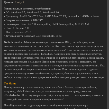
Движок:
Unity 5
Минимальные системные требования:
• ОС: Windows® 7, Windows® 8, Windows® 10
• Процессор: Intel® Core™ 2 Duo, AMD Athlon™ X2, or equal at 1.6GHz or better
• Оперативная память: 4 GB ОЗУ
• Видеокарта: DirectX® 9.0c-compatible, SM 3.0-compatible, 1GB VRAM
• DirectX: Версии 9.0c
• Место на диске: 2 GB
• Звуковая карта: DirectX® 9.0c-compatible, 16-bit
Goliath
- Action/Adventure видеоигра с элементами RPG, где тебе предстоит
выживать и создавать гигантских роботов! Этот мир полон огромных монстров, но
ты также можешь строить гигантов самостоятельно! Ищи ресурсы и материалы для
создания громадных роботов - Голиафов. Начиная с простых деревянных роботов,
вы постепенно научитесь строить Голиафов из различных материалов: дерева, камня,
металла, кристаллов и так далее. Вы можете построить робота и снарядить его
оружием и гаджетами в зависимости от ситуации в игре и ваших предпочтений. Увы,
гигантские роботы не решат все ваши проблемы. Вам также придется создавать
предметы и инструменты, чтобы выжить, строить убежище и укрепления, а еще
выбирать, какую фракцию поддержать в войне, которая разворачивается в этом мире.
The Game
Нам нравятся игры на выживание, такие как «Don’t Starve», игры про роботов,
например, «MechWarrior», и игры для нескольких игроков сразу, такие как
«Borderlands». Поэтому мы решили собрать в кучу все, что нам нравится, и создать
что-то действительно интересное и оригинальное!
Нашей целью было создать крупномасштабную приключенческую игру с