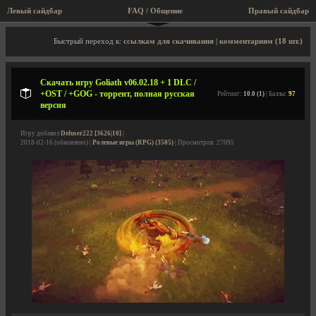
Левый сайдбар
FAQ / Общение
Пра
Описание игры, торрент, скриншоты, видео
Быстрый переход к:
ссылкам для скачивания
|
комментариям (18 шт.)
Скачать игру Goliath v06.02.18 + 1 DLC /
+OST / +GOG - торрент, полная русская
Рейтинг:
10.0 (1)
| Баллы:
97
версия
Игру добавил
Defuser222 [3626|10]
|
2018-02-16 (обновлено) |
Ролевые игры (RPG) (3505)
| Просмотров: 27095