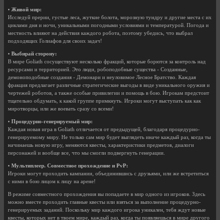
•
Живой мир:
Исследуй прерии, густые леса, жуткие болота, морозную тундру и другие места с их
циклами дня и ночи, уникальными погодными условиями и температурой. Погода и
местность влияют на действия каждого робота, поэтому убедись, что выбрал
подходящих Голиафов для своих задач!
•
Выбирай сторону:
В мире Goliath сосуществуют несколько фракций, которые борются за контроль над
ресурсами и территорией. Это люди, робоподобные существа - Созданные,
демоноподобные создания - Демонари и неуловимое Лесное Братство. Каждая
фракция предлагает различные стратегические выгоды в виде уникального оружия и
чертежей роботов, а также особые привилегии и помощь в бою. Игрокам предстоит
тщательно обдумать, к какой группе примкнуть. Игроки могут выступать как как
миротворцы, или же воевать сразу со всеми!
•
Процедурно-генерируемый мир:
Каждая новая игра в Goliath отличается от предыдущей, благодаря процедурно-
генерируемому миру. Не только сам мир будет выглядеть иначе каждый раз, когда ты
начинаешь новую игру, меняются квесты, характеристики предметов, диалоги
персонажей и вообще все, что мы смогли подвергнуть генерации.
•
Мультиплеер. Совместное прохождение и PvP:
Игроки могут проходить кампании, объединившись с друзьями, или же встретиться
с ними в бою лицом к лицу на арене!
В режиме совместного прохождения вы попадаете в мир одного из игроков. Здесь
можно вместе проходить главные квесты или взяться за выполнение процедурно-
генерируемых заданий. Поскольку мир каждого игрока уникален, тебя ждут новые
квесты, которых нет в твоем мире, каждый раз, когда ты появляешься в мире другого