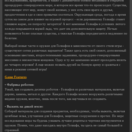
исследованиями, крафтингом, а также с динамичной боевой механикой в открытом
процедурно–генерируемом мире, в котором все время что-то происходит. Существа,
населяющие этот мир, живут своей жизнью, у них есть свои враги и друзья,
предпочтения в еде и свои привычки охотиться. Окружающая среда, погода и время
суток на самом деле влияют на игровой процесс - если деревянному Голиафу станет
слишком жарко, он попросту загорится! А вот каменные Голиафы в условиях лютого
холода покрываются коркой льда, что дает им дополнительную защиту. Ночью
появляются более опасные существа, а тяжелые Голиафы передвигаются медленнее по
болотам.
Выбирай новые части и оружие для Голиафов в зависимости от своего стиля игры -
существуют сотни различных вариантов! Также здесь есть свой сюжет, дополненный
основными квестами, второстепенными заданиями, процедурно-генерируемыми
миссиями и множеством концовок. Одну и ту же кампанию может проходить вплоть
до четырех игроков! А еще можно позвать друзей на боевую арену и сразиться с
ними в режиме сетевой игры!
Game Features
•
Фабрика роботов:
Узнай, как создавать десятки роботов - Голиафов из различных материалов, включая
дерево, камень, металл и другие. Каждого Голиафа можно вооружить различными
видами оружия, конечно, лишь после того, как научишься их создавать.
•
Выжить на дикой земле:
Собирай материалы для создания предметов, необходимых, чтобы выжить, включая
целебные зелья, улучшения для Голиафов, защитные сооружения и прочее. По мере
исследования мира ты будешь узнавать лучшие рецепты и чертежи инструментов и
оружия. Помни, что даже находясь внутри Голиафа, ты здесь не самый большой и
страшный.