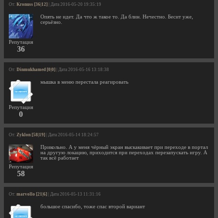
От:
Kronuss [36|12]
| Дата 2016-05-20 19:35:19
Опять не идет. Да что ж такое то. Да блин. Нечестно. Бесит уже,
серьёзно.
Репутация
36
От:
Dinmukhamed [0|0]
| Дата 2016-05-16 13:18:38
мышка в меню перестала реагировать
Репутация
0
От:
Zyklon [58|19]
| Дата 2016-05-14 18:24:57
Прикольно. А у меня чёрный экран выскакивает при переходе в портал
на другую локацию, приходится при переходах перезапускать игру. А
так всё работает
Репутация
58
От:
marvollo [21|6]
| Дата 2016-05-13 11:31:16
большое спасибо, тоже спас второй вариант