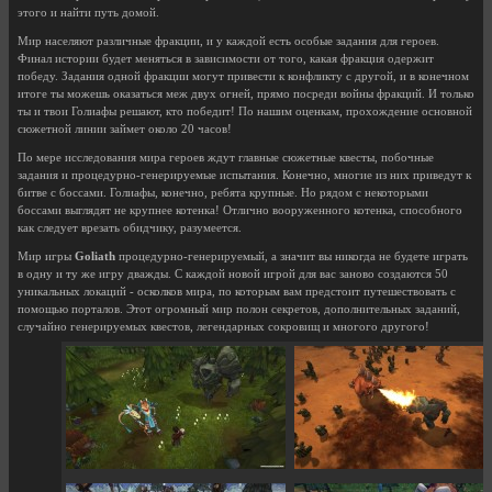
этого и найти путь домой.
Мир населяют различные фракции, и у каждой есть особые задания для героев.
Финал истории будет меняться в зависимости от того, какая фракция одержит
победу. Задания одной фракции могут привести к конфликту с другой, и в конечном
итоге ты можешь оказаться меж двух огней, прямо посреди войны фракций. И только
ты и твои Голиафы решают, кто победит! По нашим оценкам, прохождение основной
сюжетной линии займет около 20 часов!
По мере исследования мира героев ждут главные сюжетные квесты, побочные
задания и процедурно-генерируемые испытания. Конечно, многие из них приведут к
битве с боссами. Голиафы, конечно, ребята крупные. Но рядом с некоторыми
боссами выглядят не крупнее котенка! Отлично вооруженного котенка, способного
как следует врезать обидчику, разумеется.
Мир игры
Goliath
процедурно-генерируемый, а значит вы никогда не будете играть
в одну и ту же игру дважды. С каждой новой игрой для вас заново создаются 50
уникальных локаций - осколков мира, по которым вам предстоит путешествовать с
помощью порталов. Этот огромный мир полон секретов, дополнительных заданий,
случайно генерируемых квестов, легендарных сокровищ и многого другого!