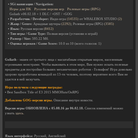
• SGi навигация / Navigation:
Игры для ПК
Русские версии игр
Ролевые игры (RPG)
Goliath v06.02.18 + 1 DLC / +OST / +GOG
• Разработчик / Developer:
Инди-игра
(14535)
от WHALEBOX STUDIO
(2)
• Жанр / Genre:
Аркадные шутеры
(2292)
; Ролевые игры (RPG)
(3505)
• Язык:
Русская версия
(8412)
• Тип игры / Game Type:
Полная версия (установи и играй)
• Размер / Size:
595.22 Мб.
• Оценка игроков / Game Score:
10.0
из
10
(всего голосов:
1
)
Goliath
- экшен от третьего лица с масштабным открытым миром, населенным
огромными монстрами. Чтобы выживать в этом мире, Вам нужно искать полезные
предметы для постройки больших механических роботов - Голиафов! Игра довольно
здорово проработана командой из 13-ти человек, поэтому вероятнее всего Вам не
удастся в ней заскучать.
Игра получила следующие награды:
• Best Sandbox Title of E3 2015 MMOHuts/OnRPG
Добавлена GOG-версия игры.
Описание внутри новости.
Версия игры ОБНОВЛЕНА с 05.08.16 до 06.02.18.
Список изменений можно
узнать
здесь
.
Язык интерфейса:
Русский, Английский