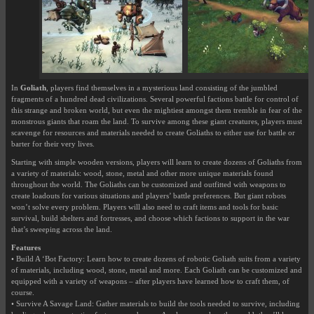
In
Goliath
, players find themselves in a mysterious land consisting of the jumbled
fragments of a hundred dead civilizations. Several powerful factions battle for control of
this strange and broken world, but even the mightiest amongst them tremble in fear of the
monstrous giants that roam the land. To survive among these giant creatures, players must
scavenge for resources and materials needed to create Goliaths to either use for battle or
barter for their very lives.
Starting with simple wooden versions, players will learn to create dozens of Goliaths from
a variety of materials: wood, stone, metal and other more unique materials found
throughout the world. The Goliaths can be customized and outfitted with weapons to
create loadouts for various situations and players’ battle preferences. But giant robots
won’t solve every problem. Players will also need to craft items and tools for basic
survival, build shelters and fortresses, and choose which factions to support in the war
that’s sweeping across the land.
Features
• Build A ‘Bot Factory: Learn how to create dozens of robotic Goliath suits from a variety
of materials, including wood, stone, metal and more. Each Goliath can be customized and
equipped with a variety of weapons – after players have learned how to craft them, of
course.
• Survive A Savage Land: Gather materials to build the tools needed to survive, including