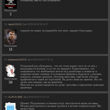
основному квесту или исправили?
Репутация
2
От:
tigeril [11|11]
| Дата 2020-03-30 18:16:37
торрент не пашет посидируйте кто нить..заранее благодарю
Репутация
11
От:
fantomask [36|53]
| Дата 2018-04-03 17:41:21
Очередной раз убеждаюсь , что не стоит ждать чего-то от игр с
наградами (я вообще хз за что их выдают). Единственное, что
понравилось это комбинации мехов под различные условия ну и
открытие новых плюшек, в остальном пришлось бороться с плоским
юмором, унылым гриндом, убогими квестами, ещё более убогим
Репутация
крафтингом и такой же торговлей. На долго меня не хватило. Но это
36
лично моё мнение, как не ценителя.
Многим же думаю придётся по душе +рисовка и окружение довольно
приятные.
От:
xGAVAx [0|0]
| Дата 2018-04-01 21:27:23
Привит. Подскажыте установил игру запускаэться перва заставка.
Вторая запускаэться и должна грузитса а нечево непроисходит. Що
может быть