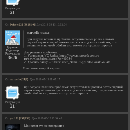
Репутация
21
От:
Defuser222 [3626|10]
| Дата 2016-05-13 10:32:04
marvollo
сказал:
при запуске возникла проблема: вступительный ролик а потом
черный экран который можно двигать и под ним синий кит, что
делать не знаю чтоб обойти это, может это тролинг пиратов
Группа:
Редактор
Два решения проблемы:
Репутация
1. Установить VC Redist: https://www.microsoft.com/ru-
3626
ru/download/details.aspx?id=40784
2. Удалить папку C:/Users/[User_Name]/AppData/Local/Goliath
Мне помог второй вариант.
От:
marvollo [21|6]
| Дата 2016-05-13 08:05:17
при запуске возникла проблема: вступительный ролик а потом черный
экран который можно двигать и под ним синий кит, что делать не знаю
чтоб обойти это, может это тролинг пиратов
Репутация
21
От:
yan141 [251|196]
| Дата 2016-05-12 19:54:48
Мой комп это не выдержит:(