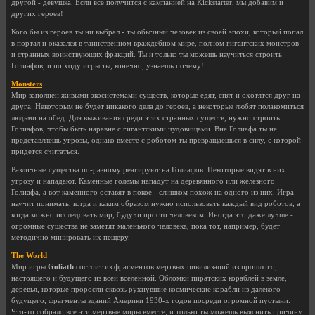
другой - девушка. Если все получится с кампанией на Kickstarter, мы добавим и
других героев!
Кого бы из героев ты ни выбрал - ты обычный человек из своей эпохи, который попал
в портал и оказался в таинственном враждебном мире, полном гигантских монстров
и странных воинствующих фракций. Ты и только ты можешь научиться строить
Голиафов, и по ходу игры ты, конечно, узнаешь почему!
Monsters
Мир заполнен живыми экосистемами существ, которые едят, спят и охотятся друг на
друга. Некоторым не будет никакого дела до героев, а некоторые любят полакомиться
людьми на обед. Для выживания среди этих странных существ, нужно строить
Голиафов, чтобы быть наравне с гигантскими чудовищами. Вне Голиафа ты не
представляешь угрозы, однако вместе с роботом ты превращаешься в силу, с которой
придется считаться.
Различные существа по-разному реагируют на Голиафов. Некоторые видят в них
угрозу и нападают. Каменные големы нападут на деревянного или железного
Голиафа, а вот каменного оставят в покое - слишком похож на одного из них. Игра
научит понимать, когда и каким образом нужно использовать каждый вид роботов, а
когда можно исследовать мир, будучи просто человеком. Иногда это даже лучше -
огромные существа не заметят маленького человека, пока тот, например, будет
методично минировать их пещеру.
The World
Мир игры
Goliath
состоит из фрагментов мертвых цивилизаций из прошлого,
настоящего и будущего из всей вселенной. Обломки пиратских кораблей в земле,
деревья, которые проросли сквозь рухнувшие космические корабли из далекого
будущего, фрагменты зданий Америки 1930-х годов посреди огромной пустыни.
Что-то собрало все эти мертвые миры вместе, и только ты можешь выяснить причину