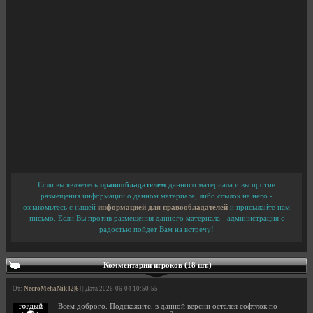
Если вы являетесь
правообладателем
данного материала и вы против
размещения информации о данном материале, либо ссылок на него -
ознакомьтесь с нашей
информацией для правообладателей
и присылайте нам
письмо. Если Вы против размещения данного материала - администрация с
радостью пойдет Вам на встречу!
Комментарии игроков (18 шт.)
От:
NecroMehaNik [2|6]
| Дата 2026-06-04 10:50:55
Всем доброго. Подскажите, в данной версии остался софтлок по