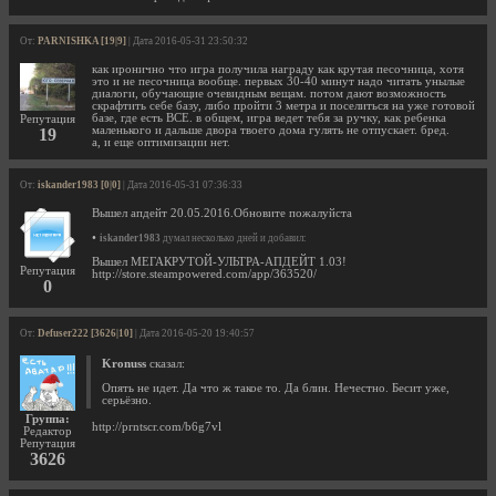
От:
PARNISHKA [19|9]
| Дата 2016-05-31 23:50:32
как иронично что игра получила награду как крутая песочница, хотя
это и не песочница вообще. первых 30-40 минут надо читать унылые
диалоги, обучающие очевидным вещам. потом дают возможность
скрафтить себе базу, либо пройти 3 метра и поселиться на уже готовой
базе, где есть ВСЕ. в общем, игра ведет тебя за ручку, как ребенка
Репутация
маленького и дальше двора твоего дома гулять не отпускает. бред.
19
а, и еще оптимизации нет.
От:
iskander1983 [0|0]
| Дата 2016-05-31 07:36:33
Вышел апдейт 20.05.2016.Обновите пожалуйста
•
iskander1983
думал несколько дней и добавил:
Вышел МЕГАКРУТОЙ-УЛЬТРА-АПДЕЙТ 1.03!
Репутация
http://store.steampowered.com/app/363520/
0
От:
Defuser222 [3626|10]
| Дата 2016-05-20 19:40:57
Kronuss
сказал:
Опять не идет. Да что ж такое то. Да блин. Нечестно. Бесит уже,
серьёзно.
Группа:
http://prntscr.com/b6g7vl
Редактор
Репутация
3626