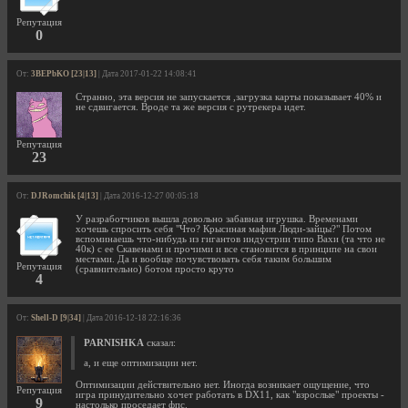
Репутация
0
От:
3BEPbKO [23|13]
| Дата 2017-01-22 14:08:41
Странно, эта версия не запускается ,загрузка карты показывает 40% и
не сдвигается. Вроде та же версия с рутрекера идет.
Репутация
23
От:
DJRomchik [4|13]
| Дата 2016-12-27 00:05:18
У разработчиков вышла довольно забавная игрушка. Временами
хочешь спросить себя "Что? Крысиная мафия Люди-зайцы?" Потом
вспоминаешь что-нибудь из гигантов индустрии типо Вахи (та что не
40к) с ее Скавенами и прочими и все становится в принципе на свои
местами. Да и вообще почувствовать себя таким большим
Репутация
(сравнительно) ботом просто круто
4
От:
Shell-D [9|34]
| Дата 2016-12-18 22:16:36
PARNISHKA
сказал:
а, и еще оптимизации нет.
Оптимизации действительно нет. Иногда возникает ощущение, что
Репутация
игра принудительно хочет работать в DX11, как "взрослые" проекты -
9
настолько проседает фпс.