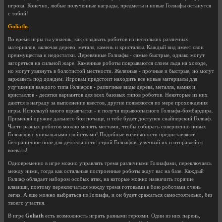
игрока. Конечно, любые полученные награды, предметы и новые Голиафы останутся
с тобой!
Goliaths
Во время игры ты узнаешь, как создавать роботов из нескольких различных
материалов, включая дерево, металл, камень и кристаллы. Каждый вид имеет свои
преимущества и недостатки. Деревянные Голиафы - самые быстрые, однако могут
загореться на сильной жаре. Каменные роботы покрываются слоем льда на холоде,
но могут увязнуть в болотистой местности. Железные - прочные и быстрые, но могут
заржаветь под дождем. Игрокам предстоит находить все новые материалы для
улучшения каждого типа Голиафов - различные виды дерева, металла, камня и
кристаллов - десятки вариантов для всех базовых типов роботов. Некоторые из них
даются в награду за выполнение квестов, другие появляются по мере прохождения
игры. Используй много взрывчатки - и получи взрывоопасного Голиафа-бомбардира.
Применяй оружие дальнего боя почаще, и тебе будет доступен снайперский Голиаф.
Части разных роботов можно менять местами, чтобы собирать совершенно новых
Голиафов с уникальными свойствами! Подобные возможности предоставляют
безграничное поле для деятельности: строй Голиафов, улучшай их и отправляйся
воевать!
Одновременно в игре можно управлять тремя различными Голиафами, переключаясь
между ними, тогда как остальные построенные роботы ждут вас на базе. Каждый
Голиаф обладает набором особых атак, на которые можно назначить горячие
клавиши, поэтому переключаться между тремя готовыми к бою роботами очень
легко. А еще можно выбраться из Голиафа, и он будет сражаться самостоятельно, без
твоего участия.
В игре
Goliath
есть возможность играть разными героями. Один из них парень,