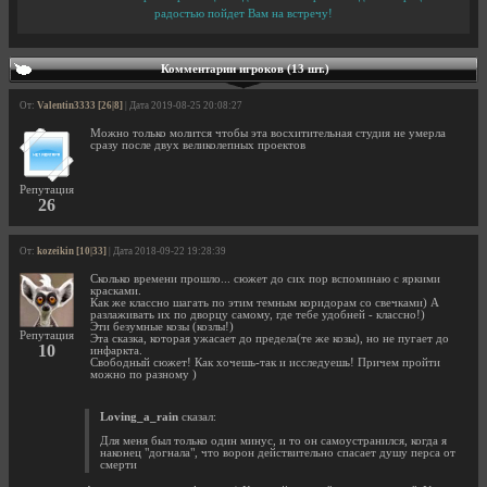
радостью пойдет Вам на встречу!
Комментарии игроков (13 шт.)
От:
Valentin3333 [26|8]
| Дата 2019-08-25 20:08:27
Можно только молится чтобы эта восхитительная студия не умерла
сразу после двух великолепных проектов
Репутация
26
От:
kozeikin [10|33]
| Дата 2018-09-22 19:28:39
Сколько времени прошло... сюжет до сих пор вспоминаю с яркими
красками.
Как же классно шагать по этим темным коридорам со свечками) А
разлаживать их по дворцу самому, где тебе удобней - классно!)
Эти безумные козы (козлы!)
Репутация
Эта сказка, которая ужасает до предела(те же козы), но не пугает до
10
инфаркта.
Свободный сюжет! Как хочешь-так и исследуешь! Причем пройти
можно по разному )
Loving_a_rain
сказал:
Для меня был только один минус, и то он самоустранился, когда я
наконец "догнала", что ворон действительно спасает душу перса от
смерти