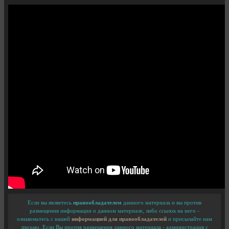
Если вы являетесь
правообладателем
данного материала и вы против
размещения информации о данном материале, либо ссылок на него -
ознакомьтесь с нашей
информацией для правообладателей
и присылайте нам
письмо. Если Вы против размещения данного материала - администрация с