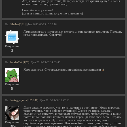
Ага, и этот ворон у фонтана) Который всегда "сохранит душу". У меня
на него много подозрений было)
Спасибо за эту сказку!
(хоть и немного криповатую, но душевную)
От:
Liladan [3|11]
| Дата 2017-09-09 15:32:10
Ламповая игра с интересным сюжетом, множеством концовок. Прошла,
игра понравилась. Советую!
Репутация
3
От:
ZomboCat [8|23]
| Дата 2017-03-07 14:05:45
Хорошая игра. С удовольствием прошёл на все концовки
Репутация
8
От:
Loving_a_rain [189|241]
| Дата 2016-09-30 10:47:13
Даже сложно выразить что-то конкретное в этой игре! Когда играешь,
такое чувство, что в ней всё отменное! Сюжет, графика, загадки,
старание нас напугать и при этом взбудоражить любопытство, а также
постоянные попытки прибить нашего перса, делают свое дело - играть
хочется и нравится. При чем хочется получить все концовки и
Репутация
опробовать разные варианты. Для меня был только один минус, и то он
189
самоустранился, когда я наконец "догнала", что ворон действительно