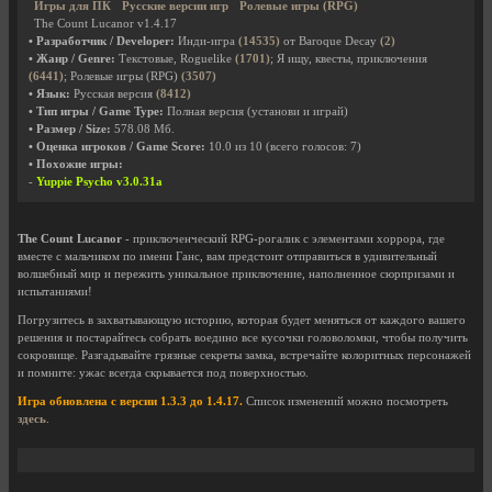
Игры для ПК
Русские версии игр
Ролевые игры (RPG)
The Count Lucanor v1.4.17
• Разработчик / Developer:
Инди-игра
(14535)
от Baroque Decay
(2)
• Жанр / Genre:
Текстовые, Roguelike
(1701)
; Я ищу, квесты, приключения
(6441)
; Ролевые игры (RPG)
(3507)
• Язык:
Русская версия
(8412)
• Тип игры / Game Type:
Полная версия (установи и играй)
• Размер / Size:
578.08 Мб.
• Оценка игроков / Game Score:
10.0
из
10
(всего голосов:
7
)
• Похожие игры:
-
Yuppie Psycho v3.0.31a
The Count Lucanor
- приключенческий RPG-рогалик с элементами хоррора, где
вместе с мальчиком по имени Ганс, вам предстоит отправиться в удивительный
волшебный мир и пережить уникальное приключение, наполненное сюрпризами и
испытаниями!
Погрузитесь в захватывающую историю, которая будет меняться от каждого вашего
решения и постарайтесь собрать воедино все кусочки головоломки, чтобы получить
сокровище. Разгадывайте грязные секреты замка, встречайте колоритных персонажей
и помните: ужас всегда скрывается под поверхностью.
Игра обновлена с версии 1.3.3 до 1.4.17.
Список изменений можно посмотреть
здесь
.