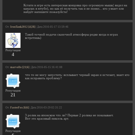
Кстати в игре есть интересная концовка про огромную мышь( видел на
каналах в ютубе), но как её получить так и не понял... кто узнает или
найдёт напишите пожалуйста!
От:
IronTank2012 [4|28]
| Дата 2016-05-17 13:59:46
Такой точной подачи сказочной атмосферы редко когда в играх
встретишь)
Репутация
4
От:
marvollo [21|6]
| Дата 2016-05-15 16:41:08
что то не могу запустить: всплывает черный экран и исчезает, знает кто
как исправить проблему?
Репутация
21
От:
FasterFox [6|6]
| Дата 2016-03-29 02:31:22
3 ролик на японском что ли? Первые 2 ролика не показывает.
Вот это красивый пиксель арт.
Репутация