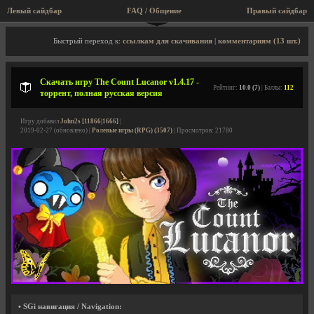
Левый сайдбар
FAQ / Общение
Правый сайдбар
Описание игры, торрент, скриншоты, видео
Быстрый переход к:
ссылкам для скачивания
|
комментариям (13 шт.)
Скачать игру The Count Lucanor v1.4.17 -
Рейтинг:
10.0 (7)
| Баллы:
112
торрент, полная русская версия
Игру добавил
John2s [11866|1666]
|
2019-02-27 (обновлено) |
Ролевые игры (RPG) (3507)
| Просмотров: 21780
• SGi навигация / Navigation: