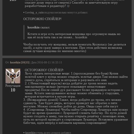
спасает душу перса от смерти
Спасибо за замечательную игру
разработчикам и редактору!
•
Loving_a_rain
подумал несколько минут и добавил:
ОСТОРОЖНО СПОЙЛЕР!
kozeikin
сказал:
Кстати в игре есть интересная концовка про огромную мышь но
как её получить так и не понял... kozeikin
Чтобы получить эту концовку, нельзя помогать Козлопасу (не делиться
едой), а идти сразу наверх к могилам. При этом действии возможна
самая лучшая концовка по мнению многих)
От:
kozeikin [10|33]
| Дата 2016-08-11 16:33:11
ОСТОРОЖНО! СПОЙЛЕР:
Хочу сказать интересные вещи: 1.(прохождение без букв) Купив
золотой ключ у купца можно открыть золотые двери.Там можно найти
синего духа, спрятаться за шторами и разузнать его имя.
2. ( Ненастоящий король) когда дойдёте до трона можно надеть
Репутация
заколдованное кольцо (которое показывает ненастоящие
10
предметы).После синий дух расскажет более правдивую историю о
замке. Кстати заколдованное кольцо можно обменять у старушки,
которая встречается в начале игры.
3. (Возвращение домой) Также, когда дойдёте до трона, его можно
сдвинуть. Там будет дверь, которое приведет вас обратно к пяти
могилам. Можно спокойно дойти до дома. Овцы сами себя пасут
4. (Сокровища Луканора) Чтобы найти Сокровища Луканора нам нужно
будет во время сражения с Лукрецией словить бабочку. По пути домой
нужно сходить к замку, там нужно открыть решётку с помощью лома,
путь по которой приведёт к сокровищам Луканора. Вставляем урашение
бабочки, идем вперёд и набиваем карманы сокровищами!
•
kozeikin
очень долго думал и добавил: