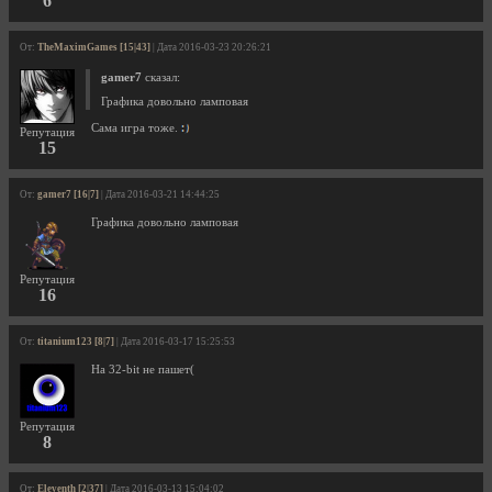
6
От:
TheMaximGames [15|43]
| Дата 2016-03-23 20:26:21
gamer7
сказал:
Графика довольно ламповая
Сама игра тоже.
Репутация
15
От:
gamer7 [16|7]
| Дата 2016-03-21 14:44:25
Графика довольно ламповая
Репутация
16
От:
titanium123 [8|7]
| Дата 2016-03-17 15:25:53
На 32-bit не пашет(
Репутация
8
От:
Eleventh [2|37]
| Дата 2016-03-13 15:04:02