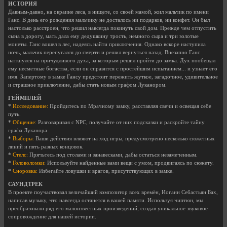
ИСТОРИЯ
Давным-давно, на окраине леса, в нищете, со своей мамой, жил мальчик по имени
Ганс. В день его рождения мальчику не досталось ни подарков, ни конфет. Он был
настолько расстроен, что решил навсегда покинуть свой дом. Прежде чем отпустить
сына в дорогу, мать дала ему дедушкину трость, немного сыра и три золотые
монеты. Ганс вошел в лес, надеясь найти приключения. Однако вскоре наступила
ночь, мальчик перепугался до смерти и решил вернуться назад. Внезапно Ганс
наткнулся на причудливого духа, за которым решил пройти до замка. Дух пообещал
ему несметные богаства, если он справится с простейшим испытанием... и узнает его
имя. Запертому в замке Гансу предстоит пережить жуткое, загадочное, удивительное
и страшное приключение, дабы стать новым графом Луканором.
ГЕЙМПЛЕЙ
*
Исследование:
Пройдитесь по Мрачному замку, расставляя свечи и освещая себе
путь.
*
Общение:
Разговаривая с NPC, получайте от них подсказки и раскройте тайну
графа Луканора.
*
Выборы:
Ваши действия влияют на ход игры, предусмотрено несколько сюжетных
линий и пять разных концовок.
*
Стелс:
Прячьтесь под столами и занавесками, дабы остаться незамеченным.
*
Головоломки:
Используйте найденные вами вещи с умом, продвигаясь по сюжету.
*
Сноровка:
Избегайте ловушки и врагов, присутствующих в замке.
САУНДТРЕК
В проекте поучаствовал величайший композитор всех времён, Иоганн Себастьян Бах,
написав музыку, что навсегда останется в вашей памяти. Используя чиптюн, мы
преобразовали ряд его малоизвестных произведений, создав уникальное звуковое
сопровождение для нашей истории.