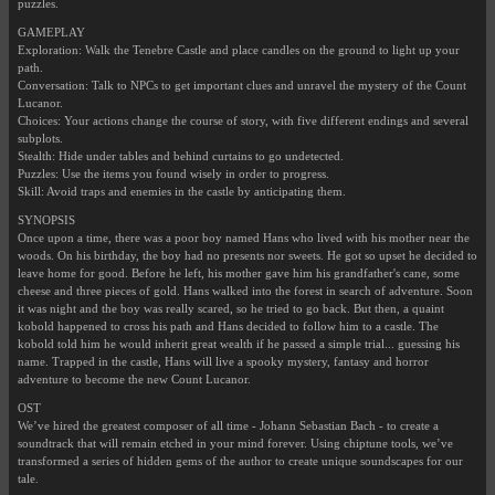
puzzles.
GAMEPLAY
Exploration: Walk the Tenebre Castle and place candles on the ground to light up your
path.
Conversation: Talk to NPCs to get important clues and unravel the mystery of the Count
Lucanor.
Choices: Your actions change the course of story, with five different endings and several
subplots.
Stealth: Hide under tables and behind curtains to go undetected.
Puzzles: Use the items you found wisely in order to progress.
Skill: Avoid traps and enemies in the castle by anticipating them.
SYNOPSIS
Once upon a time, there was a poor boy named Hans who lived with his mother near the
woods. On his birthday, the boy had no presents nor sweets. He got so upset he decided to
leave home for good. Before he left, his mother gave him his grandfather's cane, some
cheese and three pieces of gold. Hans walked into the forest in search of adventure. Soon
it was night and the boy was really scared, so he tried to go back. But then, a quaint
kobold happened to cross his path and Hans decided to follow him to a castle. The
kobold told him he would inherit great wealth if he passed a simple trial... guessing his
name. Trapped in the castle, Hans will live a spooky mystery, fantasy and horror
adventure to become the new Count Lucanor.
OST
We’ve hired the greatest composer of all time - Johann Sebastian Bach - to create a
soundtrack that will remain etched in your mind forever. Using chiptune tools, we’ve
transformed a series of hidden gems of the author to create unique soundscapes for our
tale.