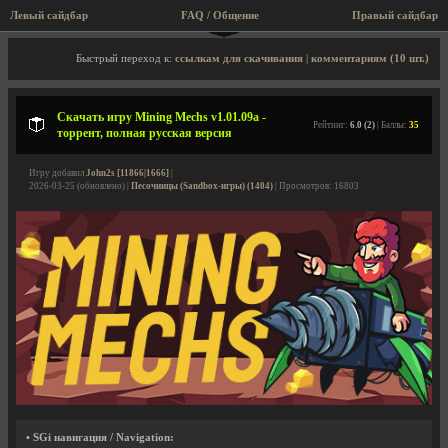
Левый сайдбар
FAQ / Общение
Правый сайдбар
Описание игры, торрент, скриншоты, видео
Быстрый переход к:
ссылкам для скачивания
|
комментариям (10 шт.)
Скачать игру Mining Mechs v1.01.09a -
Рейтинг:
6.0 (2)
| Баллы:
35
торрент, полная русская версия
Игру добавил
John2s [11866|1666]
|
2026-03-25 (обновлено) |
Песочницы (Sandbox-игры) (1404)
| Просмотров: 16803
• SGi навигация / Navigation: