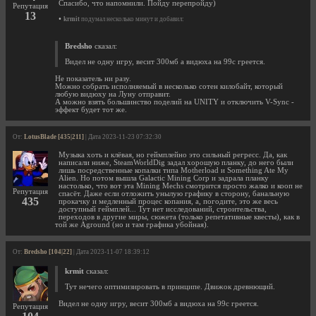
Спасибо, что напомнили. Пойду перепройду)
Репутация
13
•
krmit
подумал несколько минут и добавил:
Bredsho
сказал:
Видел не одну игру, весит 300мб а видюха на 99с греется.
Не показатель ни разу.
Можно собрать исполняемый в несколько сотен килобайт, который
любую видюху на Луну отправит.
А можно взять большинство поделий на UNITY и отключить V-Sync -
эффект будет тот же.
От:
LotusBlade [435|211]
| Дата 2023-11-23 07:32:30
Музыка хоть и клёвая, но геймплейно это сильный регресс. Да, как
написали ниже, SteamWorldDig задал хорошую планку, до него были
лишь посредственные копалки типа Motherload и Something Ate My
Alien. Но потом вышла Galactic Mining Corp и задрала планку
настолько, что вот эта Mining Mechs смотрится просто жалко и кооп не
Репутация
спасёт. Даже если отложить унылую графику в сторону, банальную
435
прокачку и медленный процес копания, а, погодите, это же весь
доступный геймплей... Тут нет исследований, строительства,
переходов в другие миры, сюжета (только репетативные квесты), как в
той же Aground (но и там графика убойная).
От:
Bredsho [104|22]
| Дата 2023-11-07 18:39:12
krmit
сказал:
Тут нечего оптимизировать в принципе. Движок древнющий.
Видел не одну игру, весит 300мб а видюха на 99с греется.
Репутация