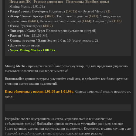
Игры для ПК
Русские версии игр
Песочницы (Sandbox-игры)
Mining Mechs v1.01.09a
• Разработчик / Developer:
Инди-игра
(14535)
от Delayed Victory
(2)
• Жанр / Genre:
Аркады
(3070)
; Текстовые, Roguelike
(1701)
; Я ищу, квесты,
приключения
(6441)
; Песочницы (Sandbox-игры)
(1404)
; Симуляторы
(1188)
• Язык:
Русская версия
(8412)
• Тип игры / Game Type:
Полная версия (установи и играй)
• Размер / Size:
131.09 Мб.
• Оценка игроков / Game Score:
6.0
из
10
(всего голосов:
2
)
• Другие части игры:
-
Super Mining Mechs v1.00.97a
Mining Mechs
- приключенческий sandbox-симулятор, где вам предстоит управлять
высокотехнологичным шахтерским мехом!
Выкапывайте ценные ресурсы, улучшайте свой мех, и добывайте все более крупный
улов при исследовании подземелий.
Игра обновлена с версии 1.01.08 до 1.01.09a.
Список изменений можно посмотреть
здесь
.
Раскройте своего внутреннего шахтера, управляя высокотехнологичным
добывающим мехом! Добывайте ценные ресурсы и улучшайте свой мех для еще
более крупных уловов при исследовании подземелья. Веселитесь в одиночку или с до
7 друзей в онлайн-кооперативном многопользовательском режиме!