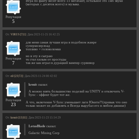
Игра по факту весит всего 15 мегабайт, остальное это 1мб звуки
(которых с десяток всего) и музыка.
Репутация
5
От:
VlRUS [7|1]
| Дата 2023-11-25 16:42:25
для меня самая лучшая игра в подобном жанре
супермозерлоад
топливо + головоломки
но в эту я сыграю
Репутация
тк стал хилым от простуды
7
так же как играл в дурацкий вампир сурвивор
От:
eil [23|72]
| Дата 2023-11-24 00:42:02
krmit
сказал:
А можно взять большинство поделий на UNITY и отключить V-
Sync - эффект будет тот же.
Репутация
А что, включение V-Sync уменьшает лаги Юнити?!(привык что оно
23
только может их добавлять и Всегда вырубал его в любом движке)
От:
krmit [13|11]
| Дата 2023-11-23 15:54:29
LotusBlade
сказал:
Galactic Mining Corp