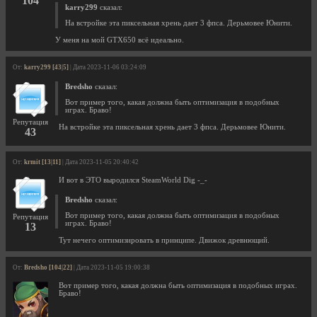
104
karry299
сказал:
На встройке эта пиксельная хрень дает 3 фпса. Дерьмовее Юнити.
У меня на мой GTX650 всё идеально.
От:
karry299 [43|5]
| Дата 2023-11-06 03:24:09
Bredsho
сказал:
Вот пример того, какая должна быть оптимизация в подобных
играх. Браво!
Репутация
На встройке эта пиксельная хрень дает 3 фпса. Дерьмовее Юнити.
43
От:
krmit [13|11]
| Дата 2023-11-05 20:40:42
И вот в ЭТО выродился SteamWorld Dig -_-
Bredsho
сказал:
Вот пример того, какая должна быть оптимизация в подобных
Репутация
играх. Браво!
13
Тут нечего оптимизировать в принципе. Движок древнющий.
От:
Bredsho [104|22]
| Дата 2023-11-05 19:00:38
Вот пример того, какая должна быть оптимизация в подобных играх.
Браво!