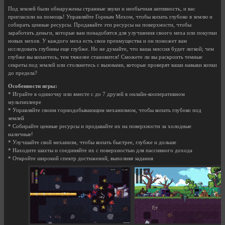
Под землей были обнаружены странные звуки и необычная активность, и вас
пригласили на помощь! Управляйте Горным Мехом, чтобы копать глубоко в землю и
собирать ценные ресурсы. Продавайте эти ресурсы на поверхности, чтобы
заработать деньги, которые вам понадобятся для улучшения своего меха или покупки
новых мехов. У каждого меха есть свои преимущества и он поможет вам
исследовать глубины еще глубже. Но не думайте, что ваша миссия будет легкой; чем
глубже вы копаетесь, тем тяжелее становится! Сможете ли вы раскроить темные
секреты под землей или столкнетесь с вызовами, которые проверят ваши навыки копки
до предела?
Особенности игры:
* Играйте в одиночку или вместе с до 7 друзей в онлайн-кооперативном
мультиплеере
* Управляйте своим горнодобывающим механизмом, чтобы копать глубоко под
землей
* Собирайте ценные ресурсы и продавайте их на поверхности за холодные
наличные!
* Улучшайте свой механизм, чтобы копать быстрее, глубже и дольше
* Находите шахты и соединяйте их с поверхностью для пассивного дохода
* Откройте широкий спектр достижений, выполняя задания