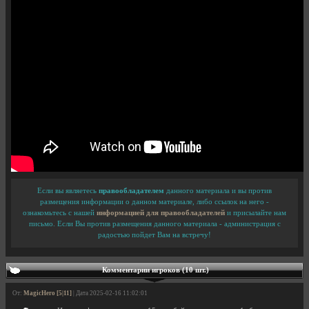
Если вы являетесь
правообладателем
данного материала и вы против
размещения информации о данном материале, либо ссылок на него -
ознакомьтесь с нашей
информацией для правообладателей
и присылайте нам
письмо. Если Вы против размещения данного материала - администрация с
радостью пойдет Вам на встречу!
Комментарии игроков (10 шт.)
От:
MagicHero [5|11]
| Дата 2025-02-16 11:02:01