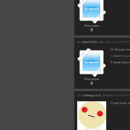
Репутация
0
От:
rifton74 [0|3]
| Дата 2012-11-24 20:07:03
О обожаю эту 
•
rifton74
подума
У меня игра н
Репутация
0
От:
Challenger [1|4]
| Дата 2012-11-04 19:28
Супер игра, 