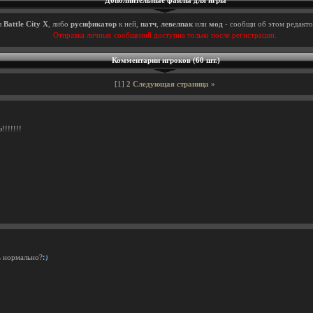
Дополнительные файлы для игры
ы
Battle City X
, либо
русификатор
к ней,
патч
,
левелпак
или
мод
- сообщи об этом редакто
Отправка личных сообщений доступна только после регистрации.
Комментарии игроков (60 шт.)
[1]
2
Следующая страница »
!!!!!!
ь нормально?