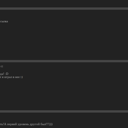
ссылка
:48
да! :D
т я играл в нее
ть!А первий уровень другой был!!!)))