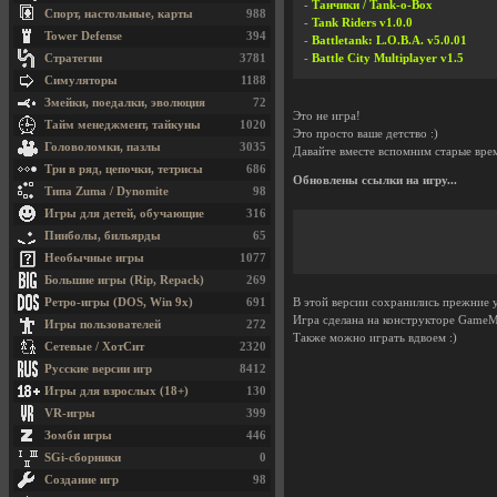
-
Танчики / Tank-o-Box
Спорт, настольные, карты
988
-
Tank Riders v1.0.0
Tower Defense
394
-
Battletank: L.O.B.A. v5.0.01
Стратегии
3781
-
Battle City Multiplayer v1.5
Симуляторы
1188
Змейки, поедалки, эволюция
72
Это не игра!
Тайм менеджмент, тайкуны
1020
Это просто ваше детство :)
Головоломки, пазлы
3035
Давайте вместе вспомним старые врем
Три в ряд, цепочки, тетрисы
686
Обновлены ссылки на игру...
Типа Zuma / Dynomite
98
Игры для детей, обучающие
316
Пинболы, бильярды
65
Необычные игры
1077
Большие игры (Rip, Repack)
269
Ретро-игры (DOS, Win 9x)
691
В этой версии сохранились прежние у
Игра сделана на конструкторе GameM
Игры пользователей
272
Также можно играть вдвоем :)
Сетевые / ХотСит
2320
Русские версии игр
8412
Игры для взрослых (18+)
130
VR-игры
399
Зомби игры
446
SGi-сборники
0
Создание игр
98