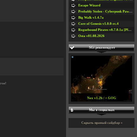
Escape Wizard
Probably Stolen - Cyberpunk Pawnshop Simulator v048c [Playtest]
Big Walk v1.4.7a
Core of Genesis v1.0.0-rc.4
Roguebound Pirates v0.7.0.1a [Playtest]
Osta v01.08.2026
SGi рекомендует
угое!
Nox v1.2b / + GOG
Мы в социалках
Скрыть правый сайдбар »