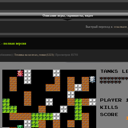
Описание игры, скриншоты, видео
Быстрый переход к:
ссылкам 
X - полная версия
(обновлено) |
Техника на колесах, гонки (1223)
| Просмотров: 85701