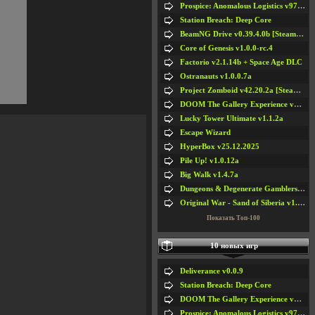
Prospice: Anomalous Logistics v97 [Playtest]
Station Breach: Deep Core
BeamNG Drive v0.39.4.0b [Steam Early Access]
Core of Genesis v1.0.0-rc.4
Factorio v2.1.14b + Space Age DLC
Ostranauts v1.0.0.7a
Project Zomboid v42.20.2a [Steam Early Access]
DOOM The Gallery Experience v1.4.2
Lucky Tower Ultimate v1.1.2a
Escape Wizard
HyperBox v25.12.2025
Pile Up! v1.0.12a
Big Walk v1.4.7a
Dungeons & Degenerate Gamblers v2.0.2a
Original War - Sand of Siberia v1.6.30
Показать Топ-100
10 новых игр
Deliverance v0.0.9
Station Breach: Deep Core
DOOM The Gallery Experience v1.4.2
Prospice: Anomalous Logistics v97 [Playtest]