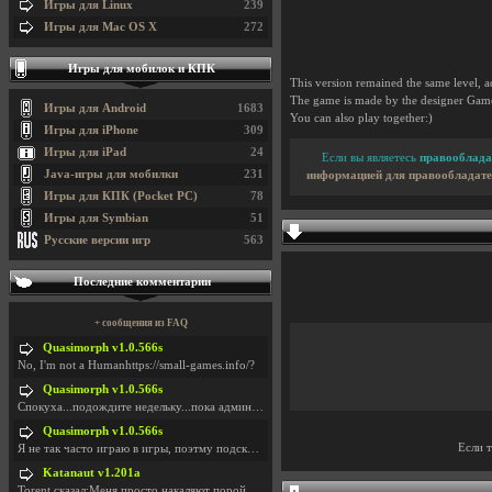
Игры для Linux
239
Игры для Mac OS X
272
Игры для мобилок и КПК
This version remained the same level, 
The game is made by the designer Ga
Игры для Android
1683
You can also play together:)
Игры для iPhone
309
Игры для iPad
24
Если вы являетесь
правооблада
Java-игры для мобилки
231
информацией для правообладате
Игры для КПК (Pocket PC)
78
Игры для Symbian
51
Русские версии игр
563
Последние комментарии
+ сообщения из FAQ
Quasimorph v1.0.566s
No, I'm not a Humanhttps://small-games.info/?
Quasimorph v1.0.566s
Спокуха...подождите недельку...пока админов отпуст
Quasimorph v1.0.566s
Если 
Я не так часто играю в игры, поэтму подсказка про
Katanaut v1.201a
Torent сказал:Меня просто накаляют порой речи о то