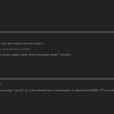
игру мог играть в неё весь день=)
л несколько минут и добавил:
е на весь экран только часть игры видно винда 7 ноутбук
:13
жаль денди "сдохла", ну а эти танчики так-то нормальные, но движок GameMaker УГ и на нё