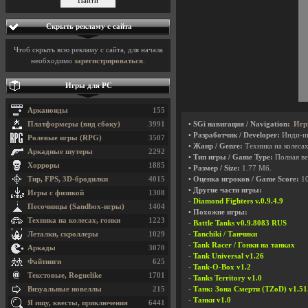
Скрыть рекламу с сайта
Чтоб скрыть всю рекламу с сайта, для начала
необходимо
зарегистрироваться
.
Игры для PC
Арканоиды
155
Платформеры (вид сбоку)
3991
• SGi навигация / Navigation:
Игр
• Разработчик / Developer:
Инди-и
Ролевые игры (RPG)
3507
• Жанр / Genre:
Техника на колеса
Аркадные шутеры
2292
• Тип игры / Game Type:
Полная ве
Хорроры
1885
• Размер / Size:
1.77 Мб.
Тир, FPS, 3D-бродилки
4015
• Оценка игроков / Game Score:
1
• Другие части игры:
Игры с физикой
1308
-
Diamond Fighters v.0.9.4.9
Песочницы (Sandbox-игры)
1404
• Похожие игры:
Техника на колесах, гонки
1223
-
Battle Tanks v0.9.8083 RUS
Леталки, скроллеры
1029
-
Tanchiki / Танчики
-
Tank Racer / Гонки на танках
Аркады
3070
-
Tank Universal v1.26
Файтинги
625
-
Tank-O-Box v1.2
Текстовые, Roguelike
1701
-
Tanks Territory v1.0
Визуальные новеллы
215
-
Танк: Зона Смерти (TZoD) v1.51
-
Танки v1.0
Я ищу, квесты, приключения
6441