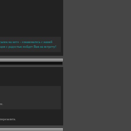
ылок на него - ознакомьтесь с нашей
ция с радостью пойдет Вам на встречу!
те.
перезалита.