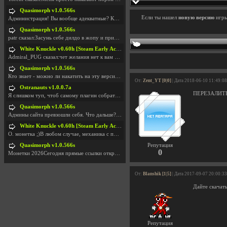
Quasimorph v1.0.566s
Если ты нашел
новую версию
игр
Администрация! Вы вообще адекватные? Какие монетки
Quasimorph v1.0.566s
patr сказал:Засунь себе дилдо в жопу и пришли фотк
White Knuckle v0.60h [Steam Early Access]
Admiral_PUG сказал:чет желания нет к вам сюда захо
Quasimorph v1.0.566s
Кто знает - можно ли накатить на эту версию моды?
От:
Zent_YT [0|0]
| Дата 2018-06-10 11:49:08
Ostranauts v1.0.0.7a
ПЕРЕЗАЛИТЬ!
Я слишком туп, чтоб самому плагин собрать. И что-т
Quasimorph v1.0.566s
Админы сайта превзошли себя. Что дальше? Засунь се
White Knuckle v0.60h [Steam Early Access]
О. монетка ;)В любом случае, механика с поиском мо
Quasimorph v1.0.566s
Репутация
0
Монетки 2026Сегодня прямые ссылки открываются посл
От:
Blanshik [1|5]
| Дата 2017-09-07 20:00:33
Дайте скачат
Репутация