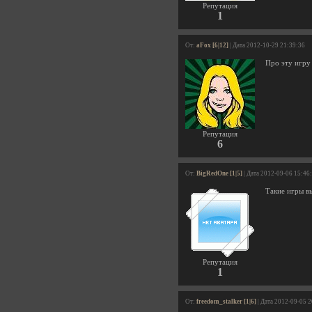
Репутация
1
От:
aFox [6|12]
| Дата 2012-10-29 21:39:36
Про эту игру 
Репутация
6
От:
BigRedOne [1|5]
| Дата 2012-09-06 15:46
Такие игры вы
Репутация
1
От:
freedom_stalker [1|6]
| Дата 2012-09-05 