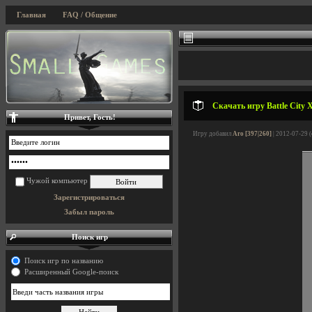
Главная
FAQ / Общение
Скачать игру Battle City 
Привет, Гость!
Игру добавил
Aro [397|260]
| 2012-07-29 
Чужой компьютер
Зарегистрироваться
Забыл пароль
Поиск игр
Поиск игр по названию
Расширенный Google-поиск