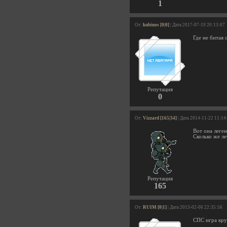
1
От:
kubinos [0|0]
| Дата 2017-07-19 20:13:07
Где не битая 
Репутация
0
От:
Vizzard [165|34]
| Дата 2014-11-22 11:14
Вот она леген
Сколько же ле
Репутация
165
От:
RUIM [0|1]
| Дата 2013-02-06 22:35:56
СПС игра кру