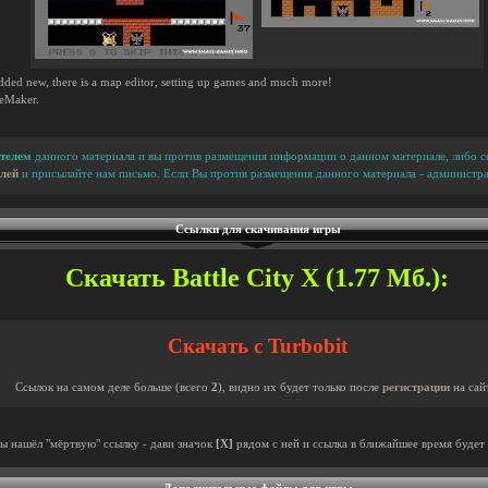
added new, there is a map editor, setting up games and much more!
meMaker.
телем
данного материала и вы против размещения информации о данном материале, либо сс
лей
и присылайте нам письмо. Если Вы против размещения данного материала - администра
Ссылки для скачивания игры
Скачать Battle City X (1.77 Мб.):
Скачать с Turbobit
Ссылок на самом деле больше (всего
2
), видно их будет только после
регистрации
на сай
ты нашёл "мёртвую" ссылку - дави значок
[X]
рядом с ней и ссылка в ближайшее время будет 