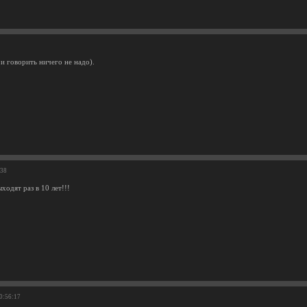
и говорить ничего не надо).
:38
ходят раз в 10 лет!!!
20:56:17