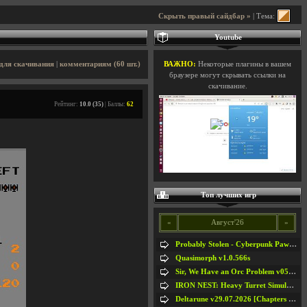
Скрыть правый сайдбар »
| Тема:
Youtube
для скачивания
|
комментариям (60 шт.)
ВАЖНО:
Некоторые плагины в вашем
браузере могут скрывать ссылки на
скачивание.
Рейтинг:
10.0 (35)
| Баллы:
62
Топ лучших игр
«
Август'26
»
Probably Stolen - Cyberpunk Pawnshop Simulator v048c [Playtest]
Quasimorph v1.0.566s
Sir, We Have an Orc Problem v05.08.2026
IRON NEST: Heavy Turret Simulator v1.0a
Deltarune v29.07.2026 [Chapters 1-5] / + RUS [Chapters 1-5]