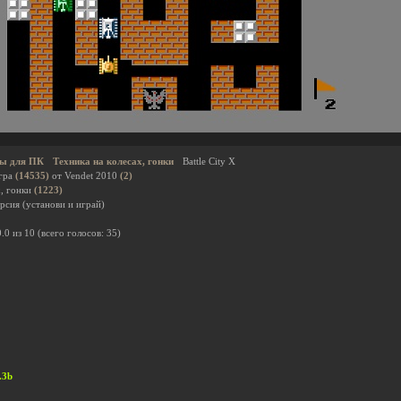
ы для ПК
Техника на колесах, гонки
Battle City X
гра
(14535)
от Vendet 2010
(2)
х, гонки
(1223)
рсия (установи и играй)
0.0
из
10
(всего голосов:
35
)
.3b