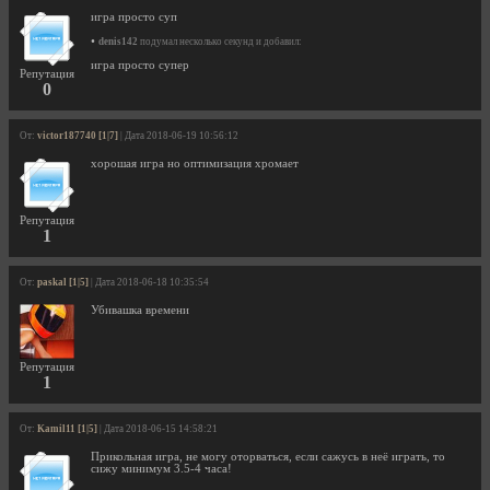
игра просто суп
•
denis142
подумал несколько секунд и добавил:
игра просто супер
Репутация
0
От:
victor187740 [1|7]
| Дата 2018-06-19 10:56:12
хорошая игра но оптимизация хромает
Репутация
1
От:
paskal [1|5]
| Дата 2018-06-18 10:35:54
Убивашка времени
Репутация
1
От:
Kamil11 [1|5]
| Дата 2018-06-15 14:58:21
Прикольная игра, не могу оторваться, если сажусь в неё играть, то
сижу минимум 3.5-4 часа!