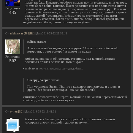
нырял глубже. Никакого особого смысла нет ни в одежде, ни в моторе,
ни тем более в био-топливе. После удаления яиц из дропа гнёзд (патч)
Репутация
большинство рецептов недоступны, пока не пройдёшь игру... И я таки
435
прошел всё полностью, но так и не встретил ни один крупный остров с
орлом / ламой / рецептами / мёдом (кроме сюжетного) / новыми
деревьями / ягодами. Багов очень много, декор и новый крафт почти
не добавляют. Жаль, такой потенциал загубили.
От:
nikivarvar [502|111]
| Дата 2019-05-22 23:59:13
sylion
сказал:
А как скачать без медиаджета торрент? Стоит только обычный
юторрент, а этот геморой и даром не нужен
Репутация
жмёшь на кнопку и обновляешь страницу, под кнопкой должна
502
появиться прямая ссылка на .torrent файл
•
nikivarvar
подумал несколько секунд и добавил:
Creepy_Keeper
сказал:
При установке Steam_Fix, игра крашится при запуске и у меня и
друга. Без фикса идет норм... но как бы зачем?(
стимфикс позволяет тебе играть в онлайне с пацанами через стимовский
спейсвор, собсна и сам стим нужен
От:
sylion [3|2]
| Дата 2019-05-22 16:41:31
А как скачать без медиаджета торрент? Стоит только обычный
юторрент, а этот геморой и даром не нужен