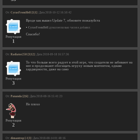
От:
CyrasFromHell [1|1]
| Дата 2018-10-12 16:50:42
Вроде как вышел Update 7, обновите пожалуйста
•
CyrasFromHell
думал несколько часов и добавил:
Спасибо!
Репутация
1
От:
Radiator258 [3|12]
| Дата 2018-09-18 16:57:36
То что больше всего радует в этой игре, что создатели не забивают на
нее и продолжают обогащать игруху новым контентом, однако
хардкорности, даже на само
Репутация
3
От:
Pananda [2|6]
| Дата 2018-08-16 15:41:23
Не плохо
Репутация
2
От:
dimantrop [-1|3]
| Дата 2018-08-14 01:48:16