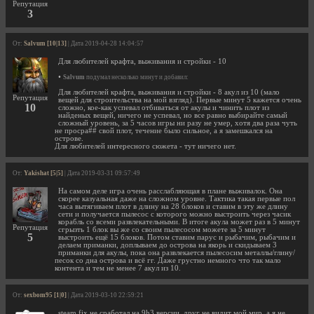
Репутация
3
От:
Salvum [10|13]
| Дата 2019-04-28 14:04:57
Для любителей крафта, выживания и стройки - 10
•
Salvum
подумал несколько минут и добавил:
Для любителей крафта, выживания и стройки - 8 акул из 10 (мало
Репутация
вещей для строительства на мой взгляд). Первые минут 5 кажется очень
10
сложно, кое-как успевал отбиваться от акулы и чинить плот из
найденых вещей, ничего не успевал, но все равно выбирайте самый
сложный уровень, за 5 часов игры ни разу не умер, хотя два раза чуть
не просра## свой плот, течение было сильное, а я замешкался на
острове.
Для любителей интересного сюжета - тут ничего нет.
От:
Yakishat [5|5]
| Дата 2019-03-31 09:57:49
На самом деле игра очень расслабляющая в плане выживалок. Она
скорее казуальная даже на сложном уровне. Тактика такая первые пол
часа вытягиваем плот в длину на 28 блоков и ставим в эту же длину
сети и получается пылесос с которого можно выстроить через часик
корабль со всеми развлекательными. В итоге акула может раз в 5 минут
Репутация
сгрызть 1 блок вы же со своим пылесосом можете за 5 минут
5
выстроить ещё 15 блоков. Потом ставим парус и рыбачим, рыбачим и
делаем приманки, доплываем до острова на якорь и скидываем 3
приманки для акулы, пока она развлекается пылесосим металлы/глину/
песок со дна острова и всё гг. Даже грустно немного что так мало
контента и тем не менее 7 акул из 10.
От:
sexbom95 [1|0]
| Дата 2019-03-10 22:59:21
steam fix не сработал на 9h3 версии, друг не видит мой мир, а я не