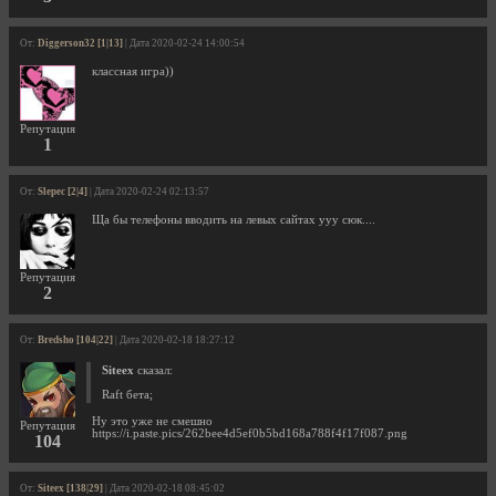
От:
Diggerson32 [1|13]
| Дата 2020-02-24 14:00:54
классная игра))
Репутация
1
От:
Slepec [2|4]
| Дата 2020-02-24 02:13:57
Ща бы телефоны вводить на левых сайтах ууу сюк....
Репутация
2
От:
Bredsho [104|22]
| Дата 2020-02-18 18:27:12
Siteex
сказал:
Raft бета;
Ну это уже не смешно
Репутация
https://i.paste.pics/262bee4d5ef0b5bd168a788f4f17f087.png
104
От:
Siteex [138|29]
| Дата 2020-02-18 08:45:02