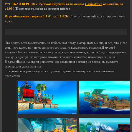
РУССКАЯ ВЕРСИЯ с Русской озвучкой от команды
GamesVoice
обновлена до
v1.09!
(Примеры голосов во втором видео)
Игра обновлена с версии 1.1.01 до 1.1.02b.
Список изменений можно посмотреть
здесь
.
Что делать если вы оказались на небольшом плоту в открытом океане, и все, что у вас
есть - это крюк, при помощи которого можно вылавливать различный мусор?
Казалось бы, это самые сложные условия для выживания, но игра будет подкидывать
вам кучу мусора, из которого можно скрафтить неплохое плавающее жилище.
В дальнейшем, на своем искусственно созданном острове из досок, вы сможете
выращивать даже пальмы.
Создайте свой рай из мусора и путешествуйте по океану в поисках полезных
предметов.