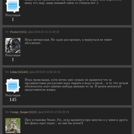
вижу его мир, ваще никакой связи со стимом нет :(
Репутация
1
От:
Postier [1|15]
| Дата 2019-02-10 14:49:20
Игра интересная. Но один раз прошел, и вернуться не тянет
абсолютно.
Репутация
1
От:
Lilim [145|43]
| Дата 2019-02-10 06:50:35
Игра прикольная, хотя лично мне сильно не нравится что за
продвинутыми ресурсами надо нырять в воду к акуле... и то что нельзя
обезопасить плот какими-нибудь шипами то ли. В целом неплохой
представитель жанра.
Репутация
145
От:
Creepy_Keeper [5|12]
| Дата 2019-01-22 00:39:29
При установке Steam_Fix, игра крашится при запуске и у меня и друга.
Без фикса идет норм... но как бы зачем?(