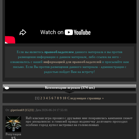
Если вы являетесь
правообладателем
данного материала и вы против
размещения информации о данном материале, либо ссылок на него -
ознакомьтесь с нашей
информацией для правообладателей
и присылайте нам
письмо. Если Вы против размещения данного материала - администрация с
радостью пойдет Вам на встречу!
Комментарии игроков (374 шт.)
[1]
2
3
4
5
6
7
8
9
10
Следующая страница »
От:
giperion69 [15|23]
| Дата 2026-06-24 17:55:01
Raft класная игра прошел с друзьями мне понравилась кампания сюжет
про апокалипсис и гимплей правдо водиночку долговато проходил
особено город купол застривал на головоломках
Репутация
15