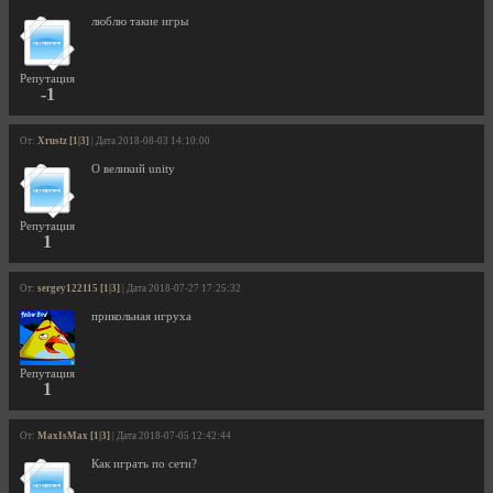
люблю такие игры
Репутация
-1
От:
Xrustz [1|3]
| Дата 2018-08-03 14:10:00
О великий unity
Репутация
1
От:
sergey122115 [1|3]
| Дата 2018-07-27 17:25:32
прикольная игруха
Репутация
1
От:
MaxIsMax [1|3]
| Дата 2018-07-05 12:42:44
Как играть по сети?