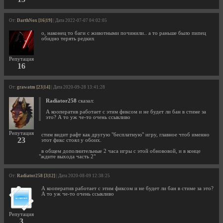
От:
DarthNox [16|19]
| Дата 2022-07-07 04:02:05
о, наконец то баги с животными починили.. а то раньше было пипец
обидно терять редких
Репутация
16
От:
grawatm [23|14]
| Дата 2020-09-28 13:41:28
Radiator258
сказал:
А кооператив работает с этим фиксом и не будет ли бан в стиме за
это? А то уж че-то очень ссыкливо
Репутация
стим видит рафт как другую "бесплатную" игру, главное чтоб именно
23
этот фикс стоял у обоих.
в общем дополнительные 2 часа игры с этой обнововой, и в конце
"ждите выхода часть 2"
От:
Radiator258 [3|12]
| Дата 2020-08-09 12:38:25
А кооператив работает с этим фиксом и не будет ли бан в стиме за это?
А то уж че-то очень ссыкливо
Репутация
3