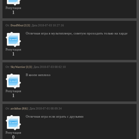
Репутация
1
От:
DeadMeat [1|3]
| Дата 2018-07-03 10:27:16
Отличная игра в мультиплеере, советую проходить только на харде
Репутация
1
От:
SkyWarrior [1|3]
| Дата 2018-07-03 08:02:10
В коопе неплохо
Репутация
1
От:
archibas [0|6]
| Дата 2018-07-01 08:09:34
Отличная игра если играть с друзьями
Репутация
0