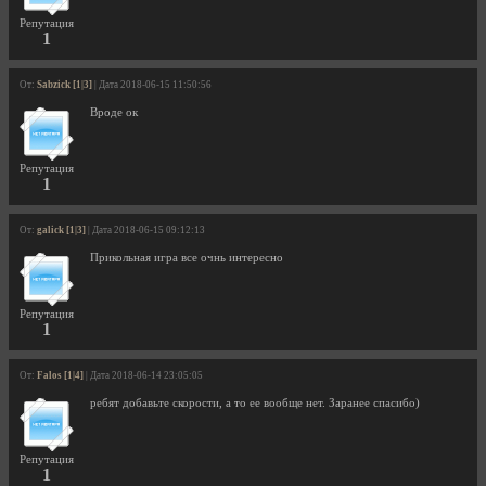
Репутация
1
От:
Sabzick [1|3]
| Дата 2018-06-15 11:50:56
Вроде ок
Репутация
1
От:
galick [1|3]
| Дата 2018-06-15 09:12:13
Прикольная игра все очнь интересно
Репутация
1
От:
Falos [1|4]
| Дата 2018-06-14 23:05:05
ребят добавьте скорости, а то ее вообще нет. Заранее спасибо)
Репутация
1