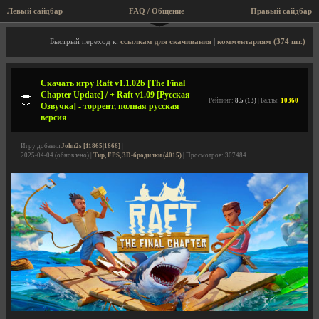
Левый сайдбар
FAQ / Общение
Пра
Описание игры, торрент, скриншоты, видео
Быстрый переход к:
ссылкам для скачивания
|
комментариям (374 шт.)
Скачать игру Raft v1.1.02b [The Final
Chapter Update] / + Raft v1.09 [Русская
Рейтинг:
8.5 (13)
| Баллы:
10360
Озвучка] - торрент, полная русская
версия
Игру добавил
John2s [11865|1666]
|
2025-04-04 (обновлено) |
Тир, FPS, 3D-бродилки (4015)
| Просмотров: 307484