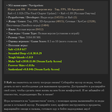
• SGi навигация / Navigation:
Игры для ПК
Русские версии игр
Тир, FPS, 3D-бродилки
Raft v1.1.02b [The Final Chapter Update] / + Raft v1.09 [Русская Озвучка]
• Разработчик / Developer:
Инди-игра
(14535)
от Raft
(1)
• Жанр / Genre:
Тир, FPS, 3D-бродилки
(4015)
; Сетевые / ХотСит
(2320)
;
Песочницы (Sandbox-игры)
(1404)
• Язык:
Русская версия
(8412)
• Тип игры / Game Type:
Полная версия (установи и играй)
• Размер / Size:
3164.00 Мб.
• Оценка игроков / Game Score:
8.5
из
10
(всего голосов:
13
)
• Похожие игры:
-
Salt v2.0.0 b17
-
Stranded Deep v1.0.38.0.29
-
Tough Islands v1.0.9
-
Make Sail v2018.11.06 [Steam Early Access]
-
Forever Skies v1.0.0a
-
Sunkenland v0.8.04b [Steam Early Access]
В
Raft
вы окажетесь на плоту посреди океана! Собирайте мусор из воды, чтобы
делать из него необходимые для выживания предметы. Достраивайте и расширяйте
свой плот, чтобы сделать свою жизнь на нем более комфортной. И не забывайте об
опасностях, поджидающих Вас в океане!
Игра начинается на "одноместном" плоту, с помощью крюка вылавливайте из воды
доски и остальной мусор. Расширяйте плот, крафтите инструменты и предметы,
выращивайте овощи и пальмы, готовьте еду и бейте надоедливых акул!