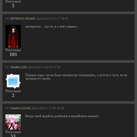
Репутация
5
От:
HITMAN1 [103|68]
| Дата 2018-12-15 17:38:05
интересно... где-то я о ней слышал...
Репутация
103
От:
WanRix [2|9]
| Дата 2018-11-30 18:23:19
Первые пару часов было интересно позалипать, а потом я чуть ли не
засыпал от скуки.
Репутация
2
От:
Guido152 [53|4]
| Дата 2018-11-27 09:46:49
Когда твой корабль разбился в индийском океане)
Репутация
53