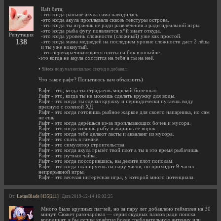
Raft бета;
-это когда раньше акула сама наводилась.
-это когда акула проплывала сквозь текстуры острова.
-это когда ты играешь не ради развлечения а ради идеальной игры
-это когда рыба фугу появляется х*й знает откуда.
Репутация
-это когда уровень сложности (сложный) уже как простой.
138
-это когда мама медведей на последнем уровне сложности даст 2 лёща
и ты уже нокнутый.
-это переварачивающиеся плоты на бок в онлайне.
-это когда не акула охотится на тебя а ты на неё.
•
Siteex
подумал несколько секунд и добавил:
Что такое рафт? Попытаюсь вам объяснить)
Рафт - это, когда ты страдаешь морской болезнью.
Рафт - это, когда ты не можешь сделать кружку для воды.
Рафт - это когда ты сделал кружку и периодически путаешь воду
пресную с соленой ХД
Рафт - это когда готовишь рыбное жаркое для своего напарника, но сам
не ешь
Рафт - это когда дерёшься из-за проплывающих бочек и мусора.
Рафт - это когда ловишь рыбу и жаришь ее впрок.
Рафт - это когда тебе делают ласты и акваланг из мусора.
Рафт - это спать в гамаке.
Рафт - это симулятор строительства.
Рафт - это когда акула грызёт твой плот а ты в это время рыбачишь.
Рафт - это ручная чайка.
Рафт - это когда поссорившись, вы делите плот пополам.
Рафт - это когда планируешь на пару часов, но проходит 9 часов
непрерывной игры.
Рафт - это веселая интересная игра, у которой много потенциала.
От:
LotusBlade [435|211]
| Дата 2019-12-14 16:02:25
Много было крупных патчей, но за пару лет добавлено геймплея на 30
минут. Сюжет разочаровал — серия скудных пазлов ради поиска
координат, я бы лучше крафтил более требовательную антенну или