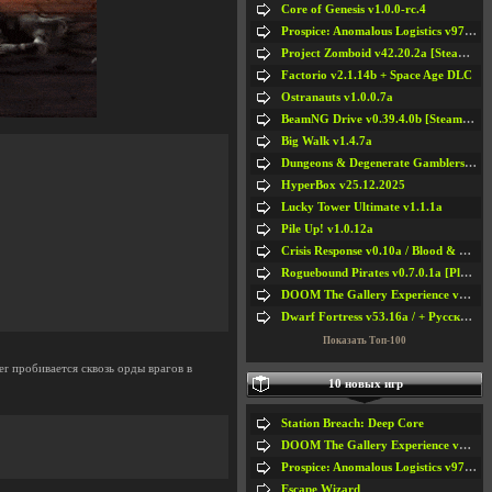
Core of Genesis v1.0.0-rc.4
Prospice: Anomalous Logistics v97 [Playtest]
Project Zomboid v42.20.2a [Steam Early Access]
Factorio v2.1.14b + Space Age DLC
Ostranauts v1.0.0.7a
BeamNG Drive v0.39.4.0b [Steam Early Access]
Big Walk v1.4.7a
Dungeons & Degenerate Gamblers v2.0.2a
HyperBox v25.12.2025
Lucky Tower Ultimate v1.1.1a
Pile Up! v1.0.12a
Crisis Response v0.10a / Blood & Bullet
Roguebound Pirates v0.7.0.1a [Playtest]
DOOM The Gallery Experience v1.4.2
Dwarf Fortress v53.16a / + Русская Версия v50.12a
Показать Топ-100
er пробивается сквозь орды врагов в
10 новых игр
Station Breach: Deep Core
DOOM The Gallery Experience v1.4.2
Prospice: Anomalous Logistics v97 [Playtest]
Escape Wizard