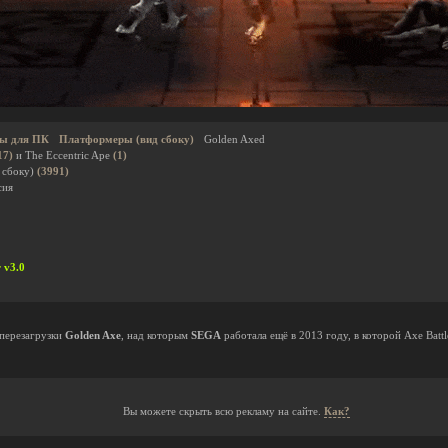
ы для ПК
Платформеры (вид сбоку)
Golden Axed
17)
и The Eccentric Ape
(1)
 сбоку)
(3991)
сия
 v3.0
перезагрузки
Golden Axe
, над которым
SEGA
работала ещё в 2013 году, в которой Axe Battl
Вы можете скрыть всю рекламу на сайте.
Как?