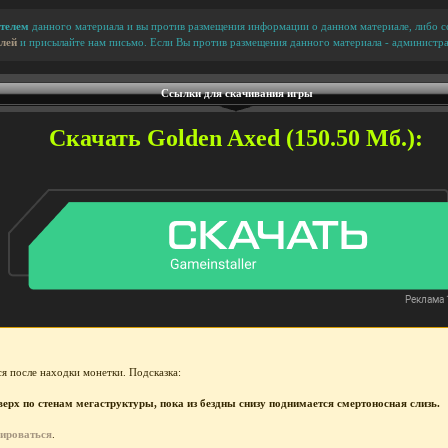
телем
данного материала и вы против размещения информации о данном материале, либо сс
лей
и присылайте нам письмо. Если Вы против размещения данного материала - администра
Ссылки для скачивания игры
Скачать Golden Axed (150.50 Мб.):
я после находки монетки. Подсказка:
рх по стенам мегаструктуры, пока из бездны снизу поднимается смертоносная слизь.
рироваться
.