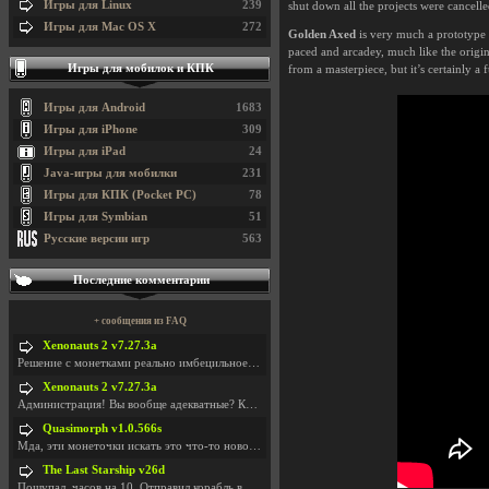
Игры для Linux
239
shut down all the projects were cancelle
Игры для Mac OS X
272
Golden Axed
is very much a prototype s
paced and arcadey, much like the original
Игры для мобилок и КПК
from a masterpiece, but it’s certainly a 
Игры для Android
1683
Игры для iPhone
309
Игры для iPad
24
Java-игры для мобилки
231
Игры для КПК (Pocket PC)
78
Игры для Symbian
51
Русские версии игр
563
Последние комментарии
+ сообщения из FAQ
Xenonauts 2 v7.27.3a
Решение с монетками реально имбецильное. Как сдела
Xenonauts 2 v7.27.3a
Администрация! Вы вообще адекватные? Какие монетки
Quasimorph v1.0.566s
Мда, эти монеточки искать это что-то новое в сфере
The Last Starship v26d
Пощупал, часов на 10. Отправил корабль в другую Га