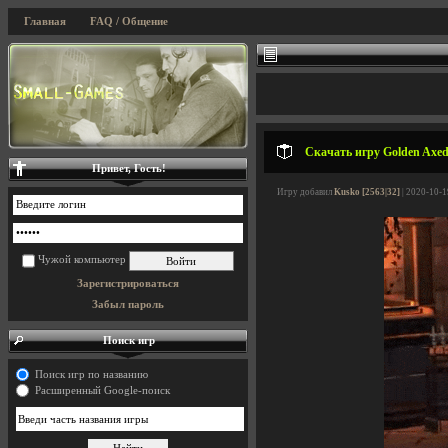
Главная
FAQ / Общение
Скачать игру Golden Axed
Привет, Гость!
Игру добавил
Kusko [2563|32]
| 2020-10-1
Чужой компьютер
Зарегистрироваться
Забыл пароль
Поиск игр
Поиск игр по названию
Расширенный Google-поиск