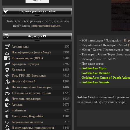
Скрыть рекламу с сайта
Чтоб скрыть всю рекламу с сайта, для начала
необходимо
зарегистрироваться
.
Игры для PC
• SGi навигация / Navigation:
Игр
• Разработчик / Developer:
SEGA
(
Арканоиды
155
• Жанр / Genre:
Платформеры (вид
Платформеры (вид сбоку)
3991
• Тип игры / Game Type:
Демо вер
Ролевые игры (RPG)
3506
• Размер / Size:
150.50 Мб.
• Похожие игры:
Аркадные шутеры
2292
-
Golden Axe Myth
Хорроры
1885
-
Golden Axe Remake
Тир, FPS, 3D-бродилки
4015
-
Golden Axe: Curse of Death Adder
Игры с физикой
1308
-
Golden Axe Genesis
Песочницы (Sandbox-игры)
1404
Техника на колесах, гонки
1223
Golden Axed
- отмененный прототип 
Леталки, скроллеры
1029
шикарном 2.5D фэнтезийном мире.
Аркады
3070
Файтинги
625
Текстовые, Roguelike
1701
Визуальные новеллы
215
Я ищу, квесты, приключения
6441