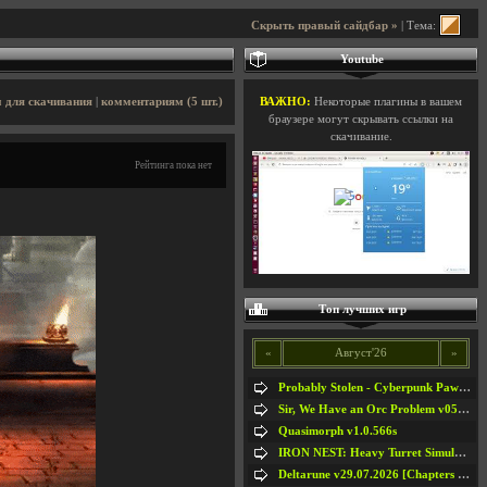
Скрыть правый сайдбар »
| Тема:
Youtube
 для скачивания
|
комментариям (5 шт.)
ВАЖНО:
Некоторые плагины в вашем
браузере могут скрывать ссылки на
скачивание.
Рейтинга пока нет
Топ лучших игр
«
Август'26
»
Probably Stolen - Cyberpunk Pawnshop Simulator v048c [Playtest]
Sir, We Have an Orc Problem v05.08.2026
Quasimorph v1.0.566s
IRON NEST: Heavy Turret Simulator v1.0a
Deltarune v29.07.2026 [Chapters 1-5] / + RUS [Chapters 1-5]