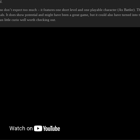
d.
o don’t expect too much – it features one short level and one playable character (Ax Battler). The
s. It does show potential and might have been a great game, but it could also have turned into turkey
fun little curio well worth checking out.