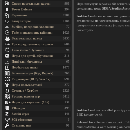
Спорт, настольные, карты
988
Игра выпущена в рамках 60-летнего
сожалению, когда
SEGA Studios Austr
Tower Defense
394
Стратегии
3780
Golden Axed
- это во многом прототи
ограничены, но увлекательны, динами
Симуляторы
1188
превратиться в пустышку (трудно сказ
Змейки, поедалки, эволюция
72
посмотреть.
Тайм менеджмент, тайкуны
1020
Головоломки, пазлы
3035
Три в ряд, цепочки, тетрисы
686
Типа Zuma / Dynomite
98
Игры для детей, обучающие
316
Пинболы, бильярды
65
Необычные игры
1077
Большие игры (Rip, Repack)
269
Ретро-игры (DOS, Win 9x)
691
Игры пользователей
272
Сетевые / ХотСит
2320
Русские версии игр
8412
Игры для взрослых (18+)
130
VR-игры
399
Golden Axed
is a cancelled prototype 
Зомби игры
446
2.5D fantasy world.
SGi-сборники
0
Released for a limited time as part of
Создание игр
98
Studios Australia were working on back