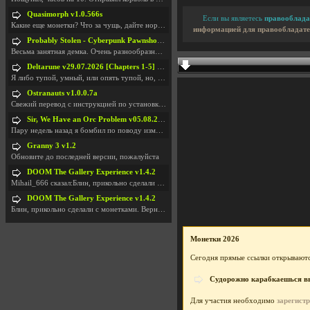
Quasimorph v1.0.566s
Если вы являетесь
правооблада
Какие еще монетки? Что за чущь, дайте нормально ск
информацией для правообладате
Probably Stolen - Cyberpunk Pawnshop Simulator v048c [Playtest]
Весьма занятная демка. Очень разнообразные механик
Deltarune v29.07.2026 [Chapters 1-5] / + RUS [Chapters 1-5]
Я либо тупой, умный, или опять тупой, но, вроде я
Ostranauts v1.0.0.7a
Свежий перевод с инструкцией по установкеhttps://g
Sir, We Have an Orc Problem v05.08.2026
Пару недель назад я бомбил по поводу изменения мин
Granny 3 v1.2
Обновите до последней версии, пожалуйста
DOOM The Gallery Experience v1.4.2
Mihail_666 сказал:Блин, прикольно сделали с монетк
DOOM The Gallery Experience v1.4.2
Блин, прикольно сделали с монетками. Вернулся в св
Монетки 2026
Сегодня прямые ссылки открываютс
Судорожно карабкаешься вве
Для участия необходимо
зарегист