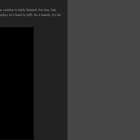
 combat is fairly limited, but fun, fast
 (it’s hard to tell). As it stands, it’s far