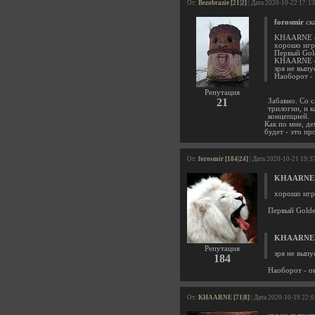
От:
Bezobrazie [21|2]
| Дата 2020-10-22 17:1
forosmir
ска
KHAARNE с
хорошо игр
Первый Gol
KHAARNE с
зря не выпу
Наоборот - 
Репутация
21
Забавно. Со с
трилогии, и к
концепцией.
Как по мне, де
будет - это п
От:
forosmir [184|24]
| Дата 2020-10-21 19:3
KHAARNE
хорошо игр
Первый Golde
KHAARNE
Репутация
зря не выпу
184
Наоборот - о
От:
KHAARNE [71|8]
| Дата 2020-10-19 22: