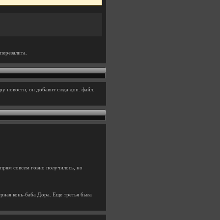
перезалита.
у новости, он добавит сюда доп. файл.
 прям совсем говно получилось, но
ерная конь-баба Дора. Еще третья была