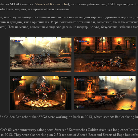
 юбилея
SEGA
(вместе с
Streets of Kamurocho
), они также работали над 2.5D перезагрузкой
alia
была закрыта, все проекты были отменены.
п, поэтому не ожидайте слишком многого - в нем есть один короткий уровень и один игров
чны и аркадны, как в оригиналах. Игра показывает потенциал и, возможно, была бы отлично
ать). Тем не менее, в нынешнем виде это далеко не шедевр, но это, безусловно, забавная ма
of a Golden Axe reboot that SEGA were working on back in 2013, which sees Ax Battler slicing h
 SEGA’s 60 year anniversary (along with Streets of Kamurocho) Golden Axed is a long cancelled 
 in 2013. They were also working on 2.5D reboots of Altered Beast and Streets of Rage but unf