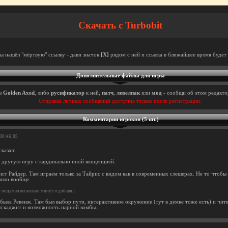
Скачать с Turbobit
ты нашёл "мёртвую" ссылку - дави значок
[X]
рядом с ней и ссылка в ближайшее время будет 
Дополнительные файлы для игры
ы
Golden Axed
, либо
русификатор
к ней,
патч
,
левелпак
или
мод
- сообщи об этом редактор
Отправка личных сообщений доступна только после регистрации.
Комментарии игроков (5 шт.)
 00:46:05
казал:
 другую игру с кардинально иной концепцией.
ист Райдер. Там играем только за Тайрис с видом как в современных слешерах. Не то чтобы
ашло вообще.
r
подумал несколько минут и добавил:
 была Ревенж. Там был выбор пути, интерактивное окружение (тут в демке тоже есть) и чит
ыл каджит и возможность парной комбы.