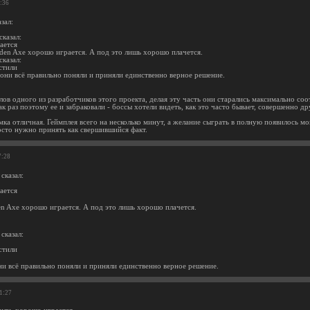
3:36
зал:
казал:
ается
den Axe хорошо играется. А под это лишь хорошо плачется.
казал:
стили
они всё правильно поняли и приняли единственно верное решение.
лов одного из разработчиков этого проекта, делая эту часть они старались максимально со
ак раз поэтому ее и забраковали - боссы хотели видеть, как это часто бывает, совершенно 
мка отличная. Геймплея всего на несколько минут, а желание сыграть в полную появилось мо
росто нужно принять как свершившийся факт.
7:28
сказал:
ается
n Axe хорошо играется. А под это лишь хорошо плачется.
сказал:
стили
ни всё правильно поняли и приняли единственно верное решение.
01:27