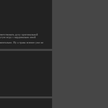
ответствовать духу оригинальной
другую игру с кардинально иной
ментально. Ну а трава зеленее уже не