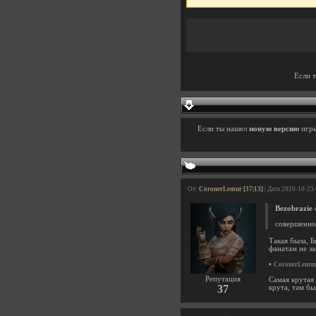
Если 
Если ты нашел
новую версию
игр
От:
CoronerLemur [37|13]
| Дата 2020-10-23
Bezobrazie
с
совершенно
Такая была, Б
фанатам не з
•
CoronerLemu
Репутация
Самая крутая
37
крута, там б