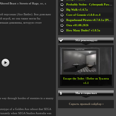
Altered Beast
и
Streets of Rage
, но, к
Probably Stolen - Cyberpunk Pawnshop Simulator v048c [Playtest]
Big Walk v1.4.7a
ой персонаж (Axe Battler). Бои довольно
Core of Genesis v1.0.0-rc.4
й игрой, но она также могла бы
Roguebound Pirates v0.7.0.1a [Playtest]
ленькая диковинка, которую стоит
Osta v01.08.2026
How Many Dudes? v1.0.5a
#5
SGi рекомендует
Escape the Toilet / Побег из Туалета
v1.1
Мы в социалках
is way through hordes of enemies in a snazzy
Скрыть правый сайдбар »
prototype of a Golden Axe reboot that SEGA
ortunately when SEGA Studios Australia was