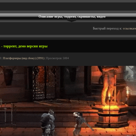
Описание игры, торрент, скриншоты, видео
Быстрый переход к:
ссылкам
 - торрент, демо версия игры
9 |
Платформеры (вид сбоку) (3991)
| Просмотров: 5004