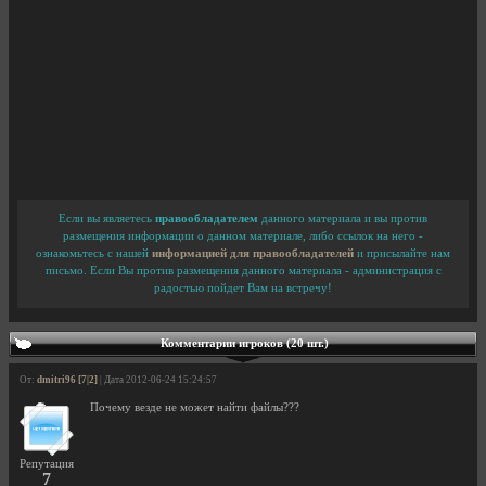
Если вы являетесь
правообладателем
данного материала и вы против
размещения информации о данном материале, либо ссылок на него -
ознакомьтесь с нашей
информацией для правообладателей
и присылайте нам
письмо. Если Вы против размещения данного материала - администрация с
радостью пойдет Вам на встречу!
Комментарии игроков (20 шт.)
От:
dmitri96 [7|2]
| Дата 2012-06-24 15:24:57
Почему везде не может найти файлы???
Репутация
7