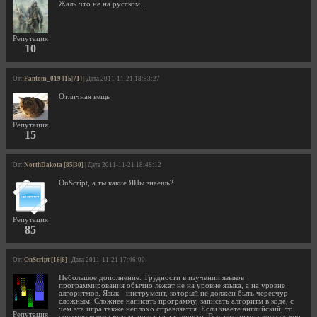
Жаль что не на русском...
Репутация
10
От:
Fantom_019 [15|71]
| Дата 2011-11-21 18:53:27
Отличная вещь
Репутация
15
От:
NorthDakota [85|30]
| Дата 2011-11-21 18:48:12
OnScript, а ты какие ЯПы знаешь?
Репутация
85
От:
OnScript [16|6]
| Дата 2011-11-21 17:46:00
Небольшое дополнение. Трудности в изучении языков
программирования обычно лежат не на уровне языка, а на уровне
алгоритмов. Язык - инструмент, который не должен быть чересчур
сложным. Сложнее написать программу, записать алгоритм в коде, с
чем эта игра также неплохо справляется. Если знаете английский, то
Репутация
советую всегда читать подсказки к урокам. Все алгоритмы достаточно