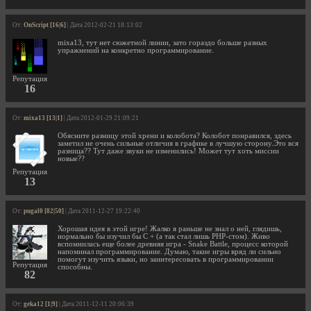
От:
OnScript [16|6]
| Дата 2012-02-21 18:13:02
mixa13, тут нет сюжетной линии, зато гораздо больше разных
упражнений на конкретно программирование.
Репутация
16
От:
mixa13 [13|1]
| Дата 2012-01-29 21:09:21
Обясните разницу этой хрени и колобота? Колобот понравился, здесь
заметил не очень сильные отличия в графике в лучшую сторону.Это вся
разница?? Тут даже звуки не изменились! Может тут хоть миссии
новые??
Репутация
13
От:
pugal0 [82|50]
| Дата 2011-12-27 19:22:40
Хорошая идея в этой игре! Жалко я раньше не знал о ней, глядишь,
нормально бы изучил бы C + (а так стал лишь PHP-стом). Живо
вспомнилась еще более древняя игра - Snake Battle, процесс которой
напоминал программирование. Думаю, такие игры вряд ли сильно
помогут изучить языки, но заинтересовать в программировании
Репутация
способны.
82
От:
geka12 [1|9]
| Дата 2011-12-11 20:06:39