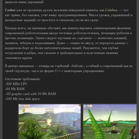
шалости юных дарований.
Ceebot
уже не пропитан духом заселения неведомой планеты, как
Colobot
, — тут
нас прямо, без изысков, учат языку программирования. Масса уроков, упражнений и
интересных заданий; от простого к сложному, но не все сразу.
Прежде всего, на примерах обучают, как манипулировать элементарными формами
современной робототехники вроде тестовых роботов-тележек, летающих роботов и
прочих ползающих. Затем следует изучение их «органов» — всяческих клешней,
захватов, лебедок и подъемников. Далее — опции по вкусу, от передачи данных с
радаров на борт до более интеллектуальных вещей. Разумеется, чем глубже
погружение в дебри, тем сложнее и требовательнее к полученным знаниям
становятся задачи.
В центре внимания — отнюдь не горбатый «бейсик», а гибкий и современный как по
своей структуре, так и по форме C++ с некоторыми упрощениями.
Системные требования:
-300 MHz CPU
-64 Mb RAM
-3D graphic card with 16 Mb RAM
-100 Mb free disk space