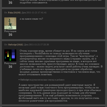
16
подробно описываются.
От:
Paka [16|10]
| Дата 2011-11-21 17:41:41
а на каком языке то?
Репутация
16
От:
OnScript [16|6]
| Дата 2011-11-21 17:33:30
Очень хорошая вещь, время убивает на раз. И на самом деле готов
поспорить с NorthDakota по поводу возможности обучения
программированию с помощью этой игры. Там не "конструктор", а
интерпретатор вполне полноценного языка (страшно сказать, но я
сейчас пишу вполне серьёзные программы на языке, в котором нет
Репутация
многих возможностей, присутствующих здесь). К тому же основное
16
достоинство - можно видеть результат своей работы очень наглядно. В
учебниках почти все примеры находятся на уровне обработки
входных данных преимущественно в текстовом и числовом виде, что
может отталкивать новичков.
•
OnScript
подумал несколько секунд и добавил:
А какое пространство для размышлений дают некоторые задачи. Я
несколько дней только гоночного бота программировал, чтобы он по
наиболее идеальной траектории проходил трассу и при этом объезжал
соперников. То есть данная игра подходит не только для обучения
программированию. Если ещё добавить возможность устроить
футбольный матч или ту же гонку с другом, то это получается очень
неплохое развлечение для программистов.