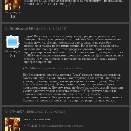
скажи это DICE которые гигастроки кода превращяют... превращяют...
В ЭЛЕГАНТНЫЙ БАТТЛФИЛД 3!!!
Репутация
16
От:
NorthDakota [85|30]
| Дата 2011-11-21 02:17:37
Люди! Вы не научитесь не одному языку программирования без
"запари". Изучить например Small Basic без "запари" вы сможете, но
только изучить. Делать программы очень сложно на всех без
исключения языках программирования. Не ведитесь на такие игры,
невозможно по игре научится программировать. Игры и языки
Репутация
программирования не совместимы. Опять же, конструкторы игр тоже
85
НИКАК не связаны с языками программирования. Делать игры на них
можно, но у них и подавно нет таких возможностей, как у языков
программирования.
•
NorthDakota
подумал несколько минут и добавил:
Все без исключения игры, которые "учат" языкам программирования,
совсем ничему не учат. Это так, конструкторы для детей. Они так же
учат программированию, как например тот же конструктор "Лего".
Тоесть совсем не учат. Не один конструктор игр не заменит язык
программирования. Почему тогда не берут на работу людей, если они
умеют работать только с конструкторами? У конструкторов нет и
одного процента тех возможностей, что есть у языков
программирования. Не одна игра не научит языку программирования.
Сделать из программирования игру просто напросто невозможно.
От:
777vlad777 [16|36]
| Дата 2011-11-21 02:02:25
но это-же колобот!!!
•
777vlad777
подумал несколько секунд и добавил: