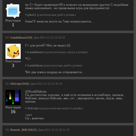
ну С+ будет правильно!И к томуже он командами другие С-подобные
языки напоминает...но прикольная игра для програмиста)
•
geka12
думал несколько дней и добавил:
Репутация
блин!У меня на ноуте на 7мке незапускается...
1
От:
Gandalfman [3|4]
| Дата 2011-11-23 13:55:32
C+ для детей? Нет, не видел.)))
•
Gandalfman
подумал несколько секунд и добавил:
*С+
Репутация
3
•
Gandalfman
думал несколько дней и добавил:
Чёт два плюса подряд не отправляется...
От:
OnScript [16|6]
| Дата 2011-11-21 22:45:14
@NorthDakota
Си достаточно хорошо, и ещё есть познания в ассемблере, паскале,
бейсике, вижуал бейсике, яве, си+ , яваскрипте, шелле, перле, авке,
питоне.
Репутация
•
OnScript
подумал несколько минут и добавил:
16
>си+
Си , конечно.
От:
Dezertir_BSD [10|13]
| Дата 2011-11-21 20:11:37