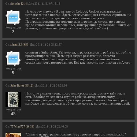
От:
firsacho [2|1]
| Дата 2011-11-21 07:15:13
Помню эту игруху) В отличие от Colobot, CeeBot создавался для
использования в школах. Здесь нет компании, нет готовых скриптов, но
зато есть много интересных и даже сложных задачек.
Программированию вы конечно вы в игре не научитесь, но основы,
вроде использования переменных, конструкций с условиями и циклами
Репутация
усвоите, при этом не придется читать нудный учебник)
2
От:
z0rnd1k3 [9|4]
| Дата 2011-11-21 05:12:57
согласен с Suhe-Bator. Разумеется, игра останется игрой а не книгой по
программированию. Цель игры скорее развлечение, попытка
заинтересовать и впоследствии мотивировать для занятия более
серьёзным программированием. Всё как известно начинается с мАлого.
Репутация
9
От:
Suhe-Bator [45|12]
| Дата 2011-11-21 04:28:36
Никто не умаляет твоих программистских заслуг, если у тябя такие
есть. Вообще-то это игра научит ребёнка алгоритмическому
мышлению, подведёт вплотную к программированию. Это же игра -
наиболее располагающая к обучению метода, придуманная природой.
Репутация
45
От:
777vlad777 [16|36]
| Дата 2011-11-21 02:46:05
"Сделать из программирования игру просто напросто невозможно"