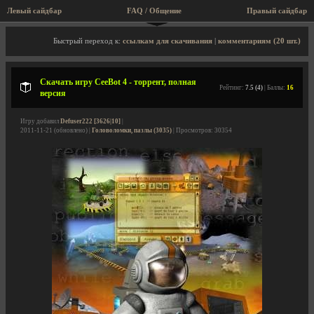
Левый сайдбар
FAQ / Общение
Пра
Описание игры, торрент, скриншоты, видео
Быстрый переход к:
ссылкам для скачивания
|
комментариям (20 шт.)
Скачать игру CeeBot 4 - торрент, полная
Рейтинг:
7.5 (4)
| Баллы:
16
версия
Игру добавил
Defuser222 [3626|10]
|
2011-11-21 (обновлено) |
Головоломки, пазлы (3035)
| Просмотров: 30354