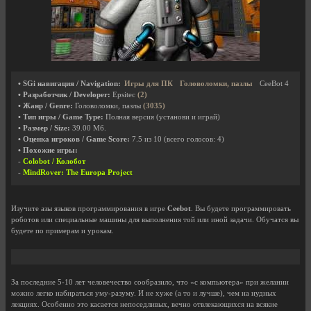
• SGi навигация / Navigation:
Игры для ПК
Головоломки, пазлы
CeeBot 4
• Разработчик / Developer:
Epsitec
(2)
• Жанр / Genre:
Головоломки, пазлы
(3035)
• Тип игры / Game Type:
Полная версия (установи и играй)
• Размер / Size:
39.00 Мб.
• Оценка игроков / Game Score:
7.5
из
10
(всего голосов:
4
)
• Похожие игры:
-
Colobot / Колобот
-
MindRover: The Europa Project
Изучите азы языков программирования в игре
Ceebot
. Вы будете программировать
роботов или специальные машины для выполнения той или иной задачи. Обучатся вы
будете по примерам и урокам.
За последние 5-10 лет человечество сообразило, что «с компьютера» при желании
можно легко набираться уму-разуму. И не хуже (а то и лучше), чем на нудных
лекциях. Особенно это касается непоседливых, вечно отвлекающихся на всякие