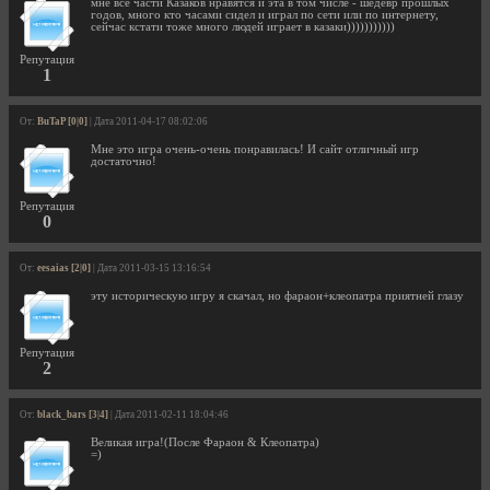
мне все части Казаков нравятся и эта в том числе - шедевр прошлых
годов, много кто часами сидел и играл по сети или по интернету,
сейчас кстати тоже много людей играет в казаки)))))))))))
Репутация
1
От:
BuTaP [0|0]
| Дата 2011-04-17 08:02:06
Мне это игра очень-очень понравилась! И сайт отличный игр
достаточно!
Репутация
0
От:
eesaias [2|0]
| Дата 2011-03-15 13:16:54
эту историческую игру я скачал, но фараон+клеопатра приятней глазу
Репутация
2
От:
black_bars [3|4]
| Дата 2011-02-11 18:04:46
Великая игра!(После Фараон & Клеопатра)
=)