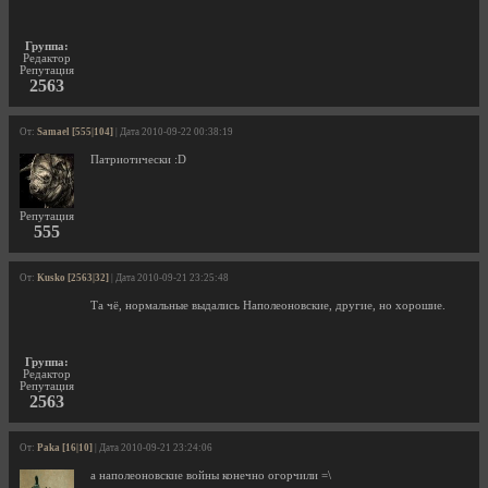
Группа:
Редактор
Репутация
2563
От:
Samael [555|104]
| Дата 2010-09-22 00:38:19
Патриотически :D
Репутация
555
От:
Kusko [2563|32]
| Дата 2010-09-21 23:25:48
Та чё, нормальные выдались Наполеоновские, другие, но хорошие.
Группа:
Редактор
Репутация
2563
От:
Paka [16|10]
| Дата 2010-09-21 23:24:06
а наполеоновские войны конечно огорчили =\