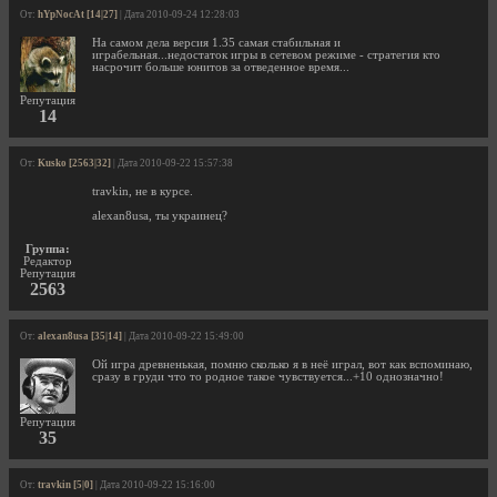
От:
hYpNocAt [14|27]
| Дата 2010-09-24 12:28:03
На самом дела версия 1.35 самая стабильная и
играбельная...недостаток игры в сетевом режиме - стратегия кто
насрочит больше юнитов за отведенное время...
Репутация
14
От:
Kusko [2563|32]
| Дата 2010-09-22 15:57:38
travkin, не в курсе.
alexan8usa, ты украинец?
Группа:
Редактор
Репутация
2563
От:
alexan8usa [35|14]
| Дата 2010-09-22 15:49:00
Ой игра древненькая, помню сколько я в неё играл, вот как вспоминаю,
сразу в груди что то родное такое чувствуется...+10 однозначно!
Репутация
35
От:
travkin [5|0]
| Дата 2010-09-22 15:16:00