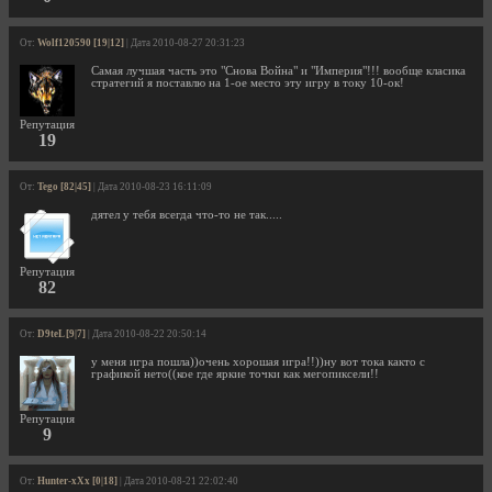
От:
Wolf120590 [19|12]
| Дата 2010-08-27 20:31:23
Самая лучшая часть это "Снова Война" и "Империя"!!! вообще класика
стратегий я поставлю на 1-ое место эту игру в току 10-ок!
Репутация
19
От:
Tego [82|45]
| Дата 2010-08-23 16:11:09
дятел у тебя всегда что-то не так.....
Репутация
82
От:
D9teL [9|7]
| Дата 2010-08-22 20:50:14
у меня игра пошла))очень хорошая игра!!))ну вот тока както с
графикой нето((кое где яркие точки как мегопиксели!!
Репутация
9
От:
Hunter-xXx [0|18]
| Дата 2010-08-21 22:02:40