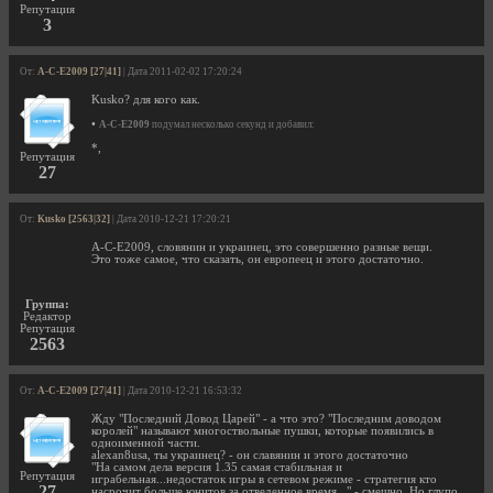
Репутация
3
От:
A-C-E2009 [27|41]
| Дата 2011-02-02 17:20:24
Kusko? для кого как.
•
A-C-E2009
подумал несколько секунд и добавил:
*,
Репутация
27
От:
Kusko [2563|32]
| Дата 2010-12-21 17:20:21
A-C-E2009, словянин и украинец, это совершенно разные вещи.
Это тоже самое, что сказать, он европеец и этого достаточно.
Группа:
Редактор
Репутация
2563
От:
A-C-E2009 [27|41]
| Дата 2010-12-21 16:53:32
Жду "Последний Довод Царей" - а что это? "Последним доводом
королей" называют многоствольные пушки, которые появились в
одноименной части.
alexan8usa, ты украинец? - он славянин и этого достаточно
"На самом дела версия 1.35 самая стабильная и
Репутация
играбельная...недостаток игры в сетевом режиме - стратегия кто
27
насрочит больше юнитов за отведенное время..." - смешно. Но глупо.