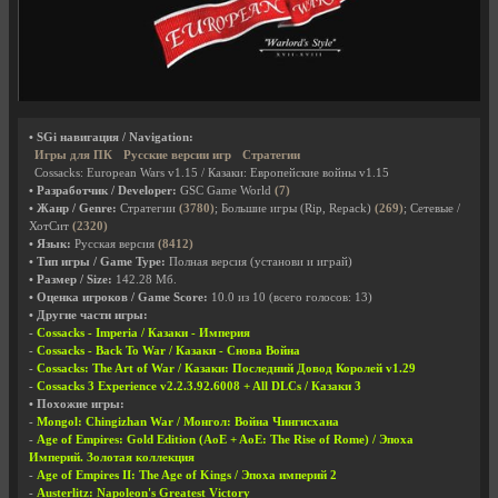
• SGi навигация / Navigation:
Игры для ПК
Русские версии игр
Стратегии
Cossacks: European Wars v1.15 / Казаки: Европейские войны v1.15
• Разработчик / Developer:
GSC Game World
(7)
• Жанр / Genre:
Стратегии
(3780)
; Большие игры (Rip, Repack)
(269)
; Сетевые /
ХотСит
(2320)
• Язык:
Русская версия
(8412)
• Тип игры / Game Type:
Полная версия (установи и играй)
• Размер / Size:
142.28 Мб.
• Оценка игроков / Game Score:
10.0
из
10
(всего голосов:
13
)
• Другие части игры:
-
Cossacks - Imperia / Казаки - Империя
-
Cossacks - Back To War / Казаки - Снова Война
-
Cossacks: The Art of War / Казаки: Последний Довод Королей v1.29
-
Cossacks 3 Experience v2.2.3.92.6008 + All DLCs / Казаки 3
• Похожие игры:
-
Mongol: Chingizhan War / Монгол: Война Чингисхана
-
Age of Empires: Gold Edition (AoE + AoE: The Rise of Rome) / Эпоха
Империй. Золотая коллекция
-
Age of Empires II: The Age of Kings / Эпоха империй 2
-
Austerlitz: Napoleon's Greatest Victory