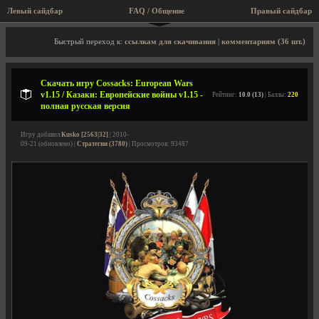
Левый сайдбар
FAQ / Общение
Правый сайдбар
Описание игры, скриншоты, видео
Быстрый переход к:
ссылкам для скачивания
|
комментариям (36 шт.)
Скачать игру Cossacks: European Wars
v1.15 / Казаки: Европейские войны v1.15 -
Рейтинг:
10.0 (13)
| Баллы:
220
полная русская версия
Игру добавил
Kusko [2563|32]
| 2010-
09-21 (обновлено) |
Стратегии (3780)
| Просмотров: 93487