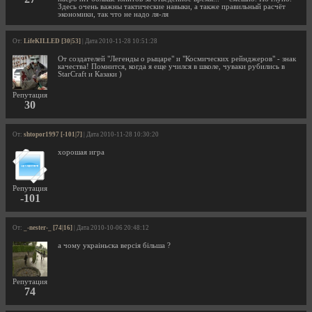
Здесь очень важны тактические навыки, а также правильный расчёт
экономики, так что не надо ля-ля
От:
LifeKILLED [30|53]
| Дата 2010-11-28 10:51:28
От создателей "Легенды о рыцаре" и "Космических рейнджеров" - знак
качества! Помнится, когда я еще учился в школе, чуваки рубились в
StarCraft и Казаки )
Репутация
30
От:
shtopor1997 [-101|7]
| Дата 2010-11-28 10:30:20
хорошая игра
Репутация
-101
От:
_-nester-_ [74|16]
| Дата 2010-10-06 20:48:12
а чому украіньска версія більша ?
Репутация
74