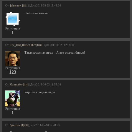
От:
johnsnow [1|11]
| Дата 2018-05-25 15:46:04
Любимые казаки
Репутация
1
От:
The_Red_Borsch [123|184]
| Дата 2014-05-25 12:59:10
Такая классная игра... А все ссылки битые!
Репутация
123
От:
Ganmaker [1|4]
| Дата 2013-10-02 11:56:14
хорошая годная игра
Репутация
1
От:
Sparrow [1|23]
| Дата 2011-05-18 17:41:26