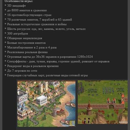
Особенности игры:
* 3D ландшафт
* до 8000 юнитов в сражении
* 16 противоборствующих стран
* 70 различных юнитов, 7 кораблей и 65 зданий
* Реальные исторические сражения и войны
* Шесть ресурсов: еда, лес, камень, золото, уголь, металл
* 300 апгрейдов
* Обширная энциклопедия
* Боевые построения юнитов
* Масштабирование в 2 раза и 4 раза
* Реализована реальная физика
* Огромные карты до 36х36 экранов в разрешении 1280х1024
* Спецэффекты - дым, туман, взрывы, горение зданий, рикошет от взрывов
* Рендеринг воды в реальном времени
* До 7 игроков по сети
* Генерация случайных карт, различные виды сетевой игры