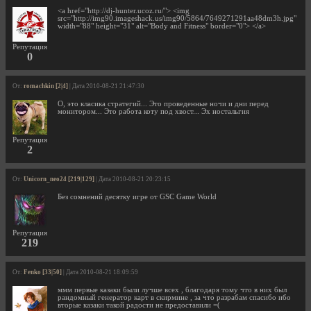
<a href="http://dj-hunter.ucoz.ru/"> <img
src="http://img90.imageshack.us/img90/5864/7649271291aa48dm3h.jpg"
width="88" height="31" alt="Body and Fitness" border="0"> </a>
Репутация
0
От:
romachkin [2|4]
| Дата 2010-08-21 21:47:30
О, это класика стратегий... Это проведенные ночи и дни перед
монитором... Это работа коту под хвост... Эх ностальгия
Репутация
2
От:
Unicorn_neo24 [219|129]
| Дата 2010-08-21 20:23:15
Без сомнений десятку игре от GSC Game World
Репутация
219
От:
Fenko [33|50]
| Дата 2010-08-21 18:09:59
ммм первые казаки были лучше всех , благодаря тому что в них был
рандомный генератор карт в скирмине , за что разрабам спасибо ибо
вторые казаки такой радости не предоставили =(