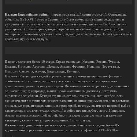
Казаки: Европейские войны
- первая игра великой серии стратегий. Основана на
событиях XVI-XVIII веков в Европе. Это было время, когда нации создавались и
разрушались, горы золота тратились на армии и в многочисленный войнах лились
реки крови. Это было время, когда разрабатывались новые правила для армий, и
мастерство главнокомандующих было доведено до совершенства. Новая эра началась
грохотом пушек и воем пуль...
В игре участвуют более 16 стран. Среди основных: Украина, Россия, Турция,
Польша, Пруссия, Австрия, Швеция, Англия, Франция, Испания, Португалия,
Пьемонт, Саксония, Алжир, Нидерланды, Венеция.
Графика и баланс для каждой страны созданы с учетом исторических фактов и
особенностей, что позволяет окунуться в историческую эпоху и возглавить
грандиозные сражения минувших дней. Вы можете также встретить другие нации в
одиночной игре; например, в английской кампании вы должны уничтожить
пиратские республики. Каждая страна имеет свои очертания, свои особенности
экономического и технологического развития, военные преимущества и недостатки,
уникальные типы игровых единиц и технологий, поэтому вы имеете широкий выбор
тактических и стратегических решений в войне против любого врага. Например,
Англия является владычицей морей, Австрия имеет мощную легкую и тяжелую
кавалерию, казаки - это гордость украинской армии, и т.д.
В кампаниях одиночной игры и на картах сетевой игры воссозданы более 85
крупных войн, сражений и военно-экономических конфликтов XVII-XVIIIвв.