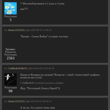
* Масштабирование в 2 раза и 4 раза
как???
Репутация
5
От:
Kusko [2563|32]
| Дата 2010-09-22 11:00:43
"Казаки - Снова Война" остання частина.
Группа:
Редактор
Репутация
2563
От:
XaHKoKeP [90|37]
| Дата 2010-09-22 02:46:29
Какая из Казаков последняя? Всмысле с такой стилистикой графики..
всмысле как тут)))
•
XaHKoKeP
полчасика подумал и добавил:
Репутация
Жду "Последний Довод Царей"))
90
От:
Kusko [2563|32]
| Дата 2010-09-22 00:40:51
А як же, без рідної мови ніяк.