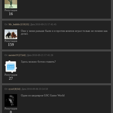
Репутация
16
От:
Mr_bubble [159|33]
| Дата 2010-09-21 17:45:45
Они у меня раньше были и я против компов играл только не помню как
делал.
Репутация
159
От:
naruto19 [27|44]
| Дата 2010-09-21 17:41:26
Здесь можно ботов ставить?
Репутация
27
От:
zyxel [0|34]
| Дата 2010-09-06 23:54:59
Один из шедевров GSC Game World
Репутация
0