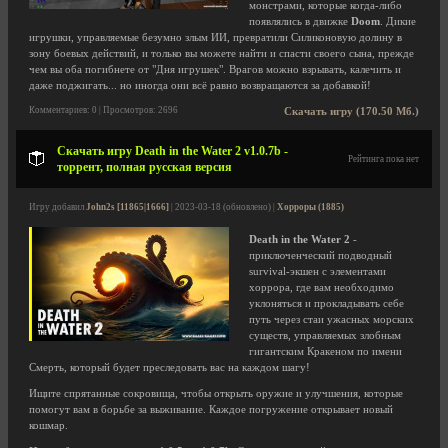
монстрами, которые когда-либо
появлялись в движке
Doom
. Дикие
игрушки, управляемые безумно злым ИИ, превратили Силиконовую долину в
зону боевых действий, и только вы можете найти и спасти своего сына, прежде
чем вы оба погибнете от "Дня игрушек". Врагов можно взрывать, калечить и
даже поджигать... но иногда они всё равно возвращаются за добавкой!
Комментариев: 0 | Просмотров: 2696
Скачать игру (170.50 Мб.)
Скачать игру Death in the Water 2 v1.0.7b -
Рейтинга пока нет
торрент, полная русская версия
Игру добавил
John2s [11865|1666]
| 2023-03-18 (обновлено) |
Хорроры (1885)
Death in the Water 2
-
приключенческий подводный
survival-экшен с элементами
хоррора, где вам необходимо
уклоняться и прокладывать себе
путь через стаи ужасных морских
существ, управляемых злобным
гигантским Кракеном по имени
Смерть, который будет преследовать вас на каждом шагу!
Ищите спрятанные сокровища, чтобы открыть оружие и улучшения, которые
помогут вам в борьбе за выживание. Каждое погружение открывает новый
кошмар.