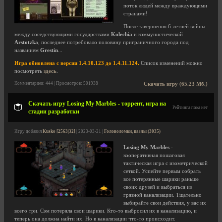
поток людей между враждующими
странами!
После завершения 6-летней войны
между соседствующими государствами
Kolechia
и коммунистической
Arstotzka
, последнее потребовало половину приграничного города под
названием
Grestin
...
Игра обновлена с версии 1.4.10.123 до 1.4.11.124.
Список изменений можно
посмотреть
здесь
.
Комментариев: 444 | Просмотров: 501938
Скачать игру (65.23 Мб.)
Скачать игру Losing My Marbles - торрент, игра на
Рейтинга пока нет
стадии разработки
Игру добавил
Kusko [2563|32]
| 2023-03-21 |
Головоломки, пазлы (3035)
Losing My Marbles
-
кооперативная пошаговая
тактическая игра с изометрической
сеткой. Успейте первым собрать
все потерянные шарики раньше
своих друзей и выбраться из
грязной канализации. Тщательно
выбирайте свои действия, у вас их
всего три. Сэм потеряла свои шарики. Кто-то выбросил их в канализацию, и
теперь она должна найти их. Но в канализации что-то происходит.