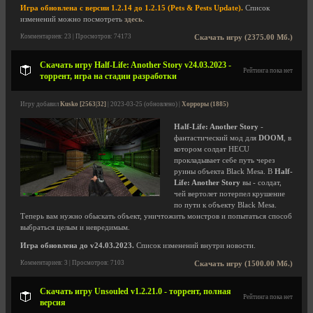
Игра обновлена с версии 1.2.14 до 1.2.15 (Pets & Pests Update).
Список
изменений можно посмотреть
здесь
.
Комментариев: 23 | Просмотров: 74173
Скачать игру (2375.00 Мб.)
Скачать игру Half-Life: Another Story v24.03.2023 -
Рейтинга пока нет
торрент, игра на стадии разработки
Игру добавил
Kusko [2563|32]
| 2023-03-25 (обновлено) |
Хорроры (1885)
Half-Life: Another Story
-
фантастический мод для
DOOM
, в
котором солдат HECU
прокладывает себе путь через
руины объекта Black Mesa. В
Half-
Life: Another Story
вы - солдат,
чей вертолет потерпел крушение
по пути к объекту Black Mesa.
Теперь вам нужно обыскать объект, уничтожить монстров и попытаться способ
выбраться целым и невредимым.
Игра обновлена до v24.03.2023.
Список изменений внутри новости.
Комментариев: 3 | Просмотров: 7103
Скачать игру (1500.00 Мб.)
Скачать игру Unsouled v1.2.21.0 - торрент, полная
Рейтинга пока нет
версия