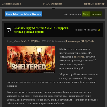
Левый сайдбар
FAQ / Общение
Пра
Мини игры, аркады, старые игры!
Наш Telegram @SmallGamez
Сортировка по
Дате
Баллам
Скачать игру Sheltered 2 v1.2.15 - торрент,
Рейтинг:
7.0 (3)
| Баллы:
14
полная русская версия
Игру добавил
John2s [11865|1666]
| 2023-03-25 (обновлено) |
Ролевые игры (RPG) (3505)
Sheltered 2
- продолжение
постапокалиптического RPG-
симулятора
Sheltered
, события
которого происходят спустя 20
лет, после завершения
оригинальной игры!
Мир, который мы знали, закончил
свое существование. Теперь
последние представители человечества разделились на противоборствующие
фракции.
Вам предстоит создать лидера и укрепить свою фракцию, одновременно
управляя ресурсами и преодолевая как естественные, так и человеческие
угрозы. Все в этом мире может стать для вас фатальным – начиная от голода и
обезвоживания, и заканчивая вражеским набегом.