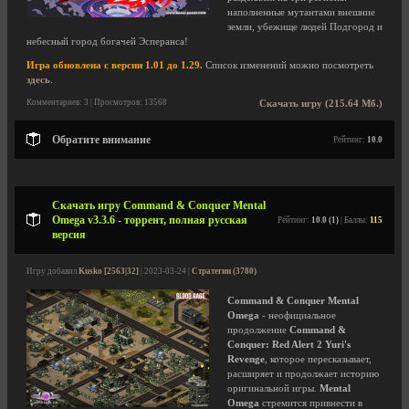
наполненные мутантами внешние
земли, убежище людей Подгород и
небесный город богачей Эсперанса!
Игра обновлена с версии 1.01 до 1.29.
Список изменений можно посмотреть
здесь
.
Комментариев: 3 | Просмотров: 13568
Скачать игру (215.64 Мб.)
Обратите внимание
Рейтинг:
10.0
Скачать игру Command & Conquer Mental
Omega v3.3.6 - торрент, полная русская
Рейтинг:
10.0 (1)
| Баллы:
115
версия
Игру добавил
Kusko [2563|32]
| 2023-03-24 |
Стратегии (3780)
Command & Conquer Mental
Omega
- неофициальное
продолжение
Command &
Conquer: Red Alert 2 Yuri's
Revenge
, которое пересказывает,
расширяет и продолжает историю
оригинальной игры.
Mental
Omega
стремится привнести в