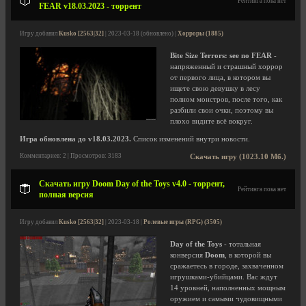
Рейтинга пока нет
FEAR v18.03.2023 - торрент
Игру добавил
Kusko [2563|32]
| 2023-03-18 (обновлено) |
Хорроры (1885)
Bite Size Terrors: see no FEAR
-
напряженный и страшный хоррор
от первого лица, в котором вы
ищете свою девушку в лесу
полном монстров, после того, как
разбили свои очки, поэтому вы
плохо видите всё вокруг.
Игра обновлена до v18.03.2023.
Список изменений внутри новости.
Комментариев: 2 | Просмотров: 3183
Скачать игру (1023.10 Мб.)
Скачать игру Doom Day of the Toys v4.0 - торрент,
Рейтинга пока нет
полная версия
Игру добавил
Kusko [2563|32]
| 2023-03-18 |
Ролевые игры (RPG) (3505)
Day of the Toys
- тотальная
конверсия
Doom
, в которой вы
сражаетесь в городе, захваченном
игрушками-убийцами. Вас ждут
14 уровней, наполненных мощным
оружием и самыми чудовищными