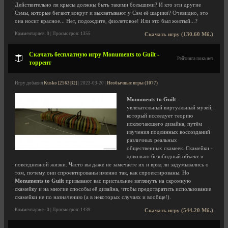
Действительно ли крысы должны быть такими большими? И кто эти другие
Сэмы, которые бегают вокруг и выхватывают у Сэм её шарики? Очевидно, это
она носит красное... Нет, подождите, фиолетовое! Или это был желтый...?
Комментариев: 0 | Просмотров: 1355
Скачать игру (130.60 Мб.)
Скачать бесплатную игру Monuments to Guilt -
Рейтинга пока нет
торрент
Игру добавил
Kusko [2563|32]
| 2023-03-20 |
Необычные игры (1077)
Monuments to Guilt
-
увлекательный виртуальный музей,
который исследует теорию
исключающего дизайна, путём
изучения подлинных воссозданий
различных реальных
общественных скамеек. Скамейки -
довольно безобидный объект в
повседневной жизни. Часто вы даже не замечаете их и вряд ли задумывались о
том, почему они спроектированы именно так, как спроектированы. Но
Monuments to Guilt
призывают вас пристальнее взглянуть на скромную
скамейку и на многие способы её дизайна, чтобы предотвратить использование
скамейки не по назначению (а в некоторых случаях и вообще!).
Комментариев: 0 | Просмотров: 1439
Скачать игру (544.20 Мб.)