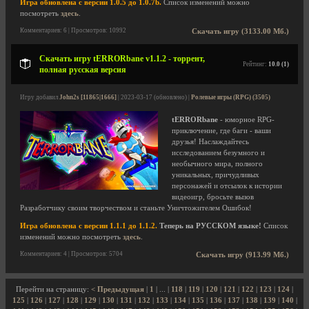
Игра обновлена с версии 1.0.5 до 1.0.7b.
Список изменений можно
посмотреть
здесь
.
Комментариев: 6 | Просмотров: 10992
Скачать игру (3133.00 Мб.)
Скачать игру tERRORbane v1.1.2 - торрент,
Рейтинг:
10.0 (1)
полная русская версия
Игру добавил
John2s [11865|1666]
| 2023-03-17 (обновлено) |
Ролевые игры (RPG) (3505)
tERRORbane
- юморное RPG-
приключение, где баги - ваши
друзья! Наслаждайтесь
исследованием безумного и
необычного мира, полного
уникальных, причудливых
персонажей и отсылок к истории
видеоигр, бросьте вызов
Разработчику своим творчеством и станьте Уничтожителем Ошибок!
Игра обновлена с версии 1.1.1 до 1.1.2.
Теперь на РУССКОМ языке!
Список
изменений можно посмотреть
здесь
.
Комментариев: 4 | Просмотров: 5704
Скачать игру (913.99 Мб.)
Перейти на страницу:
< Предыдущая
|
1
| ... |
118
|
119
|
120
|
121
|
122
|
123
|
124
|
125
|
126
|
127
|
128
|
129
|
130
|
131
|
132
|
133
|
134
|
135
|
136
|
137
|
138
|
139
|
140
|