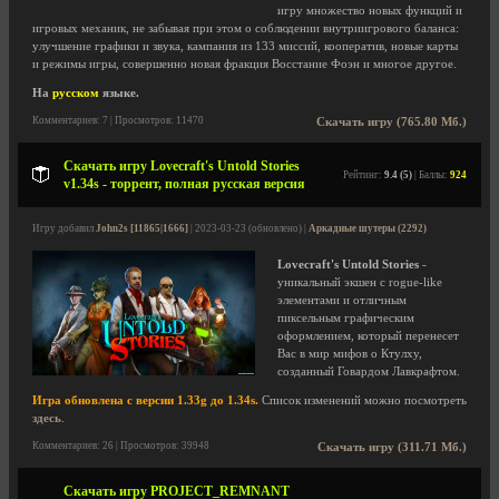
игру множество новых функций и
игровых механик, не забывая при этом о соблюдении внутриигрового баланса:
улучшение графики и звука, кампания из 133 миссий, кооператив, новые карты
и режимы игры, совершенно новая фракция Восстание Фоэн и многое другое.
На
русском
языке.
Комментариев: 7 | Просмотров: 11470
Скачать игру (765.80 Мб.)
Скачать игру Lovecraft's Untold Stories
Рейтинг:
9.4 (5)
| Баллы:
924
v1.34s - торрент, полная русская версия
Игру добавил
John2s [11865|1666]
| 2023-03-23 (обновлено) |
Аркадные шутеры (2292)
Lovecraft's Untold Stories
-
уникальный экшен с rogue-like
элементами и отличным
пиксельным графическим
оформлением, который перенесет
Вас в мир мифов о Ктулху,
созданный Говардом Лавкрафтом.
Игра обновлена с версии 1.33g до 1.34s.
Список изменений можно посмотреть
здесь
.
Комментариев: 26 | Просмотров: 39948
Скачать игру (311.71 Мб.)
Скачать игру PROJECT_REMNANT