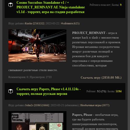
Cosmo Succubus Standalone v1 / +
Рейтинга пока нет | Баллы:
9
PROJECT_REMNANT AE Ninja standalone
v1.1d - торрент, игра на стадии разработки
Игру добавил
Kusko [2563|32]
| 2023-03-22 |
Файтинги (625)
PROJECT_REMNANT
- игра в
жанре hack n slash с множеством
различных персонажей и приемов.
Игровая механика сосредоточена
вокруг различных позиций и
режимов боя для каждого
персонажа с определенными
способностями, которые
связывают различные стили вместе.
Комментариев: 0 | Просмотров: 2733
Скачать игру (2850.00 Мб.)
Скачать игру Papers, Please v1.4.11.124s -
Рейтинг:
9.5 (71)
| Баллы:
5194
торрент, полная русская версия
Игру добавил
John2s [11865|1666]
| 2023-03-21 (обновлено) |
Необычные игры (1077)
Papers, Please
- необычная игра,
где вы будете работать
иммиграционным инспектором,
который должен контролировать