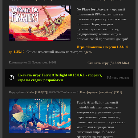
No Place for Bravery
- мрачный
пиксельный RPG-экшен, где вы
окажетесь в роли сурового воина
по имени Торн, который
путешествует по жестокому,
раздираемому войной миру в
поисках своей пропавшей дочери!
Игра обновлена с версии 1.33.14
до 1.35.12.
Список изменений можно посмотреть
здесь
.
Комментариев: 2 | Просмотров: 14261
Скачать игру (542.69 Мб.)
Скачать игру Faerie Afterlight v0.13.0.6.1 - торрент,
Рейтинга пока нет
игра на стадии разработки
Игру добавил
Kusko [2563|32]
| 2023-09-07 (обновлено) |
Платформеры (вид сбоку) (3991)
Faerie Afterlight
- сложный
metroidvania платформер, в
котором вы управляете двумя
персонажами одновременно,
решая головоломки и сражаясь с
монстрами в прекрасном
сказочном мире. В
Faerie
Afterlight
вы управляете