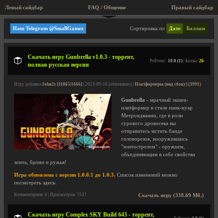
Левый сайдбар
FAQ / Общение
Правый сайдбар
Мини игры, аркады, старые игры!
Наш Telegram @SmallGamez
Сортировка по
Дате
Баллам
Скачать игру Gunbrella v1.0.3 - торрент,
Рейтинг:
10.0 (1)
| Баллы:
26
полная русская версия
Игру добавил
John2s [11865|1666]
| 2023-09-16 (обновлено) |
Платформеры (вид сбоку) (3991)
Gunbrella
- мрачный экшен-
платформер в стиле панк-нуар
Метроидвании, где в роли
сурового дровосека вы
отправитесь мстить банде
головорезов, вооружившись
"зонтострелом" - оружием,
объединяющим в себе свойства
зонта, брони и ружья!
Игра обновлена с версии 1.0.0.1 до 1.0.3.
Список изменений можно
посмотреть
здесь
.
Комментариев: 0 | Просмотров: 7537
Скачать игру (338.69 Мб.)
Скачать игру Complex SKY Build 643 - торрент,