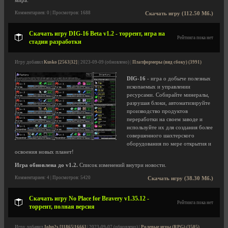
мира.
Комментариев: 0 | Просмотров: 1688
Скачать игру (112.50 Мб.)
Скачать игру DIG-16 Beta v1.2 - торрент, игра на
Рейтинга пока нет
стадии разработки
Игру добавил
Kusko [2563|32]
| 2023-09-09 (обновлено) |
Платформеры (вид сбоку) (3991)
DIG-16
- игра о добыче полезных
ископаемых и управлении
ресурсами. Собирайте минералы,
разрушая блоки, автоматизируйте
производство продуктов
переработки на своем заводе и
используйте их для создания более
совершенного шахтерского
оборудования по мере открытия и
освоения новых планет!
Игра обновлена до v1.2.
Список изменений внутри новости.
Комментариев: 4 | Просмотров: 5420
Скачать игру (38.30 Мб.)
Скачать игру No Place for Bravery v1.35.12 -
Рейтинга пока нет
торрент, полная версия
Игру добавил
John2s [11865|1666]
| 2023-09-07 (обновлено) |
Ролевые игры (RPG) (3505)