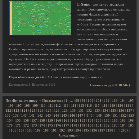
E-Genes
- симулятор эволюции
жизни. Этот симулятор основан на
теории Чарльза Дарвина об
эволюции путем естественного
отбора. Теория эволюции путем
естественного отбора описывает,
как организмы мутируют и
эволюционируют на протяжении
поколений путем наследования физических или поведенческих признаков.
Особи с признаками, которые позволяют им адаптироваться к окружающей
среде, помогают им выжить и иметь больше потомства, которое наследует эти
признаки. Особи с менее адаптивными признаками будут реже выживать и
передавать их по наследству. Со временем черты, которые позволяют видам
выживать и размножаться, будут встречаться в популяции всё чаще.
Игра обновлена до v4.0.2.
Список изменений внутри новости.
Комментариев: 5 | Просмотров: 6423
Скачать игру (60.30 Мб.)
Перейти на страницу:
< Предыдущая
|
1
| ... |
98
|
99
|
100
|
101
|
102
|
103
|
104
|
105
|
106
|
107
|
108
|
109
|
110
|
111
|
112
|
113
|
114
|
115
|
116
|
117
|
118
|
119
|
120
|
121
|
122
|
123
|
124
|
125
|
126
|
127
|
128
|
129
|
130
|
131
|
132
|
133
|
134
|
135
|
136
|
137
|
138
|
139
|
140
|
141
|
142
|
143
|
144
|
145
|
146
|
147
| [148] |
149
|
150
|
151
|
152
|
153
|
154
|
155
|
156
|
157
|
158
|
159
|
160
|
161
|
162
|
163
|
164
|
165
|
166
|
167
|
168
|
169
|
170
|
171
|
172
|
173
|
174
|
175
|
176
|
177
|
178
|
179
|
180
|
181
|
182
|
183
|
184
|
185
|
186
|
187
|
188
|
189
|
190
|
191
|
192
|
193
|
194
|
195
|
196
|
197
|
198
| ... |
2067
|
Следующая >