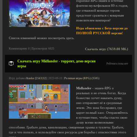
roguelike-RPG-экшен в эстетике
фэнтези-мультфильмов 80-х годов,
где отважной команде героев
предстоит сразиться с коварным
повелителем вампиров!
Игра обновлена с Бета-версии до
ПОЛНОЙ РУССКОЙ версии!
Список изменений можно посмотреть здесь.
Комментариев: 0 | Просмотров: 6025
Скачать игру (7659.00 Мб.)
Скачать игру Midlander - торрент, демо версия
Рейтинга пока нет
игры
Игру добавил
Kusko [2563|32]
| 2023-09-11 |
Ролевые игры (RPG) (3505)
Midlander
- экшен-RPG о
реальных и не очень богах. Когда
божество хочет наказать душу,
оно отправляет её в срединные
земли. Это зона без правил, где
царит полный хаос. Отправляйтесь
в путешествие, чтобы спасти свою
душу всеми возможными
способами. Грабьте дома, канализацию, священные храмы и туалеты. Грабьте,
где и что попало, и используйте свои ресурсы для борьбы с опасностями этого