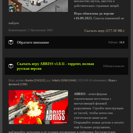
множество шуток, квестов и
действительно странных вещей.
Игра обновлена до версии
v16.09.2023.
Список изменений не
найден.
Комментариев: 2 | Просмотров: 5802
Скачать игру (277.50 Мб.)
Обратите внимание
Рейтинг:
10.0
Скачать игру ABRISS v1.0.11 - торрент, полная
Рейтинга пока нет
русская версия
Игру добавил
Kusko [2563|32]
, ред.
John2s [11865|1666]
| 2023-09-16 (обновлено) |
Игры с
физикой (1308)
ABRISS
- атмосферная
строительная песочница с
впечатляющей физикой
разрушения. Стройте конструкции
из частей, чтобы затем они
уничтожали ваши цели.
Открывайте новые детали и несите
ещё большее разрушение,
наблюдайте энтропию в её худшем проявлении в цифровых бруталистских