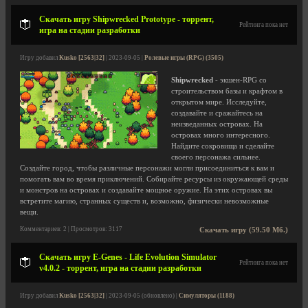
Скачать игру Shipwrecked Prototype - торрент,
Рейтинга пока нет
игра на стадии разработки
Игру добавил
Kusko [2563|32]
| 2023-09-05 |
Ролевые игры (RPG) (3505)
Shipwrecked
- экшен-RPG со
строительством базы и крафтом в
открытом мире. Исследуйте,
создавайте и сражайтесь на
неизведанных островах. На
островах много интересного.
Найдите сокровища и сделайте
своего персонажа сильнее.
Создайте город, чтобы различные персонажи могли присоединиться к вам и
помогать вам во время приключений. Собирайте ресурсы из окружающей среды
и монстров на островах и создавайте мощное оружие. На этих островах вы
встретите магию, странных существ и, возможно, физически невозможные
вещи.
Комментариев: 2 | Просмотров: 3117
Скачать игру (59.50 Мб.)
Скачать игру E-Genes - Life Evolution Simulator
Рейтинга пока нет
v4.0.2 - торрент, игра на стадии разработки
Игру добавил
Kusko [2563|32]
| 2023-09-05 (обновлено) |
Симуляторы (1188)