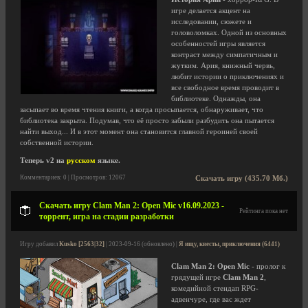
игре делается акцент на
исследовании, сюжете и
головоломках. Одной из основных
особенностей игры является
контраст между симпатичным и
жутким. Ария, книжный червь,
любит истории о приключениях и
все свободное время проводит в
библиотеке. Однажды, она
засыпает во время чтения книги, а когда просыпается, обнаруживает, что
библиотека закрыта. Подумав, что её просто забыли разбудить она пытается
найти выход... И в этот момент она становится главной героиней своей
собственной истории.
Теперь v2 на
русском
языке.
Комментариев: 0 | Просмотров: 12067
Скачать игру (435.70 Мб.)
Скачать игру Clam Man 2: Open Mic v16.09.2023 -
Рейтинга пока нет
торрент, игра на стадии разработки
Игру добавил
Kusko [2563|32]
| 2023-09-16 (обновлено) |
Я ищу, квесты, приключения (6441)
Clam Man 2: Open Mic
- пролог к
грядущей игре
Clam Man 2
,
комедийной стендап RPG-
адвенчуре, где вас ждет