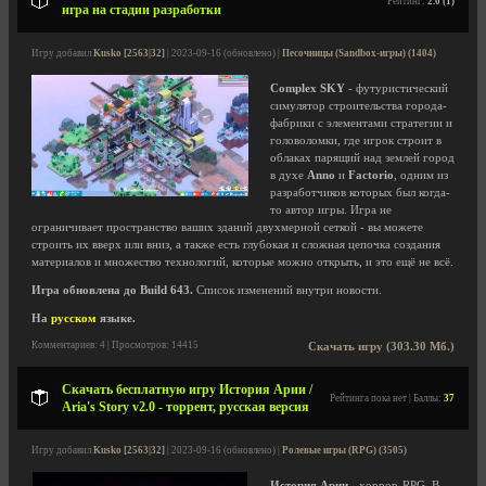
Рейтинг:
2.0 (1)
игра на стадии разработки
Игру добавил
Kusko [2563|32]
| 2023-09-16 (обновлено) |
Песочницы (Sandbox-игры) (1404)
Complex SKY
- футуристический
симулятор строительства города-
фабрики с элементами стратегии и
головоломки, где игрок строит в
облаках парящий над землей город
в духе
Anno
и
Factorio
, одним из
разработчиков которых был когда-
то автор игры. Игра не
ограничивает пространство ваших зданий двухмерной сеткой - вы можете
строить их вверх или вниз, а также есть глубокая и сложная цепочка создания
материалов и множество технологий, которые можно открыть, и это ещё не всё.
Игра обновлена до Build 643.
Список изменений внутри новости.
На
русском
языке.
Комментариев: 4 | Просмотров: 14415
Скачать игру (303.30 Мб.)
Скачать бесплатную игру История Арии /
Рейтинга пока нет | Баллы:
37
Aria's Story v2.0 - торрент, русская версия
Игру добавил
Kusko [2563|32]
| 2023-09-16 (обновлено) |
Ролевые игры (RPG) (3505)
История Арии
- хоррор-RPG. В