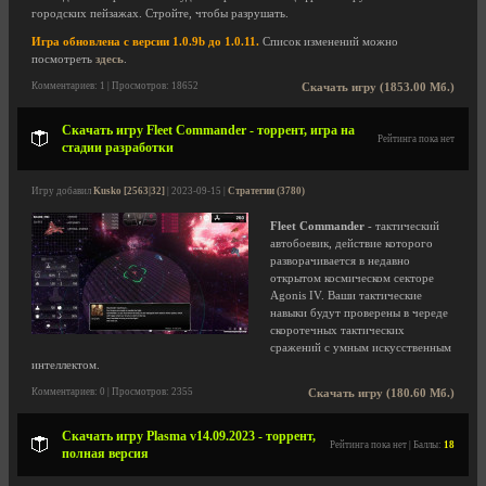
городских пейзажах. Стройте, чтобы разрушать.
Игра обновлена с версии 1.0.9b до 1.0.11.
Список изменений можно
посмотреть
здесь
.
Комментариев: 1 | Просмотров: 18652
Скачать игру (1853.00 Мб.)
Скачать игру Fleet Commander - торрент, игра на
Рейтинга пока нет
стадии разработки
Игру добавил
Kusko [2563|32]
| 2023-09-15 |
Стратегии (3780)
Fleet Commander
- тактический
автобоевик, действие которого
разворачивается в недавно
открытом космическом секторе
Agonis IV. Ваши тактические
навыки будут проверены в череде
скоротечных тактических
сражений с умным искусственным
интеллектом.
Комментариев: 0 | Просмотров: 2355
Скачать игру (180.60 Мб.)
Скачать игру Plasma v14.09.2023 - торрент,
Рейтинга пока нет | Баллы:
18
полная версия