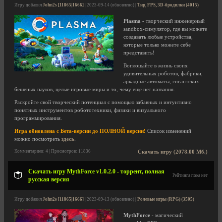
Игру добавил
John2s [11865|1666]
| 2023-09-14 (обновлено) |
Тир, FPS, 3D-бродилки (4015)
Plasma
- творческий инженерный
sandbox-симулятор, где вы можете
создавать любые устройства,
которые только можете себе
представить!
Воплощайте в жизнь своих
удивительных роботов, фабрики,
аркадные автоматы, гигантских
бешеных пауков, целые игровые миры и то, чему еще нет названия.
Раскройте свой творческий потенциал с помощью забавных и интуитивно
понятных инструментов робототехники, физики и визуального
программирования.
Игра обновлена с Бета-версии до ПОЛНОЙ версии!
Список изменений
можно посмотреть
здесь
.
Комментариев: 4 | Просмотров: 11836
Скачать игру (2078.00 Мб.)
Скачать игру MythForce v1.0.2.0 - торрент, полная
Рейтинга пока нет
русская версия
Игру добавил
John2s [11865|1666]
| 2023-09-13 (обновлено) |
Ролевые игры (RPG) (3505)
MythForce
- магический