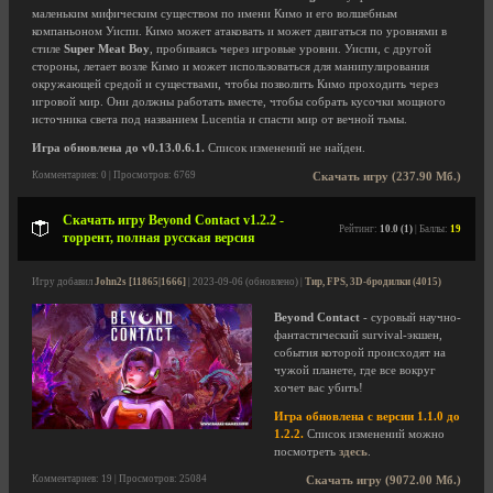
маленьким мифическим существом по имени Кимо и его волшебным
компаньоном Уиспи. Кимо может атаковать и может двигаться по уровнями в
стиле
Super Meat Boy
, пробиваясь через игровые уровни. Уиспи, с другой
стороны, летает возле Кимо и может использоваться для манипулирования
окружающей средой и существами, чтобы позволить Кимо проходить через
игровой мир. Они должны работать вместе, чтобы собрать кусочки мощного
источника света под названием Lucentia и спасти мир от вечной тьмы.
Игра обновлена до v0.13.0.6.1.
Список изменений не найден.
Комментариев: 0 | Просмотров: 6769
Скачать игру (237.90 Мб.)
Скачать игру Beyond Contact v1.2.2 -
Рейтинг:
10.0 (1)
| Баллы:
19
торрент, полная русская версия
Игру добавил
John2s [11865|1666]
| 2023-09-06 (обновлено) |
Тир, FPS, 3D-бродилки (4015)
Beyond Contact
- суровый научно-
фантастический survival-экшен,
события которой происходят на
чужой планете, где все вокруг
хочет вас убить!
Игра обновлена с версии 1.1.0 до
1.2.2.
Список изменений можно
посмотреть
здесь
.
Комментариев: 19 | Просмотров: 25084
Скачать игру (9072.00 Мб.)