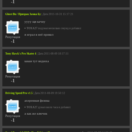
-1
Ghost Bu / Призрак Замка Бу
| Дата 2011-10-31 15:17:21
уууу щя качну
•
TOXA27
подумал несколько секунд и добавил:
я играл в неё прикол
Репутация
-1
Tony Hawk's Pro Skater 4
| Дата 2011-08-09 18:57:51
какая тут видюха
Репутация
-1
Driving Speed Pro v1.5
| Дата 2011-08-09 19:50:12
ахеренная физика
•
TOXA27
думал около часа и добавил:
а как же ключик
Репутация
-1