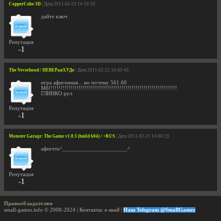
CopperCube 3D
| Дата 2011-02-23 14:10:20
дайте ключ
Репутация
-1
The Neverhood / НЕВЕРьвХУДо
| Дата 2011-02-22 16:03:43
игра афигенная... но почему 561.60
Мб!!!!!!!!!!!!!!!!!!!!!!!!!!!!!!!!!!!!!!!!!!!!!!!!!!!!!!!!!!!!!!!!!
ГЛИНКО рул
Репутация
-1
Monster Garage: The Game v1.0.3 (build 604) / +RUS
| Дата 2011-02-21 14:00:23
афигеть^______________________^
Репутация
-1
Правообладателям
small-games.info © 2008-2024 | Контакты:
e-mail
|
Наш Telegram @SmallGamez