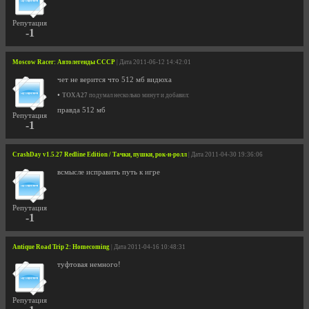
Репутация
-1
Moscow Racer: Автолегенды СССР
| Дата 2011-06-12 14:42:01
чет не верится что 512 мб видюха
•
TOXA27
подумал несколько минут и добавил:
правда 512 мб
Репутация
-1
CrashDay v1.5.27 Redline Edition / Тачки, пушки, рок-н-ролл
| Дата 2011-04-30 19:36:06
всмысле исправить путь к игре
Репутация
-1
Antique Road Trip 2: Homecoming
| Дата 2011-04-16 10:48:31
туфтовая немного!
Репутация