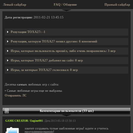
Левый сайдбар
FAQ / Общение
Правый сайдбар
Профиль пользователя TOXA27
Дата регистрации:
2011-02-21 13:45:15
Репутация TOXA27: -1
Репутация, которую TOXA27 менял другим: 6 изменений
Игры, которые пользователь прошёл, либо очень понравились: 3 игр
Игры, которые TOXA27 добавил на сайт: 0 игр
Игры, за которые TOXA27 голосовал: 0 игр
Десятка
самых
любимых игр с сайта:
• Самые любимые игры еще не выбраны.
Отправить ЛС
Комментарии пользователя (33 шт.)
GAME CREATOR / Engine001
| Дата 2013-05-18 13:30:13
хватит создавать тупые шаблонные игры! идите и учитесь
программированию!