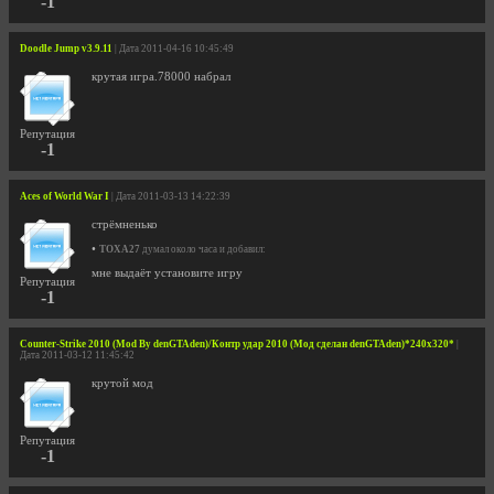
-1
Doodle Jump v3.9.11
| Дата 2011-04-16 10:45:49
крутая игра.78000 набрал
Репутация
-1
Aces of World War I
| Дата 2011-03-13 14:22:39
стрёмненько
•
TOXA27
думал около часа и добавил:
мне выдаёт установите игру
Репутация
-1
Counter-Strike 2010 (Mod By denGTAden)/Контр удар 2010 (Мод сделан denGTAden)*240x320*
|
Дата 2011-03-12 11:45:42
крутой мод
Репутация
-1