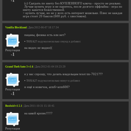
-1
(с) Сыграть по инету без КУПЛЕННОГО ключа - просто не реально.
Лучше купить игру и не паритесь, после долгого оффлайна - игра по
инету кажется божественной.
> купить лучше, но не у всех есть интернет кошельки. Плюс не каждая
игра стоит 20 баксов (600 руб. с хвостиком).
Vanilla Blockland
| Дата 2012-06-07 18:17:34
пацаны, физика есть или нет?
•
TOXA27
подумал несколько секунд и добавил:
на видео не видно((
Репутация
-1
Grand Theft Auto 3 v1.6
| Дата 2012-01-04 19:23:29
я у вас спрошу, что делать владельцам texet tm-7021???
•
TOXA27
подумал несколько минут и добавил:
и ещё я новичок, arm6=arm600?
Репутация
-1
Booloid v1.5.1
| Дата 2011-10-31 15:18:45
на какой кризис!!!!?
Репутация