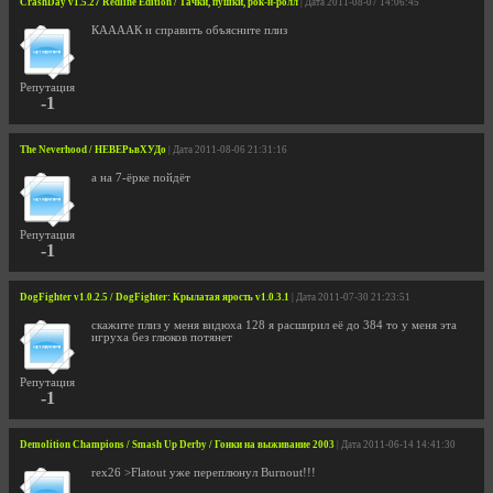
CrashDay v1.5.27 Redline Edition / Тачки, пушки, рок-н-ролл
| Дата 2011-08-07 14:06:45
КААААК и справить объясните плиз
Репутация
-1
The Neverhood / НЕВЕРьвХУДо
| Дата 2011-08-06 21:31:16
а на 7-ёрке пойдёт
Репутация
-1
DogFighter v1.0.2.5 / DogFighter: Крылатая ярость v1.0.3.1
| Дата 2011-07-30 21:23:51
скажите плиз у меня видюха 128 я расширил её до 384 то у меня эта
игруха без глюков потянет
Репутация
-1
Demolition Champions / Smash Up Derby / Гонки на выживание 2003
| Дата 2011-06-14 14:41:30
rex26 >Flatout уже переплюнул Burnout!!!