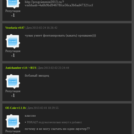
http://programmist2013.ru/?
vmbhash=4a6b9bd94678fce56ca3b6ad47321ccf
Репутация
-1
Voxelaria v0.07
| Дата 2013-02-24 16:26:42
чувак умеет фонтанировать (какать) орешками)))
Репутация
-1
Antichamber v1.0 / +RUS
| Дата 2013-02-02 23:24:44
йобаный звиздец
Репутация
-1
OE-Cake v1.1.1b
| Дата 2013-02-01 18:29:55
классно
•
TOXA27
подумал несколько минут и добавил:
почему я не могу скачать ни один лаунчер??
Репутация