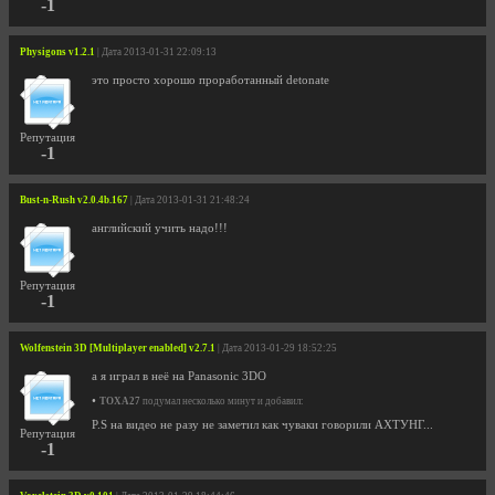
-1
Physigons v1.2.1
| Дата 2013-01-31 22:09:13
это просто хорошо проработанный detonate
Репутация
-1
Bust-n-Rush v2.0.4b.167
| Дата 2013-01-31 21:48:24
английский учить надо!!!
Репутация
-1
Wolfenstein 3D [Multiplayer enabled] v2.7.1
| Дата 2013-01-29 18:52:25
а я играл в неё на Panasonic 3DO
•
TOXA27
подумал несколько минут и добавил:
P.S на видео не разу не заметил как чуваки говорили АХТУНГ...
Репутация
-1