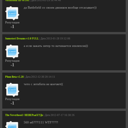
Voxelstein 3D v0.101
| Дата 2013-01-29 18:44:46
да Battlefield со своим движком вообще отсасывает))
Репутация
-1
Sumotori Dreams v1.0 FULL
| Дата 2013-01-28 19:52:06
а если зажать энтер то начинается эпилепсия))
Репутация
-1
Phun Beta v5.28
| Дата 2012-12-30 20:14:11
чето с летибита не кончяет((
Репутация
-1
The Neverhood / НЕВЕРьвХУДо
| Дата 2012-07-17 16:38:26
560 мб???!111 WTF????!