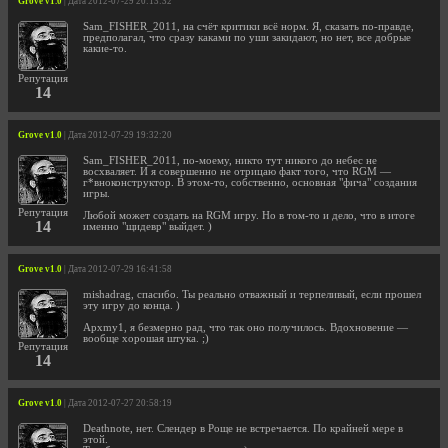
Grove v1.0
| Дата 2012-07-29 20:13:32
Sam_FISHER_2011, на счёт критики всё норм. Я, сказать по-правде,
предполагал, что сразу каками по уши закидают, но нет, все добрые
какие-то.
Репутация
14
Grove v1.0
| Дата 2012-07-29 19:32:20
Sam_FISHER_2011, по-моему, никто тут никого до небес не
восхваляет. И я совершенно не отрицаю факт того, что RGM —
г*вноконструктор. В этом-то, собственно, основная "фича" создания
игры.
Репутация
Любой может создать на RGM игру. Но в том-то и дело, что в итоге
14
именно "щидевр" выйдет. )
Grove v1.0
| Дата 2012-07-29 16:41:58
mishadrag, спасибо. Ты реально отважный и терпеливый, если прошел
эту игру до конца. )
Apxmy1, я безмерно рад, что так оно получилось. Вдохновение —
вообще хорошая штука. ;)
Репутация
14
Grove v1.0
| Дата 2012-07-27 20:58:19
Deathnote, нет. Слендер в Роще не встречается. По крайней мере в
этой.