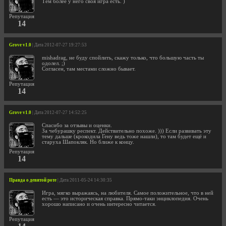
Тем более у него своя игра есть. )
Репутация
14
Grove v1.0
| Дата 2012-07-27 19:27:53
mishadrag, не буду спойлить, скажу только, что большую часть ты
одолел. ;)
Согласен, там местами сложно бывает.
Репутация
14
Grove v1.0
| Дата 2012-07-27 14:52:25
Спасибо за отзывы и оценки.
За чебурашку респект. Действительно похоже. ))) Если развивать эту
тему дальше (крокодила Гену ведь тоже нашли), то там будет ещё и
старуха Шапокляк. Но ближе к концу.
Репутация
14
Правда о девятой роте
| Дата 2011-05-24 14:30:35
Игра, мягко выражаясь, на любителя. Самое положительное, что в ней
есть — это историческая справка. Прямо-таки энциклопедия. Очень
хорошо написано и очень интересно читается.
Репутация