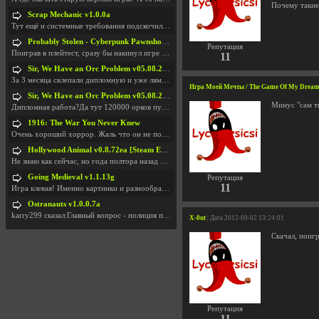
Почему такие
Scrap Mechanic v1.0.0a
Тут ещё и системные требования подскочили. Если не
Probably Stolen - Cyberpunk Pawnshop Simulator v048c [Playtest]
Репутация
Поиграв в плейтест, сразу бы накинул игре наивысши
11
Sir, We Have an Orc Problem v05.08.2026
За 3 месяца склепали дипломную и уже лям двести ба
Игра Моей Мечты / The Game Of My Dream /
Sir, We Have an Orc Problem v05.08.2026
Минус "сам ты
Дипломная работа?Да тут 120000 орков путь выбирают
1916: The War You Never Knew
Очень хороший хоррор. Жаль что он не получил должн
Hollywood Animal v0.8.72ea [Steam Early Access]
Не знаю как сейчас, но года полтора назад игра был
Going Medieval v1.1.13g
Репутация
11
Игра клевая! Именно картинки и разнообразия в стро
Ostranauts v1.0.0.7a
karry299 сказал:Главный вопрос - полиция по-прежне
X-0ut
| Дата 2012-09-02 13:24:01
Скачал, поигр
Репутация
11