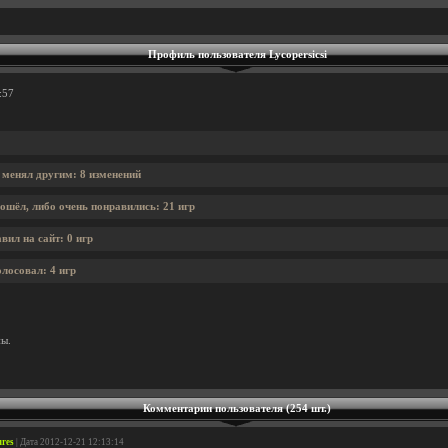
Профиль пользователя Lycopersicsi
:57
i менял другим: 8 изменений
ошёл, либо очень понравились: 21 игр
вил на сайт: 0 игр
олосовал: 4 игр
ны.
Комментарии пользователя (254 шт.)
ures
| Дата 2012-12-21 12:13:14