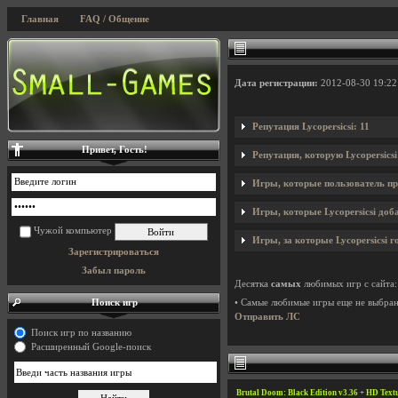
Главная
FAQ / Общение
Дата регистрации:
2012-08-30 19:22
Репутация Lycopersicsi: 11
Привет, Гость!
Репутация, которую Lycopersics
Игры, которые пользователь пр
Игры, которые Lycopersicsi доба
Чужой компьютер
Игры, за которые Lycopersicsi г
Зарегистрироваться
Забыл пароль
Десятка
самых
любимых игр с сайта:
Поиск игр
• Самые любимые игры еще не выбра
Отправить ЛС
Поиск игр по названию
Расширенный Google-поиск
Brutal Doom: Black Edition v3.36 + HD Text