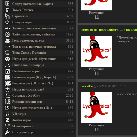
Спорт, настольные, карты
988
Tower Defense
394
Репутация
Стратегии
3780
11
Симуляторы
1188
Змейки, поедалки, эволюция
72
Brutal Doom: Black Edition v3.36 + HD Text
Тайм менеджмент, тайкуны
1020
" Лететбита п
Головоломки, пазлы
3035
шикарна
Три в ряд, цепочки, тетрисы
686
Типа Zuma / Dynomite
98
Игры для детей, обучающие
316
Пинболы, бильярды
65
Репутация
Необычные игры
1077
11
Большие игры (Rip, Repack)
269
Ретро-игры (DOS, Win 9x)
691
Vox v0.54
| Дата 2012-09-06 13:19:58
Игры пользователей
272
А я с начала 
Сетевые / ХотСит
2320
Русские версии игр
8412
Игры для взрослых (18+)
130
VR-игры
399
Зомби игры
446
Репутация
SGi-сборники
0
11
Создание игр
98