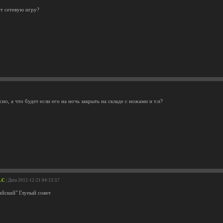
т сетевую игру?
сно, а что будет если его на ночь закрыть на складе с ножами и т.п?
DLC
| Дата 2012-12-21 04:13:57
ийский" Глупый совет