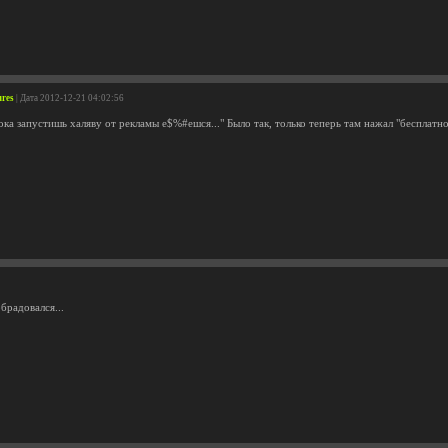
ures
| Дата 2012-12-21 04:02:56
ока запустишь халяву от рекламы е$%#ешся..." Было так, только теперь там нажал "бесплатно
обрадовался...