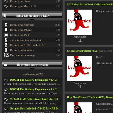
Игры для Linux
239
SEGA Mega Drive Classic Collection Gold E
Игры для Mac OS X
272
Все раньше иг
Игры для мобилок и КПК
._.
Игры для Android
1683
Игры для iPhone
309
Игры для iPad
24
Репутация
11
Java-игры для мобилки
231
Игры для КПК (Pocket PC)
78
Игры для Symbian
51
Critical Strike Portable v2.62
| Дата 2012-09
Русские версии игр
563
Пля,"
Это как то не 
Последние комментарии
+ сообщения из FAQ
DOOM The Gallery Experience v1.4.2
Репутация
Mihail_666 сказал:Блин, прикольно сделали с монетк
11
DOOM The Gallery Experience v1.4.2
Блин, прикольно сделали с монетками. Вернулся в св
Игра Моей Мечты / The Game Of My Dream /
MENACE v0.7.8b [Steam Early Access]
Вышло крупное обновление v0.7.11 прошу обновить
Оценим игру..
Oxygen Not Included v744825a + All DLC
•
Lycopersicsi
по
А где скачать старую версию игры? А то на новой но