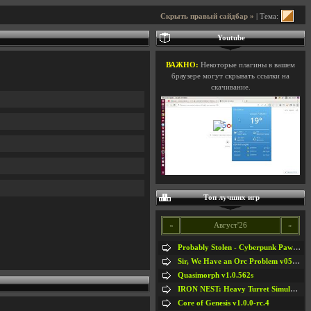
Скрыть правый сайдбар »
| Тема:
Youtube
ВАЖНО:
Некоторые плагины в вашем
браузере могут скрывать ссылки на
скачивание.
Топ лучших игр
«
Август'26
»
Probably Stolen - Cyberpunk Pawnshop Simulator v048c [Playtest]
Sir, We Have an Orc Problem v05.08.2026
Quasimorph v1.0.562s
IRON NEST: Heavy Turret Simulator v1.0a
Core of Genesis v1.0.0-rc.4