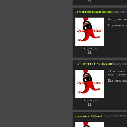
Foreign Legion: Multi Massacre
| Дата 2012-
Не будьте пи
Охрененная ло
Репутация
11
Half-Life v1.1.2.1 [No Steam] RUS
| Дата 201
+1, пираты н
видимо некот
Если игра дос
Репутация
11
Gnomoria v1.0 [Steam]
| Дата 2012-09-01 18
-_-