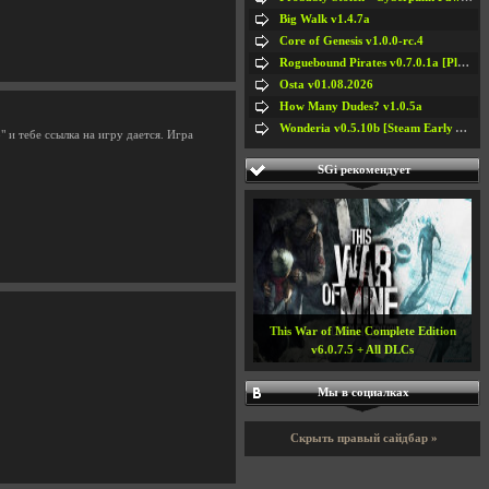
Big Walk v1.4.7a
Core of Genesis v1.0.0-rc.4
Roguebound Pirates v0.7.0.1a [Playtest]
Osta v01.08.2026
How Many Dudes? v1.0.5a
Wonderia v0.5.10b [Steam Early Access]
" и тебе ссылка на игру дается. Игра
SGi рекомендует
This War of Mine Complete Edition
v6.0.7.5 + All DLCs
Мы в социалках
Скрыть правый сайдбар »