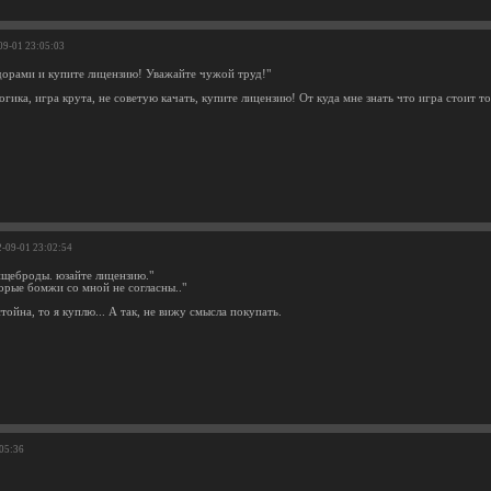
09-01 23:05:03
дорами и купите лицензию! Уважайте чужой труд!"
гика, игра крута, не советую качать, купите лицензию! От куда мне знать что игра стоит то
2-09-01 23:02:54
ищеброды. юзайте лицензию."
орые бомжи со мной не согласны.."
тойна, то я куплю... А так, не вижу смысла покупать.
:05:36