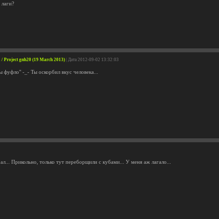
 лаги?
 Project gnh20 (19 March 2013)
| Дата 2012-09-02 13:32:03
 фуфло" -_- Ты оскорбил вкус человека...
ал... Прикольно, только тут переборщили с кубами... У меня аж лагало...