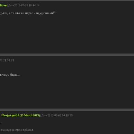
dition
| Дата 2012-09-03 16:44:14
рали, а те кто не играл - неудачники!"
-02 21:51:03
в тему было...
 Project gnh20 (19 March 2013)
| Дата 2012-09-02 14:18:59
.
лчасика подумал и добавил: