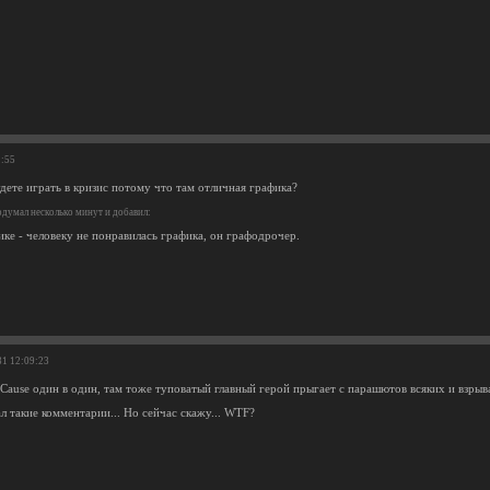
2:55
дете играть в кризис потому что там отличная графика?
думал несколько минут и добавил:
ике - человеку не понравилась графика, он графодрочер.
31 12:09:23
 Cause один в один, там тоже туповатый главный герой прыгает с парашютов всяких и взрыва
л такие комментарии... Но сейчас скажу... WTF?