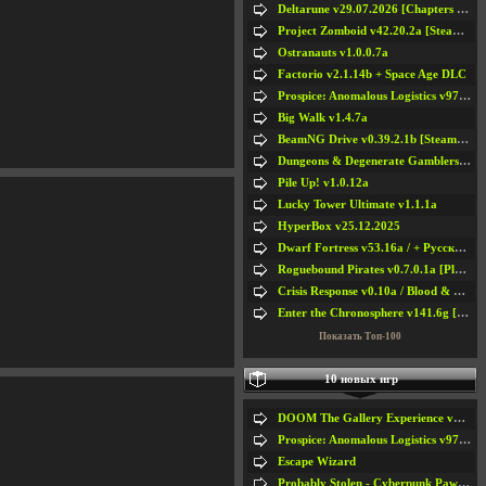
Deltarune v29.07.2026 [Chapters 1-5] / + RUS [Chapters 1-5]
Project Zomboid v42.20.2a [Steam Early Access]
Ostranauts v1.0.0.7a
Factorio v2.1.14b + Space Age DLC
Prospice: Anomalous Logistics v97 [Playtest]
Big Walk v1.4.7a
BeamNG Drive v0.39.2.1b [Steam Early Access]
Dungeons & Degenerate Gamblers v2.0.2a
Pile Up! v1.0.12a
Lucky Tower Ultimate v1.1.1a
HyperBox v25.12.2025
Dwarf Fortress v53.16a / + Русская Версия v50.12a
Roguebound Pirates v0.7.0.1a [Playtest]
Crisis Response v0.10a / Blood & Bullet
Enter the Chronosphere v141.6g [Steam Early Access]
Показать Топ-100
10 новых игр
DOOM The Gallery Experience v1.4.2
Prospice: Anomalous Logistics v97 [Playtest]
Escape Wizard
Probably Stolen - Cyberpunk Pawnshop Simulator v048c [Playtest]