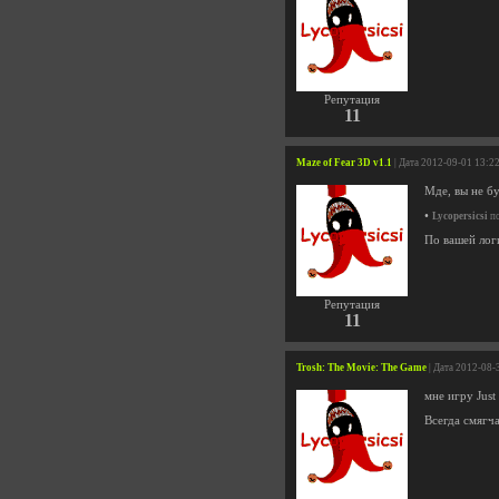
Репутация
11
Maze of Fear 3D v1.1
| Дата 2012-09-01 13:2
Мде, вы не бу
•
Lycopersicsi
по
По вашей лог
Репутация
11
Trosh: The Movie: The Game
| Дата 2012-08-
мне игру Just
Всегда смягча