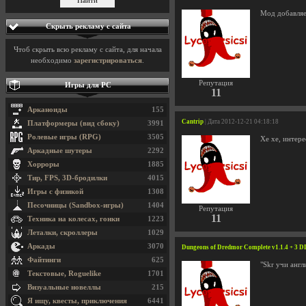
Мод добавляе
Скрыть рекламу с сайта
Чтоб скрыть всю рекламу с сайта, для начала
необходимо
зарегистрироваться
.
Репутация
Игры для PC
11
Арканоиды
155
Cantrip
| Дата 2012-12-21 04:18:18
Платформеры (вид сбоку)
3991
Ролевые игры (RPG)
3505
Хе хе, интере
Аркадные шутеры
2292
Хорроры
1885
Тир, FPS, 3D-бродилки
4015
Игры с физикой
1308
Песочницы (Sandbox-игры)
1404
Репутация
11
Техника на колесах, гонки
1223
Леталки, скроллеры
1029
Аркады
3070
Dungeons of Dredmor Complete v1.1.4 + 3 
Файтинги
625
"Skr учи англ
Текстовые, Roguelike
1701
Визуальные новеллы
215
Я ищу, квесты, приключения
6441