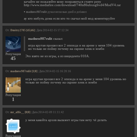
качайте не пожалейте кому понравиться ставте репу
http://www.mediafire.com/download/740n86ubxng6vd4/ModV4.rar
•
madness987rulit
думал несколько дней и добавил:
ау кто нибуть дома если кто то скачал мой мод коментируйте
От:
Dmitry2705 [45|46]
| Дата 2014-02-15 17:12:34
madness987rulit
сказал:
игра крутая прошел все 2 эпизода и на арене у меня 104 уровень
но только не пойму почему на скрине хенк и зомби
Репутация
Это взято не из игры, а из инцидента 010A.
45
От:
madness987rulit [1|0]
| Дата 2014-02-15 16:20:16
игра крутая прошел все 2 эпизода и на арене у меня 104 уровень но
только не пойму почему на скрине хенк и зомби
Репутация
1
От:
mr_alfis__ [0|0]
| Дата 2014-02-09 11:11:42
у меня какойта архив вылазеет игры там нету чё делать
Репутация