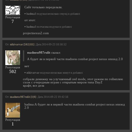
Cайт тотально переделали.
•
badma3
подумал несколько секунд и добавил:
Репутация
от этот:
7
•
badma3
полчасика подумал и добавил:
projectnexus2.com
От:
nikivarvar [502|111]
| Дата 2014-09-23 18:58:52
madness987rulit
сказал:
А будет ли в первой части madness combat project nexus эпизод 2.0
нет
Репутация
502
•
nikivarvar
подумал несколько минут и добавил:
собрали денюжку на улучшенный zed mode, этот режим по геймплею
схож с очередным играм с открытым миром типа DayZ
крафт, все дела
От:
madness987rulit [1|0]
| Дата 2014-09-22 19:42:56
badma:А будет ли в первой части madness combat project nexus эпизод
2.0
Репутация
1