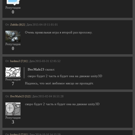
Репутация
0
От:
Zubiks [0|2]
| Дата 2015-04-19 11:01:01
Очень прикольная игра я второй раз прохожу.
Репутация
0
От:
badma3 [7|11]
| Дата 2015-03-31 12:05:52
DocMale23
сказал:
скоро будет 2 часть и будет она на движке unity3D
Репутация
7
Надеюсь, что моё любимое мясцо не пропадёт.
От:
DocMale23 [3|2]
| Дата 2015-02-04 16:51:28
скоро будет 2 часть и будет она на движке unity3D
Репутация
3
От:
badma3 [7|11]
| Дата 2014-10-16 14:15:59