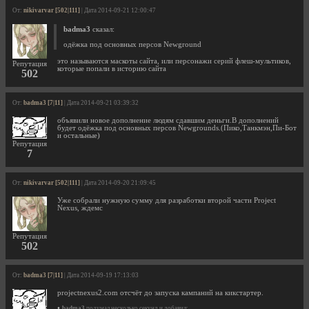
От:
nikivarvar [502|111]
| Дата 2014-09-21 12:00:47
badma3
сказал:
одёжка под основных персов Newground
это называются маскоты сайта, или персонажи серий флеш-мультиков,
Репутация
которые попали в историю сайта
502
От:
badma3 [7|11]
| Дата 2014-09-21 03:39:32
объявили новое дополнение людям сдавшим деньги.В дополнений
будет одёжка под основных персов Newgrounds.(Пико,Танкмэн,Пи-Бот
и остальные)
Репутация
7
От:
nikivarvar [502|111]
| Дата 2014-09-20 21:09:45
Уже собрали нужную сумму для разработки второй части Project
Nexus, ждемс
Репутация
502
От:
badma3 [7|11]
| Дата 2014-09-19 17:13:03
projectnexus2.com отсчёт до запуска кампаний на кикстартер.
•
badma3
подумал несколько секунд и добавил: