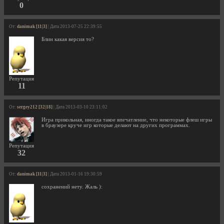
0
От:
danimak [11|3]
| Дата 2013-07-25 22:39:55
Блин какая версия то?
Репутация
11
От:
sergey212 [32|18]
| Дата 2013-03-10 23:11:02
Игра прикольная, иногда такое впечатление, что некоторые флеш игры
в браузере круче игр которые делают на других программах.
Репутация
32
От:
danimak [11|3]
| Дата 2013-01-16 19:30:59
сохранений нету. Жаль ):