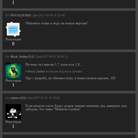
1
От:
PANAS228 [0|0]
| Дата 2017-09-06 16:33:48
Обновите силки и игру на новую версию!
Репутация
0
От:
Black_Stalker [1|1]
| Дата 2017-09-01 08:08:13
Почему тут версия 1.7 хотя есть 1.8...
•
Black_Stalker
полчасика подумал и добавил:
Ору с разраба, не обновил игру, я нашол новую версию...ПЗ
Репутация
1
От:
sanesss [1|5]
| Дата 2017-07-31 10:59:05
Если вторую часть будут делать такими темпами, мы, наверное уже
забудем, что такое "Madness Combat"
Репутация
1