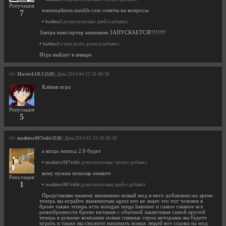
Репутация
teammadness.tumblr.com ответы на вопросы.
7
•
badma3
думал несколько дней и добавил:
Завтра кикстартер кампания ЗАПУСКАЕТСЯ!!!!!!!!
•
badma3
очень долго думал и добавил:
Игра выйдет в январе
От:
MasterLOLS [5|0]
| Дата 2014-04-12 18:40:36
Клёвая игра
Репутация
5
От:
madness987rulit [1|0]
| Дата 2014-02-23 10:36:30
а когда эпизод 2.0 будет
•
madness987rulit
думал несколько часов и добавил:
кому нужна помощь пишите
Репутация
1
•
madness987rulit
думал несколько дней и добавил:
Представляю вашему вниманию новый мод в него добавлено:на арене
теперь вы играйте знаменитым agent кто не знает это тот человек в
броне также теперь есть minigan mega hammer и самое главное все
разнобразности брони начиная с обычной заканчивая самой крутой
теперь в режиме компании новые главные герои которыми вы будете
играть и также вы сможете нанимать новых людей вот ссылка на мод