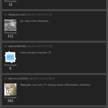
Репутация
11
От:
Mizukich [152|11]
| Дата 2012-10-30 18:57:59
Да, таки стоит обновить.
Репутация
152
От:
andrey03600 [0|0]
| Дата 2012-10-27 15:52:00
супер месиво и оружие :D
Репутация
0
От:
nikivarvar [502|111]
| Дата 2012-10-21 11:18:39
Людишки, уже есть 1.5 эпизод, новое обновление, обновите.
Репутация
502