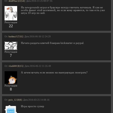
От:
den89ua [22|54]
| Дата 2016-11-25 08:07:35
На newgrounds играл в браузере всегда глючить начинала. Я сам не
особо фанат этой вселенной, но если кому нравится, то там есть уже
штук 10 игр по ней.
Репутация
22
От:
badma3 [7|11]
| Дата 2016-06-30 12:24:29
Начата раздача ключей бэкерам kickstarter и paypal.
Репутация
7
От:
vlad400 [8|15]
| Дата 2016-06-22 11:35:49
А зачем кочать если можно на ньюграундах поиграть?
Репутация
8
От:
psix_12 [0|0]
| Дата 2016-03-25 14:08:16
Игра просто супер