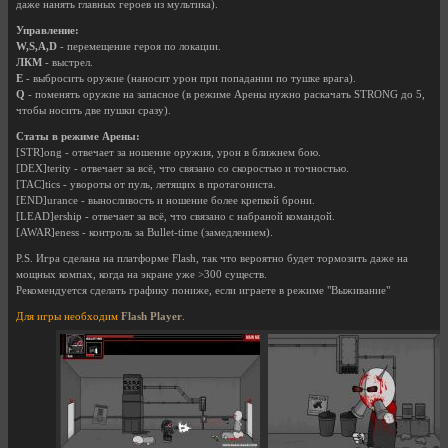
даже нанять главных героев из мультика).
Управление:
W,S,A,D
- перемещение героя по локации.
ЛКМ
- выстрел.
E
- выбросить оружие (наносит урон при попадании по тушке врага).
Q
- поменять оружие на запасное (в режиме Арены нужно раскачать STRONG до 5,
чтобы носить две пушки сразу).
Статы в режиме Арены:
[STR]ong - отвечает за ношение оружия, урон в ближнем бою.
[DEX]terity - отвечает за всё, что связано со скоростью и точностью.
[TAC]tics - увороты от пуль, летящих в протагониста.
[END]urance - выносливость и ношение более крепкой брони.
[LEAD]ership - отвечает за всё, что связано с набраной командой.
[AWAR]eness - контроль за Bullet-time (замедлением).
P.S. Игра сделана на платформе Flash, так что вероятно будет тормозить даже на
мощных компах, когда на экране уже >300 существ.
Рекомендуется сделать графику пониже, если играете в режиме "Выживание"
Для игры необходим
Flash Player
.