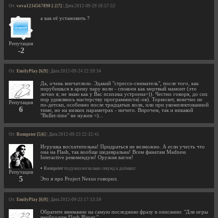
От:
vova1234567890 [-2|7]
| Дата 2012-09-29 18:57:52
а как её установить ?
Репутация
-2
От:
EmilyPlay [6|9]
| Дата 2012-09-24 22:59:34
Да, очень впечатлило. Эдакий "стрессо-сниматель", после того, как
порубишься в арену пару волн - спокоен как мертвый мамонт (это
лично я; не знаю как у Вас психика устроена=)). Честно говоря, до сих
пор удивляюсь мастерству программиста(-ов). Тормозит, конечно не
Репутация
по-детски, особенно после тридцатых волн, или при укомплектованной
6
тиме, но на низких параметрах - ничего. Впрочем, так и никакой
"Bullet-time" не нужен =)...
От:
Rompster [5|6]
| Дата 2012-09-23 22:32:41
Игрушка восхитительна! Придраться не возможно. А если учесть что
она на Flash, так вообще шедевральна! Всем фанатам Madness
Interactive рекомендую! Оружия вагон!
•
Rompster
подумал несколько секунд и добавил:
Репутация
5
Это я про Project Nexus говорил.
От:
EmilyPlay [6|9]
| Дата 2012-09-23 17:13:59
Обратите внимание на самую последнюю фразу в описании: "Для игры
необходим Flash Player."