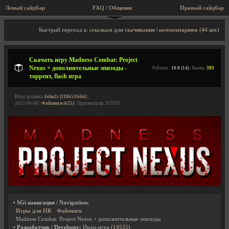
Левый сайдбар
FAQ / Общение
Пра
Описание игры, торрент, скриншоты, видео
Быстрый переход к:
ссылкам для скачивания
|
комментариям (44 шт.)
Скачать игру Madness Combat: Project
Nexus + дополнительные эпизоды -
Рейтинг:
10.0 (14)
| Баллы:
393
торрент, flash игра
Игру добавил
John2s [11865|1666]
|
2012-06-08 |
Файтинги (625)
| Просмотров: 313793
• SGi навигация / Navigation:
Игры для ПК
Файтинги
Madness Combat: Project Nexus + дополнительные эпизоды
• Разработчик / Developer:
Инди-игра
(14535)