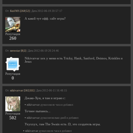
От:
Kn1MS [260|52]
| Дата 2012-06-19 20:57:17
А какой тут офф. сайт игры?
Репутация
260
От:
nerostar [0|2]
| Дата 2012-06-19 20:24:46
Nikivarvar хех у меня есть Tricky, Hank, Sanford, Deimos, Krinkles и
Jesus
Репутация
0
От:
nikivarvar [502|111]
| Дата 2012-06-11 16:48:15
Джако-Хун, я там и играю с:
•
nikivarvar
думал около часа и добавил:
Точнее пытаюсь...
Репутация
502
•
nikivarvar
думал несколько дней и добавил:
Ухуххух, там The Swain есть :D, это создатель игры.
•
nikivarvar
думал около часа и добавил: