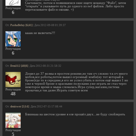
Скачиваете, потом в появившемся окне ищете команду "Файл", затем
"открыть" и указываете путь до одного из swf файлов. Либо просто
Репутация
перетаскиваете файл в окошко. =)
6
От:
PashaBeluy [6|41]
| Дата 2012-09-08 01:39:37
кааак ие включить!!!
Репутация
6
От:
Deni112 [48|8]
| Дата 2012-08-31 21:58:32
Дошел до 37 волны в простом режиме,но там оч сложно т.к оч много
мобов,все роботы,потом вышел огромный зомби(ну тот который в
броне)где то в середине,я его не успел убить и потом ещё вышел 1 но
уже в черной броне и красными полосками.уже играть не стал.через
некоторое время и мыша сломалась.Игра супер,магазин,система
Репутация
прокачки,и так далее.Играть советую всем
48
От:
deniswer [5|14]
| Дата 2012-07-15 17:08:44
Блиинааа на шестом уровне я еле прошёл двух...не буду спойлерить
Репутация
5