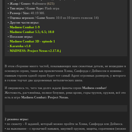
• Жанр / Genre:
Файтинги
(625)
• Тип игры / Game Type:
Flash игра
• Размер / Size:
40.19 Мб.
• Оценка игроков / Game Score:
10.0
из
10
(всего голосов:
14
)
• Другие части игры:
-
Madness Combat 1-9
-
Madness Combat 5.5; 6.5; 10.0
• Похожие игры:
-
Madness Combat 3D - episode 1
-
Karateka v1.0
-
MADNESS: Project Nexus v2.17.0.j
В этом сборнике много частей, показывающих нам сюжетные детали, не вошедшие в
основную серию, такие как приключения Хэнка, Санфорда с Деймосом и новинка -
главным героем одной серии будет тот самый Agent огромных размеров, у которого
в голове торчат два здоровенных металлических шипа.
И свершилось то, чего так долго ждали фанаты серии
Madness combat
!
Жестокость, расчленёнка, полное безумие, реки крови, горы трупов, оружия, всё это
есть в игре
Madness Combat: Project Nexus.
2 режима игры:
• по сюжету - 8 заданий, который можно пройти за Хэнка, Санфорда или Деймоса.
• на выживание - с прокачкой навыков, закупкой оружия, защиты, соратников (можно