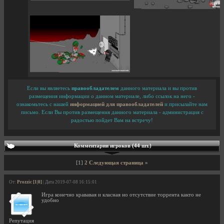
Если вы являетесь
правообладателем
данного материала и вы против
размещения информации о данном материале, либо ссылок на него -
ознакомьтесь с нашей
информацией для правообладателей
и присылайте нам
письмо. Если Вы против размещения данного материала - администрация с
радостью пойдет Вам на встречу!
Комментарии игроков (44 шт.)
[1]
2
Следующая страница »
От:
Prozzic [1|0]
| Дата 2019-07-08 16:15:01
Игра конечно крававая и класная но отсутствие торрента както не
удобно
Репутация