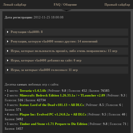
Левый сайдбар
FAQ / Общение
Правый сайдбар
Профиль пользователя vlad400
Дата регистрации:
2012-11-25 18:00:08
Репутация vlad400: 8
Репутация, которую vlad400 менял другим: 14 изменений
Игры, которые пользователь прошёл, либо очень понравились: 15 игр
Игры, которые vlad400 добавил на сайт: 0 игр
Игры, за которые vlad400 голосовал: 11 игр
Десятка
самых
любимых игр с сайта:
•
1
место:
Terraria v1.4.5.6b
| Рейтинг:
9.8
| Голосов:
452
| Баллов:
76585
•
2
место:
Minecraft: Bedrock Edition 1.26.33.1a / + TLauncher v2.89
| Рейтинг:
9.3
|
Голосов:
516
| Баллов:
42734
•
3
место:
Iratus: Lord of the Dead v181.13 + All DLCs
| Рейтинг:
8.5
| Голосов:
6
|
Баллов:
571
•
4
место:
Plague Inc: Evolved PC v1.24.0.2a + All DLCs
| Рейтинг:
9.5
| Голосов:
40
|
Баллов:
3492
•
5
место:
Timber and Stone v1.71 Prepare to Die Edition
| Рейтинг:
9.8
| Голосов:
71
|
Баллов:
1457