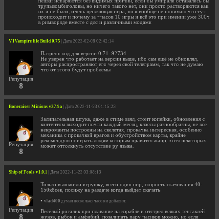
пешки испаряются без видимых причин, если бы умирали оставались бы
трупызомбиголовы, но ничего такого нет, они просто растворяются как
их и не было, очень цепляющая игра, но я вообще не понимаю что тут
происходит и почему за ~часов 10 игры и всё это при имении уже 300ч
в римворлде вместе с длс и различными модами
V1Vampire life Build 0.75
| Дата 2023-02-08 02:42:14
Патреон код для версии 0.71: 92734
Не уверен что работает на версии выше, ибо сам ещё не обновлял,
авторы распространяют его через свой телеграмм, так что не думаю
что от этого будут проблемы
Репутация
8
Boneraiser Minions v37.9a
| Дата 2022-11-23 01:15:23
Залипательная штука, даже в стиме взял, стоит копейки, обновления с
контентом выходит почти каждый месяц, классы разнообразны, не все
некроманты построены на скелетах, прокачка интересная, особенно
механика с прокачкой врагов и обустройством карты, крайне
рекомендую поиграть людям которым нравится жанр, хотя некоторых
Репутация
может оттолкнуть отсутствие ру языка.
8
Ship of Fools v1.0.1
| Дата 2022-11-23 03:08:13
Только выложили игрушку, всего один пир, скорость скачивания 40-
150кбсек, посижу на раздаче когда выйдет скачать
•
vlad400
думал несколько часов и добавил:
Репутация
Весёлый рогалик про плавание на корабле и отстрел всяких тентаклей
8
жуков, рыбок и амфибий, позалипать пару часиков можно, но если