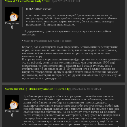
Vorax v0.9.0.415a [Steam Early Access]
| Дата 2023-02-20 04:53:33
KHAARNE
сказал:
а че такая тьма вырвиглазная в игре? буквально видно только в
метре перед собой. В настройках гамму поправить нельзя. Может
у меня че-то изза видео карты конечно , бо на скринах выглядит
Репутация
нормально. Но играть невозможно.
8
Поддерживаю, пришлось крутить гамму и яркость в настройках
монитора
•
vlad400
думал несколько часов и добавил:
Короче, баг с освещеием смог пофиксить несколькими перезапусками
игры, не знаю как но оно починилось, как я понял дело в настройках,
выставил всё на самое минимальное и просто от скуки включал-
выключал игру.
В игре не очень хорошая оптимизация(до уровня форспокена далекова-
то, но всё же), если на тех же минималках моя старенькая 1050 ещё
справлятся, то при появлении... скажем так босса в тунелле, фпс с
стабильного 45 дропалось до 2-10, плюсом игра больше похожа на
какую-то тавердефенс-арену в крайне зачаточном состоянии, задумка
прикольная, выглядит интересно, но думаю как обычно в лучшем случае
проживёт ещё годик-другой
Starmancer v0.3.1g [Steam Early Access] / + RUS v0.3.1g
| Дата 2023-02-08 20:31:23
Крайне не рекомендую ибо эта игра делает очень больно сначала
заинтересовав лёгким и приятным визуалом и геймплеем, а потом
давит тебя багами и вообще не пониманием происходящего,
колонисты постоянно теряют здоровье мбо дерутся между собой как
подзаборные алкаши каждые пару минут, в какой-то момент я кое-как
Репутация
стабилизировал обстановку, но на секунду отвел взгляд от большей
8
части станции для построй ки мастерских, а вернулся вся центральная
площадь была залита кровью которая вообще не понятно от куда
взялась, 3 пешки тупо встали в проходе и задохнулись, ещё 3 сдохли
абсолютно непонятно из-за чего при этом очень часто бывает что