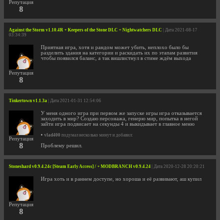
Репутация
8
Against the Storm v1.10.4R + Keepers of the Stone DLC + Nightwatchers DLC
| Дата 2021-08-17
03:34:39
Приятная игра, хотя и рандом может убить, неплохо было бы
разделить здания на категории и раскидать их по этапам развития
чтобы появился баланс, а так вишлистнул в стиме ждём выхода
Репутация
8
Tinkertown v1.1.3a
| Дата 2021-01-31 12:54:06
У меня одного игра при первом же запуске игры игра отказывается
заходить в мир? Создаю персонажа, генерю мир, попытка в негой
зайти игра подвисает на секунды 4 и выкидывает в главное меню
•
vlad400
подумал несколько минут и добавил:
Репутация
8
Проблему решил.
Stoneshard v0.9.4.24c [Steam Early Access] / + MODBRANCH v0.9.4.24
| Дата 2020-12-28 20:20:21
Игра хоть и в раннем доступе, но хороша и её развивают, аш купил
Репутация
8