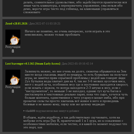
делать, сомнительное удовольствие, ибо задействуется практически вся
левая часть клавиатуры, а переназначить управление, увы нельзя ибо
демо, короче игра чисто под геймпад, на клавомыши управляться
сложновато
Zoxel v28.05.2026
| Дата 2022-07-11 03:59:25
Ничего не понятно, но очень интересно, хотя играть в это
невозможно, можно только пробовать
Репутация
8
Lost Scavenger v0.3.365 [Steam Early Access]
| Дата 2022-05-19 10:42:14
Залипнуть можно, но нее очень на долго, сюжетка обрывается на 3ем
квесте когда спасаешь людей из пещеры, то есть буквально на получасе
игры, не заметил прям серьёзной проблемы с водой как говорят люди
2ух бутылок воды хватает дня на 4, так же 3-6 мелких кусочков мяса,
мест с водой куча, особеннов лесу где и постоянно находится хворост,
Репутация
если искать с ножом, то всегда находится 2-3 штуки в лесу, если с
8
"инструментом", то меньше 5 не находил, однако тут куча багов и
инстасмерти в текстовиках реально парят, пока что сыро, хочется чуть
больше контента, единственное с чего угарнул-захват имба, ибо при
прокачке силы ты просто хватаешь всё живое в него и проводишь
болевые и не важно кому, пауку или же целому медведю
•
vlad400
подумал несколько минут и добавил:
В общем, ждём апдейтов, а так действительно скучновато, хотя на
мобилке есть игра Day R, практический 1 в 1 игра, но к сожалению с
особенностями мобилок, если честно, я в какой-то момент подумал что
это порт, хах