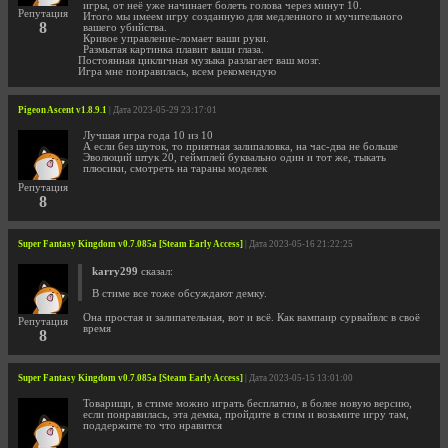
игры, от неё уже начинает болеть голова через минут 10.
Репутация
Итого мы имеем игру созданную для медленного и мучительного
8
вашего убийства.
Кривое управление-ломает ваши руки.
Размытая картинка плавит ваши глаза.
Постоянная цикличная музыка разлагает ваш мозг.
Игра мне понравилась, всем рекомендую
Pigeon Ascent v1.8.9.1
| Дата 2023-05-29 23:17:01
Лучшая игра года 10 из 10
А если без шуток, то приятная залипаловка, на час-два не больше
Эволюций штук 20, геймплей буквально один и тот же, тыкать
плюсики, смотреть на тараны моделек
Репутация
8
Super Fantasy Kingdom v0.7.085a [Steam Early Access]
| Дата 2023-05-16 21:22:25
karry299
сказал:
В стиме все тоже обсуждают демку.
Она простая и залипательная, вот и всё. Как вампаир сурвайвлс в своё
Репутация
время
8
Super Fantasy Kingdom v0.7.085a [Steam Early Access]
| Дата 2023-05-15 13:01:00
Товарищи, в стиме можно играть бесплатно, в более новую версию,
если понравилась, эта демка, пройдите в стим и возьмите игру там,
поддержите то что нравится