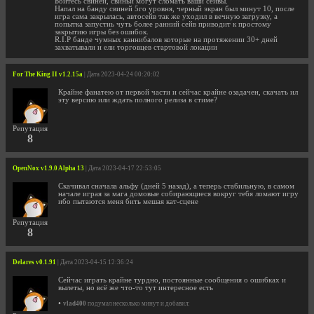
Бойтесь свиней, свиньи могут сломать ваши сейвы.
Напал на банду свиней 5го уровня, черный экран был минут 10, после
игра сама закрылась, автосейв так же уходил в вечную загрузку, а
попытка запустиь чуть более ранний сейв приводит к простому
закрытию игры без ошибок.
R.I.P банде чумных каннибалов которые на протяжении 30+ дней
захватывали и ели торговцев стартовой локации
For The King II v1.2.15a
| Дата 2023-04-24 00:20:02
Крайне фанатею от первой части и сейчас крайне озадачен, скачать ил
эту версию или ждать полного релиза в стиме?
Репутация
8
OpenNox v1.9.0 Alpha 13
| Дата 2023-04-17 22:53:05
Скачивал сначала альфу (дней 5 назад), а теперь стабильную, в самом
начале играя за мага домовые собирающиеся вокруг тебя ломают игру
ибо пытаются меня бить мешая кат-сцене
Репутация
8
Delares v0.1.91
| Дата 2023-04-15 12:36:24
Сейчас играть крайне турдно, постоянные сообщения о ошибках и
вылеты, но всё же что-то тут интересное есть
•
vlad400
подумал несколько минут и добавил: