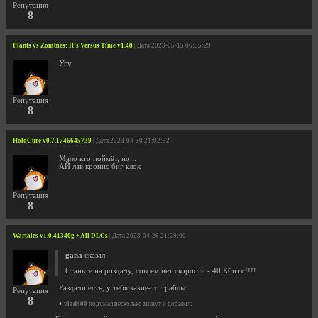
Репутация
8
Plants vs Zombies: It's Versus Time v1.48
| Дата 2023-05-15 06:35:29
Угу.
Репутация
8
HoloCure v0.7.1746645739
| Дата 2023-04-30 21:02:52
Мало кто поймёт, но...
АЙ лав кронис биг клок
Репутация
8
Wartales v1.0.41340g + All DLCs
| Дата 2023-04-26 21:29:00
gana
сказал:
Станьте на роздачу, совсем нет скорости - 40 Кбит.с!!!!
Раздачи есть, у тебя какие-то траблы
Репутация
8
•
vlad400
подумал несколько минут и добавил: