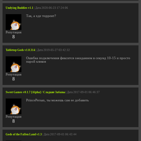
Undying Buddies v1.1
| Дата 2020-06-23 17:24:06
Так, а хде торрент?
Репутация
8
Tabletop Gods v1.0.314
| Дата 2019-05-27 03:42:32
Ошибка подключения фиксится ожиданием в секунд 10-15 и просто
парой кликов
Репутация
8
Sweet Games v0.1.7 [Alpha] / Сладкие Забавы
| Дата 2017-09-01 06:46:37
PrincePersan, ты можешь сам ее добавить
Репутация
8
Gods of the Fallen Land v1.3
| Дата 2017-09-01 06:43:44