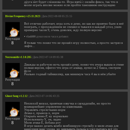
друга нет будет сложнова-то. Игра взята с онлайн фикса, так что в
коопе играть вполне можно если пройти тамошнюю инструкцию
Divine Frequency v25.11.2023
| Дата 2022-08-08 05:25:15
Всё отлично работает, игра хоть и демо, но как же приятно было в неё
поиграть, с прохождением не спешил и тыкался в каждый угол, ушло
примерно часов 9, очень доволен, жду полную версию
•
vlad400
думал около часа и добавил:
Репутация
8
Я только что понял что не прошёл игру полностью, а просто застрял в
лифте...
Necrosmith v1.3.0.285
| Дата 2022-07-14 09:05:38
Дважды за рабочую ночь прошёл дему, понял что вчера вышла в стиме
полная версия, офигел что игра от алавар, купил за 2 бакса, смотрим
фулл
Реально годный таймкиллер, как минимум часа 4 вы в нём убьёте
Репутация
8
Ghost Song v1.2.12
| Дата 2022-07-14 06:43:25
Неплохой визуал, приятная озвучка и саунддизайн, но просто
кошмарнейшее управление на клавомыши.
Управлять стрелочками-норм
Атака-z, прыжок-x, норм
Открыть меню-P, ну нормально
Репутация
Использовать-Y, эм, ладно
8
Мили атака-E, йобана рот
В игре важно делать комбо комбинирую стрельбу и мили атаки для
нанесения макс урона, но завязывать пальцы в узел пытаясь всё это