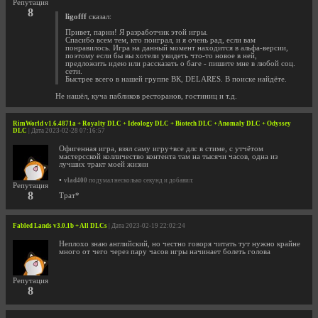
Репутация
8
ligofff
сказал:
Привет, парни! Я разработчик этой игры.
Спасибо всем тем, кто поиграл, и я очень рад, если вам
понравилось. Игра на данный момент находится в альфа-версии,
поэтому если бы вы хотели увидеть что-то новое в ней,
предложить идею или рассказать о баге - пишите мне в любой соц.
сети.
Быстрее всего в нашей группе ВК, DELARES. В поиске найдёте.
Не нашёл, куча пабликов ресторанов, гостиниц и т.д.
RimWorld v1.6.4871a + Royalty DLC + Ideology DLC + Biotech DLC + Anomaly DLC + Odyssey
DLC
| Дата 2023-02-28 07:16:57
Офигенная игра, взял саму игру+все длс в стиме, с утчётом
мастерсской колличество контента там на тысячи часов, одна из
лучших тракт моей жизни
•
vlad400
подумал несколько секунд и добавил:
Репутация
8
Трат*
Fabled Lands v3.0.1b + All DLCs
| Дата 2023-02-19 22:02:24
Неплохо знаю английский, но честно говоря читать тут нужно крайне
много от чего через пару часов игры начинает болеть голова
Репутация
8