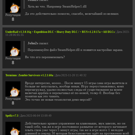
Хоть во что. Например SteamHelper1.dll
Да это действительно помогло, спасибо, величайший из великих
Репутация
8
UnderRail v1.3.0.16g + Expedition DLC + Heavy Duty DLC / + RUS v1.2.0.17a + All DLCs
| Дата 2023-
11-28 06:05:35
John2s
сказал:
Переименуйте файл SteamHelper.dll и появятся настройки экрана.
Во что его переименовать?
Репутация
8
Terminus: Zombie Survivors v1.2.1.60a
| Дата 2023-11-20 11:40:32
Вроде интересно, ноооо... После минут 15 игры сама игра вылетела и
больше не запускалась, вообще никак. Игру переустанавливал, комп
перезагружал, удалил полностью следы её существования на компе
включая appdata и перекачивал её по-новой, толку-0. Вообще без
понятия как это чинить.
Репутация
Это точно не новая технология демо-версий?
8
Spellz v7.3
| Дата 2023-06-04 13:09:49
Действительно кривое управление на клавомыши, звук завезли, но он
такой себе, так же в игре постоянное размытие от которого начинают
плыть глаза уже через 5 минут игры, так же в игре всего 1 мелодия
длинной в секунд 30 которая безостановочно идёт на протяжении всей