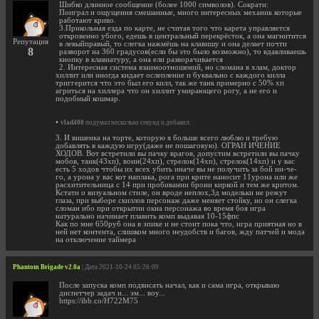
Шибко длинное сообщение (более 1000 символов). Сократи:
Поиграл и ощущения смешанные, много интересных механик которые
работают криво.
3.Прикольная езда по карте, не считая того что карета управляется
откровенно убого, едешь в центральный перекрёсток, а она магнитится
Репутация
в левыйправый, то слегка нажмёшь на клавишу и она делает почти
8
разворот на 360 градусов(если бы это было возможно), то вдавливаешь
кнопку в клавиатуру, а она ели разворачивается
2. Интересная система взаимоотношений, но сломана в хлам, доктор
хиллит или иногда кидает ослепление и буквально с каждого килла
триггерится что это был его килл, так же танк примерно с 50% хп
агриться на хиллера что он хиллит умирающего рогу, а не его и
подобный кошмар.
•
vlad400
подумал несколько секунд и добавил:
3. И вишенка на торте, которую я больше всего люблю и требую
добавлять в каждую игру(даже не пошаговую). ОГРАН ИЧЕНИЕ
ХОДОВ. Вот встретили вы пачку врагов, допустим встретили вы пачку
мобов, танк(43хп), воин(24хп), стрелок(14хп), стрелок(14хп) и у вас
есть 5 ходов чтобы их всех убить иначе вы не получить за бой ни-че-
го, а урона у вас кот наплака, рога при крите наносит 11урона или же
расхитительница с 14 при пробивании брони киркой и тем же критом.
Кстати о визуальном стиле, он вроде неплох,3д модельки не режут
глаза, при выборе скиллов персонаж даже меняет стойку, но он слегка
сломан ибо при открытии окна персонажа во время боя игра
натурально начинает плавить комп выдавая 10-15фпс
Как по мне 650руб она в эпике и не стоит пока что, игра приятная но в
ней нет контента, слишком много неудобств и багов, жду патчей и мода
на отключение таймера
Phantom Brigade v2.0a
| Дата 2021-10-24 05:26:09
После запуска комп подвисать начал, как и сама игра, открываю
диспетчер задач и... эм... воу...
https://ibb.co/H722M75