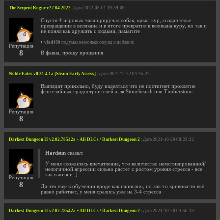
The Serpent Rogue v27.04.2022
| Дата 2022-05-01 19:39:09
Спустя 4 игровых часа приручал собак, крыс, кур, создал зелье
превращения в великана и в итоге превратил в великана куру, но так и
не понял как дружить с людьми, памагите
•
vlad400
подумал несколько секунд и добавил:
Репутация
8
В фавна, прощу прощения
Noble Fates v0.31.4.1a [Steam Early Access]
| Дата 2021-12-22 04:45:27
Выглядит прикольно, буду надеяться что не постигнет проклятие
фэнтезийных градостроителей а-ля Stonehearth или Timberstone
Репутация
8
Darkest Dungeon II v2.02.78542a + All DLCs / Darkest Dungeon 2
| Дата 2021-10-29 08:22:22
Hardsun
сказал:
У меня сложилось впечатление, что количество немотивированной/
нелогичной агрессии сильно растет с ростом уровня стресса - все
как в жизни ;)
Репутация
8
Да это ещё в обучении вроде как написано, но как-то кривова-то всё
равно работает, у меня срались уже на 3-4 стресса
Darkest Dungeon II v2.02.78542a + All DLCs / Darkest Dungeon 2
| Дата 2021-10-28 04:50:13