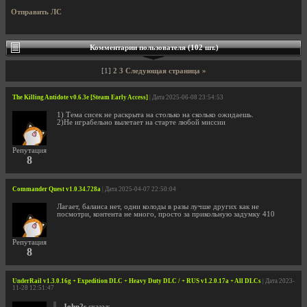
Отправить ЛС
Комментарии пользователя (102 шт.)
[1]
2
3
Следующая страница »
The Killing Antidote v0.6.3e [Steam Early Access]
| Дата 2025-06-08 23:54:53
1) Тема сисек не раскрыта на столько на сколько ожидаешь.
2)Не играбельно вылетает на старте любой миссии
Репутация
8
Commander Quest v1.0.34.728a
| Дата 2025-04-07 22:50:04
Лагает, баланса нет, одни колоды в разы лучше других как не
посмотри, контента не много, просто за прикольную задумку 410
Репутация
8
UnderRail v1.3.0.16g + Expedition DLC + Heavy Duty DLC / + RUS v1.2.0.17a + All DLCs
| Дата 2023-
11-28 12:51:47
John2s
сказал: