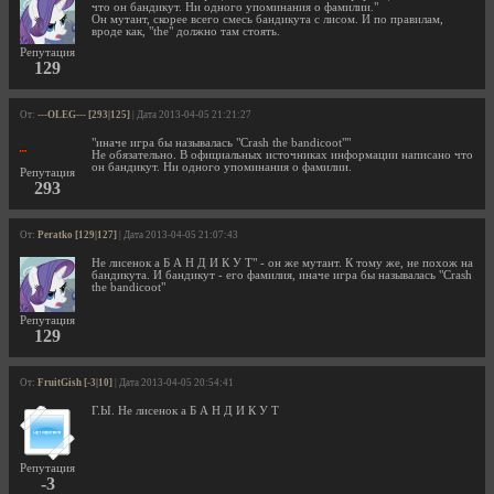
что он бандикут. Ни одного упоминания о фамилии."
Он мутант, скорее всего смесь бандикута с лисом. И по правилам,
вроде как, "the" должно там стоять.
Репутация
129
От:
---OLEG--- [293|125]
| Дата 2013-04-05 21:21:27
"иначе игра бы называлась "Crash the bandicoot""
Не обязательно. В официальных источниках информации написано что
он бандикут. Ни одного упоминания о фамилии.
Репутация
293
От:
Peratko [129|127]
| Дата 2013-04-05 21:07:43
Не лисенок а Б А Н Д И К У Т" - он же мутант. К тому же, не похож на
бандикута. И бандикут - его фамилия, иначе игра бы называлась "Crash
the bandicoot"
Репутация
129
От:
FruitGish [-3|10]
| Дата 2013-04-05 20:54:41
Г.Ы. Не лисенок а Б А Н Д И К У Т
Репутация
-3