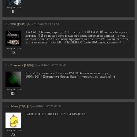
Репутация
0
От:
BFG [13|49]
| Дата 2010-01-27 23:25:08
АААА!!!! Блиин, нароод!!! Это ж от ЭТОЙ САМОЙ игры я балдел в
детстве!!! Я ее на курорте в зале игровых автоматов увидел, но так и
не смог поиграть! Я ею ваще бредил тада помнится!!! Аж не верится,
что я ее нашел... КАЧАЮ!!! БОЛЬШОЕ СпАсИбО выложившему!!!
Репутация
13
От:
DimamoN [85|58]
| Дата 2010-01-27 20:59:40
Круть!!! у меня такой был на PS1!!! Замечательная игра)
100% 10!!! Помню тут боссы были) и уровень со снегом! =)
Репутация
85
От:
Jakem [72|71]
| Дата 2010-01-27 20:09:59
ВИЛОЖИТЕ ПЛИЗ ГОНОЧКИ КРАША!
Репутация
72