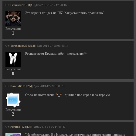
От:
Lexsuses2015 [1|1]
| Дата 2018-12-17 17:20:16
Эта версия пойдет на ПК? Как установить правильно?
Репутация
1
От:
ToroSantos25 [0|12]
| Дата 2014-07-28 03:45:14
Респект всем Крэшам, ибо... ностальгия^^
Репутация
0
От:
DanchiK101 [2|5]
| Дата 2013-12-09 15:00:16
Оооо ня ностальгия
днями в неё играл и во втроую
Репутация
2
От:
Peratko [129|127]
| Дата 2013-04-06 14:09:47
"Не обязательно. В официальных источниках информации написано