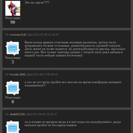
Это на эмуле????
Репутация
90
От:
reverant [5|4]
| Дата 2011-07-05 12:10:23
Креш всегда являлся отличным игровым проектом, третья часть
понравилась больше остальных, разнообразность уровней сыграла.
Диск лежит на полке пылится, но рееиграбельность высока, проходил
много раз. Вот только чертовы уровни с тигрой зло)) даже кабаны в
первой части небыли такими бесючими)
Репутация
5
От:
levados [0|0]
| Дата 2011-06-27 08:50:43
а это не тут когда пройти все миссии на время платформа начинает
подниматься?!
Репутация
0
От:
dankill [1|0]
| Дата 2011-04-05 16:54:17
ох,я помню те времена когда я в неё играл на sonyplaystation ,когда
пытался пройти её без карты памяти