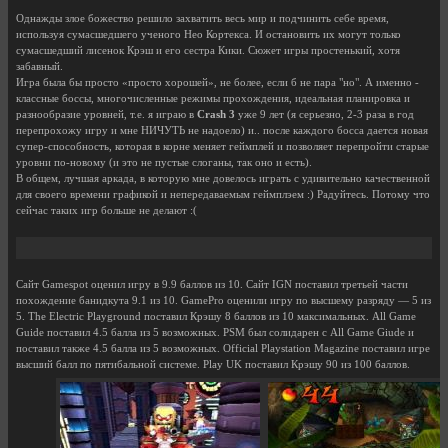
Однажды злое божество решило захватить весь мир и подчинить себе время,
используя сумасшедшего ученого Нео Кортекса. И остановить их могут только
сумасшедший лисенок Крэш и его сестра Кики. Сюжет игры простенький, хотя
забавный.
Игра была бы просто «просто хорошей», не более, если б не пара "но". А именно -
классные боссы, многочисленные режимы прохождения, идеальная планировка и
разнообразие уровней, т.е. я играю в
Crash 3
уже 9 лет (я серьезно, 2-3 раза в год
перепрохожу игру и мне НИЧУТЬ не надоело) и.. после каждого босса дается новая
супер-способность, которая в корне меняет геймплей и позволяет перепройти старые
уровни по-новому (и это не пустые слоганы, так оно и есть).
В общем, лучшая аркада, в которую мне довелось играть с удивительно качественной
для своего времени графикой и непередаваемым геймплэем :) Радуйтесь. Потому что
сейчас таких игр больше не делают :(
Сайт Gamespot оценил игру в 9.9 баллов из 10. Сайт IGN поставил третьей части
похождение банидкута 9.1 из 10. GamePro оценили игру по высшему разряду — 5 из
5. The Electric Playground поставил Крэшу 8 баллов из 10 максимальных. All Game
Guide поставил 4.5 балла из 5 возможных. PSM был солидарен с All Game Giude и
поставил также 4.5 балла из 5 возможных. Official Playstation Magazine поставил игре
высший балл по пятибальной системе. Play UK поставил Крэшу 90 из 100 баллов.