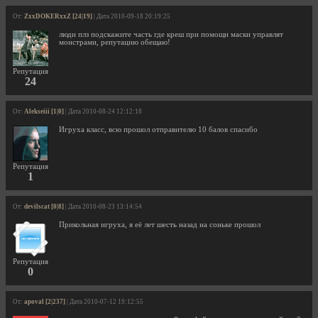
От:
ZxxDOKERxxZ [24|19]
| Дата 2010-09-18 20:19:25
люди плз подскажите часть где креш при помощи маски управлят
монстрами, репутацию обещаю!
Репутация
24
От:
Alekseiii [1|0]
| Дата 2010-08-24 12:12:18
Игруха класс, всю прошол отправителю 10 балов спасибо
Репутация
1
От:
devilscat [0|8]
| Дата 2010-08-23 13:14:54
Прикольная игруха, я её лет шесть назад на соньке прошол
Репутация
0
От:
apoval [2|237]
| Дата 2010-07-12 19:12:55