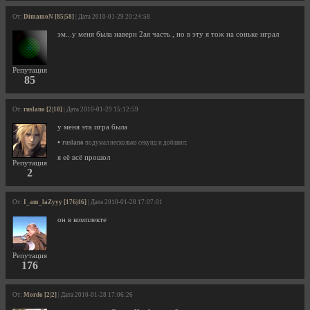
От:
DimamoN [85|58]
| Дата 2010-01-29 20:24:58
эм...у меня была наверн 2ая часть , но в эту я тож на соньке играл
Репутация
85
От:
ruslano [2|10]
| Дата 2010-01-29 15:12:59
у меня эта игра была
•
ruslano
подумал несколько секунд и добавил:
я её всё прошол
Репутация
2
От:
I_am_laZyyy [176|46]
| Дата 2010-01-28 17:07:01
он в комплекте
Репутация
176
От:
Mordo [2|2]
| Дата 2010-01-28 17:06:26