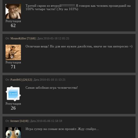
Третий скрин из второй!!!!!!!!!!! Я говорю как человек прошедший на
100% четыре части! (Эту на 103%)
Репутация
62
От:
MouseKiller [71|60]
| Дата 2010-05-18 12:05:25
Отличная вещь! Но для нее нужен джойстик, иначе не так интересно =)
Репутация
71
От:
Patri0tUj [26|12]
| Дата 2010-05-18 11:13:21
Самая забойная игра человечества!
Репутация
26
От:
ferener [14|10]
| Дата 2010-05-06 15:58:59
Игра супер на соньке всю прошёл .Жду спайро...