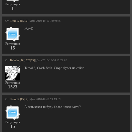
Репутация
1
От:
Tema12 [15|12]
| Дата 2010-10-10 19:40:46
Жду))
Репутация
15
От:
Dahaka_D [1523|95]
| Дата 2010-10-10 19:22:00
Tema12, Crash Bash. Скоро будет на сайте.
Репутация
1523
От:
Tema12 [15|12]
| Дата 2010-10-10 19:13:39
А есть какая-нибудь более новая часть?
Репутация
15