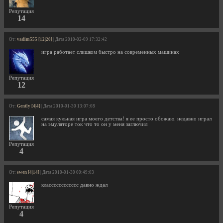
Репутация
14
От:
vadim555 [12|20]
| Дата 2010-02-09 17:32:42
игра работает слишком быстро на современных машинах
Репутация
12
От:
Gently [4|4]
| Дата 2010-01-30 13:07:08
самая кульная игра моего детства! я ее просто обожаю. недавно играл
на эмуляторе ток что то он у меня заглючил
Репутация
4
От:
swen [4|14]
| Дата 2010-01-30 00:49:03
класссссссссссс давно ждал
Репутация
4