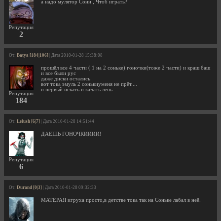
а надо мулятор Сони , Чтоб играть?
Репутация
2
От:
Batya [184|106]
| Дата 2010-01-28 15:38:08
прошёл все 4 части ( 1 на 2 соньке) гоночки(тоже 2 части) и краш баш
и все были рус
даже диски остались
вот тока эмуль 2 сонькиуменя не прёт....
и первый искать и качать лень
Репутация
184
От:
Lelush [6|7]
| Дата 2010-01-28 14:51:44
ДАЕШЬ ГОНОЧКИИИИ!
Репутация
6
От:
Durand [0|3]
| Дата 2010-01-28 09:32:33
МАТЁРАЯ игруха просто,в детстве тока так на Соньке лабал в неё.