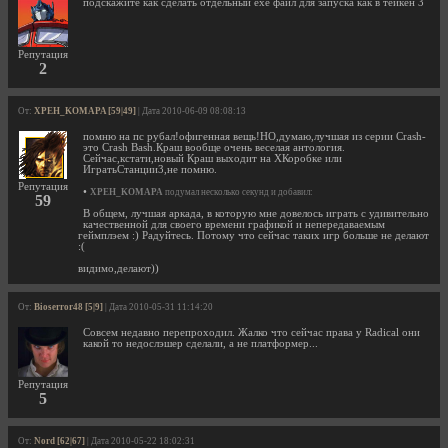
подскажите как сделать отдельный exe файл для запуска как в тейкен 3
Репутация
2
От:
XPEH_KOMAPA [59|49]
| Дата 2010-06-09 08:08:13
помню на пс рубал!офигенная вещь!НО,думаю,лучшая из серии Crash-
это Crash Bash.Краш вообще очень веселая антология.
Сейчас,кстати,новый Краш выходит на ХКоробке или
ИгратьСтанции3,не помню.
Репутация
•
XPEH_KOMAPA
подумал несколько секунд и добавил:
59
В общем, лучшая аркада, в которую мне довелось играть с удивительно
качественной для своего времени графикой и непередаваемым
геймплэем :) Радуйтесь. Потому что сейчас таких игр больше не делают
:(
видимо,делают))
От:
Bioserror48 [5|9]
| Дата 2010-05-31 11:14:20
Совсем недавно перепроходил. Жалко что сейчас права у Radical они
какой то недослэшер сделали, а не платформер...
Репутация
5
От:
Nord [62|67]
| Дата 2010-05-22 18:02:31