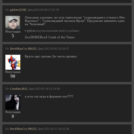
От:
gjrfytn [5|30]
| Дата 2012-04-08 17:05:19
Описание хорошее, но есть тавтология: "сумасшедшего ученого Нео
Кортекса" - "сумасшедший лисенок Крэш". Предлагаю заменить одно
на "безумный".
•
gjrfytn
подумал несколько минут и добавил:
Репутация
5
ZxxDOKERxxZ Crash of the Titans
От:
DevilMayCry [90|35]
| Дата 2012-03-02 16:50:47
Круто щас скачаю 2ю часть прошел
Репутация
90
От:
Corelina [0|1]
| Дата 2012-02-18 15:54:08
а есть эта игра в формате exe????
Репутация
0
От:
DevilMayCry [90|35]
| Дата 2012-02-12 18:50:38