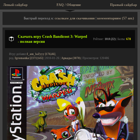
Левый сайдбар
FAQ / Общение
Правый сайдбар
Описание игры, скриншоты, видео
Быстрый переход к:
ссылкам для скачивания
|
комментариям (57 шт.)
Скачать игру Crash Bandicoot 3: Warped
Рейтинг:
10.0 (22)
| Баллы:
678
- полная версия
Игру добавил
I_am_laZyyy [176|46]
,
ред.
Igromanka [2371|145]
| 2010-01-26 |
Аркады (3070)
| Просмотров: 120486