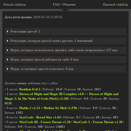
Левый сайдбар
FAQ / Общение
Правый сайдбар
Профиль пользователя apoval
Дата регистрации:
2010-02-10 23:40:42
Репутация apoval: 2
Репутация, которую apoval менял другим: 1 изменений
Игры, которые пользователь прошёл, либо очень понравились: 237 игр
Игры, которые apoval добавил на сайт: 0 игр
Игры, за которые apoval голосовал: 0 игр
Десятка
самых
любимых игр с сайта:
•
1
место:
Resident Evil 2
| Рейтинг:
10.0
| Голосов:
18
| Баллов:
2057
•
2
место:
Heroes of Might and Magic III Complete v4.0 / + Heroes of Might and
Magic 3: In The Wake of Gods (WoG) v3.58f
| Рейтинг:
9.9
| Голосов:
89
| Баллов:
8638
•
3
место:
Diablo 2 v1.13 + Median XL Mod v1.F9b
| Рейтинг:
9.9
| Голосов:
96
|
Баллов:
1392
•
4
место:
StarCraft - Brood War v1.04
| Рейтинг:
9.7
| Голосов:
69
| Баллов:
491
•
5
место:
WarCraft III - Frozen Throne v1.30 / WarCraft 3 - Frozen Throne v1.30
|
Рейтинг:
9.9
| Голосов:
108
| Баллов:
14883