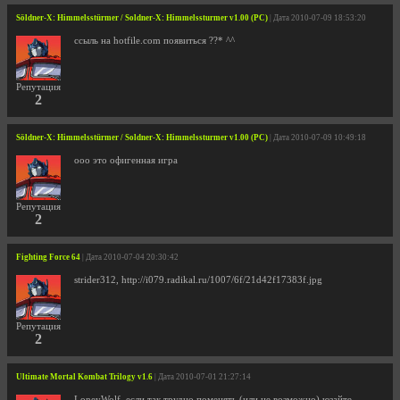
Söldner-X: Himmelsstürmer / Soldner-X: Himmelssturmer v1.00 (PC)
| Дата 2010-07-09 18:53:20
ссыль на hotfile.com появиться ??* ^^
Репутация
2
Söldner-X: Himmelsstürmer / Soldner-X: Himmelssturmer v1.00 (PC)
| Дата 2010-07-09 10:49:18
ооо это офигенная игра
Репутация
2
Fighting Force 64
| Дата 2010-07-04 20:30:42
strider312, http://i079.radikal.ru/1007/6f/21d42f17383f.jpg
Репутация
2
Ultimate Mortal Kombat Trilogy v1.6
| Дата 2010-07-01 21:27:14
LoneyWolf, если так трудно поменять (или не возможно) юзайте