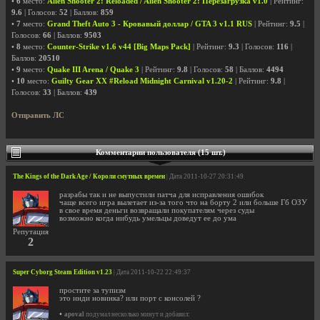
•
6
место:
Alien Shooter 2: Reloaded / Alien Shooter 2: Перезагрузка v1.0
| Рейтинг:
9.6
| Голосов:
52
| Баллов:
859
•
7
место:
Grand Theft Auto 3 - Кровавый доллар / GTA 3 v1.1 RUS
| Рейтинг:
9.5
|
Голосов:
66
| Баллов:
9503
•
8
место:
Counter-Strike v1.6 v44 [Big Maps Pack]
| Рейтинг:
9.3
| Голосов:
116
|
Баллов:
20510
•
9
место:
Quake III Arena / Quake 3
| Рейтинг:
9.8
| Голосов:
58
| Баллов:
4494
•
10
место:
Guilty Gear XX #Reload Midnight Carnival v1.20-2
| Рейтинг:
9.8
|
Голосов:
33
| Баллов:
439
Отправить ЛС
Комментарии пользователя (15 шт.)
The Kings of the Dark Age / Короли смутных времен
| Дата 2011-10-27 20:31:49
разрабы так и не выпустили патча для исправления ошибок
чаще всего игра вылетает из-за того что на борту 2 или больше Гб ОЗУ
в свое время деньги возвращали покупателям через суды
возможно когда нибудь умельцы доведут ее до ума
Репутация
2
Super Cyborg Steam Edition v1.23
| Дата 2011-10-22 22:49:37
простите за тупизм
это инди новинка? или порт с консолей ?
•
apoval
подумал несколько минут и добавил: