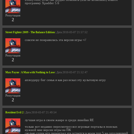
программу Xpadder 5.6
Репутация
2
Street Fighter 2009 - The Balance Edition
| Дата 2010-03-07 21:57:52
совсем не понравилась эта версия игры =//
Репутация
2
Max Payne : A Man with Nothing to Lose
| Дата 2010-03-07 21:52:47
аплоудеру биг сеньк я как раз искал эту культовую игру
Репутация
2
Resident Evil 2
| Дата 2010-03-07 21:49:54
лучшая игра в своем жанре и среди линейки RE
только вот недавно пересмотрел все игровые порталы в поисках
нужной мне версии игры на ПК
сколько сотен игр переиграл эта остается в моем топ 5 на сегодняшний