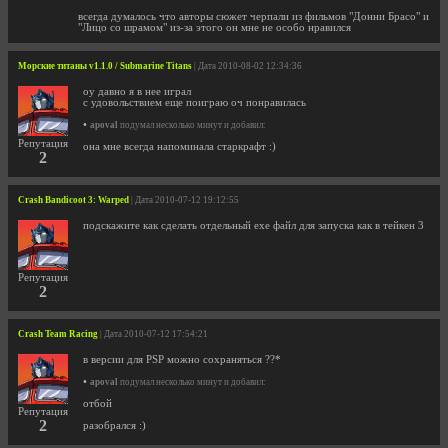
всегда думалось что авторы сюжет черпали из фильмов "Донни Брасо" и
"Лицо со шрамом" из-за этого он мне не особо нравился
Морские титаны v1.1.0 / Submarine Titans
| Дата 2010-08-02 12:34:36
оу давно я в нее играл
с удовольствием еще поиграю оч понравилась
•
apoval
подумал несколько минут и добавил:
Репутация
она мне всегда напоминала старкрафт :)
2
Crash Bandicoot 3: Warped
| Дата 2010-07-12 19:12:55
подскажите как сделать отдельный exe файл для запуска как в тейкен 3
Репутация
2
Crash Team Racing
| Дата 2010-07-12 17:54:21
в версии для PSP можно сохраняться ??*
•
apoval
подумал несколько минут и добавил:
отбой
Репутация
2
разобрался :)