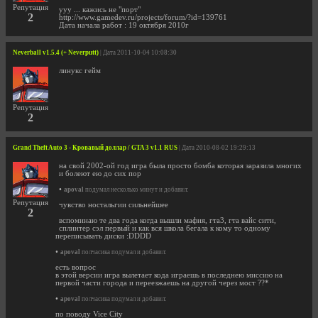
Репутация
ууу ... кажись не "порт"
2
http://www.gamedev.ru/projects/forum/?id=139761
Дата начала работ : 19 октября 2010г
Neverball v1.5.4 (+ Neverputt)
| Дата 2011-10-04 10:08:30
линукс гейм
Репутация
2
Grand Theft Auto 3 - Кровавый доллар / GTA 3 v1.1 RUS
| Дата 2010-08-02 19:29:13
на свой 2002-ой год игра была просто бомба которая заразила многих
и болеют ею до сих пор
•
apoval
подумал несколько минут и добавил:
Репутация
чувство ностальгии сильнейшее
2
вспоминаю те два года когда вышли мафия, гта3, гта вайс сити,
сплинтер сэл первый и как вся школа бегала к кому то одному
переписывать диски :DDDD
•
apoval
полчасика подумал и добавил:
есть вопрос
в этой версии игра вылетает кода играешь в последнею миссию на
первой части города и переезжаешь на другой через мост ??*
•
apoval
полчасика подумал и добавил:
по поводу Vice City