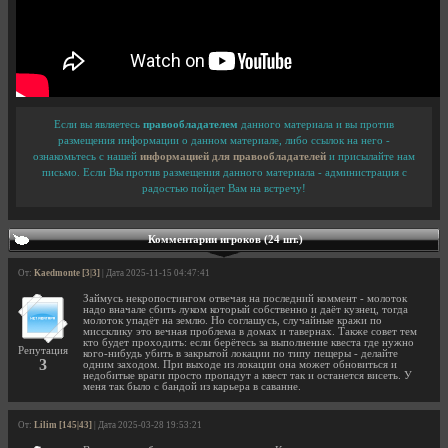
Если вы являетесь
правообладателем
данного материала и вы против
размещения информации о данном материале, либо ссылок на него -
ознакомьтесь с нашей
информацией для правообладателей
и присылайте нам
письмо. Если Вы против размещения данного материала - администрация с
радостью пойдет Вам на встречу!
Комментарии игроков (24 шт.)
От:
Kaedmonte [3|3]
| Дата 2025-11-15 04:47:41
Займусь некропостингом отвечая на последний коммент - молоток
надо вначале сбить луком который собственно и даёт кузнец, тогда
молоток упадёт на землю. Но соглашусь, случайные кражи по
миссклику это вечная проблема в домах и тавернах. Также совет тем
кто будет проходить: если берётесь за выполнение квеста где нужно
Репутация
кого-нибудь убить в закрытой локации по типу пещеры - делайте
3
одним заходом. При выходе из локации она может обновиться и
недобитые враги просто пропадут а квест так и останется висеть. У
меня так было с бандой из карьера в саванне.
От:
Lilim [145|43]
| Дата 2025-03-28 19:53:21