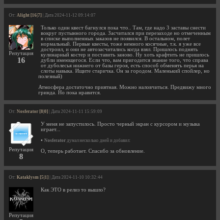
От:
Alight [16|7]
| Дата 2024-11-12 09:14:07
Только один квест багнулся пока что.. Там, где надо 3 заставы снести
вокруг пустынного города. Засчитался при перезаходе но отмеченным
в списке выполненных заказов не появился. В остальном, полет
нормальный. Первые квесты, тоже немного косячные, т.к. я уже все
достроил, и они не автозасчитались когда взял. Пришлось поднять
Репутация
кулинарный костер и поставить заново. Ну хоть крафтить не пришлось
16
дубли имеющегося. Если что, вам пригодится знание того, что справа
от дуболесья нижнего от базы героя, есть способ обменять перья на
слоты навыка. Ищите старичка. Он за городом. Маленький спойлер, но
полезный)
Атмосфера достаточно приятная. Можно наловчиться. Предвижу много
гринда. Но пока нравится.
От:
Nosferator [8|0]
| Дата 2024-11-11 15:59:09
У меня не запустилось. Просто черный экран с курсором и музыка
играет...
•
Nosferator
думал несколько дней и добавил:
Репутация
О, теперь работает. Спасибо за обновление.
8
От:
Kataklysm [5|1]
| Дата 2024-11-10 10:32:44
Как ЭТО в релиз то вышло?
Репутация