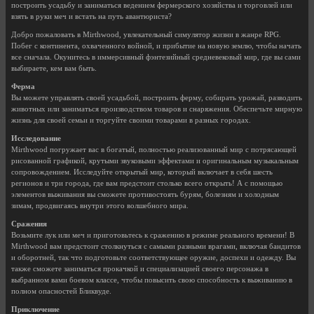
построить усадьбу и заниматься ведением фермерского хозяйства и торговлей или
взять в руки меч и встать на путь авантюриста?
Добро пожаловать в Mirthwood, увлекательный симулятор жизни в жанре RPG.
Побег с континента, охваченного войной, и прибытие на новую землю, чтобы начать
все сначала. Окунитесь в иммерсивный фэнтезийный средневековый мир, где вы сами
выбираете, кем вам быть.
Ферма
Вы можете управлять своей усадьбой, построить ферму, собирать урожай, разводить
животных или заниматься производством товаров и снаряжения. Обеспечьте мирную
жизнь для своей семьи и торгуйте своими товарами в разных городах.
Исследование
Mirthwood погружает вас в богатый, полностью реализованный мир с потрясающей
рисованной графикой, крутыми звуковыми эффектами и оригинальным музыкальным
сопровождением. Исследуйте открытый мир, который включает в себя шесть
регионов и три города, где вам предстоит столько всего открыть! А с помощью
элементов выживания вы сможете противостоять бурям, болезням и холодным
зимам, продвигаясь внутри этого волшебного мира.
Сражения
Возьмите лук или меч и приготовьтесь к сражению в режиме реального времени! В
Mirthwood вам предстоит столкнуться с самыми разными врагами, включая бандитов
и оборотней, так что подготовьте соответствующее оружие, доспехи и одежду. Вы
также сможете заниматься прокачкой и специализацией своего персонажа в
выбранном вами боевом классе, чтобы повысить свою способность к выживанию в
полном опасностей Бликвуде.
Приключение