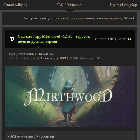
Левый сайдбар
FAQ / Общение
Пра
Описание игры, торрент, скриншоты, видео
Быстрый переход к:
ссылкам для скачивания
|
комментариям (24 шт.)
Скачать игру Mirthwood v1.1.8a - торрент,
Рейтинг:
10.0 (1)
| Баллы:
113
полная русская версия
Игру добавил
John2s [11865|1666]
|
2026-07-17 (обновлено) |
Ролевые игры (RPG) (3505)
| Просмотров: 43802
• SGi навигация / Navigation: