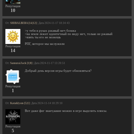
Репутация
10
От:
SHIBALBEBA [14|12]
| Дата 2024-11-17 18:34:43
>у тебя в руках ржавый меч бомжа
>на земле лежит идентичный по виду меч, только не ржавый
>взять ты его не можешь
РПГ, которое мы заслужили
Репутация
14
От:
SamuraiJack [1|0]
| Дата 2024-11-17 13:20:51
Добрый день версия игры будет обновляться?
Репутация
1
От:
Kataklysm [5|1]
| Дата 2024-11-14 18:29:10
Вот даже фиг знает,какие можно в игре выделить плюсы.
Репутация
5