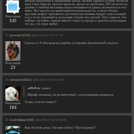
Весьма неудобная в управлении штука. Кузнец закинул в гневе молоток
куда глаза глядели, просит вернуть, вроде не проблема, НО молоток на
дереве и злобная механика игры отказывается давать возможность его
взять. Вот просто не высвечивается возможность, в итоге бегаю
кругами вокруг треклятого растения как малявка вокруг елки в новый
Репутация
год и если управляюсь за полдня считаю это удачей. Зато украсть что-
145
нибудь случайно скажем вместо торга в городе и уронить репутацию
это да, это игра любит.
От:
grawatm [23|14]
| Дата 2024-12-22 07:17:43
Скачал v1.0.40a вылезла ошибка установки sharedassets6.resource
Репутация
23
От:
forosmir [184|24]
| Дата 2024-11-28 10:19:58
w0lv0vic
сказал:
Шрифт поменял, на аутентичный с подогнанным размером.
А как, если не секрет?
Репутация
184
От:
GrafArkham [10|9]
| Дата 2024-11-18 15:45:05
Как обстоят дела с багами сейчас? Проходимое?