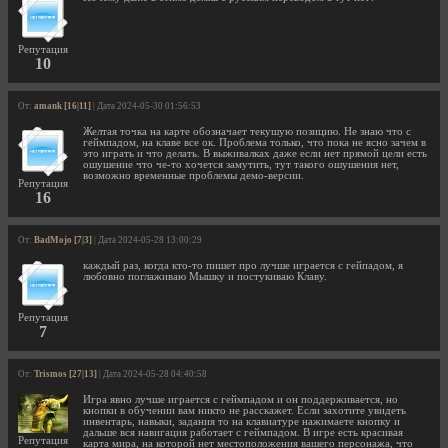
Репутация
10
От:
amank [16|11]
| Дата 2024-05-30 01:56:53
Желтая точка на карте обозначает текушую позицию. Не знаю что с
геймпадом, на клаве все ок. Проблема только, что пока не ясно зачем в
это играть и что делать. В выживалках даже если нет прямой цели есть
ошушение что че-то хочется замутить, тут такого ошушения нет,
возможно временные проблемы демо-версии.
Репутация
16
От:
BadMojo [7|3]
| Дата 2024-05-28 13:00:29
каждый раз, когда кто-то пишет про лучше играется с гейпадом, я
любовно поглаживаю Мышку и постукиваю Клаву.
Репутация
7
От:
Trismos [27|13]
| Дата 2024-05-28 04:40:58
Игра явно лучше играется с геймпадом и он поддерживается, но
кнопки в обучении вам никто не расскажет. Если захотите увидеть
инвентарь, навыки, задания то на клавиатуре нажимаете кнопку и
дальше вся навигация работает с геймпадом. В игре есть красивая
Репутация
карта мира, на которой нет местоположения вашего персонажа, что