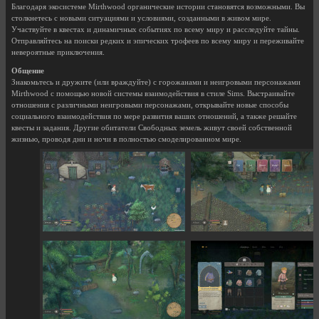
Благодаря экосистеме Mirthwood органические истории становятся возможными. Вы
столкнетесь с новыми ситуациями и условиями, созданными в живом мире.
Участвуйте в квестах и динамичных событиях по всему миру и расследуйте тайны.
Отправляйтесь на поиски редких и эпических трофеев по всему миру и переживайте
невероятные приключения.
Общение
Знакомьтесь и дружите (или враждуйте) с горожанами и неигровыми персонажами
Mirthwood с помощью новой системы взаимодействия в стиле Sims. Выстраивайте
отношения с различными неигровыми персонажами, открывайте новые способы
социального взаимодействия по мере развития ваших отношений, а также решайте
квесты и задания. Другие обитатели Свободных земель живут своей собственной
жизнью, проводя дни и ночи в полностью смоделированном мире.