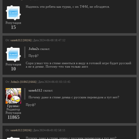
Надеюсь эти ребята как турки, с их ТФМ, не обгадятся.
Репутация
15
От:
sanek112 [10|16]
| Дата 2024-06-08 18:47:12
John2s
сказал:
Пруф?
Сори узнал что в стиме имееться в виду в готовой игре будет русский
Репутация
а не в демке. Потому-что там только англ
10
От:
John2s [11865|1666]
| Дата 2024-06-01 03:13:45
sanek112
сказал:
Почему даже в стиме демка с русским переводом а тут нет?
Пруф?
Группа:
Редактор
Репутация
11865
От:
sanek112 [10|16]
| Дата 2024-06-01 02:58:11
Почему даже в стиме демка с русским переводом а тут нет?