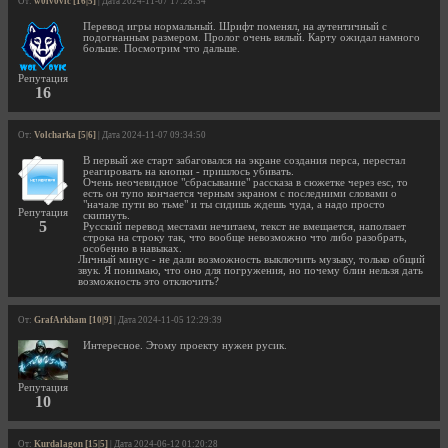
От:
w0lv0vic [16|5]
| Дата 2024-11-07 17:28:34
Перевод игры нормальный. Шрифт поменял, на аутентичный с
подогнанным размером. Пролог очень вялый. Карту ожидал намного
больше. Посмотрим что дальше.
Репутация
16
От:
Volcharka [5|6]
| Дата 2024-11-07 09:34:50
В первый же старт забаговался на экране создания перса, перестал
реагировать на кнопки - пришлось убивать.
Очень неочевидное "сбрасывание" рассказа в сюжетке через esc, то
есть он тупо кончается черным экраном с последними словами о
"начале пути во тьме" и ты сидишь ждешь чуда, а надо просто
Репутация
скипнуть.
5
Русский перевод местами нечитаем, текст не вмещается, наползает
строка на строку так, что вообще невозможно что либо разобрать,
особенно в навыках.
Личный минус - не дали возможность выключить музыку, только общий
звук. Я понимаю, что оно для погружения, но почему блин нельзя дать
возможность это отключить?
От:
GrafArkham [10|9]
| Дата 2024-11-05 12:29:39
Интересное. Этому проекту нужен русик.
Репутация
10
От:
Kurdalagon [15|5]
| Дата 2024-06-12 01:20:28