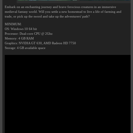
Embark on an enchanting journey and brave ferocious creatures in an immersive
medieval fantasy world. Will you settle a new homestead to live a life of farming and
trade, or pick up the sword and take up the adventurers' path?
MINIMUM:
OS: Windows 10 64 bit
Processor: Dual-core CPU @ 2Ghz
Memory: 4 GB RAM
Graphics: NVIDIA GT 630, AMD Radeon HD 7750
Storage: 4 GB available space