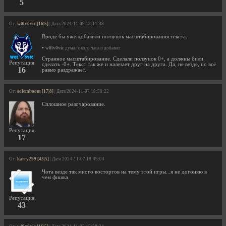
5
От:
w0lv0vic [16|5]
| Дата 2024-11-09 13:11:38
Вроде бы уже добавили ползунок масштабирования текста.
•
w0lv0vic
думал около часа и добавил:
Странное масштабирование. Сделали ползунок 0+, а должны били
Репутация
сделать -0+. Текст так же и налезает друг на друга. Да, не везде, но всё
16
равно раздражает.
От:
solemboom [17|8]
| Дата 2024-11-07 18:50:22
Сплошное разочарование.
Репутация
17
От:
karry299 [43|5]
| Дата 2024-11-07 18:49:04
Чота везде так много восторгов на тему этой игры...я не догоняю в
чем фишка.
Репутация
43