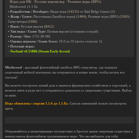
Игры для ПК
Русские версии игр
Ролевые игры (RPG)
Mirthwood v1.1.8a
• Разработчик / Developer:
Инди-игра
(14535)
от Bad Ridge Games
(1)
• Жанр / Genre:
Песочницы (Sandbox-игры)
(1404)
; Ролевые игры (RPG)
(3505)
;
Симуляторы
(1186)
• Язык:
Русская версия
(8412)
• Тип игры / Game Type:
Полная версия (установи и играй)
• Размер / Size:
1751.00 Мб.
• Оценка игроков / Game Score:
10.0
из
10
(всего голосов:
1
)
• Похожие игры:
-
Norland v0.5588b [Steam Early Access]
Mirthwood
- красивый фэнтезийный sandbox-RPG-симулятор, где покинув
охваченный войной континент, вы отправитесь в новые земли, чтобы начать все
сначала!
Вы можете построить новый дом и заняться фермерским хозяйством и торговлей, а
можете взять в руки меч и отправиться сражаться со свирепыми существами. Выбор
за вами.
Игра обновлена с версии 1.1.6 до 1.1.8a.
Список изменений можно посмотреть
здесь
.
Отправляйтесь в захватывающее путешествие и бросьте вызов свирепым существам в
иммерсивном фэнтезийном средневековом мире. Что вы выберите для себя: