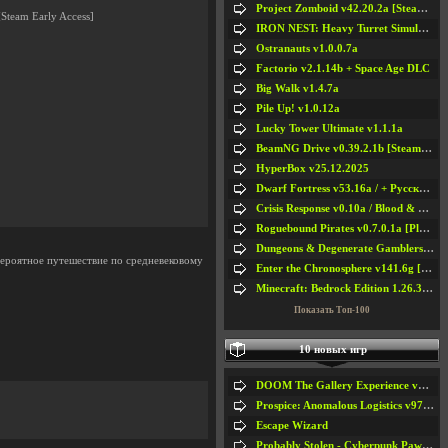
Project Zomboid v42.20.2a [Steam Early Access]
Steam Early Access]
IRON NEST: Heavy Turret Simulator v1.0a
Ostranauts v1.0.0.7a
Factorio v2.1.14b + Space Age DLC
Big Walk v1.4.7a
Pile Up! v1.0.12a
Lucky Tower Ultimate v1.1.1a
BeamNG Drive v0.39.2.1b [Steam Early Access]
HyperBox v25.12.2025
Dwarf Fortress v53.16a / + Русская Версия v50.12a
Crisis Response v0.10a / Blood & Bullet
Roguebound Pirates v0.7.0.1a [Playtest]
Dungeons & Degenerate Gamblers v2.0.2a
вероятное путешествие по средневековому
Enter the Chronosphere v141.6g [Steam Early Access]
Minecraft: Bedrock Edition 1.26.33.1a / + TLauncher v2.89
Показать Топ-100
10 новых игр
DOOM The Gallery Experience v1.4.2
Prospice: Anomalous Logistics v97 [Playtest]
Escape Wizard
Probably Stolen - Cyberpunk Pawnshop Simulator v048c [Playtest]