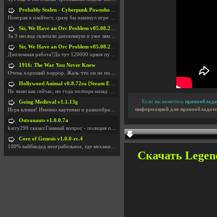
Probably Stolen - Cyberpunk Pawnshop Simulator v048c [Playtest]
Поиграв в плейтест, сразу бы накинул игре наивысши
Sir, We Have an Orc Problem v05.08.2026
За 3 месяца склепали дипломную и уже лям двести ба
Sir, We Have an Orc Problem v05.08.2026
Дипломная работа?Да тут 120000 орков путь выбирают
1916: The War You Never Knew
Очень хороший хоррор. Жаль что он не получил должн
Hollywood Animal v0.8.72ea [Steam Early Access]
Не знаю как сейчас, но года полтора назад игра был
Если вы являетесь
правооблада
Going Medieval v1.1.13g
информацией для правообладате
Игра клевая! Именно картинки и разнообразия в стро
Ostranauts v1.0.0.7a
karry299 сказал:Главный вопрос - полиция по-прежне
Core of Genesis v1.0.0-rc.4
100% вайбкодед неиграбельное, где механики знает т
Скачать Legend