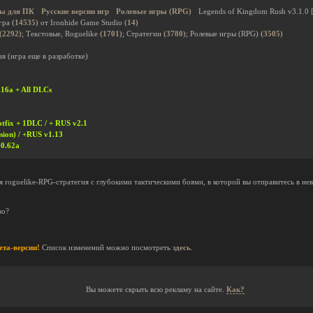
ы для ПК
Русские версии игр
Ролевые игры (RPG)
Legends of Kingdom Rush v3.1.0 [
гра
(14535)
от Ironhide Game Studio
(14)
(2292)
; Текстовые, Roguelike
(1701)
; Стратегии
(3780)
; Ролевые игры (RPG)
(3505)
я (игра еще в разработке)
16a + All DLCs
tfix + 1DLC / + RUS v2.1
ion) / +RUS v1.13
00.62a
я roguelike-RPG-стратегия с глубокими тактическими боями, в которой вы отправитесь в не
во?
ета-версии!
Список изменений можно посмотреть
здесь
.
Вы можете скрыть всю рекламу на сайте.
Как?