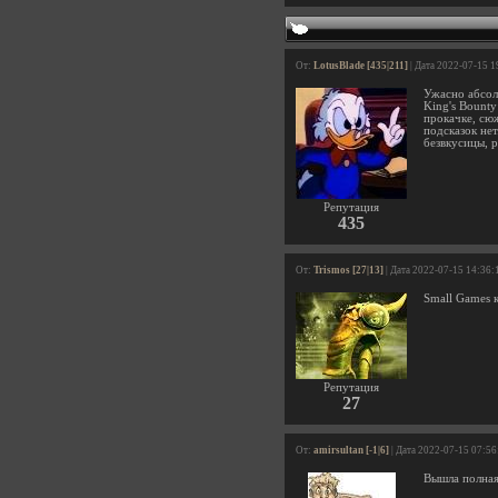
От:
LotusBlade [435|211]
| Дата 2022-07-15 1
Ужасно абсол
King's Bount
прокачке, сю
подсказок не
безвкусицы, 
Репутация
435
От:
Trismos [27|13]
| Дата 2022-07-15 14:36:
Small Games 
Репутация
27
От:
amirsultan [-1|6]
| Дата 2022-07-15 07:56
Вышла полная