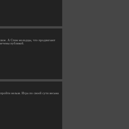
релизе. А Стим молодцы, что продвигают
мечены публикой.
 пройти нельзя. Игра по своей сути весьма