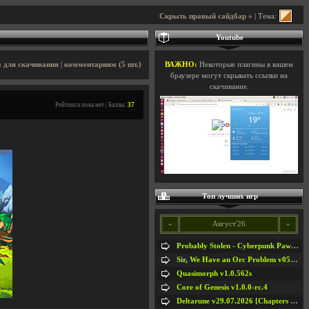
Скрыть правый сайдбар »
| Тема:
Youtube
 для скачивания
|
комментариям (5 шт.)
ВАЖНО:
Некоторые плагины в вашем
браузере могут скрывать ссылки на
скачивание.
Рейтинга пока нет | Баллы:
37
Топ лучших игр
«
Август'26
»
Probably Stolen - Cyberpunk Pawnshop Simulator v048c [Playtest]
Sir, We Have an Orc Problem v05.08.2026
Quasimorph v1.0.562s
Core of Genesis v1.0.0-rc.4
Deltarune v29.07.2026 [Chapters 1-5] / + RUS [Chapters 1-5]