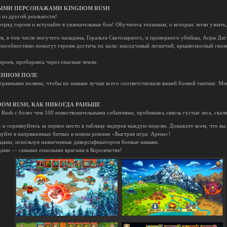
ЫМИ ПЕРСОНАЖАМИ KINGDOM RUSH
 из другой реальности!
отряд героев и вступайте в увлекательные бои! Обучитесь техникам, о которых легко узнать,
в, в том числе могучего паладина, Геральта Светозарного, и проворного убийцы, Асры Даг
 способностями помогут героям достичь их цели: находчивый лесничий, крышесносный гн
ероев, пробираясь через опасные земли.
ЛЕННОМ ПОЛЕ
гранными полями, чтобы их навыки лучше всего соответствовали вашей боевой тактике. Мен
OM RUSH, КАК НИКОГДА РАНЬШЕ
Rush с более чем 100 повествовательными событиями, пробиваясь сквозь густые леса, скал
и соревнуйтесь за первое место в таблице лидеров каждую неделю. Докажите всем, что вы 
уйте в напряженных битвах в новом режиме «Быстрая игра: Арена»!
мцами, используя назначенные диверсификатором боевые навыки.
дами — самыми опасными врагами в Королевстве!