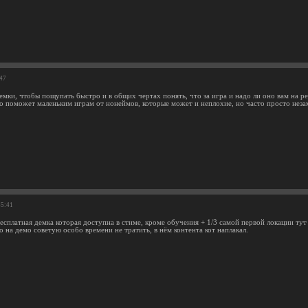
:47
демки, чтобы пощупать быстро и в общих чертах понять, что за игра и надо ли оно вам на 
но поможет маленьким играм от нонеймов, которые может и неплохие, но часто просто неза
45:41
бесплатная демка которая доступна в стиме, кроме обучения + 1/3 самой первой локации тут
о на демо советую особо времени не тратить, в нём контента кот наплакал.