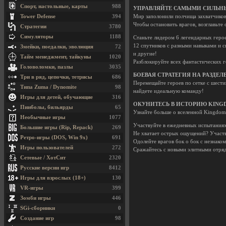
Спорт, настольные, карты
988
УПРАВЛЯЙТЕ САМЫМИ СИЛЬН
Tower Defense
394
Мир заполонили полчища захватчиков
Чтобы остановить врагов, возглавьте 
Стратегии
3780
Симуляторы
1188
Станьте лидером 6 легендарных герое
12 спутников с разными навыками и
Змейки, поедалки, эволюция
72
и другие!
Тайм менеджмент, тайкуны
1020
Разблокируйте всех фантастических г
Головоломки, пазлы
3035
БОЕВАЯ СТРАТЕГИЯ НА РАЗДЕ
Три в ряд, цепочки, тетрисы
686
Перемещайте героев по сетке с шести
Типа Zuma / Dynomite
98
найдете идеальную команду!
Игры для детей, обучающие
316
ОКУНИТЕСЬ В ИСТОРИЮ KINGD
Пинболы, бильярды
65
Узнайте больше о вселенной Kingdom 
Необычные игры
1077
Участвуйте в ежедневных испытаниях 
Большие игры (Rip, Repack)
269
Не хватает острых ощущений? Участв
Ретро-игры (DOS, Win 9x)
691
Одолейте врагов бок о бок с незнако
Игры пользователей
272
Сражайтесь с новыми элитными отря
Сетевые / ХотСит
2320
Русские версии игр
8412
Игры для взрослых (18+)
130
VR-игры
399
Зомби игры
446
SGi-сборники
0
Создание игр
98