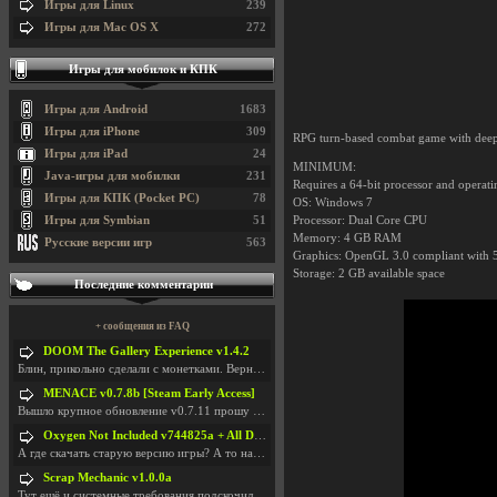
Игры для Linux
239
Игры для Mac OS X
272
Игры для мобилок и КПК
Игры для Android
1683
Игры для iPhone
309
RPG turn-based combat game with deep t
Игры для iPad
24
MINIMUM:
Java-игры для мобилки
231
Requires a 64-bit processor and operat
Игры для КПК (Pocket PC)
78
OS: Windows 7
Игры для Symbian
51
Processor: Dual Core CPU
Memory: 4 GB RAM
Русские версии игр
563
Graphics: OpenGL 3.0 compliant with
Storage: 2 GB available space
Последние комментарии
+ сообщения из FAQ
DOOM The Gallery Experience v1.4.2
Блин, прикольно сделали с монетками. Вернулся в св
MENACE v0.7.8b [Steam Early Access]
Вышло крупное обновление v0.7.11 прошу обновить
Oxygen Not Included v744825a + All DLC
А где скачать старую версию игры? А то на новой но
Scrap Mechanic v1.0.0a
Тут ещё и системные требования подскочили. Если не