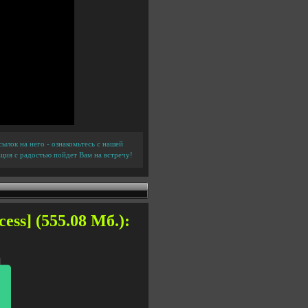
ылок на него - ознакомьтесь с нашей
ция с радостью пойдет Вам на встречу!
ess] (555.08 Мб.):