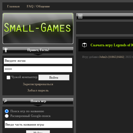
Главная
FAQ / Общение
Скачать игру Legends of K
Привет, Гость!
Игру добавил
John2s [11865|1666]
| 2022-
Чужой компьютер
Зарегистрироваться
Забыл пароль
Поиск игр
Поиск игр по названию
Расширенный Google-поиск