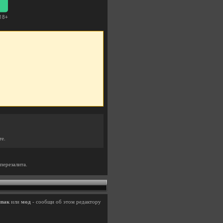
те.
перезалита.
лпак
или
мод
- сообщи об этом редактору