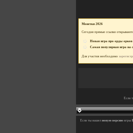
Монетки 2026
Сегодня прямые ссылки открываютс
Новая игра про орды орков
Самая популярная игра на 
Для участия необходимо
зарегист
Если 
Если ты нашел
новую версию
игры