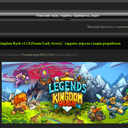
Описание игры, торрент, скриншоты, видео
Быстрый переход к:
ссылкам
ingdom Rush v3.1.0 [Steam Early Access] - торрент, игра на стадии разработки
07-15 (обновлено) |
Ролевые игры (RPG) (3505)
| Просмотров: 8274