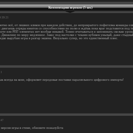
Комментарии игроков (5 шт.)
9:39:21
ютно всё, от лишних кликов при каждом действии, до неприкрытого пофигизма команды озву
y: двигаешь отряды юнитов со способностями по полю и ждёшь пока враг подставится под т
жете или РПГ-элементах нет вообще никакой. Томно вчитываться и запоминать сколько урона
т. Движение по миру медленное. Закос под настолки с чеками кубиков унылый, даже стыдны
редко вырубаю игры в разгар экшена. Визуально супер, но это единственный плюс.
11
как всегда на коне, оформляет передовые поставки параллельного цифрового импорта!
:47
 версия игры в стиме, обновите пожалуйста