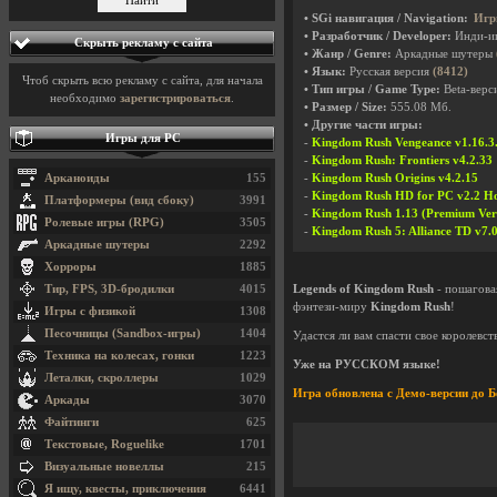
• SGi навигация / Navigation:
Игр
• Разработчик / Developer:
Инди-и
Скрыть рекламу с сайта
• Жанр / Genre:
Аркадные шутеры
• Язык:
Русская версия
(8412)
Чтоб скрыть всю рекламу с сайта, для начала
• Тип игры / Game Type:
Beta-верси
необходимо
зарегистрироваться
.
• Размер / Size:
555.08 Мб.
• Другие части игры:
Игры для PC
-
Kingdom Rush Vengeance v1.16.3.
-
Kingdom Rush: Frontiers v4.2.33
Арканоиды
155
-
Kingdom Rush Origins v4.2.15
-
Kingdom Rush HD for PC v2.2 Ho
Платформеры (вид сбоку)
3991
-
Kingdom Rush 1.13 (Premium Vers
Ролевые игры (RPG)
3505
-
Kingdom Rush 5: Alliance TD v7.
Аркадные шутеры
2292
Хорроры
1885
Тир, FPS, 3D-бродилки
4015
Legends of Kingdom Rush
- пошагова
фэнтези-миру
Kingdom Rush
!
Игры с физикой
1308
Песочницы (Sandbox-игры)
1404
Удастся ли вам спасти свое королевст
Техника на колесах, гонки
1223
Уже на РУССКОМ языке!
Леталки, скроллеры
1029
Игра обновлена с Демо-версии до Б
Аркады
3070
Файтинги
625
Текстовые, Roguelike
1701
Визуальные новеллы
215
Я ищу, квесты, приключения
6441