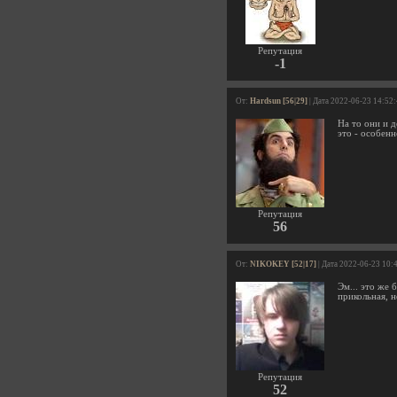
Репутация
-1
От:
Hardsun [56|29]
| Дата 2022-06-23 14:52
На то они и 
это - особен
Репутация
56
От:
NIKOKEY [52|17]
| Дата 2022-06-23 10:
Эм... это же 
прикольная, н
Репутация
52