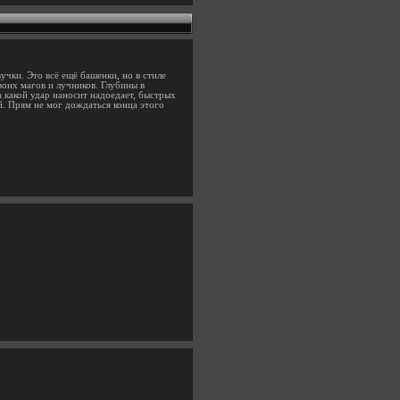
чки. Это всё ещё башенки, но в стиле
воих магов и лучников. Глубины в
 какой удар наносит надоедает, быстрых
й. Прям не мог дождаться конца этого