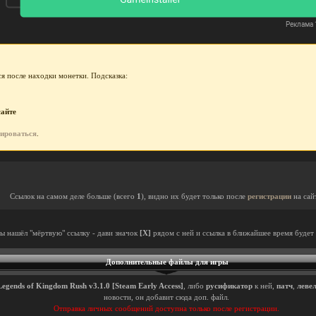
я после находки монетки. Подсказка:
сайте
рироваться
.
Ссылок на самом деле больше (всего
1
), видно их будет только после
регистрации
на сай
ты нашёл "мёртвую" ссылку - дави значок
[X]
рядом с ней и ссылка в ближайшее время будет 
Дополнительные файлы для игры
Legends of Kingdom Rush v3.1.0 [Steam Early Access]
, либо
русификатор
к ней,
патч
,
леве
новости, он добавит сюда доп. файл.
Отправка личных сообщений доступна только после регистрации.