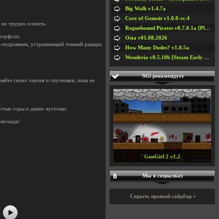
Big Walk v1.4.7a
Core of Genesis v1.0.0-rc.4
 но трудно освоить.
Roguebound Pirates v0.7.0.1a [Playtest]
герфолл.
Osta v01.08.2026
ом-подрывник, устрашающий темный рыцарь
How Many Dudes? v1.0.5a
Wonderia v0.5.10b [Steam Early Access]
SGi рекомендует
яйте своих героев и спутников, пока не
истые горы и дикие пустоши.
легенда!
GunGirl 2 v1.2
#5
#6
#7
#8
Мы в социалках
Скрыть правый сайдбар »