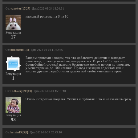
От:
yanselot [17|27]
| Дата 2022-09-24 18:20:31
классный рогалик, на 8 из 10
Репутация
17
От:
nemonaut [1|1]
| Дата 2022-09-08 11:42:46
Рандом привязан к ходам, так что добавляете действие и выпадает
иное везде, только успевай перезагружаться. Играя О-8К с луком и
бронебойной стрелой наверно бесконечно можно ползти по уровням,
у меня терпежа до 100 хватило. Правда с каждым апдейтом как и
многие другие разработчики делают всё чтобы уменьшить урон.
Репутация
1
От:
OldGarry [93|89]
| Дата 2022-09-04 15:51:10
Очень интересная поделка. Уютная и глубокая. Что и не скажешь сразу.
Репутация
93
От:
korvin19 [5|1]
| Дата 2022-08-27 02:43:10