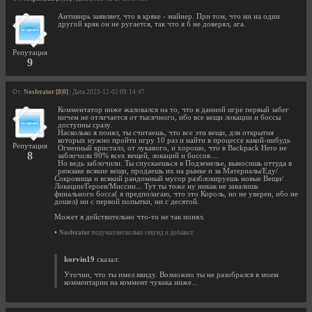
Антивирь заявляет, что в кряке - майнер. При том, что ни на один
другой кряк он не ругается, так что я б не доверял, ага.
Репутация
9
От:
Nosferator [8|0]
| Дата 2023-12-02 09:14:47
Комментатор ниже жаловался на то, что в данной игре первый забег
ничем не отличается от тысячного, ибо все вещи локации и боссы
доступны сразу.
Насколько я понял, ты считаешь, что все эти вещи, для открытия
которых нужно пройти игру 10 раз и найти в процессе какой-нибудь
Репутация
Огненный кристалл, от лукавого, и хорошо, что в Backpack Hero не
8
заблочили 90% всех вещей, локаций и боссов....
Но ведь заблочили. Ты спускаешься в Подземелье, выносишь оттуда в
рюкзаке всякие вещи, продаешь их на рынке и за Материалы/Еду/
Сокровища и всякий рандомный мусор разблокируешь новые Вещи/
Локации/Героев/Миссии... Тут ты тоже ну никак не завалишь
финального босса( я предполагаю, что это Король, но не уверен, ибо не
дошел) ни с первой попытки, ни с десятой.
Может я действительно что-то не так понял.
•
Nosferator
подумал несколько секунд и добавил:
korvin19
сказал:
Уточни, что ты имел ввиду. Возможно ты не разобрался в моем
комментарии на коммент чувака ниже...