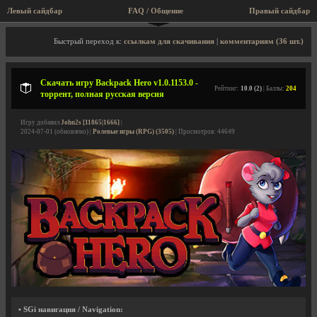
Левый сайдбар
FAQ / Общение
Правый сайдбар
Описание игры, торрент, скриншоты, видео
Быстрый переход к:
ссылкам для скачивания
|
комментариям (36 шт.)
Скачать игру Backpack Hero v1.0.1153.0 -
Рейтинг:
10.0 (2)
| Баллы:
204
торрент, полная русская версия
Игру добавил
John2s [11865|1666]
|
2024-07-01 (обновлено) |
Ролевые игры (RPG) (3505)
| Просмотров: 44649
• SGi навигация / Navigation: