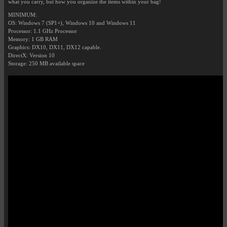
what you carry, but how you organize the items within your bag!
MINIMUM:
OS: Windows 7 (SP1+), Windows 10 and Windows 11
Processor: 1.1 GHz Processor
Memory: 1 GB RAM
Graphics: DX10, DX11, DX12 capable.
DirectX: Version 10
Storage: 250 MB available space