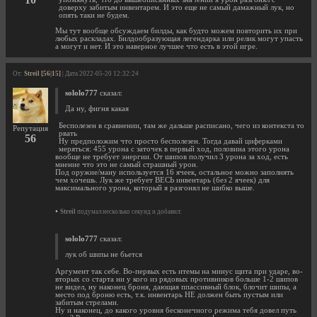
доверху забитым инвентарем. И это еще не самый дамажный лук, но
опять таки не будем.
Мы тут вообще обсуждаем билды, как будто можем повторить их при
любых раскладах. Билдообразующая легендарка или релик могут упасть
а могут и нет. И это наверное лучшее что есть в этой игре.
От:
Streil [56|15]
| Дата 2022-05-20 12:32:24
sololo777
сказал:
Да ну, фигня какая
Бесполезен в сравнении, там же дальше расписано, чего из контекста то
Репутация
рвать
56
Ну предположим что просто бесполезен. Тогда давай циферками
меряться: 455 урона с заточек в первый ход, половина этого урона
вообще не требует энергии. От шипов получил 3 урона за ход, есть
мнение что это не самый страшный урон.
Под оружие/ману используется 16 ячеек, остальное можно заполнять
чем хочешь. Лук же требует ВЕСЬ инвентарь (без 2 ячеек) для
максимального урона, который я разгонял не шибко выше.
•
Streil
подумал несколько секунд и добавил:
sololo777
сказал:
лук об шипы не бьется
Аргумент так себе. Во-первых есть итемы на минус щита при ударе, во-
вторых со старта ни у кого из рядовых противников больше 1-2 шипов
не видел, ну наконец броня, дающая ппассивный блок, блочит шипы, а
место под броню есть, т.к. инвентарь НЕ должен быть пустым или
забитым стрелами.
Ну и наконец, до какого уровня бесконечного режима тебя довел путь