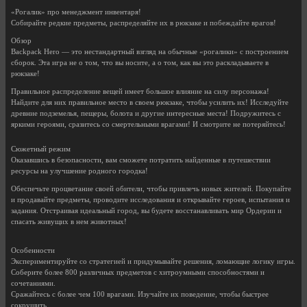
«Рогалик» про менеджмент инвентаря!
Собирайте редкие предметы, распределяйте их в рюкзаке и побеждайте врагов!
Обзор
Backpack Hero — это нестандартный взгляд на обычные «рогалики» с построением
сборок. Эта игра не о том, что вы носите, а о том, как вы это раскладываете в
рюкзаке!
Правильное распределение вещей имеет большое влияние на силу персонажа!
Найдите для них правильное место в своем рюкзаке, чтобы усилить их! Исследуйте
древние подземелья, пещеры, болота и другие интересные места! Подружитесь с
яркими героями, сразитесь со смертельными врагами! И смотрите не потеряйтесь!
Сюжетный режим
Оказавшись в безопасности, вам сможете потратить найденные в путешествии
ресурсы на улучшение родного городка!
Обеспечьте процветание своей обители, чтобы привлечь новых жителей. Покупайте
и продавайте предметы, проводите исследования и открывайте героев, испытания и
задания. Отстраивая идеальный город, вы будете восстанавливать мир Ордерии и
спасать живущих в нем животных!
Особенности
Экспериментируйте со стратегией и придумывайте решения, ломающие логику игры.
Соберите более 800 различных предметов с хитроумными способностями и
сочетаниями.
Сражайтесь с более чем 100 врагами. Изучайте их поведение, чтобы быстрее
сокрушить.