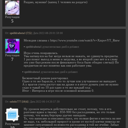
Раздаю, мужики! (капец 1 человек на раздаче)
Репутация
5
От:
speiblrabota1 [7|5]
| Дата 2022-08-20 01:59:00
Мелодия слизана с https://www.youtube.com/watch?v=XzqwvYT_Rmw
•
speiblrabota1
думал несколько дней и добавил:
Игра очень понравилась.
Репутация
Увы наткнулся на баг когда нельзя не нажать, не сдвинуть предметы.
7
1 раз помог выход в меню и загрузка, а во второй уже нет и к слову
это уже был режим после финального боса было обидно слегка)) По
предметам не все понятно как они работают увы.
•
speiblrabota1
думал несколько дней и добавил:
Бесконечный режим разочаровал.
Одно и то же барахло, а что то лучше или улучшенное не выпадает.
А у врагов статы растут как на драже и в итоге думать уже не нужно
сиди и тыкай по 10 раз одно и то же каждый ход .
Итог - Интереса в игре после основной компании 0.
От:
sololo777 [10|4]
| Дата 2022-06-14 20:57:30
Ну уроном меряться действительно не стоит, потому, что я его
разгонял вдвое к твоему - 850-900 без расходников, но это только
потому, что колец берсерка удачно нападало.
То, что написано в описании стрел, это полная фигня и вестись на нее
не надо, т.к. небольшой прирост в уроне от пустой клетки никогда не
Репутация
заменит ситуативной полезности расходника в той же ячейке. Забыл
10
упомянуть, что до вышеописанных значений я урон разгонял с