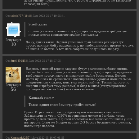
лука? Рискну предположить, что с ростом циферок хп то не так весело
голозадым быть)
От:
sololo777 [10|4]
| Дата 2022-05-17 19:25:41
Streil
сказал:
стрелы (а соответственно и луки) и прочие предметы требующие
пустых клеток в инвентаре крайне бесполезны
Репутация
Да ну, фигня какая. Первый успешный трай был как раз через лук.
10
просто начинал бой с расходников, по необходимости. притом что лук
об шипы не бьется. А вот мага собрать не получилось ни разу.
От:
Streil [56|15]
| Дата 2022-05-17 18:07:05
Надеюсь в полной версии задумки будут реализованы более внятно.
Сейчас бабочки, стрелы (а соответственно и луки) и прочие предметы
требующие пустых клеток в инвентаре крайне бесполезны. Потеря
места ну никак не сравниться с потенциальным уроном моментальных
предметов или хилками, коих туда можно набить. Тесаки (дорого по
Репутация
энергии и требует тьму рандома) и билд в щиты (статус/проклятье
56
проходит начхав на блок) тоже пока никакие.
Kamazok
сказал:
Только одним способом игру пройти нельзя!
Враки. Игра с легкостью пройдена путем затыкивания заточками.
Забафаными на урон. С 90% противников можно и без бафа, тогда
просто дольше тыкать. Причем абсолютно вне зависимости шипы у них
или ярость. Этим же билдом прошел 2-3 боссов бесконечного режима,
потом игра надоела.
От:
Kamazok [25|7]
| Дата 2022-05-16 07:06:55