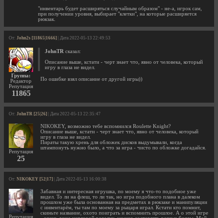
"инвентарь будет расширяться случайным образом" - не-а, игрок сам,
при получении уровня, выбирает "клетки", на которые расширяется
рюкзак.
От:
John2s [11865|1666]
| Дата 2022-05-13 22:49:53
JohnTR
сказал:
Описание выше, кстати - черт знает что, явно от человека, который
игру в глаза не видел.
Группа:
По ошибке взял описание от другой игры))
Редактор
Репутация
11865
От:
JohnTR [25|26]
| Дата 2022-05-13 22:35:47
NIKOKEY, возможно тебе вспомнился Roulette Knight?
Описание выше, кстати - черт знает что, явно от человека, который
игру в глаза не видел.
Пираты такую хрень для обложек дисков выдумывали, когда
штампонуть нужно было, а что за игра - чисто по обложке догадайся.
Репутация
25
От:
NIKOKEY [52|17]
| Дата 2022-05-13 16:00:38
Забавная и интересная игрушка, по моему я что-то подобное уже
видел. То ли на флеш, то ли так, но игра подобного плана в далеком
прошлом уже была основанная на предметах в рюкзаке и манипуляции
с инвентарём, ты там по моему за рыцаря играл. Кстати кто помнит,
скиньте название, охото поиграть и вспомнить прошлое. А о этой игре
Репутация