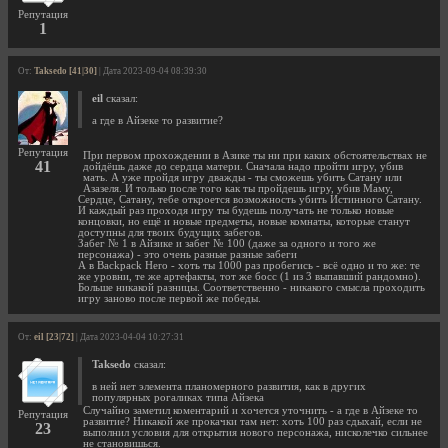
Репутация
1
От:
Taksedo [41|30]
| Дата 2023-09-04 08:39:30
eil
сказал:
а где в Айзеке то развитие?
Репутация
При первом прохождении в Азике ты ни при каких обстоятельствах не
41
дойдёшь даже до сердца матери. Сначала надо пройти игру, убив
мать. А уже пройдя игру дважды - ты сможешь убить Сатану или
Азазеля. И только после того как ты пройдешь игру, убив Маму,
Сердце, Сатану, тебе откроется возможность убить Истинного Сатану.
И каждый раз проходя игру ты будешь получать не только новые
концовки, но ещё и новые предметы, новые комнаты, которые станут
доступны для твоих будущих забегов.
Забег № 1 в Айзике и забег № 100 (даже за одного и того же
персонажа) - это очень разные разные забеги
А в Backpack Hero - хоть ты 1000 раз пробегись - всё одно и то же: те
же уровни, те же артефакты, тот же босс (1 из 3 выпавший рандомно).
Больше никакой разницы. Соответственно - никакого смысла проходить
игру заново после первой же победы.
От:
eil [23|72]
| Дата 2023-04-04 10:27:31
Taksedo
сказал:
в ней нет элемента планомерного развития, как в других
популярных рогаликах типа Айзека
Случайно заметил коментарий и хочется уточнить - а где в Айзеке то
Репутация
развитие? Никакой же прокачки там нет: хоть 100 раз сдыхай, если не
23
выполнил условия для открытия нового персонажа, нисколечко сильнее
не становишься.