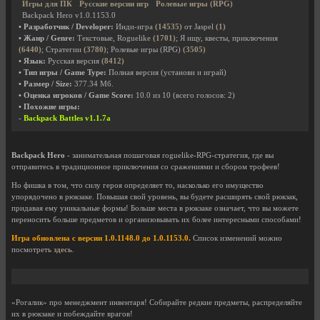
Игры для ПК
Русские версии игр
Ролевые игры (RPG)
Backpack Hero v1.0.1153.0
• Разработчик / Developer:
Инди-игра
(14535)
от Jaspel
(1)
• Жанр / Genre:
Текстовые, Roguelike
(1701)
; Я ищу, квесты, приключения
(6440)
; Стратегии
(3780)
; Ролевые игры (RPG)
(3505)
• Язык:
Русская версия
(8412)
• Тип игры / Game Type:
Полная версия (установи и играй)
• Размер / Size:
377.34 Мб.
• Оценка игроков / Game Score:
10.0
из
10
(всего голосов:
2
)
• Похожие игры:
-
Backpack Battles v1.1.7a
Backpack Hero
- занимательная пошаговая roguelike-RPG-стратегия, где вы
отправитесь в традиционное приключения со сражениями и сбором трофеев!
Но фишка в том, что силу героя определяет то, насколько его имущество
упорядочено в рюкзаке. Повышая свой уровень, вы будете расширять свой рюкзак,
придавая ему уникальные формы! Больше места в рюкзаке означает, что вы можете
переносить больше предметов и организовывать их более интересными способами!
Игра обновлена с версии 1.0.1148.0 до 1.0.1153.0.
Список изменений можно
посмотреть
здесь
.
«Рогалик» про менеджмент инвентаря! Собирайте редкие предметы, распределяйте
их в рюкзаке и побеждайте врагов!