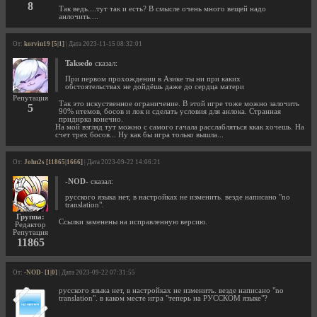
8
Так ведь....тут так и есть? В смысле очень много вещей надо
анлочить....
От:
korvin19 [5|1]
| Дата 2023-11-15 08:32:01
Taksedo
сказал:
При первом прохождении в Азике ты ни при каких
обстоятельствах не дойдёшь даже до сердца матери
Репутация
Так это искуственное ограничение. В этой игре тоже можно залочить
5
90% итемов, босов и лок и сделать условия для анлока. Странная
придирка конечно.
На мой взгляд тут можно с самого гачала расслабляться ккак хочешь. На
счет трех босов... Ну как бы игра только вышла...
От:
John2s [11865|1666]
| Дата 2023-09-22 14:06:21
-NOD-
сказал:
русского языка нет, в настройках не изменить. везде написано "no
translation".
Группа:
Ссылки заменены на исправленную версию.
Редактор
Репутация
11865
От:
-NOD- [1|0]
| Дата 2023-09-22 07:31:55
русского языка нет, в настройках не изменить. везде написано "no
translation". в каком месте игра "теперь на РУССКОМ языке"?