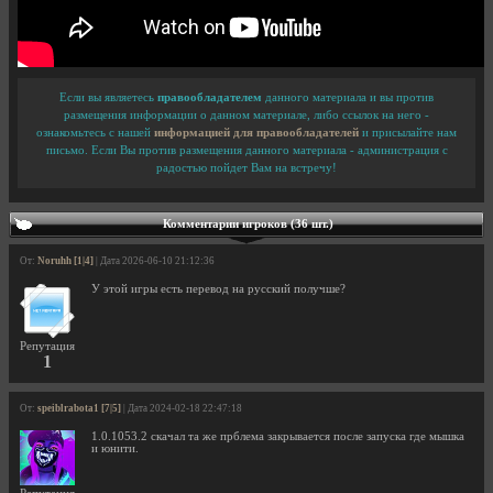
Если вы являетесь
правообладателем
данного материала и вы против
размещения информации о данном материале, либо ссылок на него -
ознакомьтесь с нашей
информацией для правообладателей
и присылайте нам
письмо. Если Вы против размещения данного материала - администрация с
радостью пойдет Вам на встречу!
Комментарии игроков (36 шт.)
От:
Noruhh [1|4]
| Дата 2026-06-10 21:12:36
У этой игры есть перевод на русский получше?
Репутация
1
От:
speiblrabota1 [7|5]
| Дата 2024-02-18 22:47:18
1.0.1053.2 скачал та же прблема закрывается после запуска где мышка
и юнити.