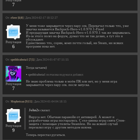
Репутация
7
От:
eSeer [6|0]
| Дата 2024-02-17 18:52:27
У меня тоже закрывается через пару сек. Перекачал только что, уже
закачка называется Backpack-Hero-v1.0.970.1-Fixed
И предыдущая закачка Backpack-Hero-v1.0.970.1 так же закрывалась.
Из-за этого полез на форум, думал что не так делаю, а тут это и
обсуждают.
Репутация
Единственно что, сорян, комп почти голый, ни Steam, ни всяких
6
программ пока нет.
От:
speiblrabota1 [7|5]
| Дата 2024-01-07 07:51:55
Тогда качаем)
•
speiblrabota1
полчасика подумал и добавил:
Не знаю проблема только в моём ПК или нет, но у меня игра
Репутация
закрывается через пару сек. после запуска.
7
От:
Mephetran [9|15]
| Дата 2024-01-04 04:18:15
John2s
сказал:
Вируса нет. Обычная паранойя от антивирей. А может и
разработчики игры постарались. С ехе-шника игры снята Стим-
защита с помощью утилиты Steamless. Но на всякий случай
Репутация
перезалил игру с другим методом взлома.
9
Теперь перестал ругаться.