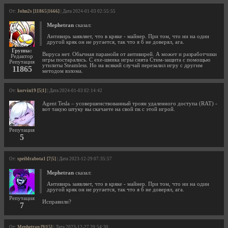
От:
John2s [11865|1666]
| Дата 2024-01-03 02:55:55
Mephetran
сказал:
Антивирь заявляет, что в кряке - майнер. При том, что ни на один
другой кряк он не ругается, так что я б не доверял, ага.
Группа:
Вируса нет. Обычная паранойя от антивирей. А может и разработчики
Редактор
игры постарались. С ехе-шника игры снята Стим-защита с помощью
Репутация
утилиты Steamless. Но на всякий случай перезалил игру с другим
11865
методом взлома.
От:
korvin19 [5|1]
| Дата 2024-01-03 02:14:42
Agent Tesla – усовершенствованный троян удаленного доступа (RAT) -
вот такую штуку вы скачаете на свой пк с этой игрой.
Репутация
5
От:
speiblrabota1 [7|5]
| Дата 2023-12-29 07:35:57
Mephetran
сказал:
Антивирь заявляет, что в кряке - майнер. При том, что ни на один
другой кряк он не ругается, так что я б не доверял, ага.
Репутация
Исправили?
7
От:
Mephetran [9|15]
| Дата 2023-12-27 20:54:30