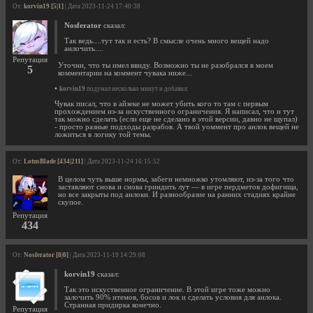
От:
korvin19 [5|1]
| Дата 2023-11-24 17:40:38
Nosferator
сказал:
Так ведь....тут так и есть? В смысле очень много вещей надо
анлочить....
Репутация
Уточни, что ты имел ввиду. Возможно ты не разобрался в моем
5
комментарии на коммент чувака ниже...
•
korvin19
подумал несколько минут и добавил:
Чувак писал, что в айзеке не может убить кого то там с первым
прохождением из-за искуственного ограничения. Я написал, что и тут
так можно сделать (если еще не сделано в этой версии, давно не щупал)
- просто разные подходы разрабов. А твой уоммент про анлок вещей не
ложиться в логику той темы.
От:
LotusBlade [434|211]
| Дата 2023-11-24 16:15:52
В целом чуть выше нормы, забеги немножко утомляют, из-за того что
заставляют снова и снова гриндить лут — в игре пердметов дофигища,
но все закрыты под анлоки. И разнообразие на ранних стадиях крайне
скупое.
Репутация
434
От:
Nosferator [8|0]
| Дата 2023-11-19 14:29:08
korvin19
сказал:
Так это искуственное ограничение. В этой игре тоже можно
залочить 90% итемов, босов и лок и сделать условия для анлока.
Странная придирка конечно.
Репутация