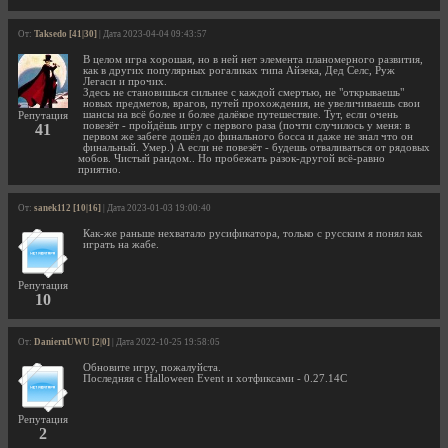
От:
Taksedo [41|30]
| Дата 2023-04-04 09:43:57
В целом игра хорошая, но в ней нет элемента планомерного развития,
как в других популярных рогаликах типа Айзека, Дед Селс, Руж
Легаси и прочих.
Здесь не становишься сильнее с каждой смертью, не "открываешь"
новых предметов, врагов, путей прохождения, не увеличиваешь свои
шансы на всё более и более далёкое путешествие. Тут, если очень
Репутация
повезёт - пройдёшь игру с первого раза (почти случилось у меня: в
41
первом же забеге дошёл до финального босса и даже не знал что он
финальный. Умер.) А если не повезёт - будешь отваливаться от рядовых
мобов. Чистый рандом.. Но пробежать разок-другой всё-равно
приятно.
От:
sanek112 [10|16]
| Дата 2023-01-03 19:00:40
Как-же раньше нехватало русификатора, только с русским я понял как
играть на жабе.
Репутация
10
От:
DanieruUWU [2|0]
| Дата 2022-10-25 19:58:05
Обновите игру, пожалуйста.
Последняя с Halloween Event и хотфиксами - 0.27.14С
Репутация
2