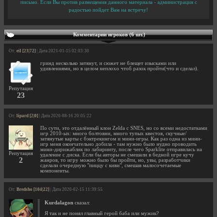
письмо. Если Вы против размещения данного материала - администрация с
радостью пойдет Вам на встречу!
Комментарии игроков (6 шт.)
От:
eil [23|72]
| Дата 2021-01-15 02:03:30
гринд несколько затянут, и сюжет не блещет изысками или
удивлениями, но в целом неплохо чтоб разок пройти(что и сделал).
Репутация
23
От:
lipard [2|0]
| Дата 2020-08-16 20:05:22
По сути, это отдалённый клон Zelda с SNES, но со всеми недостатками
игр 2010-ых: много болтовни, много тупых квестов, скучные/
затянутые карты с бэктрекингом и мини-игры. Как раз одна из мини-
игр меня окончательно добила - там нужно было нудно проводить
мини-дирижаблик по лабиринту, после чего Sparklite отправилась на
Репутация
удаление с диска. Если бы авторы не смешали в бедной игре кучу
2
жанров, то игру можно было бы пройти, но, увы, разработчики
сделали очередную "пиццу с киви", смешав малосочетаемые
компоненты.
От:
Bredsho [104|22]
| Дата 2020-02-15 11:39:55
Kurdalagon
сказал:
Я так и не понял главный герой баба или мужик?