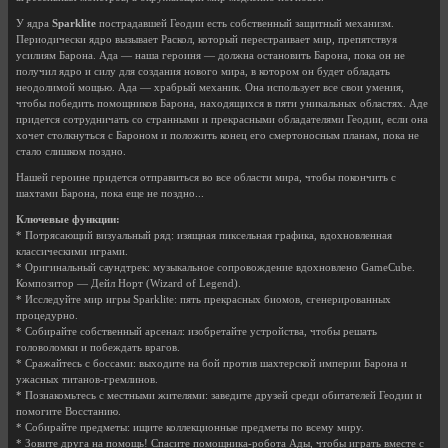
У ядра
Sparklite
пострадавшей Геодии есть собственный защитный механизм.
Периодически ядро вызывает Раскол, который перестраивает мир, препятствуя
усилиям Барона. Ада — наша героиня — должна остановить Барона, пока он не
получил ядро и силу для создания нового мира, в котором он будет обладать
неодолимой мощью. Ада — храбрый механик. Она использует все свои умения,
чтобы победить помощников Барона, находящихся в пяти уникальных областях. Аде
придется сотрудничать со странными и прекрасными обладателями Геодии, если она
хочет столкнуться с Бароном и положить конец его смертоносным планам, пока не
стало слишком поздно.
Нашей героине придется отправиться во все области мира, чтобы покончить с
шахтами Барона, пока еще не поздно...
Ключевые функции:
* Потрясающий визуальный ряд: изящная пиксельная графика, вдохновленная
классическими играми.
* Оригинальный саундтрек: музыкальное сопровождение вдохновлено GameCube.
Композитор — Дейл Норт (Wizard of Legend).
* Исследуйте мир игры Sparklite: пять прекрасных биомов, сгенерированных
процедурно.
* Собирайте собственный арсенал: изобретайте устройства, чтобы решать
головоломки и побеждать врагов.
* Сражайтесь с боссами: выходите на бой против шахтерской империи Барона и
ужасных титанов-гремлинов.
* Познакомьтесь с местными жителями: заведите друзей среди обитателей Геодии и
помогите Восстанию.
* Собирайте предметы: ищите коллекционные предметы по всему миру.
* Зовите друга на помощь! Спасите помощника-робота Ады, чтобы играть вместе с