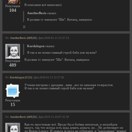
В описании всё написано)
Репутация
104
AnotherBoris
сказал:
В ролике гг именуют "Ши". Китаец, наверное.
))
От:
AnotherBoris [489|26]
| Дата 2020-01-11 15:37:13
Kurdalagon
сказал:
Я так и не понял главный герой баба или мужик?
В ролике гг именуют "Ши". Китаец, наверное.
Репутация
489
От:
Kurdalagon [15|5]
| Дата 2020-01-11 13:27:05
Ученая нигерша с дредами...ммм...все по канонам толерастов.
Я так и не понял главный герой баба или мужик?
Репутация
15
От:
AnotherBoris [489|26]
| Дата 2019-11-16 07:41:39
Как-то простенько всё. Вроде бы и боёвка неплохая, и апгрейдов
много, так что всегда есть куда девать деньги, но... Не дотягивает он
до Rogue Legacy. И деньги за вход не отбирают, и "рандомных" комнат