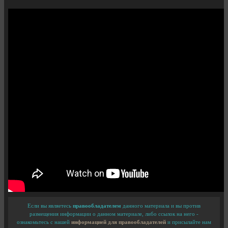
Если вы являетесь
правообладателем
данного материала и вы против
размещения информации о данном материале, либо ссылок на него -
ознакомьтесь с нашей
информацией для правообладателей
и присылайте нам