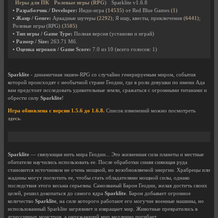
Игры для ПК
Ролевые игры (RPG)
Sparklite v1.6.8
• Разработчик / Developer:
Инди-игра
(14535)
от Red Blue Games
(1)
• Жанр / Genre:
Аркадные шутеры
(2292)
; Я ищу, квесты, приключения
(6441)
;
Ролевые игры (RPG)
(3505)
• Тип игры / Game Type:
Полная версия (установи и играй)
• Размер / Size:
263.71 Мб.
• Оценка игроков / Game Score:
7.0
из
10
(всего голосов:
1
)
Sparklite
- динамичная экшен-RPG со случайно генерируемым миром, события
которой происходят с необычной стране Геодии, где в роли девушки по имени Ада
вам предстоит исследовать удивительные земли, сражаться с огромными титанами и
обрести силу
Sparklite
!
Игра обновлена с версии 1.5.6 до 1.6.8.
Список изменений можно посмотреть
здесь
.
Sparklite
— связующая нить мира Геодии... Это жизненная сила планеты и местные
обитатели научились использовать ее. После обработки синяя сияющая руда
становится источником не очень мощной, но возобновляемой энергии. Храбрецы или
жадины могут поглотить ее, чтобы стать обладателями мощной силы, однако
последствия этого весьма серьезны. Самозваный Барон Геодии, желая достичь своих
целей, решил докопаться до самого ядра
Sparklite
. Барон добывает огромное
количество
Sparklite
, на силе которого работают его могучие военные машины, но
использованный Sparklite загрязняет и извращает мир. Животные превратились в
агрессивных монстров, а окружающий мир медленно погибает.