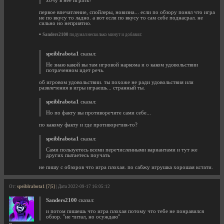
хочу в неё играть?
первое впечатление, спойлеры, новизна... если по обзору понял что игра
не по вкусу то ладно. а вот если по вкусу то сам себе поднасрал. не
сильно но неприятно.
•
Sanders2100
подумал несколько минут и добавил:
speiblrabota1
сказал:
Не знаю какой вы там игровой наркома и о каком удовольствии
потраченном идет речь.
об игровом удовольствии. ты похоже не ради удовольствия или
развлечения в игры играешь... странный ты.
speiblrabota1
сказал:
Но по факту вы противоречите сами себе...
по какому факту и где противоречия-то?
speiblrabota1
сказал:
Сами пользуетесь всеми перечисленными вариантами и тут же
других пытаетесь поучать
не пишу с обзоров что игра плохая. по сабжу игрушка хорошая кстати.
От:
speiblrabota1 [7|5]
| Дата 2022-09-17 16:05:12
Sanders2100
сказал:
и потом пишешь что игра плохая потому что тебе не понравился
обзор. "не читал, но осуждаю"