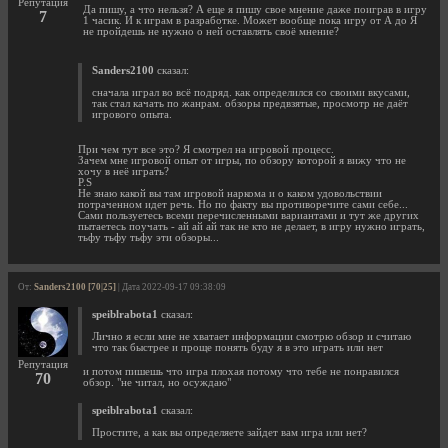
Репутация
Да пишу, а что нельзя? А еще я пишу свое мнение даже поиграв в игру
7
1 часик. И к играм в разработке. Может вообще пока игру от А до Я
не пройдешь не нужно о ней оставлять своё мнение?
Sanders2100
сказал:
сначала играл во всё подряд. как определился со своими вкусами,
так стал качать по жанрам. обзоры предвзятые, просмотр не даёт
игрового опыта.
При чем тут все это? Я смотрел на игровой процесс.
Зачем мне игровой опыт от игры, по обзору которой я вижу что не
хочу в неё играть?
P.S
Не знаю какой вы там игровой наркома и о каком удовольствии
потраченном идет речь. Но по факту вы противоречите сами себе...
Сами пользуетесь всеми перечисленными вариантами и тут же других
пытаетесь поучать - ай ай ай так не кто не делает, в игру нужно играть,
тьфу тьфу тьфу эти обзоры...
От:
Sanders2100 [70|25]
| Дата 2022-09-17 09:38:09
speiblrabota1
сказал:
Лично я если мне не хватает информации смотрю обзор и считаю
что так быстрее и проще понять буду я в это играть или нет
Репутация
и потом пишешь что игра плохая потому что тебе не понравился
70
обзор. "не читал, но осуждаю"
speiblrabota1
сказал:
Простите, а как вы определяете зайдет вам игра или нет?