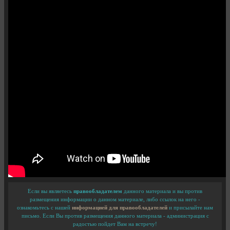
Если вы являетесь
правообладателем
данного материала и вы против
размещения информации о данном материале, либо ссылок на него -
ознакомьтесь с нашей
информацией для правообладателей
и присылайте нам
письмо. Если Вы против размещения данного материала - администрация с
радостью пойдет Вам на встречу!