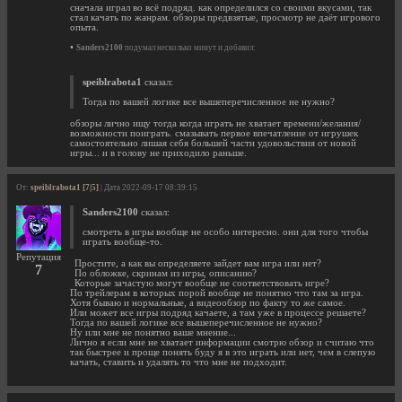
сначала играл во всё подряд. как определился со своими вкусами, так
стал качать по жанрам. обзоры предвзятые, просмотр не даёт игрового
опыта.
•
Sanders2100
подумал несколько минут и добавил:
speiblrabota1
сказал:
Тогда по вашей логике все вышеперечисленное не нужно?
обзоры лично ищу тогда когда играть не хватает времени/желания/
возможности поиграть. смазывать первое впечатление от игрушек
самостоятельно лишая себя большей части удовольствия от новой
игры... и в голову не приходило раньше.
От:
speiblrabota1 [7|5]
| Дата 2022-09-17 08:39:15
Sanders2100
сказал:
смотреть в игры вообще не особо интересно. они для того чтобы
играть вообще-то.
Репутация
Простите, а как вы определяете зайдет вам игра или нет?
7
По обложке, скринам из игры, описанию?
Которые зачастую могут вообще не соответствовать игре?
По трейлерам в которых порой вообще не понятно что там за игра.
Хотя бываю и нормальные, а видеообзор по факту то же самое.
Или может все игры подряд качаете, а там уже в процессе решаете?
Тогда по вашей логике все вышеперечисленное не нужно?
Ну или мне не понятно ваше мнение...
Лично я если мне не хватает информации смотрю обзор и считаю что
так быстрее и проще понять буду я в это играть или нет, чем в слепую
качать, ставить и удалять то что мне не подходит.