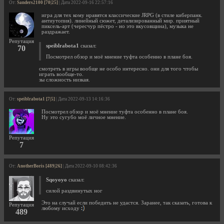
От:
Sanders2100 [70|25]
| Дата 2022-09-16 22:57:16
игра для тех кому нравятся классические JRPG (в стиле киберпанк.
антиутопия). линейный сюжет, детализированный мир. приятный
пиксель-арт (чересчур пёстро - но это вкусовщина), музыка не
раздражает.
Репутация
speiblrabota1
сказал:
70
Посмотрел обзор и моё мнение туфта особенно в плане боя.
смотреть в игры вообще не особо интересно. они для того чтобы
играть вообще-то.
зы сложность низкая.
От:
speiblrabota1 [7|5]
| Дата 2022-09-13 14:16:36
Посмотрел обзор и моё мнение туфта особенно в плане боя.
Ну это сугубо моё личное мнение.
Репутация
7
От:
AnotherBoris [489|26]
| Дата 2022-09-10 08:42:36
Sqoyoyo
сказал:
силой раздвинутых ног
Это на случай если победить не удастся. Заранее, так сказать, готова к
Репутация
любому исходу
489