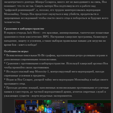
эксцентричного доктора Абнера Солареса, много лет не выходившего на связь, Ноа
понимает: что-то не так. Смерть матери Ноа подтолкнула его к работе над
"цифровой реанимацией", и, похоже, его трудом заинтересовалась корпорация
Мономайнд. Теперь Ноа предстоит окунуться в мир убийств, предательств и
запрещенных исследований чтобы спасти своего отца и побороться за будущее всего
человечества.
Сражения в киберпространстве
В первую очередь Jack Move - это красивые, анимированные, тактические пошаговые
сражения в стиле классических JRPG. Настраивая хакерские программы, балансируя
нападение, защиту и усиления, а также выбирая правильные навыки для загрузки во
время боя - ключ к победе!
Особенности игры:
* Великолепная пиксельная Hi-Bit графика, вдохновленная ретро-ролевыми играми и
дополненная современными технологиями.
* Сражения с противниками в киберпространстве. Используй хакерский арсенал Ноа
чтобы превзойти своих противников.
* Исследуя опасный мир Monocity-1, контролируемый мега-корпорацией, находи
спрятанные усиления и предметы.
* Играя за Ноа Соларес, раскрой тайну мега-корпорации Мономайнд и найди своего
пропавшего отца.
* Проходи десятки локаций, наполненных всевозможными противниками от уличные
панков и гангстеров, до частной корпоративной армии, агентов секретных служб и
ужасающих существ - жертв неудачных экспериментов.