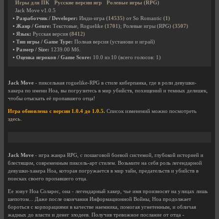
Игры для ПК
Русские версии игр
Ролевые игры (RPG)
Jack Move v1.0.5
• Разработчик / Developer:
Инди-игра
(14535)
от So Romantic
(1)
• Жанр / Genre:
Текстовые, Roguelike
(1701)
; Ролевые игры (RPG)
(3507)
• Язык:
Русская версия
(8412)
• Тип игры / Game Type:
Полная версия (установи и играй)
• Размер / Size:
1239.00 Мб.
• Оценка игроков / Game Score:
10.0
из
10
(всего голосов:
1
)
Jack Move
- пиксельная roguelike-RPG в стиле киберпанка, где в роли девушки-
хакера по имени Ноа, вы погрузитесь в мир убийств, похищений и темных делишек,
чтобы отыскать её пропавшего отца!
Игра обновлена с версии 1.0.4 до 1.0.5.
Список изменений можно посмотреть
здесь
.
Jack Move
- игра жанра RPG, с пошаговой боевой системой, глубокой историей и
блестящим, современным пиксель-арт стилем. Возьмите на себя роль легендарной
девушки-хакера Ноа, которая погружается в мир тайн, предательств и убийств в
поисках своего пропавшего отца.
Ее зовут Ноа Соларес, она - легендарный хакер, чье имя произносят на улицах лишь
шепотом... Даже после окончания Информационной Войны, Ноа продолжает
бороться с корпорациями в качестве наемника, помогая угнетенным, и обличая
жадных до власти и денег злодеев. Получив тревожное послание от отца -