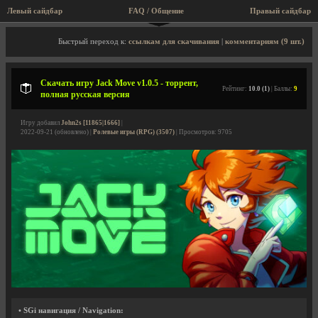
Левый сайдбар
FAQ / Общение
Правый сайдбар
Описание игры, торрент, скриншоты, видео
Быстрый переход к:
ссылкам для скачивания
|
комментариям (9 шт.)
Скачать игру Jack Move v1.0.5 - торрент,
Рейтинг:
10.0 (1)
| Баллы:
9
полная русская версия
Игру добавил
John2s [11865|1666]
|
2022-09-21 (обновлено) |
Ролевые игры (RPG) (3507)
| Просмотров: 9705
• SGi навигация / Navigation: