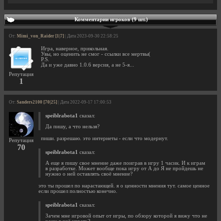
Комментарии игроков (9 шт.)
От:
Mimi_von_Raider [1|7]
| Дата 2023-09-30 22:58:25
Игра, наверное, прикольная.
Увы, но оценить не смог - ссылки все мертвы(
P.S.
Да и уже давно 1.0.6 версия, а не 5-я...
Репутация
1
От:
Sanders2100 [70|25]
| Дата 2022-09-17 17:00:53
speiblrabota1
сказал:
Да пишу, а что нельзя?
пиши. разрешаю. это интернеты - если что модернут.
Репутация
70
speiblrabota1
сказал:
А еще я пишу свое мнение даже поиграв в игру 1 часик. И к играм
в разработке. Может вообще пока игру от А до Я не пройдешь не
нужно о ней оставлять своё мнение?
это ты прошел по нарастающей. я о ценности мнения тут. самое ценное
если прошел полностью конечно.
speiblrabota1
сказал:
Зачем мне игровой опыт от игры, по обзору которой я вижу что не