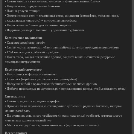
• Сотни кнопок на нескольких консолях и функциональных блоках
• Подсистемы, определяемые блоками
• Доки и услуги станций
• Электрические сети + плазменная сетка, жидкости (атмосфера, топливо, вода,
охлаждающая жидкость) + внутренняя атмосфера
• Переключение блоков для экономии энергии
• Ядерный реактор + топливо + управление турбинами
Космическое выживание
• Сельское хозяйство, крафт
• Спите, едите, лечитесь, пейте и занимайтесь другими повседневными делами
• EVA костюм для грабежей и рейдов
• После того, как вы отключите дронов, зайдите в них и очистите ресурсы с
помощью инструментов
Космический симулятор
• Ньютоновская физика + автопилот
• Стыковка (корабль-корабль или станция-корабль)
• Воздушный бой с вражескими беспилотными волнами дронов
• Добыча ископаемых на астероидах + использование крюка, чтобы захватить руды
Система лута
• Сотни предметов и рецептов крафта
• Дроны и базы заполнены контейнерами с добычей и редкими блоками, которые
можно разобрать
• На станциях есть много трейдеров (и один секретный трейдер), которые могут
купить ваш дополнительный лут
• Множество удобных ярлыков инвентаря (при наведении мыши)
Исследование: