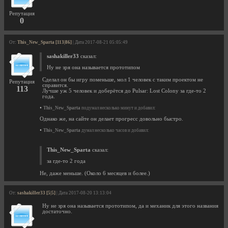
Репутация
0
От:
This_New_Sparta [113|86]
| Дата 2017-08-21 05:05:49
sashakiller33
сказал:
Ну не зря она называется прототипом
Сделал он бы игру поменьше, мол 1 человек с таким проектом не
Репутация
справится.
113
Лучше уж 5 человек и доберётся до Pulsar: Lost Colony за где-то 2
года.
•
This_New_Sparta
подумал несколько минут и добавил:
Однако же, на сайте он делает прогресс довольно быстро.
•
This_New_Sparta
думал несколько часов и добавил:
This_New_Sparta
сказал:
за где-то 2 года
Не, даже меньше. (Около 6 месяцев и более.)
От:
sashakiller33 [5|5]
| Дата 2017-08-20 13:13:04
Ну не зря она называется прототипом, да и механик для этого названия
достаточно.