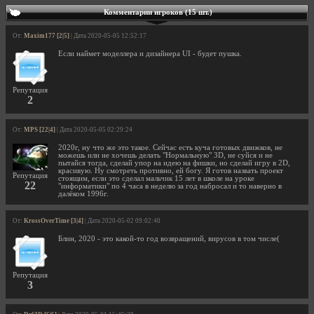
Комментарии игроков (15 шт.)
От:
Maxim177 [2|5]
| Дата 2020-05-05 12:52:17
Если наймет моделлера и дизайнера UI - будет пушка.
Репутация
2
От:
MPS [22|4]
| Дата 2020-05-05 02:29:24
2020г, ну что же это такое. Сейчас есть куча готовых движков, не
можешь или не хочешь делать "Нормальную" 3D, не суйся и не
пытайся тогда, сделай упор на идею на фишки, но сделай игру в 2D,
красивую. Ну смотреть противно, ей богу. Я готов назвать проект
Репутация
стоящим, если это сделал мальчик 15 лет в школе на уроке
22
"информатики" по 4 часа в неделю за год набросал и то наверно в
далёком 1996г.
От:
KrossOverTime [3|4]
| Дата 2020-05-02 09:02:40
Блин, 2020 - это какой-то год возвращений, вирусов в том числе(
Репутация
3