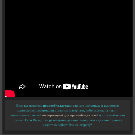
Если вы являетесь
правообладателем
данного материала и вы против
размещения информации о данном материале, либо ссылок на него -
ознакомьтесь с нашей
информацией для правообладателей
и присылайте нам
письмо. Если Вы против размещения данного материала - администрация с
радостью пойдет Вам на встречу!