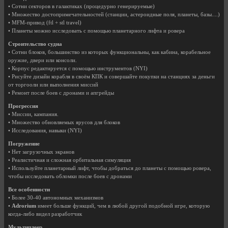
• Сотни секторов в галактиках (процедурно генерируемые)
• Множество достопримечательностей (станции, астероидные поля, планеты, базы....)
• MFM-привод (ftl + stl travel)
• Планеты можно исследовать с помощью планетарного лифта и ровера
Строительство судна
• Сотни блоков, большинство из которых функциональны, как кабина, корабельное
оружие, двери или консоли.
• Корпус редактируется с помощью инструментов (NYI)
• Рисуйте дизайн корабля в своём КПК и совершайте покупки на станциях за деньги
от торгооли или выполнения миссий
• Ремонт после боев с дронами и апгрейды
Прогрессия
• Миссии, кампания.
• Множество обновляемых ярусов для блоков
• Исследования, навыки (NYI)
Погружение
• Нет загрузочных экранов
• Реалистичная и сложная орбитальная симуляция
• Используйте планетарный лифт, чтобы добраться до планеты с помощью ровера,
чтобы исследовать обломки после боев с дронами
Все особенности
• Более 30-40 автономных механизмов
•
Adrorium
имеет больше функций, чем в любой другой подобной игре, которую
когда-либо видел разработчик
Мультиплеер