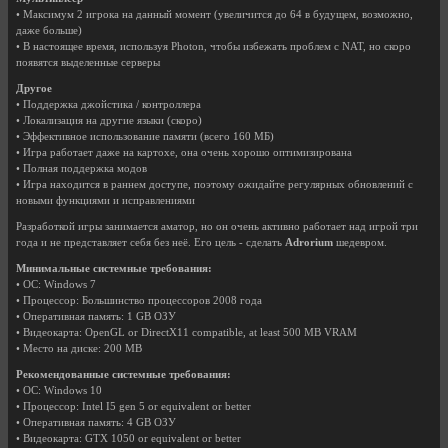
• Максимум 2 игрока на данный момент (увеличится до 64 в будущем, возможно,
даже больше)
• В настоящее время, используя Photon, чтобы избежать проблем с NAT, но скоро
появятся выделенные серверы
Другое
• Поддержка джойстика / контроллера
• Локализация на другие языки (скоро)
• Эффективное использование памяти (всего 160 МБ)
• Игра работает даже на картохе, она очень хорошо оптимизирована
• Полная поддержка модов
• Игра находится в раннем доступе, поэтому ожидайте регулярных обновлений с
новыми функциями и исправлениями
Разработкой игры занимается аматор, но он очень активно работает над игрой три
года и не представляет себя без неё. Его цель - сделать
Adrorium
шедевром.
Минимальные системные требования:
• ОС: Windows 7
• Процессор: Большинство процессоров 2008 года
• Оперативная память: 1 GB ОЗУ
• Видеокарта: OpenGL or DirectX11 compatible, at least 500 MB VRAM
• Место на диске: 200 MB
Рекомендованные системные требования:
• ОС: Windows 10
• Процессор: Intel I5 gen 5 or equivalent or better
• Оперативная память: 4 GB ОЗУ
• Видеокарта: GTX 1050 or equivalent or better