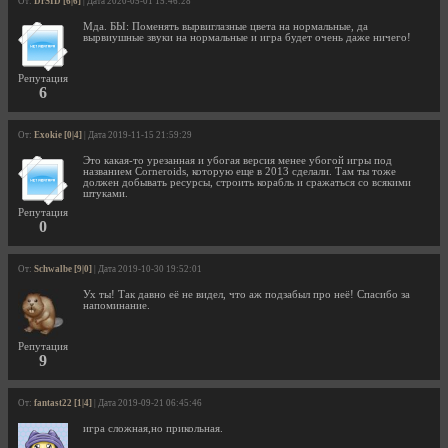
От:
DrSID [6|6]
| Дата 2020-05-01 15:46:28
Мда. БЫ: Поменять вырвиглазные цвета на нормальные, да
вырвиушные звуки на нормальные и игра будет очень даже ничего!
Репутация
6
От:
Exokie [0|4]
| Дата 2019-11-15 21:59:29
Это какая-то урезанная и убогая версия менее убогой игры под
названием Corneroids, которую еще в 2013 сделали. Там ты тоже
должен добывать ресурсы, строить корабль и сражаться со всякими
штуками.
Репутация
0
От:
Schwalbe [9|0]
| Дата 2019-10-30 19:52:01
Ух ты! Так давно её не видел, что аж подзабыл про неё! Спасибо за
напоминание.
Репутация
9
От:
fantast22 [1|4]
| Дата 2019-09-21 06:45:46
игра сложная,но прикольная.