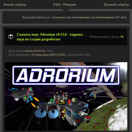
Левый сайдбар
FAQ / Общение
Правый сайдбар
Описание игры, торрент, скриншоты, видео
Быстрый переход к:
ссылкам для скачивания
|
комментариям (15 шт.)
Скачать игру Adrorium v0.13.0 - торрент,
Рейтинга пока нет | Баллы:
93
игра на стадии разработки
Игру добавил
Kusko [2563|32]
| 2026-
05-31 (обновлено) |
Ролевые игры (RPG) (3505)
| Просмотров: 33041