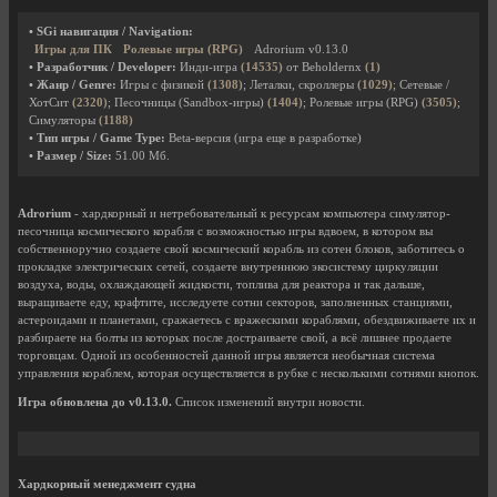
• SGi навигация / Navigation:
Игры для ПК
Ролевые игры (RPG)
Adrorium v0.13.0
• Разработчик / Developer:
Инди-игра
(14535)
от Beholdernx
(1)
• Жанр / Genre:
Игры с физикой
(1308)
; Леталки, скроллеры
(1029)
; Сетевые /
ХотСит
(2320)
; Песочницы (Sandbox-игры)
(1404)
; Ролевые игры (RPG)
(3505)
;
Симуляторы
(1188)
• Тип игры / Game Type:
Beta-версия (игра еще в разработке)
• Размер / Size:
51.00 Мб.
Adrorium
- хардкорный и нетребовательный к ресурсам компьютера симулятор-
песочница космического корабля с возможностью игры вдвоем, в котором вы
собственноручно создаете свой космический корабль из сотен блоков, заботитесь о
прокладке электрических сетей, создаете внутреннюю экосистему циркуляции
воздуха, воды, охлаждающей жидкости, топлива для реактора и так дальше,
выращиваете еду, крафтите, исследуете сотни секторов, заполненных станциями,
астероидами и планетами, сражаетесь с вражескими кораблями, обездвиживаете их и
разбираете на болты из которых после достраиваете свой, а всё лишнее продаете
торговцам. Одной из особенностей данной игры является необычная система
управления кораблем, которая осуществляется в рубке с несколькими сотнями кнопок.
Игра обновлена до v0.13.0.
Список изменений внутри новости.
Хардкорный менеджмент судна