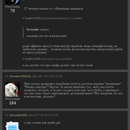
Репутация
27 метров можно и с обменника вытянуть
70
•
Sanders2100
подумал несколько минут и добавил:
forosmir
сказал:
нахрена это все в космосиме
ради эффекта присутствия внутри корабля. вещь специфическая, на
любителя сделано... полным полно космолеталок без заморочек)) найти
по вкусу реально
•
Sanders2100
думал около часа и добавил:
и да, кстати это пре-альфа делать там нечего пока
От:
forosmir [184|24]
| Дата 2017-09-22 01:24:44
Мне всегда нравились подобные потуги достичь вершин "реализьма".
"Взгляд изнутри"? Круто. А ежели капитану (т.е. мне) захочется
пожрать, поспать, в туалет сходить или еще чего (бабу, к примеру) -
это все тоже будет максимально детализировано? Вот нахрена это все
в космосиме, реально?
Репутация
184
От:
kolyannn [0|0]
| Дата 2017-08-26 19:15:05
а где ссылка для media get