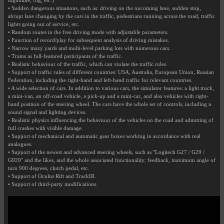
nighttime, fog, etc.)
• Sudden dangerous situations, such as: driving on the oncoming lane, sudden stop,
abrupt lane changing by the cars in the traffic, pedestrians running across the road, traffic
lights going out of service, etc.
• Random routes in the free driving mode with adjustable parameters.
• Function of record/play for subsequent analysis of driving mistakes.
• Narrow mazy yards and multi-level parking lots with numerous cars.
• Trams as full-featured participants of the traffic.
• Realistic behaviour of the traffic, which can violate the traffic rules.
• Support of traffic rules of different countries: USA, Australia, European Union, Russian
Federation, including the right-hand and left-hand traffic for relevant countries.
• A wide selection of cars. In addition to various cars, the simulator features: a light truck,
a mini-van, an off-road vehicle, a pick-up and a mini-car, and also vehicles with right-
hand position of the steering wheel. The cars have the whole set of controls, including a
sound signal and lighting devices.
• Realistic physics influencing the behaviour of the vehicles on the road and admitting of
full crashes with visible damage.
• Support of mechanical and automatic gear boxes working in accordance with real
analogues.
• Support of the newest and advanced steering wheels, such as "Logitech G27 / G29 /
G920" and the likes, and the whole associated functionality: feedback, maximum angle of
turn 900 degrees, clutch pedal, etc.
• Support of Oculus Rift and TrackIR.
• Support of third-party modifications.