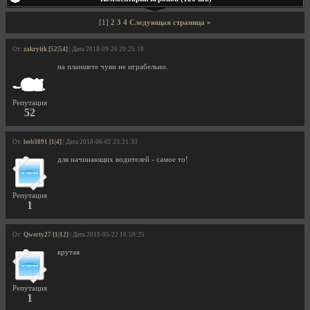
[1]
2
3
4
Следующая страница »
От:
zakrytik [52|54]
| Дата 2018-09-26 20:25:18
на планшете чуви не играбельно.
Репутация
52
От:
bob3891 [1|4]
| Дата 2018-06-02 23:21:33
для начинающих водителей - самое то!
Репутация
1
От:
Qwerty27 [1|12]
| Дата 2018-05-22 16:59:25
крутая
Репутация
1