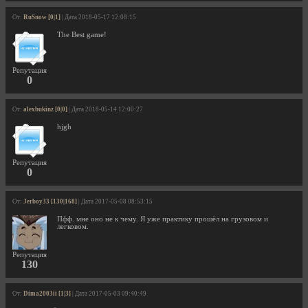
От:
RuSnow [0|1]
| Дата 2018-05-17 12:08:15
The Best game!
Репутация
0
От:
alexbukinz [0|0]
| Дата 2018-05-14 12:00:27
hjgh
Репутация
0
От:
Jerboy33 [130|168]
| Дата 2017-05-08 08:53:15
Пфф. мне оно не к чему. Я уже практику прошёл на грузовом и
легковом.
Репутация
130
От:
Dima2003ii [1|3]
| Дата 2017-05-03 09:40:49