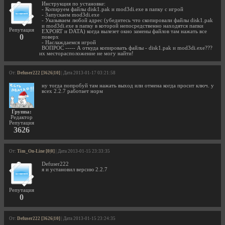
Инструкция по установке:
- Копируем файлы disk1.pak и mod3di.exe в папку с игрой
- Запускаем mod3di.exe
- Указываем любой адрес (убедитесь что скопировали файлы disk1.pak
и mod3di.exe в папку в которой непосредственно находятся папки
Репутация
EXPORT и DATA) когда вылезет окно замены файлов там нажать все
0
поверх
- Наслаждаемся игрой
ВОПРОС ----- А откуда копировать файлы - disk1.pak и mod3di.exe???
их месторасположение не могу найти!
От:
Defuser222 [3626|10]
| Дата 2013-01-17 03:21:58
ну тогда попробуй там нажать выход или отмена когда просит ключ. у
всех 2.2.7 работает норм
Группа:
Редактор
Репутация
3626
От:
Tim_On-Line [0|0]
| Дата 2013-01-15 23:33:35
Defuser222
я и установил версию 2.2.7
Репутация
0
От:
Defuser222 [3626|10]
| Дата 2013-01-15 23:24:35