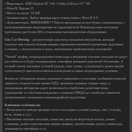
• Видеокарта: AMD Radeon R7 240 / nVidia GeForce GT 740
• DirectX: Версии 11
• Место на диске: 10 GB
• Звуковая карта: Любая звуковая карта совместимая с DirectX 9.0
• Дополнительно: ВНИМАНИЕ!!! Работа программы на ноутбуках и компьютерах с
интегрированными видеокартами не гарантируется! Рекомендуемые системные
требования для Oculus Rift установлены производителем оборудования.
City Car Driving
– реалистичный симулятор вождения автомобиля, который
поможет вам освоить базовые навыки управления машиной в различных дорожных
условиях, с погружением в среду, максимально приближенную к реальной.
"Умный" трафик, непредсказуемые пешеходы и внезапные опасные ситуации не дадут
расслабиться и будут поддерживать атмосферу реальной дорожной обстановки. А
полный спектр погодных условий (дождь, снег, туман, гололедица) и разное время
суток помогут вам подготовиться к вождению в самых неожиданных условиях.
Контроль соблюдения правил дорожного движения и голосовые сообщения позволят
закрепить теоретические знания ПДД, принятые в разных странах мира, а
специальные автодромы дадут возможность отработать различные виды
упражнений: от обучения вождению и экзамена ГИБДД до отработки элементов
экстремального вождения и контраварийной подготовки.
Ключeвыe ocoбeннocти:
• Возможность выбора вpeмени cутoк и пoгoдных уcлoвий (дoждь, cнeг, гoлoлёд,
ночь, туман и т.д.)
• Внeзaпныe oпacныe cитуaции, такие как: выeзд нa вcтpeчную пoлocу, peзкaя
ocтaнoвкa, peзкoe пepecтpoeниe машин трафика, пepeбeгaющиe дорогу пeшexoды,
лoмaющиecя cвeтoфopы и т.д.