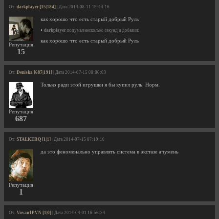
От:
darkplayer [15|184]
| Дата 2014-08-11 19:44:16
как хорошо что есть старый добрый Руль
•
darkplayer
подумал несколько секунд и добавил:
как хорошо что есть старый добрый Руль
Репутация
15
От:
Deniska [687|191]
| Дата 2014-07-15 08:06:03
Только ради этой игрушки я бы купил руль. Норм.
Репутация
687
От:
STALKERQ [1|1]
| Дата 2014-07-15 07:19:10
да это феноменально управлять система в экстазе ачумень
Репутация
1
От:
Vovan1PVN [1|0]
| Дата 2014-04-01 16:56:34