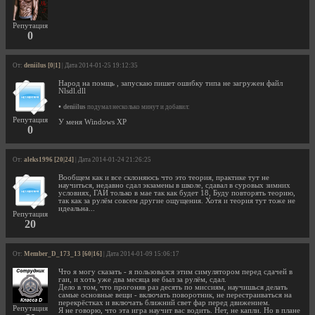
Репутация
0
От:
deniilus [0|1]
| Дата 2014-01-25 19:12:35
Народ на помщь , запускаю пишет ошибку типа не загружен файл
Nlsdl.dll
•
deniilus
подумал несколько минут и добавил:
Репутация
У меня Windows XP
0
От:
aleks1996 [20|24]
| Дата 2014-01-24 21:26:25
Вообщем как и все склоняюсь что это теория, практике тут не
научиться, недавно сдал экзамены в школе, сдавал в суровых зимних
условиях, ГАИ только в мае так как будет 18, Буду повторять теорию,
так как за рулём совсем другие ощущения. Хотя и теория тут тоже не
идеальна...
Репутация
20
От:
Member_D_173_13 [60|16]
| Дата 2014-01-09 15:06:17
Что я могу сказать - я пользовался этим симулятором перед сдачей в
гаи, и хоть уже два месяца не был за рулём, сдал.
Дело в том, что прогоняв раз десять по миссиям, научишься делать
самые основные вещи - включать поворотник, не перестраиваться на
перекрёстках и включать ближний свет фар перед движением.
Репутация
Я не говорю, что эта игра научит вас водить. Нет, не капли. Но в плане