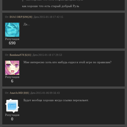
как хорошо что есть старый добрый Руль
От:
DIACORP [690|20]
| Дата 2015-01-18 17:42:15
Да...
Репутация
690
От:
Bandana978 [6|11]
| Дата 2015-01-18 17:29:53
Мне интересно хоть кто нибудь ездил в этой игре по правилам?
Репутация
6
От:
AnatAsMD [0|0]
| Дата 2015-01-06 09:56:43
Будет вообще хорошо когда ссылки перезальют.
Репутация
0