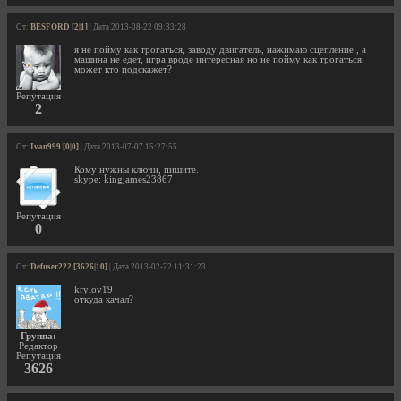
От:
BESFORD [2|1]
| Дата 2013-08-22 09:33:28
я не пойму как трогаться, заводу двигатель, нажимаю сцепление , а
машина не едет, игра вроде интересная но не пойму как трогаться,
может кто подскажет?
Репутация
2
От:
Ivan999 [0|0]
| Дата 2013-07-07 15:27:55
Кому нужны ключи, пишите.
skype: kingjames23867
Репутация
0
От:
Defuser222 [3626|10]
| Дата 2013-02-22 11:31:23
krylov19
откуда качал?
Группа:
Редактор
Репутация
3626