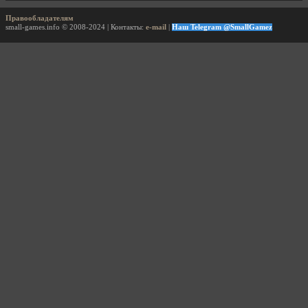
Правообладателям
small-games.info © 2008-2024 | Контакты:
e-mail
|
Наш Telegram @SmallGamez