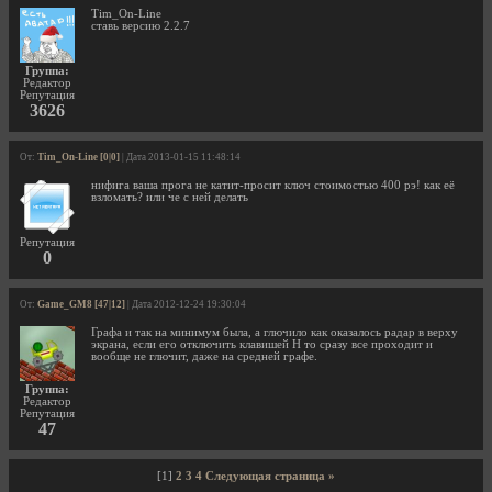
Tim_On-Line
ставь версию 2.2.7
Группа:
Редактор
Репутация
3626
От:
Tim_On-Line [0|0]
| Дата 2013-01-15 11:48:14
нифига ваша прога не катит-просит ключ стоимостью 400 рэ! как её
взломать? или че с ней делать
Репутация
0
От:
Game_GM8 [47|12]
| Дата 2012-12-24 19:30:04
Графа и так на минимум была, а глючило как оказалось радар в верху
экрана, если его отключить клавишей Н то сразу все проходит и
вообще не глючит, даже на средней графе.
Группа:
Редактор
Репутация
47
[1]
2
3
4
Следующая страница »