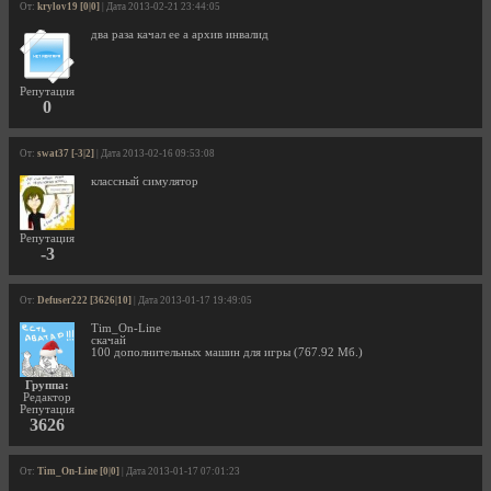
От:
krylov19 [0|0]
| Дата 2013-02-21 23:44:05
два раза качал ее а архив инвалид
Репутация
0
От:
swat37 [-3|2]
| Дата 2013-02-16 09:53:08
классный симулятор
Репутация
-3
От:
Defuser222 [3626|10]
| Дата 2013-01-17 19:49:05
Tim_On-Line
скачай
100 дополнительных машин для игры (767.92 Мб.)
Группа:
Редактор
Репутация
3626
От:
Tim_On-Line [0|0]
| Дата 2013-01-17 07:01:23