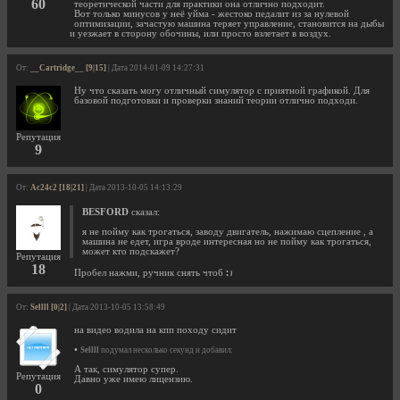
60
теоретической части для практики она отлично подходит.
Вот только минусов у неё уйма - жестоко педалит из за нулевой
оптимизации, зачастую машина теряет управление, становится на дыбы
и уезжает в сторону обочины, или просто взлетает в воздух.
От:
__Cartridge__ [9|15]
| Дата 2014-01-09 14:27:31
Ну что сказать могу отличный симулятор с приятной графикой. Для
базовой подготовки и проверки знаний теории отлично подходи.
Репутация
9
От:
Ac24c2 [18|21]
| Дата 2013-10-05 14:13:29
BESFORD
сказал:
я не пойму как трогаться, заводу двигатель, нажимаю сцепление , а
машина не едет, игра вроде интересная но не пойму как трогаться,
может кто подскажет?
Репутация
18
Пробел нажми, ручник снять чтоб
От:
Sellll [0|2]
| Дата 2013-10-05 13:58:49
на видео водила на кпп походу сидит
•
Sellll
подумал несколько секунд и добавил:
А так, симулятор супер.
Репутация
Давно уже имею лицензию.
0