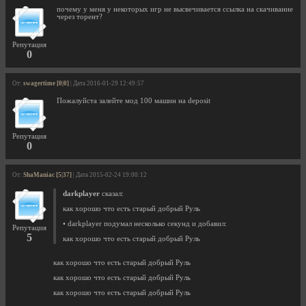
почему у меня у некоторых игр не высвечивается ссылка на скачивание
через торент?
Репутация
0
От:
swagertime [0|0]
| Дата 2016-01-29 12:49:57
Пожалуйста залейте мод 100 машин на deposit
Репутация
0
От:
ShaManiac [5|37]
| Дата 2015-02-24 19:00:12
darkplayer
сказал:
как хорошо что есть старый добрый Руль
• darkplayer подумал несколько секунд и добавил:
Репутация
5
как хорошо что есть старый добрый Руль
как хорошо что есть старый добрый Руль
как хорошо что есть старый добрый Руль
как хорошо что есть старый добрый Руль