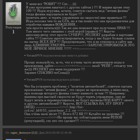
У меня все "РОБИТ" !!! Спс.....)))
Я уже программ накачал ( с других сайтов ) !!! И машин кроме этих
100 !!! Норм игрушка, кстати, советую скачать мод-"летняя физика"
тогда физика нарушаться не будет !!!
(взлетать авто. и терять управление на скорости) мне нравиться !!!
Игра похожа чем то на GTA, но я так понял что она предназначена для
отработки навыков ВОЖДЕНИЯ...
Репутация
чем просто кататься))) Так же она поможет при получении ПРАВ !!!
1
Там много чего связанно с этой игрой (правил) !!! Короче
автосимулятор этот просто СУПЕР!!!, РЕСПЕКТ разрабам и картошке
сайта !!! Советую зарегистрироваться, тогда у вас будет больше ссылок
на скачку ВСЕХ ИГР !!! Предупреждаю, что я не отношусь к сайту как
лицо АДМИНИСТРАТОРА-------------->>>ЗАРЕГИСТРИРОВАТЬСЯ ЭТО
МОЁ ЛИЧНОЕ МНЕНИЕ !!!!!! <<<--------------
•
Vovan1PVN
подумал несколько минут и добавил:
Прошу пожалуйста, за то, что я очень часто комментирую игры и
приложения, дайте---------->>>+<<<---------- моей "РЕПЕ", отплачу тем
же))) РЕСПЕКТ кто меня поддержит !!!
Заранее СПАСИБО поСоны)))
•
Vovan1PVN
полчасика подумал и добавил:
Что бы устранить проблему с "полетом автомобилей", советую скачать
приложение-"летняя физика", это скорее не приложение, а мини-мод,
при помощи которого физика станет намного лучше !!! Например:
машины при высокой скорости не будут терять управление, они не
будут летать и переворачиваться, не будут провалы ПОД КАРТУ своего
и других автомобилей!!! Короче, ВОТ ССЫЛКА НА ЭТУ ПРОГУ
(МОД) ------------------->>>>> http://for-
ccd.ru/_ld/0/55_ypravlenie_2.2..rar <<<<<-------------------
Она очень мало весит !!! Всего 672 КБ !!! Качайте на здоровье !!!
------------------->>>>>Но прошу вас отблагодарить меня РЕПОЙ
(репутацией), спс кто это сделает!!! <<<<<-------------------
От:
super_destroyer [1|3]
| Дата 2014-03-09 13:44:40