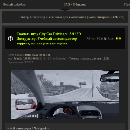
Левый сайдбар
FAQ / Общение
Пра
Описание игры, торрент, скриншоты, видео
Быстрый переход к:
ссылкам для скачивания
|
комментариям (126 шт.)
Скачать игру City Car Driving v1.5.9 / 3D
Инструктор. Учебный автосимулятор -
Рейтинг:
9.2 (12)
| Баллы:
1066
торрент, полная русская версия
Игру добавил
Defuser222 [3626|10]
,
ред.
John2s [11865|1666]
| 2019-12-01 (обновлено) |
Техника на колесах, гонки (1223)
|
Просмотров: 309533
• SGi навигация / Navigation: