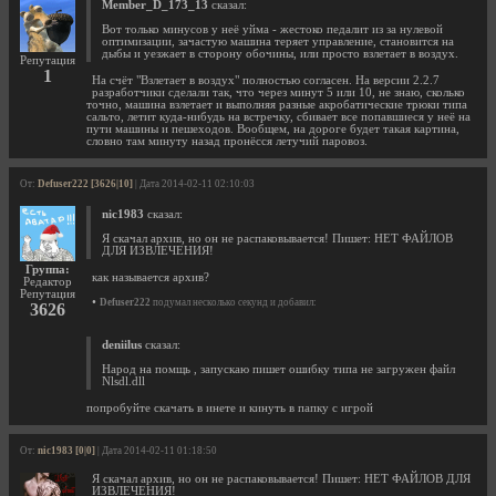
Member_D_173_13
сказал:
Вот только минусов у неё уйма - жестоко педалит из за нулевой
оптимизации, зачастую машина теряет управление, становится на
дыбы и уезжает в сторону обочины, или просто взлетает в воздух.
Репутация
1
На счёт "Взлетает в воздух" полностью согласен. На версии 2.2.7
разработчики сделали так, что через минут 5 или 10, не знаю, сколько
точно, машина взлетает и выполняя разные акробатические трюки типа
сальто, летит куда-нибудь на встречку, сбивает все попавшиеся у неё на
пути машины и пешеходов. Вообщем, на дороге будет такая картина,
словно там минуту назад пронёсся летучий паровоз.
От:
Defuser222 [3626|10]
| Дата 2014-02-11 02:10:03
nic1983
сказал:
Я скачал архив, но он не распаковывается! Пишет: НЕТ ФАЙЛОВ
ДЛЯ ИЗВЛЕЧЕНИЯ!
Группа:
как называется архив?
Редактор
Репутация
•
Defuser222
подумал несколько секунд и добавил:
3626
deniilus
сказал:
Народ на помщь , запускаю пишет ошибку типа не загружен файл
Nlsdl.dll
попробуйте скачать в инете и кинуть в папку с игрой
От:
nic1983 [0|0]
| Дата 2014-02-11 01:18:50
Я скачал архив, но он не распаковывается! Пишет: НЕТ ФАЙЛОВ ДЛЯ
ИЗВЛЕЧЕНИЯ!