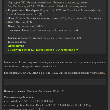
Игры для ПК
Русские версии игр
Техника на колесах, гонки
City Car Driving v1.5.9 / 3D Инструктор. Учебный автосимулятор
• Разработчик / Developer:
Инди-игра
(14535)
от Black Label Мультисофт
(1)
и
Forward Development, Ltd.
(1)
• Жанр / Genre:
Техника на колесах, гонки
(1223)
; Игры для детей, обучающие
(316)
; VR-игры
(399)
• Язык:
Русская версия
(8412)
• Тип игры / Game Type:
Полная версия (установи и играй)
• Оценка игроков / Game Score:
9.2
из
10
(всего голосов:
12
)
• Похожие игры:
-
Автобан v1.0
-
3D Driving School 5.0: Europe Edition / 3D Fahrschule 5.0
Реалистичный автосимулятор для изучения правил дорожного движения, управления
автомобилем, поведения его на дороге и т.п.
Версия игры ОБНОВЛЕНА с 1.5.8 до
1.5.9
.
Список изменений можно узнать
здесь
.
Язык интерфейса:
Русский, Английский (Multi13)
Системные требования:
• ОС: Windows 7 SP1 / 8 / 8.1 / 10 (64 Bit)
• Процессор: Intel Pentium Dual Core 3,2 ГГц / AMD Athlon II X4 3,1 ГГц
• Оперативная память: 4 GB ОЗУ