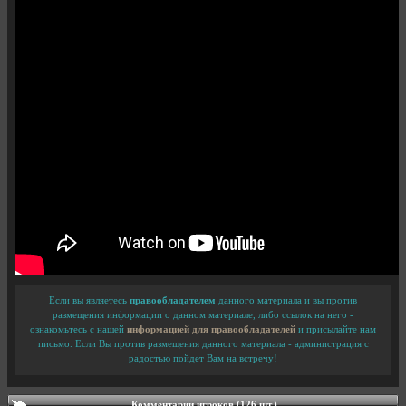
Если вы являетесь
правообладателем
данного материала и вы против
размещения информации о данном материале, либо ссылок на него -
ознакомьтесь с нашей
информацией для правообладателей
и присылайте нам
письмо. Если Вы против размещения данного материала - администрация с
радостью пойдет Вам на встречу!
Комментарии игроков (126 шт.)