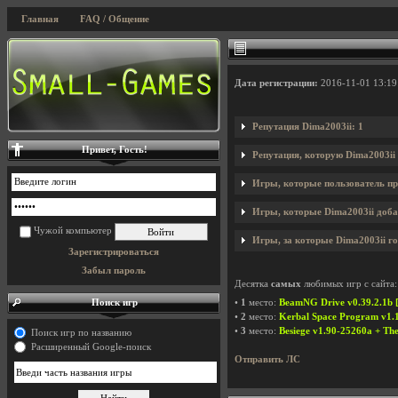
Главная
FAQ / Общение
Дата регистрации:
2016-11-01 13:19
Репутация Dima2003ii: 1
Привет, Гость!
Репутация, которую Dima2003ii
Игры, которые пользователь пр
Игры, которые Dima2003ii добав
Чужой компьютер
Игры, за которые Dima2003ii го
Зарегистрироваться
Забыл пароль
Десятка
самых
любимых игр с сайта:
Поиск игр
•
1
место:
BeamNG Drive v0.39.2.1b [
•
2
место:
Kerbal Space Program v1.1
•
3
место:
Besiege v1.90-25260a + Th
Поиск игр по названию
Расширенный Google-поиск
Отправить ЛС