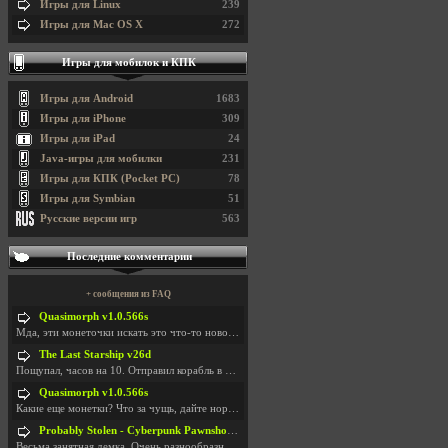
Игры для Linux
239
Игры для Mac OS X
272
Игры для мобилок и КПК
Игры для Android
1683
Игры для iPhone
309
Игры для iPad
24
Java-игры для мобилки
231
Игры для КПК (Pocket PC)
78
Игры для Symbian
51
Русские версии игр
563
Последние комментарии
+ сообщения из FAQ
Quasimorph v1.0.566s
Мда, эти монеточки искать это что-то новое в сфере
The Last Starship v26d
Пощупал, часов на 10. Отправил корабль в другую Га
Quasimorph v1.0.566s
Какие еще монетки? Что за чущь, дайте нормально ск
Probably Stolen - Cyberpunk Pawnshop Simulator v048c [Playtest]
Весьма занятная демка. Очень разнообразные механик