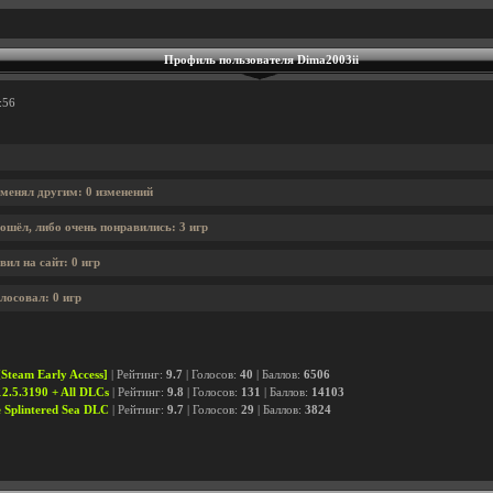
Профиль пользователя Dima2003ii
:56
 менял другим: 0 изменений
ошёл, либо очень понравились: 3 игр
ил на сайт: 0 игр
лосовал: 0 игр
Steam Early Access]
| Рейтинг:
9.7
| Голосов:
40
| Баллов:
6506
2.5.3190 + All DLCs
| Рейтинг:
9.8
| Голосов:
131
| Баллов:
14103
e Splintered Sea DLC
| Рейтинг:
9.7
| Голосов:
29
| Баллов:
3824