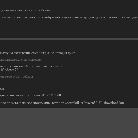
одумал несколько минут и добавил:
 ссылки битые... на летитбите выбрасывать деньги не хочу да и думаю что там тоже не буде
ссылку на скачивание самой игры, не находит фаил
думал несколько минут и добавил:
ругого скачивал сайта, тоже самое написал
 Windows 7?
ень долго думал и добавил:
ал:
крыть, пишет - отсутствует MSVCP50.dll
ию по установки это программы, вот: http://searchdll.ru/msvcp50.dll_download.html