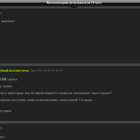
Комментарии пользователя (4 шт.)
32
 закачках!
Учебный автосимулятор
| Дата 2017-05-03 09:40:49
EAR
сказал:
 сказал:
ня у некоторых игр не высвечивается ссылка на скачивание через торент?
оррент доступны лишь пользователям с репутацией 3 и выше.
епутации
25
ал: