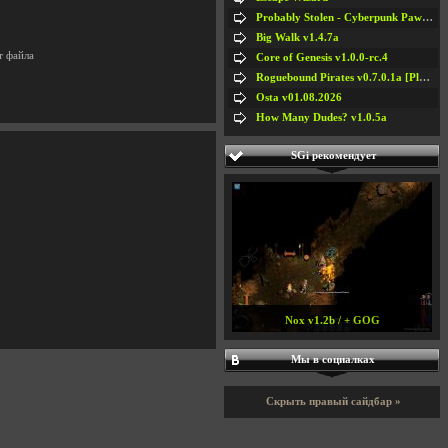
Probably Stolen - Cyberpunk Pawnshop Simulator v048c [Playtest]
Big Walk v1.4.7a
т файла
Core of Genesis v1.0.0-rc.4
Roguebound Pirates v0.7.0.1a [Playtest]
Osta v01.08.2026
How Many Dudes? v1.0.5a
SGi рекомендует
Nox v1.2b / + GOG
Мы в социалках
Скрыть правый сайдбар »