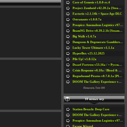
Core of Genesis v1.0.0-rc.4
Project Zomboid v42.20.2a [Steam Early Access]
Factorio v2.1.14b + Space Age DLC
Ostranauts v1.0.0.7a
Prospice: Anomalous Logistics v97 [Playtest]
BeamNG Drive v0.39.2.1b [Steam Early Access]
Big Walk v1.4.7a
Dungeons & Degenerate Gamblers v2.0.2a
Lucky Tower Ultimate v1.1.1a
HyperBox v25.12.2025
Pile Up! v1.0.12a
Dwarf Fortress v53.16a / + Русская Версия v50.12a
Crisis Response v0.10a / Blood & Bullet
Roguebound Pirates v0.7.0.1a [Playtest]
DOOM The Gallery Experience v1.4.2
Показать Топ-100
10 новых игр
Station Breach: Deep Core
DOOM The Gallery Experience v1.4.2
Prospice: Anomalous Logistics v97 [Playtest]
Escape Wizard