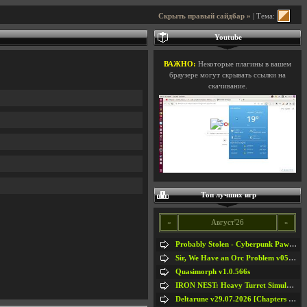
Скрыть правый сайдбар »
| Тема:
Youtube
ВАЖНО:
Некоторые плагины в вашем
браузере могут скрывать ссылки на
скачивание.
Топ лучших игр
«
Август'26
»
Probably Stolen - Cyberpunk Pawnshop Simulator v048c [Playtest]
Sir, We Have an Orc Problem v05.08.2026
Quasimorph v1.0.566s
IRON NEST: Heavy Turret Simulator v1.0a
Deltarune v29.07.2026 [Chapters 1-5] / + RUS [Chapters 1-5]