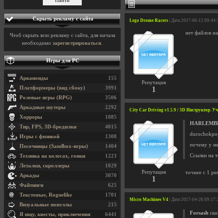
Скрыть рекламу с сайта
Lego Drome Racers
| Дата 2017-06-12 09:44:
нет файлов на
Чтоб скрыть всю рекламу с сайта, для начала
необходимо
зарегистрироваться
.
Игры для PC
Арканоиды
155
Репутация
Платформеры (вид сбоку)
3991
1
Ролевые игры (RPG)
3506
Аркадные шутеры
2292
City Car Driving v1.5.9 / 3D Инструктор. 
Хорроры
1885
HARLEMB
Тир, FPS, 3D-бродилки
4015
durochokpoy
Игры с физикой
1308
почему у ме
Песочницы (Sandbox-игры)
1404
Ссылки на т
Техника на колесах, гонки
1223
Леталки, скроллеры
1029
Репутация
точнее с 1 р
Аркады
3070
1
Файтинги
625
Текстовые, Roguelike
1701
Micro Machines V4
| Дата 2017-04-26 09:17:
Визуальные новеллы
215
Forsash
сказ
Я ищу, квесты, приключения
6441