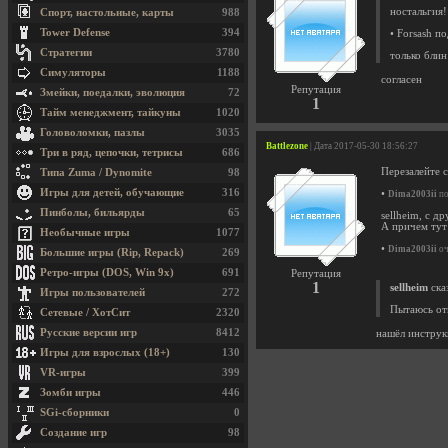
ностальгия!
Спорт, настольные, карты
988
Tower Defense
394
• Forsash п
Стратегии
3780
только блин
Симуляторы
1188
согласен
Репутация
Змейки, поедалки, эволюция
72
1
Тайм менеджмент, тайкуны
1020
Головоломки, пазлы
3035
Battlezone
| Дата 2017-05-30 18:56:27
Три в ряд, цепочки, тетрисы
686
Перезалейте 
Типа Zuma / Dynomite
98
Игры для детей, обучающие
316
•
Dima2003ii
по
Пинболы, бильярды
65
sellheim, с д
А причем тут
Необычные игры
1077
•
Dima2003ii
оч
Большие игры (Rip, Repack)
269
Ретро-игры (DOS, Win 9x)
691
Репутация
1
sellheim
сказ
Игры пользователей
272
Пытаюсь от
Сетевые / ХотСит
2320
Русские версии игр
8412
нашёл инструкц
Игры для взрослых (18+)
130
VR-игры
399
Зомби игры
446
SGi-сборники
0
Создание игр
98