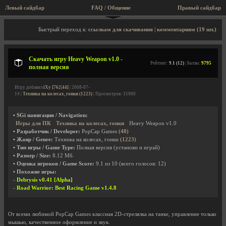
Левый сайдбар
FAQ / Общение
Правый сайдбар
Описание игры, скриншоты, видео
Быстрый переход к:
ссылкам для скачивания
|
комментариям (19 шт.)
Скачать игру Heavy Weapon v1.0 -
Рейтинг:
9.1 (12)
| Баллы:
9795
полная версия
Игру добавил
iXy [762|44]
| 2008-07-
14 |
Техника на колесах, гонки (1223)
| Просмотров: 31900
• SGi навигация / Navigation:
Игры для ПК
Техника на колесах, гонки
Heavy Weapon v1.0
• Разработчик / Developer:
PopCap Games
(48)
• Жанр / Genre:
Техника на колесах, гонки
(1223)
• Тип игры / Game Type:
Полная версия (установи и играй)
• Размер / Size:
8.12 Мб.
• Оценка игроков / Game Score:
9.1
из
10
(всего голосов:
12
)
• Похожие игры:
-
Debrysis v0.41 [Alpha]
-
Road Warrior: Best Racing Game v1.4.8
От всеми любимой PopCap Games классная 2D-стрелялка на танке, управление только
мышью, качественное оформление и звук.