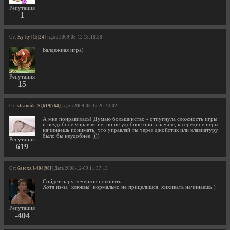
Репутация
1
От:
Ky-ky [15|24]
| Дата 2009-08-12 18:18:38
Балдежная игра)
Репутация
15
От:
strannik_S [619|764]
| Дата 2009-05-17 20:44:02
А мне понравилась! Думаю большинство - отпугнула сложность игры
и неудобное управление, но не удобное оно в начале, к середине игры
начинаешь понимать, что управляй ты через джойстик или клавиатуру
было бы неудобнее. )))
Репутация
619
От:
6atoxa [-404|98]
| Дата 2008-12-09 11:37:13
Сойдет пару вечерков погонять.
Хотя из-за "клюквы" нормально не прицелишся. хихикать начинаешь )
Репутация
-404