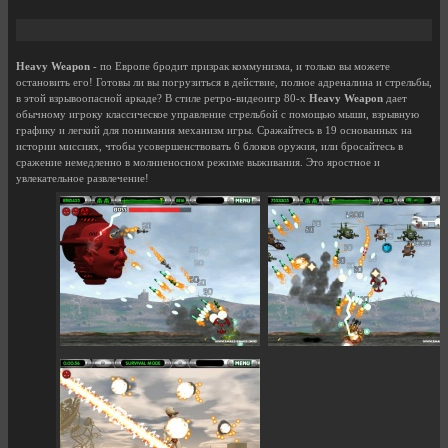
Heavy Weapon
- по Европе бродит призрак коммунизма, и только вы можете
остановить его! Готовы ли вы погрузиться в действие, полное адреналина и стрельбы,
в этой взрывоопасной аркаде? В стиле ретро-видеоигр 80-х
Heavy Weapon
дает
обычному игроку классическое управление стрельбой с помощью мыши, взрывную
графику и легкий для понимания механизм игры. Сражайтесь в 19 основанных на
истории миссиях, чтобы усовершенствовать 6 блоков оружия, или бросайтесь в
сражение немедленно в молниеносном режиме выживания. Это яростное и
увлекательное развлечение!