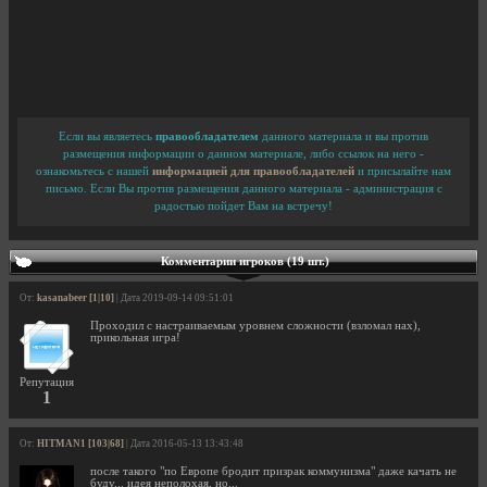
Если вы являетесь
правообладателем
данного материала и вы против
размещения информации о данном материале, либо ссылок на него -
ознакомьтесь с нашей
информацией для правообладателей
и присылайте нам
письмо. Если Вы против размещения данного материала - администрация с
радостью пойдет Вам на встречу!
Комментарии игроков (19 шт.)
От:
kasanabeer [1|10]
| Дата 2019-09-14 09:51:01
Проходил с настраиваемым уровнем сложности (взломал нах),
прикольная игра!
Репутация
1
От:
HITMAN1 [103|68]
| Дата 2016-05-13 13:43:48
после такого "по Европе бродит призрак коммунизма" даже качать не
буду... идея неполохая, но...