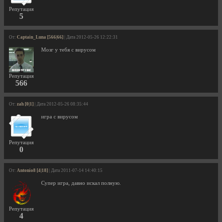
Репутация
5
От:
Captain_Luna [566|66]
| Дата 2012-05-26 12:22:31
Мозг у тебя с вирусом
Репутация
566
От:
zah [0|1]
| Дата 2012-05-26 08:35:44
игра с вирусом
Репутация
0
От:
Antonio8 [4|18]
| Дата 2011-07-14 14:40:15
Супер игра, давно искал полную.
Репутация
4