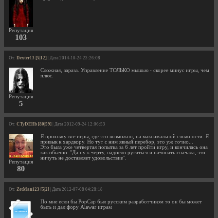
Репутация
103
От:
Dexter13 [5|12]
| Дата 2014-10-24 23:26:08
Сложная, зараза. Управление ТОЛЬКО мышью - скорее минус игры, чем
плюс.
Репутация
5
От:
CTyDEHb [80|59]
| Дата 2012-09-24 12:06:53
Я прохожу все игры, где это возможно, на максимальной сложности. Я
привык к хардкору. Но тут с ним явный перебор, это уж точно...
Это была уже четвертая попытка за 6 лет пройти игру, и кончилась она
как обычно: "Да ну к черту, надоело ругаться и начинать сначала, это
ничуть не доставляет удовольствие".
Репутация
80
От:
ZetMan123 [5|2]
| Дата 2012-07-08 04:28:18
По мне если бы PopCap был русским разработчиком то он бы может
быть и дал фору Alawar играм