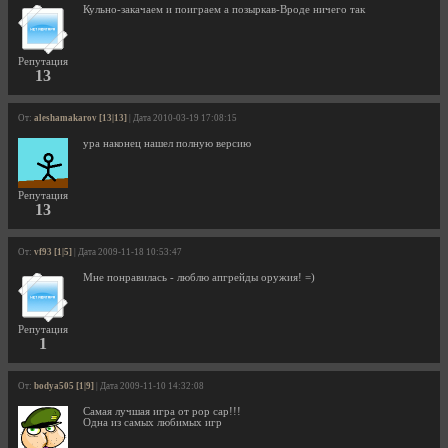
Кульно-закачаем и поиграем а позыркав-Вроде ничего так
Репутация
13
От:
aleshamakarov [13|13]
| Дата 2010-03-19 17:08:15
ура наконец нашел полную версию
Репутация
13
От:
vf93 [1|5]
| Дата 2009-11-18 10:53:47
Мне понравилась - люблю апгрейды оружия! =)
Репутация
1
От:
bodya505 [1|9]
| Дата 2009-11-10 14:32:08
Самая лучшая игра от pop cap!!!
Одна из самых любимых игр