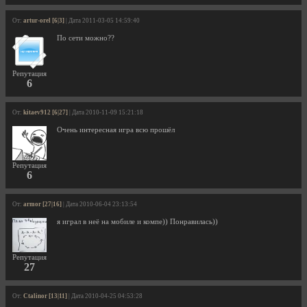
От:
artur-orel [6|3]
| Дата 2011-03-05 14:59:40
По сети можно??
Репутация
6
От:
kitaev912 [6|27]
| Дата 2010-11-09 15:21:18
Очень интересная игра всю прошёл
Репутация
6
От:
armor [27|16]
| Дата 2010-06-04 23:13:54
я играл в неё на мобиле и компе)) Понравилась))
Репутация
27
От:
Ctalinor [13|11]
| Дата 2010-04-25 04:53:28